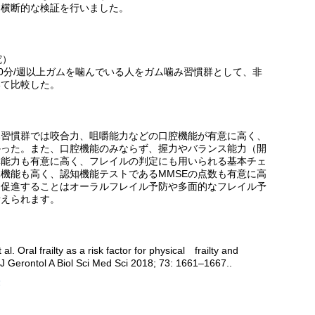
、横断的な検証を行いました。
究）
30分/週以上ガムを噛んでいる人をガム噛み習慣群として、非
いて比較した。
み習慣群では咬合力、咀嚼能力などの口腔機能が有意に高く、
かった。また、口腔機能のみならず、握力やバランス能力（開
体能力も有意に高く、フレイルの判定にも用いられる基本チェ
機能も高く、認知機能テストであるMMSEの点数も有意に高
を促進することはオーラルフレイル予防や多面的なフレイル予
考えられます。
. Oral frailty as a risk factor for physical frailty and
. J Gerontol A Biol Sci Med Sci 2018; 73: 1661–1667..
表