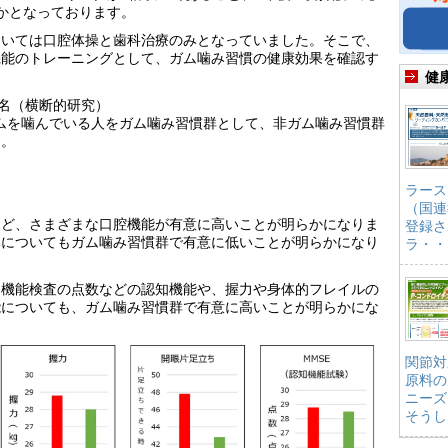
かとなっております。
ついては口腔体操と歯科治療のみとなっていました。そこで、
機能のトレーニングとして、ガム噛み習慣の健康効果を確認す
健
4名（横断的研究）
ガムを噛んでいる人をガム噛み習慣群として、非ガム噛み習慣群
た。
ラース
（国連
など、さまざまな口腔機能が有意に高いことが明らかになりま
登録さ
率についてもガム噛み習慣群で有意に低いことが明らかになり
ラ・・
知機能検査の点数などの認知機能や、握力や身体的フレイルの
能についても、ガム噛み習慣群で有意に高いことが明らかにな
関節対
原料の
ニーズ
そうし