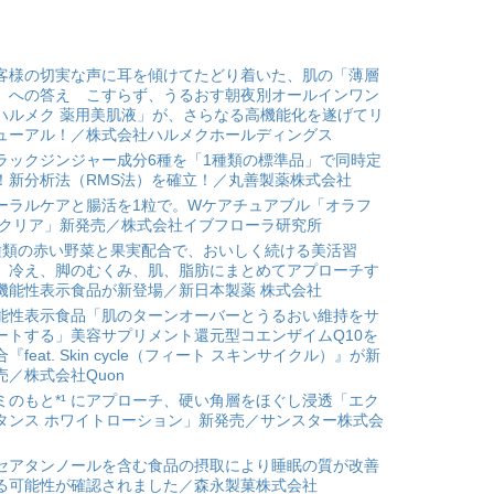
客様の切実な声に耳を傾けてたどり着いた、肌の「薄層
」への答え こすらず、うるおす朝夜別オールインワン
ハルメク 薬用美肌液」が、さらなる高機能化を遂げてリ
ューアル！／株式会社ハルメクホールディングス
ラックジンジャー成分6種を「1種類の標準品」で同時定
！新分析法（RMS法）を確立！／丸善製薬株式会社
ーラルケアと腸活を1粒で。Wケアチュアブル「オラフ
 クリア」新発売／株式会社イブフローラ研究所
種類の赤い野菜と果実配合で、おいしく続ける美活習
。冷え、脚のむくみ、肌、脂肪にまとめてアプローチす
機能性表示食品が新登場／新日本製薬 株式会社
能性表示食品「肌のターンオーバーとうるおい維持をサ
ートする」美容サプリメント還元型コエンザイムQ10を
合『feat. Skin cycle（フィート スキンサイクル）』が新
売／株式会社Quon
ミのもと*¹ にアプローチ、硬い角層をほぐし浸透「エク
タンス ホワイトローション」新発売／サンスター株式会
セアタンノールを含む食品の摂取により睡眠の質が改善
る可能性が確認されました／森永製菓株式会社