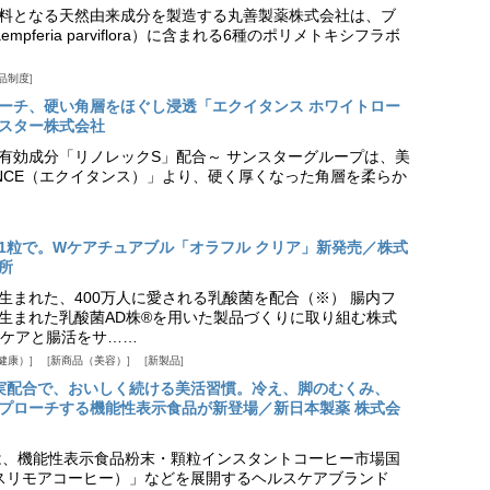
料となる天然由来成分を製造する丸善製薬株式会社は、ブ
pferia parviflora）に含まれる6種のポリメトキシフラボ
品制度
プローチ、硬い角層をほぐし浸透「エクイタンス ホワイトロー
スター株式会社
美白有効成分「リノレックS」配合～ サンスターグループは、美
ANCE（エクイタンス）」より、硬く厚くなった角層を柔らか
1粒で。Wケアチュアブル「オラフル クリア」新発売／株式
所
生まれた、400万人に愛される乳酸菌を配合（※） 腸内フ
生まれた乳酸菌AD株®を用いた製品づくりに取り組む株式
ケアと腸活をサ……
健康）
新商品（美容）
新製品
実配合で、おいしく続ける美活習慣。冷え、脚のむくみ、
プローチする機能性表示食品が新登場／新日本製薬 株式会
は、機能性表示食品粉末・顆粒インスタントコーヒー市場国
offee（スリモアコーヒー）」などを展開するヘルスケアブランド