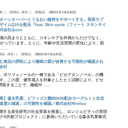
康）
新商品（美容）
新製品
機能性表示食品制度
ターンオーバーとうるおい維持をサポートする」美容サプ
Q10を配合『feat. Skin cycle（フィート スキンサイ
式会社Quon
識の高まりとともに、スキンケアを外側からだけでなく、
がっています。とくに、年齢や生活習慣の変化により、肌
……
商品（美容）
新製品
機能性表示食品制度
む食品の摂取により睡眠の質が改善する可能性が確認され
会社
、ポリフェノールの一種である「ピセアタンノール」の機
す。この度、健常成人を対象としたヒト試験により、ピセ
摂取することで、睡眠中……
果】森永乳業、ビフィズス菌BB536配合ヨーグルトと生活
度の減速」の可能性を確認／株式会社Rhelixa
aが展開する老化研究の社会実装を推進し、ロンジェビティの実現
ク®共創プロジェクト」に参画いただいている森永乳業株式
美容
調査