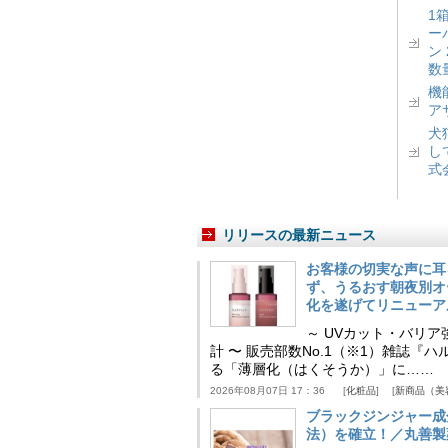
1
ー
ン
数
機
ア
犬
し
式
リリースの最新ニュース
お客様の切実な声に耳
ず、うるおす朝夜別オ
化を遂げてリニューア
～ UVカット・バリ
計 〜 販売部数No.1（※1）雑誌
る「薄層化（はくそうか）」に……
2026年08月07日 17：36
化粧品
新商品（美
ブラックジンジャー成
法）を確立！／丸善製