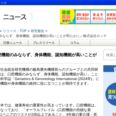
ュース
リリース：TOP
研究報告
みならず、身体機能、認知機能が高いことが明らかに／株式会社ロッテ
行政ニュース
プレスリリース
コラム
腔機能のみならず、身体機能、認知機能が高いことが
齢社会総合研究機構の飯島勝矢機構長らのグループとの共同研
者は、口腔機能のみならず、身体機能、認知機能が高い」こと
trics & Gerontology International (2024年)」に
腔機能や身体機能の維持に役に立つことが期待できます。
日本では、健康寿命の重要性が高まっています。口腔機能は、
になっており、「オーラルフレイル（口腔機能の些細な衰
コペニアのリスクが2倍以上であること、4年後の要介護・死