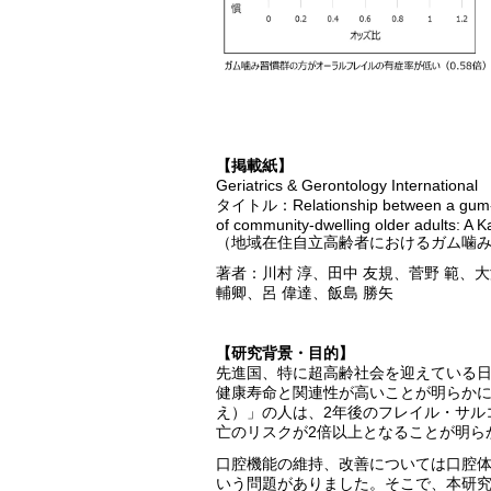
【掲載紙】
Geriatrics & Gerontology Internati
タイトル：Relationship between a gum-chew
of community-dwelling older adults: A K
（地域在住自立高齢者におけるガム噛
著者：川村 淳、田中 友規、菅野 範、大
輔卿、呂 偉達、飯島 勝矢
【研究背景・目的】
先進国、特に超高齢社会を迎えている
健康寿命と関連性が高いことが明らか
え）」の人は、2年後のフレイル・サル
亡のリスクが2倍以上となることが明ら
口腔機能の維持、改善については口腔
いう問題がありました。そこで、本研