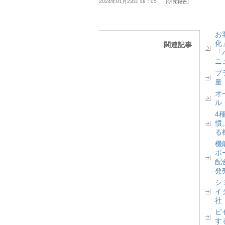
2024年01月23日 18：05
研究報告
お
化
関連記事
「
ニ
ブ
量
オ
ル
4
慣
る
機
ポ
配
発
シ
イ
社
ピ
す