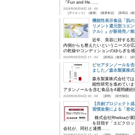
『Fun and He……
2026年08月06日 18：00
ダイエット
健康
健康食品
新商品（健
機能性表示食品「肌の
リメント還元型コエンザイム
クル）』が新発売／株
近年、美容に対する意
内側からも整えたいというニーズが広
の乾燥やコンディションのゆらぎを感
2026年08月05日 17：03
新商品（健康）
新
ピセアタンノールを含
ました／森永製菓株式
森永製菓株式会社では
能性研究を進めていま
アタンノールを含む食品を4週間継続
2026年08月04日 20：09
原料
研究報告
【共創プロジェクト成
習慣改善による「老化速
株式会社Rhelix
を目指す「エピクロッ
会社が、同社と連携……
2026年07月31日 17：47
原料
研究報告