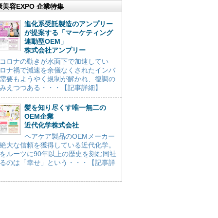
康美容EXPO 企業特集
進化系受託製造のアンプリー
が提案する「マーケティング
連動型OEM」
株式会社アンプリー
コロナの動きが水面下で加速してい
ロナ禍で減速を余儀なくされたインバ
需要もようやく規制が解かれ、復調の
みえつつある・・・【記事詳細】
髪を知り尽くす唯一無二の
OEM企業
近代化学株式会社
ヘアケア製品のOEMメーカー
絶大な信頼を獲得している近代化学。
をルーツに90年以上の歴史を刻む同社
るのは「幸せ」という・・・【記事詳