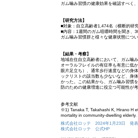
ガム噛み習慣の健康効果を確認すべく
【研究方法】
■対象：自立高齢者1,474名（横断的研
■内容：1週間のガム咀嚼時間を聞き、
ガム噛み習慣群と様々な健康状態につ
【結果・考察】
地域在住自立高齢者において、ガム噛
オーラルフレイルの有症率も有意に低
眼片足立ち）、通常歩行速度などの身
ックリストの該当数も少ないなど、身体
かった。この結果から、ガム噛み習慣
防のための健康増進に役立つ可能性が
参考文献
※1) Tanaka T, Takahashi K, Hirano H et al
mortality in community-dwelling elderly
株式会社ロッテ 2024年1月23日 発
株式会社ロッテ 公式HP