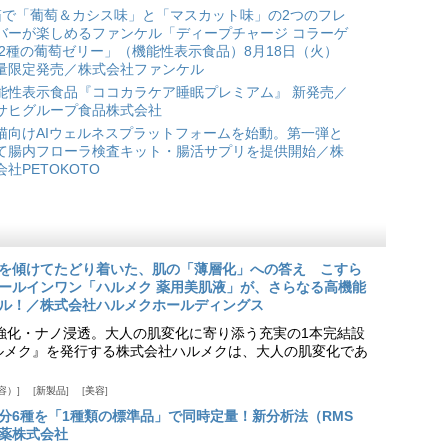
箱で「葡萄＆カシス味」と「マスカット味」の2つのフレ
バーが楽しめるファンケル「ディープチャージ コラーゲ
 2種の葡萄ゼリー」（機能性表示食品）8月18日（火）
量限定発売／株式会社ファンケル
能性表示食品『ココカラケア睡眠プレミアム』 新発売／
サヒグループ食品株式会社
猫向けAIウェルネスプラットフォームを始動。第一弾と
て腸内フローラ検査キット・腸活サプリを提供開始／株
会社PETOKOTO
を傾けてたどり着いた、肌の「薄層化」への答え こすら
ールインワン「ハルメク 薬用美肌液」が、さらなる高機能
ル！／株式会社ハルメクホールディングス
ア強化・ナノ浸透。大人の肌変化に寄り添う充実の1本完結設
『ハルメク』を発行する株式会社ハルメクは、大人の肌変化であ
容）
新製品
美容
分6種を「1種類の標準品」で同時定量！新分析法（RMS
薬株式会社