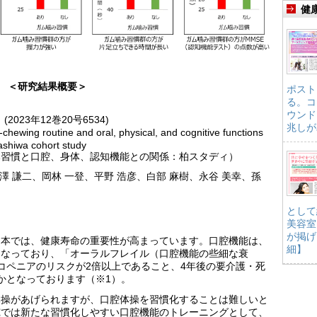
健
＜研究結果概要＞
ポスト
る。コ
ウンド
onal (2023年12巻20号6534)
兆しが
ing routine and oral, physical, and cognitive functions
ashiwa cohort study
み習慣と口腔、身体、認知機能との関係：柏スタディ）
澤 謙二、岡林 一登、平野 浩彦、白部 麻樹、永谷 美幸、孫
として
美容室
が掲げ
日本では、健康寿命の重要性が高まっています。口腔機能は、
細】
になっており、「オーラルフレイル（口腔機能の些細な衰
コペニアのリスクが2倍以上であること、4年後の要介護・死
かとなっております（※1）。
体操があげられますが、口腔体操を習慣化することは難しいと
究では新たな習慣化しやすい口腔機能のトレーニングとして、