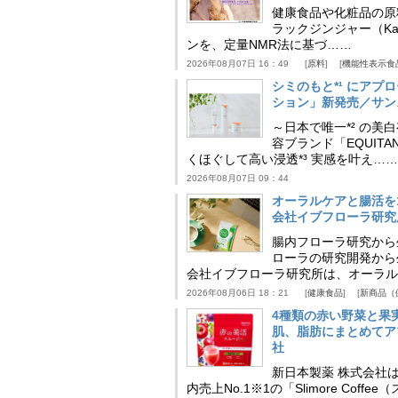
健康食品や化粧品の原
ラックジンジャー（Kaem
ンを、定量NMR法に基づ……
2026年08月07日 16：49
原料
機能性表示食
シミのもと*¹ にア
ション」新発売／サン
～日本で唯一*² の
容ブランド「EQUIT
くほぐして高い浸透*³ 実感を叶え……
2026年08月07日 09：44
オーラルケアと腸活を
会社イブフローラ研究
腸内フローラ研究から
ローラの研究開発から
会社イブフローラ研究所は、オーラル
2026年08月06日 18：21
健康食品
新商品（
4種類の赤い野菜と果
肌、脂肪にまとめてア
社
新日本製薬 株式会社
内売上No.1※1の「Slimore C