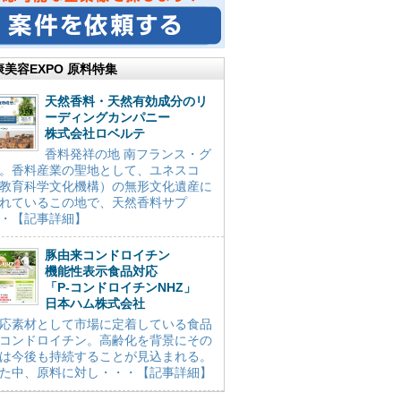
康美容EXPO 原料特集
天然香料・天然有効成分のリ
ーディングカンパニー
株式会社ロベルテ
香料発祥の地 南フランス・グ
。香料産業の聖地として、ユネスコ
教育科学文化機構）の無形文化遺産に
れているこの地で、天然香料サプ
・【記事詳細】
豚由来コンドロイチン
機能性表示食品対応
「P-コンドロイチンNHZ」
日本ハム株式会社
応素材として市場に定着している食品
コンドロイチン。高齢化を背景にその
は今後も持続することが見込まれる。
た中、原料に対し・・・【記事詳細】