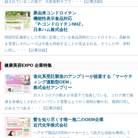
録されているこの地で、天然香料サプラ・・・【記事詳細】
豚由来コンドロイチン
機能性表示食品対応
「P-コンドロイチンNHZ」
日本ハム株式会社
関節対応素材として市場に定着している食品原料のコンドロイチン。高齢化
を背景にそのニーズは今後も持続することが見込まれる。そうした中、原料
に対し・・・【記事詳細】
健康美容EXPO 企業特集
進化系受託製造のアンプリーが提案する「マーケテ
ィング連動型OEM」
株式会社アンプリー
ポストコロナの動きが水面下で加速している。コロナ禍で減
速を余儀なくされたインバウンド需要もようやく規制が解かれ、復調の兆し
がみえつつある・・・【記事詳細】
髪を知り尽くす唯一無二のOEM企業
近代化学株式会社
ヘアケア製品のOEMメーカーとして絶大な信頼を獲得して