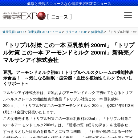
健康と美容のニュースなら健康美容EXPOニュース
健康美容EXPO
健康美容EXPOニュース
リリース：TOP
健康食品
「トリプル対策 この一
「トリプル対策 この一本 豆乳飲料 200ml」「トリプ
ル対策 この一本 アーモンドミルク 200ml」新発売／
マルサンアイ株式会社
豆乳、アーモンドミルク初
！トリプルヘルスクレームの機能性表
※1
示食品！ ～気になる睡眠・疲労感・血圧を植物性ミルクでおいし
くサポート～
マルサンアイ株式会社は、豆乳およびアーモンドミルクで初めてとなるトリプ
ルヘルスクレームの機能性表示食品「トリプル対策この一本 豆乳飲料
200ml」、「トリプル対策この一本アーモンドミルク 200ml」を2024年9月2日
(月)より全国で発売いたします。
この度発売する「トリプル対策この一本豆乳飲料200ml」、「トリプル対策こ
の一本アーモンドミルク200ml」は、「睡眠の質（眠りの深さ）を改善させ、
すっきりとした目覚めを得ることに役立つ機能」、「仕事や勉強による一時的