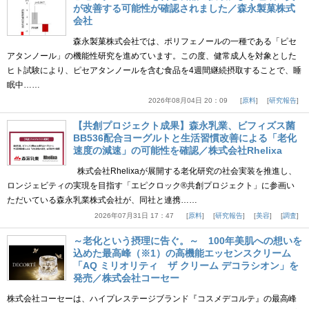
が改善する可能性が確認されました／森永製菓株式
会社
森永製菓株式会社では、ポリフェノールの一種である「ピセ
アタンノール」の機能性研究を進めています。この度、健常成人を対象とした
ヒト試験により、ピセアタンノールを含む食品を4週間継続摂取することで、睡
眠中……
2026年08月04日 20：09
原料
研究報告
【共創プロジェクト成果】森永乳業、ビフィズス菌
BB536配合ヨーグルトと生活習慣改善による「老化
速度の減速」の可能性を確認／株式会社Rhelixa
株式会社Rhelixaが展開する老化研究の社会実装を推進し、
ロンジェビティの実現を目指す「エピクロック®共創プロジェクト」に参画い
ただいている森永乳業株式会社が、同社と連携……
2026年07月31日 17：47
原料
研究報告
美容
調査
～老化という摂理に告ぐ。～ 100年美肌への想いを
込めた最高峰（※1）の高機能エッセンスクリーム
「AQ ミリオリティ ザ クリーム デコラシオン」を
発売／株式会社コーセー
株式会社コーセーは、ハイプレステージブランド『コスメデコルテ』の最高峰