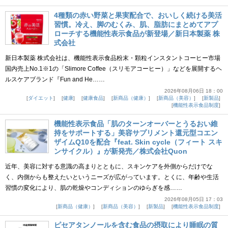
4種類の赤い野菜と果実配合で、おいしく続ける美活
習慣。冷え、脚のむくみ、肌、脂肪にまとめてアプ
ローチする機能性表示食品が新登場／新日本製薬 株
式会社
新日本製薬 株式会社は、機能性表示食品粉末・顆粒インスタントコーヒー市場
国内売上No.1※1の「Slimore Coffee（スリモアコーヒー）」などを展開するヘ
ルスケアブランド『Fun and He……
2026年08月06日 18：00
ダイエット
健康
健康食品
新商品（健康）
新商品（美容）
新製品
機能性表示食品制度
機能性表示食品「肌のターンオーバーとうるおい維
持をサポートする」美容サプリメント還元型コエン
ザイムQ10を配合『feat. Skin cycle（フィート スキ
ンサイクル）』が新発売／株式会社Quon
近年、美容に対する意識の高まりとともに、スキンケアを外側からだけでな
く、内側からも整えたいというニーズが広がっています。とくに、年齢や生活
習慣の変化により、肌の乾燥やコンディションのゆらぎを感……
2026年08月05日 17：03
新商品（健康）
新商品（美容）
新製品
機能性表示食品制度
ピセアタンノールを含む食品の摂取により睡眠の質