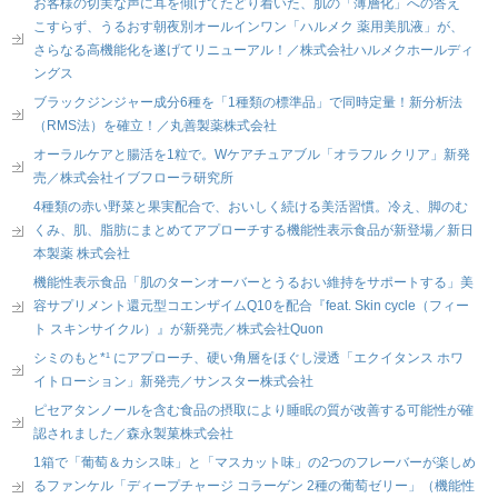
お客様の切実な声に耳を傾けてたどり着いた、肌の「薄層化」への答え
こすらず、うるおす朝夜別オールインワン「ハルメク 薬用美肌液」が、
さらなる高機能化を遂げてリニューアル！／株式会社ハルメクホールディ
ングス
ブラックジンジャー成分6種を「1種類の標準品」で同時定量！新分析法
（RMS法）を確立！／丸善製薬株式会社
オーラルケアと腸活を1粒で。Wケアチュアブル「オラフル クリア」新発
売／株式会社イブフローラ研究所
4種類の赤い野菜と果実配合で、おいしく続ける美活習慣。冷え、脚のむ
くみ、肌、脂肪にまとめてアプローチする機能性表示食品が新登場／新日
本製薬 株式会社
機能性表示食品「肌のターンオーバーとうるおい維持をサポートする」美
容サプリメント還元型コエンザイムQ10を配合『feat. Skin cycle（フィー
ト スキンサイクル）』が新発売／株式会社Quon
シミのもと*¹ にアプローチ、硬い角層をほぐし浸透「エクイタンス ホワ
イトローション」新発売／サンスター株式会社
ピセアタンノールを含む食品の摂取により睡眠の質が改善する可能性が確
認されました／森永製菓株式会社
1箱で「葡萄＆カシス味」と「マスカット味」の2つのフレーバーが楽しめ
るファンケル「ディープチャージ コラーゲン 2種の葡萄ゼリー」（機能性