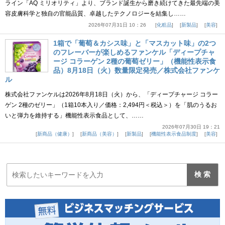
ライン「AQ ミリオリティ」より、ブランド誕生から磨き続けてきた最先端の美
容皮膚科学と独自の官能品質、卓越したテクノロジーを結集し……
2026年07月31日 10：26
化粧品
新製品
美容
1箱で「葡萄＆カシス味」と「マスカット味」の2つ
のフレーバーが楽しめるファンケル「ディープチャ
ージ コラーゲン 2種の葡萄ゼリー」（機能性表示食
品）8月18日（火）数量限定発売／株式会社ファンケ
ル
株式会社ファンケルは2026年8月18日（火）から、「ディープチャージ コラー
ゲン 2種のゼリー」（1箱10本入り／価格：2,494円＜税込＞）を「肌のうるお
いと弾力を維持する」機能性表示食品として、……
2026年07月30日 19：21
新商品（健康）
新商品（美容）
新製品
機能性表示食品制度
美容