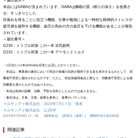
＜届出表示＞
本品にはGABAが含まれています。GABAは睡眠の質（眠りの深さ）を改善さ
せ、すっきりとした
目覚めを得ることに役立つ機能、仕事や勉強による一時的な精神的ストレスや
疲労感を緩和する機能、血圧が高めの方の血圧を下げる機能があることが報告
されています。
＜届出番号＞
I1230：トリプル対策 この一本 豆乳飲料
I1232：トリプル対策 この一本 アーモンドミルク
・1日当たり1本(200ml)を目安にお召し上がりください。
・本品は、事業者の責任において特定の保健の目的が期待できる旨を表示するものとして、消
費者庁長官に届出されたものです。ただし、特定保健用食品と異なり、消費者庁長官による個
別審査を受けたものではありません。
・本品は疾病の診断、治療、予防を目的としたものではありません。
・食生活は、主食、主菜、副菜を基本に、食事のバランスを。
マルサンアイ株式会社 2024年7月1７日 発表
マルサンアイ株式会社 公式HP
2024年07月18日 17：38
健康食品
新商品（健康）
機能性表示食品制度
関連記事