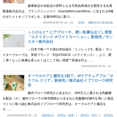
健康食品や化粧品の原料となる天然由来成分を製造する丸善
製薬株式会社は、ブラックジンジャー（Kaempferia parviflora）に含まれる6種
のポリメトキシフラボンを、定量NMR法に基づ……
2026年08月07日 16：49
原料
機能性表示食品制度
シミのもと*¹ にアプローチ、硬い角層をほぐし浸透
「エクイタンス ホワイトローション」新発売／サン
スター株式会社
～日本で唯一*² の美白有効成分「リノレックS」配合～ サン
スターグループは、美容ブランド「EQUITANCE（エクイタンス）」より、硬
く厚くなった角層を柔らかくほぐして高い浸透*³ 実感を叶え……
2026年08月07日 09：44
オーラルケアと腸活を1粒で。Wケアチュアブル「オ
ラフル クリア」新発売／株式会社イブフローラ研究
所
腸内フローラ研究から生まれた、400万人に愛される乳酸菌
を配合（※） 腸内フローラの研究開発から生まれた乳酸菌AD株®を用いた製品
づくりに取り組む株式会社イブフローラ研究所は、オーラルケアと腸活を
サ……
2026年08月06日 18：21
健康食品
新商品（健康）
新商品（美容）
新製品