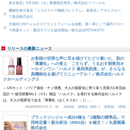
表示食品）8月18日（火）数量限定発売／株式会社ファンケル
機能性表示食品『ココカラケア睡眠プレミアム』 新発売／アサヒグルー
プ食品株式会社
犬猫向けAIウェルネスプラットフォームを始動。第一弾として腸内フロー
ラ検査キット・腸活サプリを提供開始／株式会社PETOKOTO
リリースの最新ニュース
お客様の切実な声に耳を傾けてたどり着いた、肌の
「薄層化」への答え こすらず、うるおす朝夜別オ
ールインワン「ハルメク 薬用美肌液」が、さらなる
高機能化を遂げてリニューアル！／株式会社ハルメ
クホールディングス
～ UVカット・バリア強化・ナノ浸透。大人の肌変化に寄り添う充実の1本完結
設計 〜 販売部数No.1（※1）雑誌『ハルメク』を発行する株式会社ハルメク
は、大人の肌変化である「薄層化（はくそうか）」に……
2026年08月07日 17：36
化粧品
新商品（美容）
新製品
美容
ブラックジンジャー成分6種を「1種類の標準品」で
同時定量！新分析法（RMS法）を確立！／丸善製薬
株式会社