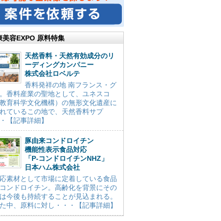
康美容EXPO 原料特集
天然香料・天然有効成分のリ
ーディングカンパニー
株式会社ロベルテ
香料発祥の地 南フランス・グ
。香料産業の聖地として、ユネスコ
教育科学文化機構）の無形文化遺産に
れているこの地で、天然香料サプ
・【記事詳細】
豚由来コンドロイチン
機能性表示食品対応
「P-コンドロイチンNHZ」
日本ハム株式会社
応素材として市場に定着している食品
コンドロイチン。高齢化を背景にその
は今後も持続することが見込まれる。
た中、原料に対し・・・【記事詳細】