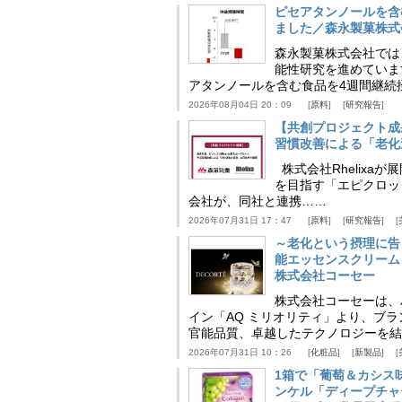
ピセアタンノールを含
ました／森永製菓株式
森永製菓株式会社では
能性研究を進めていま
アタンノールを含む食品を4週間継続
2026年08月04日 20：09
原料
研究報告
【共創プロジェクト成
習慣改善による「老化速
株式会社Rhelix
を目指す「エピクロッ
会社が、同社と連携……
2026年07月31日 17：47
原料
研究報告
～老化という摂理に告
能エッセンスクリーム
株式会社コーセー
株式会社コーセーは、
イン「AQ ミリオリティ」より、ブ
官能品質、卓越したテクノロジーを結
2026年07月31日 10：26
化粧品
新製品
1箱で「葡萄＆カシス
ンケル「ディープチャ