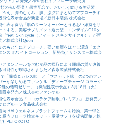
 クリア」新発売／株式会社イブフローラ研究所
種類の赤い野菜と果実配合で、おいしく続ける美活習
。冷え、脚のむくみ、肌、脂肪にまとめてアプローチす
機能性表示食品が新登場／新日本製薬 株式会社
能性表示食品「肌のターンオーバーとうるおい維持をサ
ートする」美容サプリメント還元型コエンザイムQ10を
合『feat. Skin cycle（フィート スキンサイクル）』が新
売／株式会社Quon
ミのもと*¹ にアプローチ、硬い角層をほぐし浸透「エク
タンス ホワイトローション」新発売／サンスター株式会
セアタンノールを含む食品の摂取により睡眠の質が改善
る可能性が確認されました／森永製菓株式会社
箱で「葡萄＆カシス味」と「マスカット味」の2つのフレ
バーが楽しめるファンケル「ディープチャージ コラーゲ
 2種の葡萄ゼリー」（機能性表示食品）8月18日（火）
量限定発売／株式会社ファンケル
能性表示食品『ココカラケア睡眠プレミアム』 新発売／
サヒグループ食品株式会社
猫向けAIウェルネスプラットフォームを始動。第一弾と
て腸内フローラ検査キット・腸活サプリを提供開始／株
会社PETOKOTO