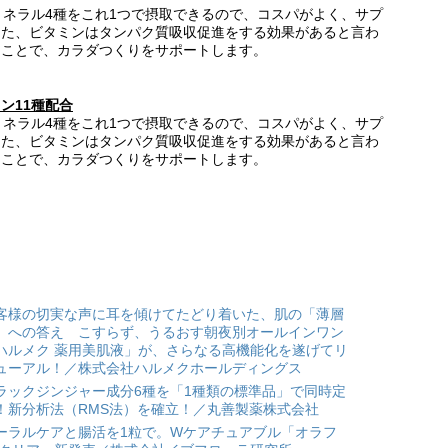
ミネラル4種をこれ1つで摂取できるので、コスパがよく、サプ
また、ビタミンはタンパク質吸収促進をする効果があると言わ
ることで、カラダつくりをサポートします。
ン11種配合
ミネラル4種をこれ1つで摂取できるので、コスパがよく、サプ
また、ビタミンはタンパク質吸収促進をする効果があると言わ
ることで、カラダつくりをサポートします。
客様の切実な声に耳を傾けてたどり着いた、肌の「薄層
」への答え こすらず、うるおす朝夜別オールインワン
ハルメク 薬用美肌液」が、さらなる高機能化を遂げてリ
ューアル！／株式会社ハルメクホールディングス
ラックジンジャー成分6種を「1種類の標準品」で同時定
！新分析法（RMS法）を確立！／丸善製薬株式会社
ーラルケアと腸活を1粒で。Wケアチュアブル「オラフ