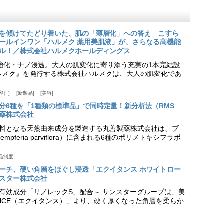
を傾けてたどり着いた、肌の「薄層化」への答え こすら
ールインワン「ハルメク 薬用美肌液」が、さらなる高機能
ル！／株式会社ハルメクホールディングス
ア強化・ナノ浸透。大人の肌変化に寄り添う充実の1本完結設
『ハルメク』を発行する株式会社ハルメクは、大人の肌変化であ
容）
新製品
美容
分6種を「1種類の標準品」で同時定量！新分析法（RMS
薬株式会社
料となる天然由来成分を製造する丸善製薬株式会社は、ブ
pferia parviflora）に含まれる6種のポリメトキシフラボ
品制度
プローチ、硬い角層をほぐし浸透「エクイタンス ホワイトロー
スター株式会社
美白有効成分「リノレックS」配合～ サンスターグループは、美
ANCE（エクイタンス）」より、硬く厚くなった角層を柔らか