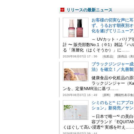
リリースの最新ニュース
お客様の切実な声に耳
ず、うるおす朝夜別オ
化を遂げてリニューア
～ UVカット・バリ
計 〜 販売部数No.1（※1）雑誌
る「薄層化（はくそうか）」に……
2026年08月07日 17：36
化粧品
新商品（美
ブラックジンジャー成
法）を確立！／丸善製
健康食品や化粧品の原
ラックジンジャー（Kaem
ンを、定量NMR法に基づ……
2026年08月07日 16：49
原料
機能性表示食
シミのもと*¹ にア
ション」新発売／サン
～日本で唯一*² の
容ブランド「EQUIT
くほぐして高い浸透*³ 実感を叶え……
2026年08月07日 09：44