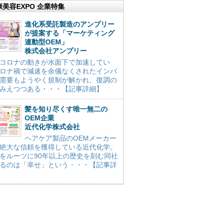
康美容EXPO 企業特集
進化系受託製造のアンプリー
が提案する「マーケティング
連動型OEM」
株式会社アンプリー
コロナの動きが水面下で加速してい
ロナ禍で減速を余儀なくされたインバ
需要もようやく規制が解かれ、復調の
みえつつある・・・【記事詳細】
髪を知り尽くす唯一無二の
OEM企業
近代化学株式会社
ヘアケア製品のOEMメーカー
絶大な信頼を獲得している近代化学。
をルーツに90年以上の歴史を刻む同社
るのは「幸せ」という・・・【記事詳