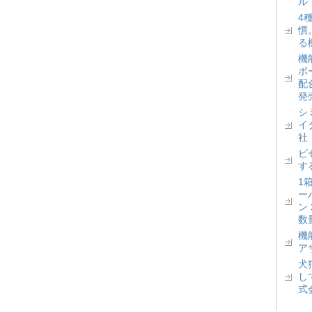
ル
4
慣
る
機
ポ
配
発
シ
イ
社
ピ
す
1
ー
ン
数
機
ア
犬
し
式