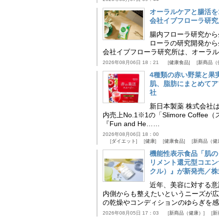
オーラルケアと腸活を
会社イブフローラ研究
腸内フローラ研究から
ローラの研究開発から
会社イブフローラ研究所は、オーラル
2026年08月06日 18：21
健康食品
新商品（
4種類の赤い野菜と果
肌、脂肪にまとめてア
社
新日本製薬 株式会社
内売上No.1※1の「Slimore C
『Fun and He……
2026年08月06日 18：00
ダイエット
健康
健康食品
新商品（健
機能性表示食品「肌の
リメント還元型コエンザイム
クル）』が新発売／株
近年、美容に対する意
内側からも整えたいというニーズが広
の乾燥やコンディションのゆらぎを感
2026年08月05日 17：03
新商品（健康）
新