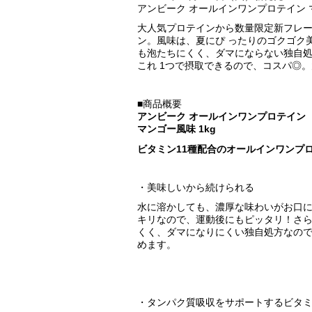
アンビーク オールインワンプロテイン マン
大人気プロテインから数量限定新フレー
ン。風味は、夏にぴ ったりのゴクゴク
も泡たちにくく、ダマにならない独自
これ 1つで摂取できるので、コスパ◎
■商品概要
アンビーク オールインワンプロテイン
マンゴー風味 1kg
ビタミン11種配合のオールインワンプ
・美味しいから続けられる
水に溶かしても、濃厚な味わいがお口
キリなので、運動後にもピッタリ！さ
くく、ダマになりにくい独自処方なの
めます。
・タンパク質吸収をサポートするビタミ