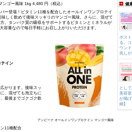
ゴー風味 1kg 4,480 円（税込）
健
バー登場！ビタミン11種を配合したオールインワンプロテイ
美味しく飲めて後味スッキリのマンゴー風味。さらに、混ぜて
処方。タンパク質の吸収をサポートするビタミンとミネラルが
。大容量なので毎日手軽にお召し上がりいただけます。
ポスト
る。コ
ウンド
兆しが
ロテイン
に広がります。後味スッ
として
らに、混ぜても泡立ちに
美容室
で、最後までゴクゴク飲
が掲げ
細】
アンビーク オールインワンプロテイン
マンゴー風味
ン11種配合