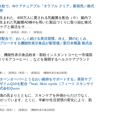
1粒で。Wケアチュアブル「オラフル クリア」新発売／株式
所
生まれた、400万人に愛される乳酸菌を配合（※） 腸内フ
生まれた乳酸菌AD株®を用いた製品づくりに取り組む株式
ケアと腸活をサ……
健康）
新商品（美容）
新製品
実配合で、おいしく続ける美活習慣。冷え、脚のむくみ、
プローチする機能性表示食品が新登場／新日本製薬 株式会
は、機能性表示食品粉末・顆粒インスタントコーヒー市場国
offee（スリモアコーヒー）」などを展開するヘルスケアブランド
康）
新商品（美容）
新製品
機能性表示食品制度
ターンオーバーとうるおい維持をサポートする」美容サプ
Q10を配合『feat. Skin cycle（フィート スキンサイ
式会社Quon
識の高まりとともに、スキンケアを外側からだけでなく、
がっています。とくに、年齢や生活習慣の変化により、肌
……
商品（美容）
新製品
機能性表示食品制度