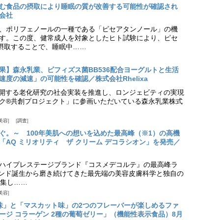
む食品の摂取により睡眠の質が改善する可能性が確認され
会社
、ポリフェノールの一種である「ピセアタンノール」の機
す。この度、健常成人を対象としたヒト試験により、ピセ
摂取することで、睡眠中……
果】森永乳業、ビフィズス菌BB536配合ヨーグルトと生活
度の減速」の可能性を確認／株式会社Rhelixa
aが展開する老化研究の社会実装を推進し、ロンジェビティの実現
ク®共創プロジェクト」に参画いただいている森永乳業株式
美容
調査
ぐ。～ 100年美肌への想いを込めた最高峰（※1）の高機
「AQ ミリオリティ ザ クリーム デコラシオン」を発売／
ハイプレステージブランド『コスメデコルテ』の最高峰ラ
ランド誕生から磨き続けてきた最先端の美容皮膚科学と独自の
集し……
美容
味」と「マスカット味」の2つのフレーバーが楽しめるファ
ージ コラーゲン 2種の葡萄ゼリー」（機能性表示食品）8月