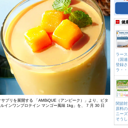
健
ラース
（国連
登録さ
ラ・・
クサプリを展開する 「AMBiQUE（アンビーク）」より、ビタ
関節対
ルインワンプロテイン マンゴー風味 1kg」を、 7 月 30 日
原料の
ニーズ
そうし