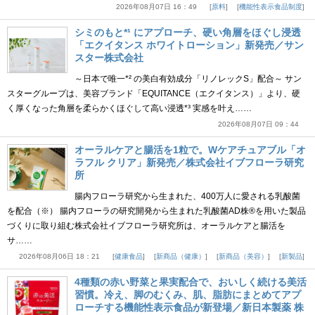
2026年08月07日 16：49
原料
機能性表示食品制度
シミのもと*¹ にアプローチ、硬い角層をほぐし浸透
「エクイタンス ホワイトローション」新発売／サン
スター株式会社
～日本で唯一*² の美白有効成分「リノレックS」配合～ サン
スターグループは、美容ブランド「EQUITANCE（エクイタンス）」より、硬
く厚くなった角層を柔らかくほぐして高い浸透*³ 実感を叶え……
2026年08月07日 09：44
オーラルケアと腸活を1粒で。Wケアチュアブル「オ
ラフル クリア」新発売／株式会社イブフローラ研究
所
腸内フローラ研究から生まれた、400万人に愛される乳酸菌
を配合（※） 腸内フローラの研究開発から生まれた乳酸菌AD株®を用いた製品
づくりに取り組む株式会社イブフローラ研究所は、オーラルケアと腸活を
サ……
2026年08月06日 18：21
健康食品
新商品（健康）
新商品（美容）
新製品
4種類の赤い野菜と果実配合で、おいしく続ける美活
習慣。冷え、脚のむくみ、肌、脂肪にまとめてアプ
ローチする機能性表示食品が新登場／新日本製薬 株