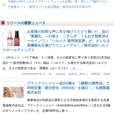
犬猫向けAIウェルネスプラットフォームを始動。第一弾として腸内フロー
ラ検査キット・腸活サプリを提供開始／株式会社PETOKOTO
リリースの最新ニュース
お客様の切実な声に耳を傾けてたどり着いた、肌の
「薄層化」への答え こすらず、うるおす朝夜別オ
ールインワン「ハルメク 薬用美肌液」が、さらなる
高機能化を遂げてリニューアル！／株式会社ハルメ
クホールディングス
～ UVカット・バリア強化・ナノ浸透。大人の肌変化に寄り添う充実の1本完結
設計 〜 販売部数No.1（※1）雑誌『ハルメク』を発行する株式会社ハルメク
は、大人の肌変化である「薄層化（はくそうか）」に……
2026年08月07日 17：36
化粧品
新商品（美容）
新製品
美容
ブラックジンジャー成分6種を「1種類の標準品」で
同時定量！新分析法（RMS法）を確立！／丸善製薬
株式会社
健康食品や化粧品の原料となる天然由来成分を製造する丸善
製薬株式会社は、ブラックジンジャー（Kaempferia parviflora）に含まれる6種
のポリメトキシフラボンを、定量NMR法に基づ……