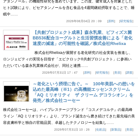
アタンノール」の機能性研究を進めています。この度、健常成人を対象とした
ヒト試験により、ピセアタンノールを含む食品を4週間継続摂取することで、睡
眠中……
2026年08月04日 20：09
原料
研究報告
【共創プロジェクト成果】森永乳業、ビフィズス菌
BB536配合ヨーグルトと生活習慣改善による「老化
速度の減速」の可能性を確認／株式会社Rhelixa
株式会社Rhelixaが展開する老化研究の社会実装を推進し、
ロンジェビティの実現を目指す「エピクロック®共創プロジェクト」に参画い
ただいている森永乳業株式会社が、同社と連携……
2026年07月31日 17：47
原料
研究報告
美容
調査
～老化という摂理に告ぐ。～ 100年美肌への想いを
込めた最高峰（※1）の高機能エッセンスクリーム
「AQ ミリオリティ ザ クリーム デコラシオン」を
発売／株式会社コーセー
株式会社コーセーは、ハイプレステージブランド『コスメデコルテ』の最高峰
ライン「AQ ミリオリティ」より、ブランド誕生から磨き続けてきた最先端の美
容皮膚科学と独自の官能品質、卓越したテクノロジーを結集し……
2026年07月31日 10：26
化粧品
新製品
美容