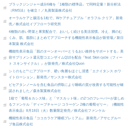
ブラックジンジャー成分6種を「1種類の標準品」で同時定量！新分析法
（RMS法）を確立！／丸善製薬株式会社
オーラルケアと腸活を1粒で。Wケアチュアブル「オラフル クリア」新発
売／株式会社イブフローラ研究所
4種類の赤い野菜と果実配合で、おいしく続ける美活習慣。冷え、脚のむ
くみ、肌、脂肪にまとめてアプローチする機能性表示食品が新登場／新日
本製薬 株式会社
機能性表示食品「肌のターンオーバーとうるおい維持をサポートする」美
容サプリメント還元型コエンザイムQ10を配合『feat. Skin cycle（フィー
ト スキンサイクル）』が新発売／株式会社Quon
シミのもと*¹ にアプローチ、硬い角層をほぐし浸透「エクイタンス ホワ
イトローション」新発売／サンスター株式会社
ピセアタンノールを含む食品の摂取により睡眠の質が改善する可能性が確
認されました／森永製菓株式会社
1箱で「葡萄＆カシス味」と「マスカット味」の2つのフレーバーが楽しめ
るファンケル「ディープチャージ コラーゲン 2種の葡萄ゼリー」（機能性
表示食品）8月18日（火）数量限定発売／株式会社ファンケル
機能性表示食品『ココカラケア睡眠プレミアム』 新発売／アサヒグルー
プ食品株式会社