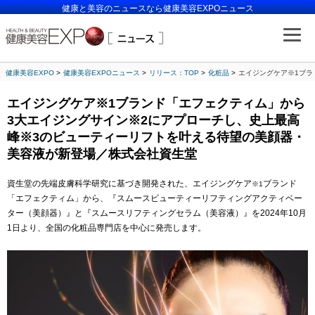
健康と美容のニュースなら健康美容EXPOニュース
健康美容EXPO
健康美容EXPOニュース
リリース：TOP
化粧品
エイジングケア※1ブラ
エイジングケア※1ブランド「エフェクティム」から
3大エイジングサイン※2にアプローチし、史上最高
峰※3のビューティーリフトを叶える待望の美顔器・
美容液が新登場／株式会社資生堂
資生堂の先端皮膚科学研究に基づき開発された、エイジングケア
ブランド
※1
「エフェクティム」から、『スムースビューティーリフティングアクティベー
ター（美顔器）』と『スムースリフティングセラム（美容液）』を2024年10月
1日より、全国の化粧品専門店を中心に発売します。