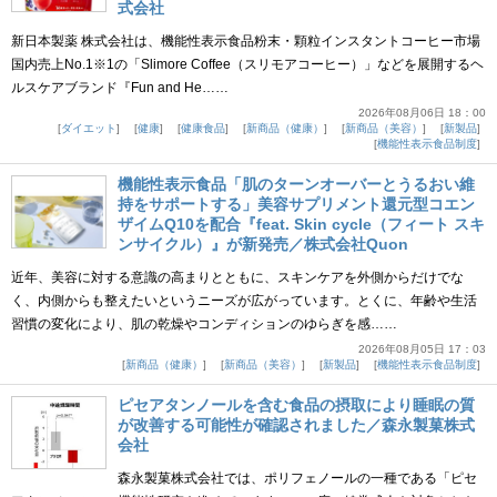
式会社
新日本製薬 株式会社は、機能性表示食品粉末・顆粒インスタントコーヒー市場
国内売上No.1※1の「Slimore Coffee（スリモアコーヒー）」などを展開するヘ
ルスケアブランド『Fun and He……
2026年08月06日 18：00
ダイエット
健康
健康食品
新商品（健康）
新商品（美容）
新製品
機能性表示食品制度
機能性表示食品「肌のターンオーバーとうるおい維
持をサポートする」美容サプリメント還元型コエン
ザイムQ10を配合『feat. Skin cycle（フィート スキ
ンサイクル）』が新発売／株式会社Quon
近年、美容に対する意識の高まりとともに、スキンケアを外側からだけでな
く、内側からも整えたいというニーズが広がっています。とくに、年齢や生活
習慣の変化により、肌の乾燥やコンディションのゆらぎを感……
2026年08月05日 17：03
新商品（健康）
新商品（美容）
新製品
機能性表示食品制度
ピセアタンノールを含む食品の摂取により睡眠の質
が改善する可能性が確認されました／森永製菓株式
会社
森永製菓株式会社では、ポリフェノールの一種である「ピセ