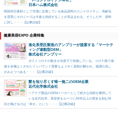
「P-コンドロイチンNHZ」
日本ハム株式会社
関節対応素材として市場に定着している食品原料のコンドロイチン。高齢化
を背景にそのニーズは今後も持続することが見込まれる。そうした中、原料
に対し・・・【記事詳細】
健康美容EXPO 企業特集
進化系受託製造のアンプリーが提案する「マーケテ
ィング連動型OEM」
株式会社アンプリー
ポストコロナの動きが水面下で加速している。コロナ禍で減
速を余儀なくされたインバウンド需要もようやく規制が解かれ、復調の兆し
がみえつつある・・・【記事詳細】
髪を知り尽くす唯一無二のOEM企業
近代化学株式会社
ヘアケア製品のOEMメーカーとして絶大な信頼を獲得して
いる近代化学。美容室をルーツに90年以上の歴史を刻む同
社が掲げるのは「幸せ」という・・・【記事詳細】