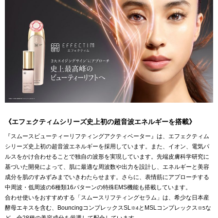
《エフェクティムシリーズ史上初の超音波エネルギーを搭載》
『スムースビューティーリフティングアクティベーター』は、エフェクティム
シリーズ史上初の超音波エネルギーを採用しています。また、イオン、電気パ
ルスをかけ合わせることで独自の波形を実現しています。先端皮膚科学研究に
基づいた開発によって、肌に最適な周波数や出力を設計し、エネルギーと美容
成分を肌のすみずみまでいきわたらせます。さらに、表情筋にアプローチする
中周波・低周波の6種類16パターンの特殊EMS機能も搭載しています。
合わせ使いをおすすめする「スムースリフティングセラム」は、希少な日本産
酵母エキスを含む、BouncingコンプレックスSL
とMSLコンプレックス
な
※4
※5
ど、全28種の美容成分を厳選して配合しています。