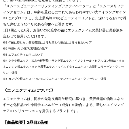
『スムースビューティーリフティングアクティベーター』と『スムースリフテ
ィングセラム』は、年齢を重ねるにつれてあらわれやすい3大エイジングサイン
にアプローチし、史上最高峰
のビューティーリフトと、深いうるおいで満
※2
※3
ちた弾むようなハリのある印象へと導きます。
1日1回たった6分、お使いの化粧水の後にエフェクティムの美顔器と美容液を
合わせて使用いただけます。
※1 年齢に応じた、美容機器による対策と化粧品によるうるおいケア
※2 乾燥/ハリの低下/透明感の低下
※3 エフェクティム内において
※4 クララ根エキス・加水分解酵母・サクラ葉エキス・イノシトール・ヒアルロン酸Na・オタ
ネニンジン根エキス・オクラ果実エキス・ワイルドタイムエキス・水溶性コラーゲン・グリセ
リン：保湿
※5 カンゾウ根エキス・ワレモコウエキス・テンチャエキス・グリセリン：保湿
《エフェクティムについて》
エフェクティムは、同社の先端皮膚科学研究に基づき、美容機器の物理エネル
ギーと化粧品の生命科学エネルギー（成分）の融合による、新しいエイジング
ケア
ソリューションを提供するブランドです。
※1
【商品概要】2品目2品種