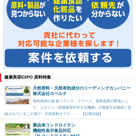
健康美容EXPO 原料特集
天然香料・天然有効成分のリーディングカンパニー
株式会社ロベルテ
香料発祥の地 南フランス・グラース。香料産業の聖地とし
て、ユネスコ（国連教育科学文化機構）の無形文化遺産に登
録されているこの地で、天然香料サプラ・・・【記事詳細】
豚由来コンドロイチン
機能性表示食品対応