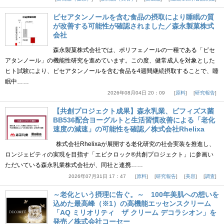
ピセアタンノールを含む食品の摂取により睡眠の質
が改善する可能性が確認されました／森永製菓株式
会社
森永製菓株式会社では、ポリフェノールの一種である「ピセ
アタンノール」の機能性研究を進めています。この度、健常成人を対象とした
ヒト試験により、ピセアタンノールを含む食品を4週間継続摂取することで、睡
眠中……
2026年08月04日 20：09
原料
研究報告
【共創プロジェクト成果】森永乳業、ビフィズス菌
BB536配合ヨーグルトと生活習慣改善による「老化
速度の減速」の可能性を確認／株式会社Rhelixa
株式会社Rhelixaが展開する老化研究の社会実装を推進し、
ロンジェビティの実現を目指す「エピクロック®共創プロジェクト」に参画い
ただいている森永乳業株式会社が、同社と連携……
2026年07月31日 17：47
原料
研究報告
美容
調査
～老化という摂理に告ぐ。～ 100年美肌への想いを
込めた最高峰（※1）の高機能エッセンスクリーム
「AQ ミリオリティ ザ クリーム デコラシオン」を
発売／株式会社コーセー