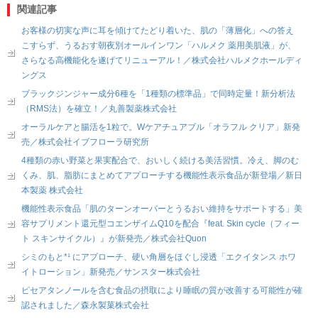
関連記事
お客様の切実な声に耳を傾けてたどり着いた、肌の「薄層化」への答え
こすらず、うるおす朝夜別オールインワン「ハルメク 薬用美肌液」が、
さらなる高機能化を遂げてリニューアル！／株式会社ハルメクホールディ
ングス
ブラックジンジャー成分6種を「1種類の標準品」で同時定量！新分析法
（RMS法）を確立！／丸善製薬株式会社
オーラルケアと腸活を1粒で。Wケアチュアブル「オラフル クリア」新発
売／株式会社イブフローラ研究所
4種類の赤い野菜と果実配合で、おいしく続ける美活習慣。冷え、脚のむ
くみ、肌、脂肪にまとめてアプローチする機能性表示食品が新登場／新日
本製薬 株式会社
機能性表示食品「肌のターンオーバーとうるおい維持をサポートする」美
容サプリメント還元型コエンザイムQ10を配合『feat. Skin cycle（フィー
ト スキンサイクル）』が新発売／株式会社Quon
シミのもと*¹ にアプローチ、硬い角層をほぐし浸透「エクイタンス ホワ
イトローション」新発売／サンスター株式会社
ピセアタンノールを含む食品の摂取により睡眠の質が改善する可能性が確
認されました／森永製菓株式会社