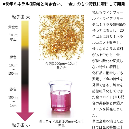
■長年ミネラル(鉱物)と向き合い、「金」のもつ特性に着目して開発
私たちウィンフィー
ルド・ライフリサー
チはミネラル(鉱物)の
持つ力に着目し、20
年以上に渡りミネラ
ルコスメを販売し、
様々なミネラル原料
がある中から「金」
が持つ酸化や変質し
ない特性に着目し、
化粧品に配合しても
安定して金の特性を
発揮できる、純金を
超微粒子化してでき
た金コロイド(※1)配
合の美容液と保湿ク
リームを開発しまし
た。
単に金粉を混ぜただ
けでは金の特性は十