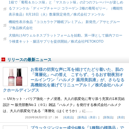
1箱で「葡萄＆カシス味」と「マスカット味」の2つのフレーバーが楽しめ
るファンケル「ディープチャージ コラーゲン 2種の葡萄ゼリー」（機能性
表示食品）8月18日（火）数量限定発売／株式会社ファンケル
機能性表示食品『ココカラケア睡眠プレミアム』 新発売／アサヒグルー
プ食品株式会社
犬猫向けAIウェルネスプラットフォームを始動。第一弾として腸内フロー
ラ検査キット・腸活サプリを提供開始／株式会社PETOKOTO
リリースの最新ニュース
お客様の切実な声に耳を傾けてたどり着いた、肌の
「薄層化」への答え こすらず、うるおす朝夜別オ
ールインワン「ハルメク 薬用美肌液」が、さらなる
高機能化を遂げてリニューアル！／株式会社ハルメ
クホールディングス
～ UVカット・バリア強化・ナノ浸透。大人の肌変化に寄り添う充実の1本完結
設計 〜 販売部数No.1（※1）雑誌『ハルメク』を発行する株式会社ハルメク
は、大人の肌変化である「薄層化（はくそうか）」に……
2026年08月07日 17：36
化粧品
新商品（美容）
新製品
美容
ブラックジンジャー成分6種を「1種類の標準品」で