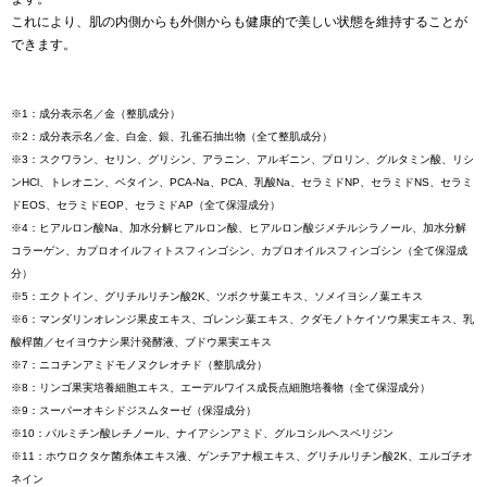
これにより、肌の内側からも外側からも健康的で美しい状態を維持することが
できます。
※1：成分表示名／金（整肌成分）
※2：成分表示名／金、白金、銀、孔雀石抽出物（全て整肌成分）
※3：スクワラン、セリン、グリシン、アラニン、アルギニン、プロリン、グルタミン酸、リシ
ンHCl、トレオニン、ベタイン、PCA-Na、PCA、乳酸Na、セラミドNP、セラミドNS、セラミ
ドEOS、セラミドEOP、セラミドAP（全て保湿成分）
※4：ヒアルロン酸Na、加水分解ヒアルロン酸、ヒアルロン酸ジメチルシラノール、加水分解
コラーゲン、カプロオイルフィトスフィンゴシン、カプロオイルスフィンゴシン（全て保湿成
分）
※5：エクトイン、グリチルリチン酸2K、ツボクサ葉エキス、ソメイヨシノ葉エキス
※6：マンダリンオレンジ果皮エキス、ゴレンシ葉エキス、クダモノトケイソウ果実エキス、乳
酸桿菌／セイヨウナシ果汁発酵液、ブドウ果実エキス
※7：ニコチンアミドモノヌクレオチド（整肌成分）
※8：リンゴ果実培養細胞エキス、エーデルワイス成長点細胞培養物（全て保湿成分）
※9：スーパーオキシドジスムターゼ（保湿成分）
※10：パルミチン酸レチノール、ナイアシンアミド、グルコシルヘスペリジン
※11：ホウロクタケ菌糸体エキス液、ゲンチアナ根エキス、グリチルリチン酸2K、エルゴチオ
ネイン