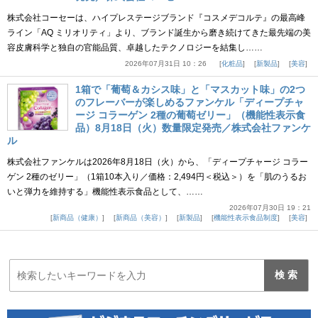
株式会社コーセーは、ハイプレステージブランド『コスメデコルテ』の最高峰
ライン「AQ ミリオリティ」より、ブランド誕生から磨き続けてきた最先端の美
容皮膚科学と独自の官能品質、卓越したテクノロジーを結集し……
2026年07月31日 10：26
化粧品
新製品
美容
1箱で「葡萄＆カシス味」と「マスカット味」の2つ
のフレーバーが楽しめるファンケル「ディープチャ
ージ コラーゲン 2種の葡萄ゼリー」（機能性表示食
品）8月18日（火）数量限定発売／株式会社ファンケ
ル
株式会社ファンケルは2026年8月18日（火）から、「ディープチャージ コラー
ゲン 2種のゼリー」（1箱10本入り／価格：2,494円＜税込＞）を「肌のうるお
いと弾力を維持する」機能性表示食品として、……
2026年07月30日 19：21
新商品（健康）
新商品（美容）
新製品
機能性表示食品制度
美容