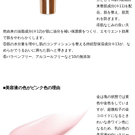
来整肌成分(※11)を配
合。肌を整え、肌荒
れを防ぎます。
④肌なじみの良い天
然由来の油脂成分(※12)が肌に油分を補い保護膜をつくり、エモリエント効果
で肌をやわらかくします。
⑤肌の水分量を増やし肌のコンディションを整える持続型保湿成分※13が、な
めらかでうるおいに満ちた肌へと導きます。
⑥パラベンフリー、アルコールフリーなど10の無添加
■美容液の色がピンク色の理由
金は塊の状態では黄
色や金色をしていま
すが、超微粒子の金
コロイドになるとき
れいな赤ワイン色に
なるため、乳白色の
美容液や白いクリー