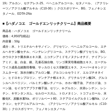
19）アルカン、セテアレス-25、ベヘニルアルコール、セタノール、（アクリレ
ーツ／アクリル酸アルキル（C10-30））クロスポリマー、BG、フェノキシエ
タノール、EDTA-2Na
■【ハダノコエ ゴールドエンリッチクリーム】商品概要
商品名：ハダノコエ ゴールドエンリッチクリーム
価格：4,950円(税込)
内容量：50g
成分：水、トリエチルヘキサノイン、グリセリン、ベヘニルアルコール、エチ
ルヘキサン酸セチル、ペンチレングリコール、ステアリン酸グリセリル、BG、
ホウロクタケ菌糸体エキス液、ニコチンアミドモノヌクレオチド、ナイアシン
アミド、金、白金、銀、孔雀石抽出物、リンゴ果実培養細胞エキス、エーデル
ワイス成長点細胞培養物、サッカロミセス溶解質エキス、スーパーオキシドジ
スムターゼ、加水分解ヒアルロン酸、グルコシルセラミド、エルゴチオネイ
ン、ヒドロキシプロリン、ゲンチアナ根エキス、グリチルリチン酸2K、グルコ
シルヘスペリジン、パルミチン酸レチノール、ホホバ種子油、アボカド油、コ
ーン油、セイヨウアブラナ種子油、セリン、α-グルカン、水添レシチン、レシ
チン、キサンタンガム、セルロースガム、トロメタミン、トコフェロール、水
酸化K、炭酸水素Na、ポリソルベート80、ステアロイルグルタミン酸Na、ジメ
チコン、セテアリルアルコール、（アクリレーツ／アクリル酸アルキル（C10-
30））クロスポリマー、フェノキシエタノール