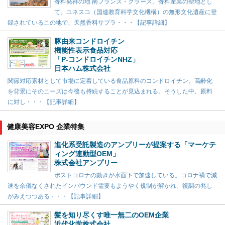
香料発祥の地 南フランス・グラース。香料産業の聖地とし
て、ユネスコ（国連教育科学文化機構）の無形文化遺産に登
録されているこの地で、天然香料サプラ・・・【記事詳細】
豚由来コンドロイチン
機能性表示食品対応
「P-コンドロイチンNHZ」
日本ハム株式会社
関節対応素材として市場に定着している食品原料のコンドロイチン。高齢化
を背景にそのニーズは今後も持続することが見込まれる。そうした中、原料
に対し・・・【記事詳細】
健康美容EXPO 企業特集
進化系受託製造のアンプリーが提案する「マーケテ
ィング連動型OEM」
株式会社アンプリー
ポストコロナの動きが水面下で加速している。コロナ禍で減
速を余儀なくされたインバウンド需要もようやく規制が解かれ、復調の兆し
がみえつつある・・・【記事詳細】
髪を知り尽くす唯一無二のOEM企業
近代化学株式会社