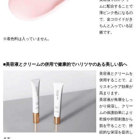
ムに配合することで
薄ピンク色になるの
で、金コロイドがき
ちんと入っている証
拠です。
※着色料は入っていません。
■美容液とクリームの併用で健康的でハリツヤのある美しい肌へ
美容液とクリームを
併用することで、よ
りスキンケア効果が
高まります。
美容液が角層をしっ
かり保湿し、クリー
ムの保護効果により
乾燥や外部刺激から
肌を守ることで、持
続的な保湿を提供し
ます。