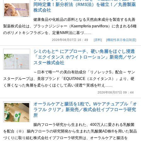
同時定量！新分析法（RMS法）を確立！／丸善製薬
株式会社
健康食品や化粧品の原料となる天然由来成分を製造する丸善
製薬株式会社は、ブラックジンジャー（Kaempferia parviflora）に含まれる6種
のポリメトキシフラボンを、定量NMR法に基づ……
2026年08月07日 16：49
原料
機能性表示食品制度
シミのもと*¹ にアプローチ、硬い角層をほぐし浸透
「エクイタンス ホワイトローション」新発売／サン
スター株式会社
～日本で唯一*² の美白有効成分「リノレックS」配合～ サン
スターグループは、美容ブランド「EQUITANCE（エクイタンス）」より、硬
く厚くなった角層を柔らかくほぐして高い浸透*³ 実感を叶え……
2026年08月07日 09：44
オーラルケアと腸活を1粒で。Wケアチュアブル「オ
ラフル クリア」新発売／株式会社イブフローラ研究
所
腸内フローラ研究から生まれた、400万人に愛される乳酸菌
を配合（※） 腸内フローラの研究開発から生まれた乳酸菌AD株®を用いた製品
づくりに取り組む株式会社イブフローラ研究所は、オーラルケアと腸活を