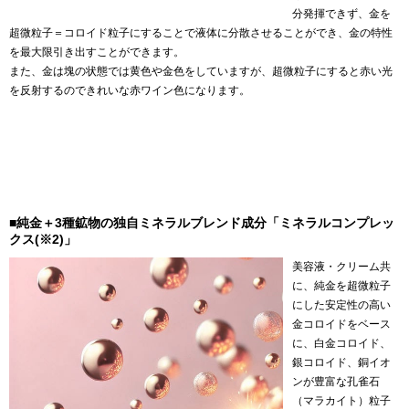
分発揮できず、金を
超微粒子＝コロイド粒子にすることで液体に分散させることができ、金の特性
を最大限引き出すことができます。
また、金は塊の状態では黄色や金色をしていますが、超微粒子にすると赤い光
を反射するのできれいな赤ワイン色になります。
■純金＋3種鉱物の独自ミネラルブレンド成分「ミネラルコンプレッ
クス(※2)」
美容液・クリーム共
に、純金を超微粒子
にした安定性の高い
金コロイドをベース
に、白金コロイド、
銀コロイド、銅イオ
ンが豊富な孔雀石
（マラカイト）粒子