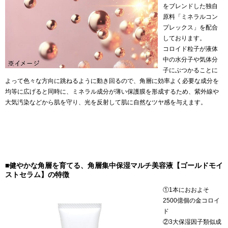
をブレンドした独自
原料「ミネラルコン
プレックス」を配合
しております。
コロイド粒子が液体
中の水分子や気体分
子にぶつかることに
よって色々な方向に跳ねるように動き回るので、角層に効率よく必要な成分を
均等に広げると同時に、ミネラル成分が薄い保護膜を形成するため、紫外線や
大気汚染などから肌を守り、光を反射して肌に自然なツヤ感を与えます。
■健やかな角層を育てる、角層集中保湿マルチ美容液【ゴールドモイ
ストセラム】の特徴
①1本におおよそ
2500億個の金コロイ
ド
②3大保湿因子類似成