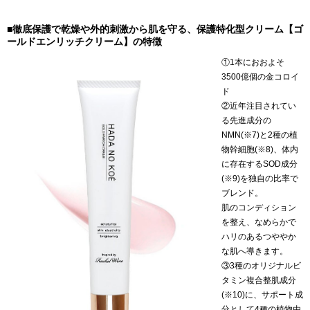
■徹底保護で乾燥や外的刺激から肌を守る、保護特化型クリーム【ゴ
ールドエンリッチクリーム】の特徴
①1本におおよそ
3500億個の金コロイ
ド
②近年注目されてい
る先進成分の
NMN(※7)と2種の植
物幹細胞(※8)、体内
に存在するSOD成分
(※9)を独自の比率で
ブレンド。
肌のコンディション
を整え、なめらかで
ハリのあるつややか
な肌へ導きます。
③3種のオリジナルビ
タミン複合整肌成分
(※10)に、サポート成
分として4種の植物由