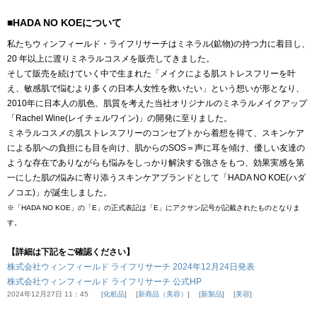
■HADA NO KOEについて
私たちウィンフィールド・ライフリサーチはミネラル(鉱物)の持つ力に着目し、
20 年以上に渡りミネラルコスメを販売してきました。
そして販売を続けていく中で生まれた「メイクによる肌ストレスフリーを叶
え、敏感肌で悩むより多くの日本人女性を救いたい」という想いが形となり、
2010年に日本人の肌色、肌質を考えた当社オリジナルのミネラルメイクアップ
「Rachel Wine(レイチェルワイン)」の開発に至りました。
ミネラルコスメの肌ストレスフリーのコンセプトから着想を得て、スキンケア
による肌への負担にも目を向け、肌からのSOS＝声に耳を傾け、優しい友達の
ような存在でありながらも悩みをしっかり解決する強さをもつ、効果実感を第
一にした肌の悩みに寄り添うスキンケアブランドとして「HADA NO KOE(ハダ
ノコエ)」が誕生しました。
※「HADA NO KOE」の「E」の正式表記は「E」にアクサン記号が記載されたものとなりま
す。
【詳細は下記をご確認ください】
株式会社ウィンフィールド ライフリサーチ 2024年12月24日発表
株式会社ウィンフィールド ライフリサーチ 公式HP
2024年12月27日 11：45
化粧品
新商品（美容）
新製品
美容