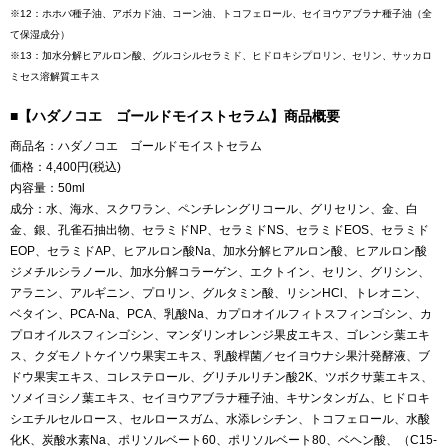
※12：ホホバ種子油、アボカド油、コーン油、トコフェロール、セイヨウアブラナ種子油（全
て保湿成分）
※13：加水分解ヒアルロン酸、グルコシルセラミド、ヒドロキシプロリン、セリン、サッカロ
ミセス溶解質エキス
■【ハダノコエ ゴールドモイストセラム】商品概要
商品名：ハダノコエ ゴールドモイストセラム
価格：4,400円(税込)
内容量：50ml
成分：水、海水、スクワラン、ペンチレングリコール、グリセリン、金、白
金、銀、孔雀石抽出物、セラミドNP、セラミドNS、セラミドEOS、セラミド
EOP、セラミドAP、ヒアルロン酸Na、加水分解ヒアルロン酸、ヒアルロン酸
ジメチルシラノール、加水分解コラーゲン、エクトイン、セリン、グリシン、
アラニン、アルギニン、プロリン、グルタミン酸、リシンHCl、トレオニン、
ベタイン、PCA-Na、PCA、乳酸Na、カプロオイルフィトスフィンゴシン、カ
プロオイルスフィンゴシン、マンダリンオレンジ果皮エキス、ゴレンシ葉エキ
ス、クダモノトケイソウ果実エキス、乳酸桿菌／セイヨウナシ果汁発酵液、ブ
ドウ果実エキス、コレステロール、グリチルリチン酸2K、ツボクサ葉エキス、
ソメイヨシノ葉エキス、セイヨウアブラナ種子油、キサンタンガム、ヒドロキ
シエチルセルロース、セルロースガム、水添レシチン、トコフェロール、水酸
化K、炭酸水素Na、ポリソルベート60、ポリソルベート80、ベヘン酸、（C15-