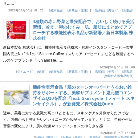
サ……
2026年08月06日 18：21
健康食品
新商品（健康）
新商品（美容）
新製品
4種類の赤い野菜と果実配合で、おいしく続ける美活
習慣。冷え、脚のむくみ、肌、脂肪にまとめてアプ
ローチする機能性表示食品が新登場／新日本製薬 株
式会社
新日本製薬 株式会社は、機能性表示食品粉末・顆粒インスタントコーヒー市場
国内売上No.1※1の「Slimore Coffee（スリモアコーヒー）」などを展開するヘ
ルスケアブランド『Fun and He……
2026年08月06日 18：00
ダイエット
健康
健康食品
新商品（健康）
新商品（美容）
新製品
機能性表示食品制度
機能性表示食品「肌のターンオーバーとうるおい維
持をサポートする」美容サプリメント還元型コエン
ザイムQ10を配合『feat. Skin cycle（フィート スキ
ンサイクル）』が新発売／株式会社Quon
近年、美容に対する意識の高まりとともに、スキンケアを外側からだけでな
く、内側からも整えたいというニーズが広がっています。とくに、年齢や生活
習慣の変化により、肌の乾燥やコンディションのゆらぎを感……
2026年08月05日 17：03
新商品（健康）
新商品（美容）
新製品
機能性表示食品制度