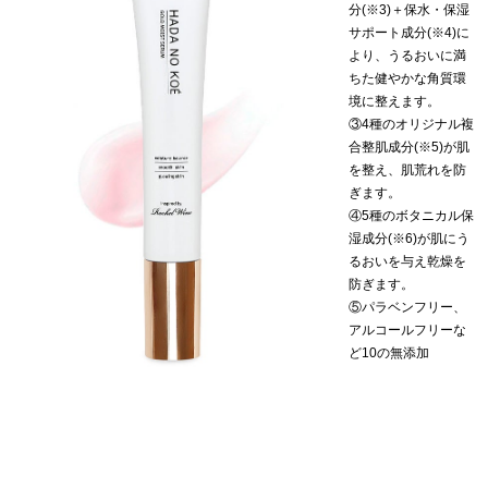
分(※3)＋保水・保湿
サポート成分(※4)に
より、うるおいに満
ちた健やかな角質環
境に整えます。
③4種のオリジナル複
合整肌成分(※5)が肌
を整え、肌荒れを防
ぎます。
④5種のボタニカル保
湿成分(※6)が肌にう
るおいを与え乾燥を
防ぎます。
⑤パラベンフリー、
アルコールフリーな
ど10の無添加