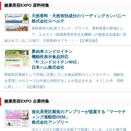
健康美容EXPO 原料特集
天然香料・天然有効成分のリーディングカンパニー
株式会社ロベルテ
香料発祥の地 南フランス・グラース。香料産業の聖地とし
て、ユネスコ（国連教育科学文化機構）の無形文化遺産に登
録されているこの地で、天然香料サプラ・・・【記事詳細】
豚由来コンドロイチン
機能性表示食品対応
「P-コンドロイチンNHZ」
日本ハム株式会社
関節対応素材として市場に定着している食品原料のコンドロイチン。高齢化
を背景にそのニーズは今後も持続することが見込まれる。そうした中、原料
に対し・・・【記事詳細】
健康美容EXPO 企業特集
進化系受託製造のアンプリーが提案する「マーケテ
ィング連動型OEM」
株式会社アンプリー
ポストコロナの動きが水面下で加速している。コロナ禍で減