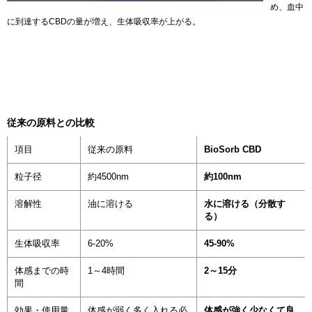
め、血中
に到達するCBDの量が増え、生体吸収率が上がる。
従来の原料との比較
項目
従来の原料
BioSorb CBD
粒子径
約4500nm
約100nm
溶解性
油に溶ける
水に溶ける（分散す
る）
生体吸収率
6-20%
45-90%
体感までの時
1～4時間
2～15分
間
効果・使用量
体感が弱く多く入れる必
体感が強く少なくて良