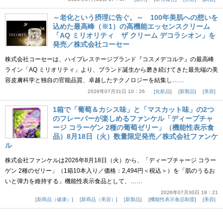
～老化という摂理に告ぐ。～ 100年美肌への想いを
込めた最高峰（※1）の高機能エッセンスクリーム
「AQ ミリオリティ ザ クリーム デコラシオン」を
発売／株式会社コーセー
株式会社コーセーは、ハイプレステージブランド『コスメデコルテ』の最高峰
ライン「AQ ミリオリティ」より、ブランド誕生から磨き続けてきた最先端の美
容皮膚科学と独自の官能品質、卓越したテクノロジーを結集し……
2026年07月31日 10：26
化粧品
新製品
美容
1箱で「葡萄＆カシス味」と「マスカット味」の2つ
のフレーバーが楽しめるファンケル「ディープチャ
ージ コラーゲン 2種の葡萄ゼリー」（機能性表示食
品）8月18日（火）数量限定発売／株式会社ファンケ
ル
株式会社ファンケルは2026年8月18日（火）から、「ディープチャージ コラー
ゲン 2種のゼリー」（1箱10本入り／価格：2,494円＜税込＞）を「肌のうるお
いと弾力を維持する」機能性表示食品として、……
2026年07月30日 19：21
新商品（健康）
新商品（美容）
新製品
機能性表示食品制度
美容