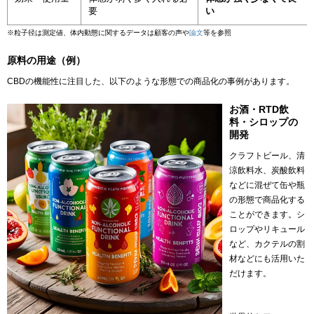
要
い
※粒子径は測定値、体内動態に関するデータは顧客の声や
論文
等を参照
原料の用途（例）
CBDの機能性に注目した、以下のような形態での商品化の事例があります。
お酒・RTD飲
料・シロップの
開発
クラフトビール、清
涼飲料水、炭酸飲料
などに混ぜて缶や瓶
の形態で商品化する
ことができます。シ
ロップやリキュール
など、カクテルの割
材などにも活用いた
だけます。