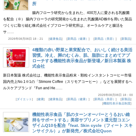
所
腸内フローラ研究から生まれた、400万人に愛される乳酸菌
を配合（※） 腸内フローラの研究開発から生まれた乳酸菌AD株®を用いた製品
づくりに取り組む株式会社イブフローラ研究所は、オーラルケアと腸活を
サ……
2026年08月06日 18：21
健康食品
新商品（健康）
新商品（美容）
新製品
4種類の赤い野菜と果実配合で、おいしく続ける美活
習慣。冷え、脚のむくみ、肌、脂肪にまとめてアプ
ローチする機能性表示食品が新登場／新日本製薬 株
式会社
新日本製薬 株式会社は、機能性表示食品粉末・顆粒インスタントコーヒー市場
国内売上No.1※1の「Slimore Coffee（スリモアコーヒー）」などを展開するヘ
ルスケアブランド『Fun and He……
2026年08月06日 18：00
ダイエット
健康
健康食品
新商品（健康）
新商品（美容）
新製品
機能性表示食品制度
機能性表示食品「肌のターンオーバーとうるおい維
持をサポートする」美容サプリメント還元型コエン
ザイムQ10を配合『feat. Skin cycle（フィート スキ
ンサイクル）』が新発売／株式会社Quon