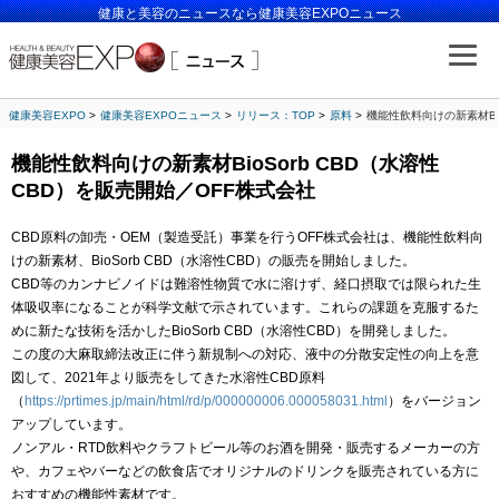
健康と美容のニュースなら健康美容EXPOニュース
健康美容EXPO
健康美容EXPOニュース
リリース：TOP
原料
機能性飲料向けの新素材Bio
機能性飲料向けの新素材BioSorb CBD（水溶性
CBD）を販売開始／OFF株式会社
CBD原料の卸売・OEM（製造受託）事業を行うOFF株式会社は、機能性飲料向
けの新素材、BioSorb CBD（水溶性CBD）の販売を開始しました。
CBD等のカンナビノイドは難溶性物質で水に溶けず、経口摂取では限られた生
体吸収率になることが科学文献で示されています。これらの課題を克服するた
めに新たな技術を活かしたBioSorb CBD（水溶性CBD）を開発しました。
この度の大麻取締法改正に伴う新規制への対応、液中の分散安定性の向上を意
図して、2021年より販売をしてきた水溶性CBD原料
（
https://prtimes.jp/main/html/rd/p/000000006.000058031.html
）をバージョン
アップしています。
ノンアル・RTD飲料やクラフトビール等のお酒を開発・販売するメーカーの方
や、カフェやバーなどの飲食店でオリジナルのドリンクを販売されている方に
おすすめの機能性素材です。