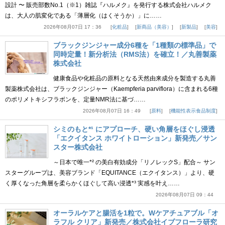
設計 〜 販売部数No.1（※1）雑誌『ハルメク』を発行する株式会社ハルメク
は、大人の肌変化である「薄層化（はくそうか）」に……
2026年08月07日 17：36
化粧品
新商品（美容）
新製品
美容
ブラックジンジャー成分6種を「1種類の標準品」で
同時定量！新分析法（RMS法）を確立！／丸善製薬
株式会社
健康食品や化粧品の原料となる天然由来成分を製造する丸善
製薬株式会社は、ブラックジンジャー（Kaempferia parviflora）に含まれる6種
のポリメトキシフラボンを、定量NMR法に基づ……
2026年08月07日 16：49
原料
機能性表示食品制度
シミのもと*¹ にアプローチ、硬い角層をほぐし浸透
「エクイタンス ホワイトローション」新発売／サン
スター株式会社
～日本で唯一*² の美白有効成分「リノレックS」配合～ サン
スターグループは、美容ブランド「EQUITANCE（エクイタンス）」より、硬
く厚くなった角層を柔らかくほぐして高い浸透*³ 実感を叶え……
2026年08月07日 09：44
オーラルケアと腸活を1粒で。Wケアチュアブル「オ
ラフル クリア」新発売／株式会社イブフローラ研究