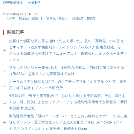
OFF株式会社 公式HP
2025年03月27日 19：42
原料
新商品（健康）
新商品（美容）
新製品
美容
関連記事
お客様の切実な声に耳を傾けてたどり着いた、肌の「薄層化」への答え
こすらず、うるおす朝夜別オールインワン「ハルメク 薬用美肌液」が、
さらなる高機能化を遂げてリニューアル！／株式会社ハルメクホールディ
ングス
ブラックジンジャー成分6種を「1種類の標準品」で同時定量！新分析法
（RMS法）を確立！／丸善製薬株式会社
オーラルケアと腸活を1粒で。Wケアチュアブル「オラフル クリア」新発
売／株式会社イブフローラ研究所
4種類の赤い野菜と果実配合で、おいしく続ける美活習慣。冷え、脚のむ
くみ、肌、脂肪にまとめてアプローチする機能性表示食品が新登場／新日
本製薬 株式会社
機能性表示食品「肌のターンオーバーとうるおい維持をサポートする」美
容サプリメント還元型コエンザイムQ10を配合『feat. Skin cycle（フィー
ト スキンサイクル）』が新発売／株式会社Quon