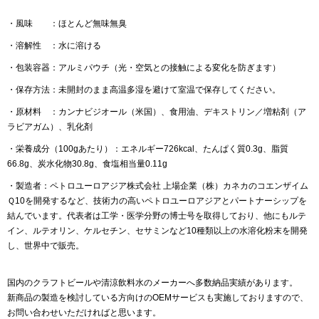
・風味 ：ほとんど無味無臭
・溶解性 ：水に溶ける
・包装容器：アルミパウチ（光・空気との接触による変化を防ぎます）
・保存方法：未開封のまま高温多湿を避けて室温で保存してください。
・原材料 ：カンナビジオール（米国）、食用油、デキストリン／増粘剤（ア
ラビアガム）、乳化剤
・栄養成分（100gあたり）：エネルギー726kcal、たんぱく質0.3g、脂質
66.8g、炭水化物30.8g、食塩相当量0.11g
・製造者：ペトロユーロアジア株式会社 上場企業（株）カネカのコエンザイム
Ｑ10を開発するなど、技術力の高いペトロユーロアジアとパートナーシップを
結んでいます。代表者は工学・医学分野の博士号を取得しており、他にもルテ
イン、ルテオリン、ケルセチン、セサミンなど10種類以上の水溶化粉末を開発
し、世界中で販売。
国内のクラフトビールや清涼飲料水のメーカーへ多数納品実績があります。
新商品の製造を検討している方向けのOEMサービスも実施しておりますので、
お問い合わせいただければと思います。