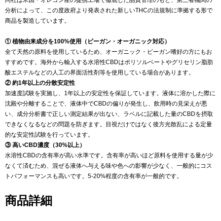
同社は米国・オレゴン産の提携工場で徹底した品質管理のもと、第三者機関の
分析によって、この度政府より発表された新しいTHCの法規制に準拠する形で
商品を製造しています。
① 植物由来成分を100%使用（ビーガン・オーガニック対応）
全て天然の原料を使用しているため、オーガニック・ビーガン嗜好の方にもお
すすめです。海外から輸入する水溶性CBDはポリソルベートやグリセリン脂肪
酸エステルなどの人工の界面活性剤等を使用している場合があります。
② 約1年以上の分散安定性
加速度試験を実施し、1年以上の安定性を保証しています。液体に溶かした際に
沈殿や分離することで、液体中でCBDの偏りが発生し、飲用時の見栄えが悪
い、成分分析書で正しい測定結果が出ない、ラベルに記載した量のCBDを摂取
できなくなるなどの問題を防ぎます。目視だけではなく後方光散乱による定量
的な安定性試験を行っています。
③ 高いCBD濃度（30%以上）
水溶性CBDの含有率が高い水準です。含有率が高いほど原料を使用する量が少
なくて済むため、混ぜる液体へ与える味や色への影響が少なく、一般的にコス
トパフォーマンスも高いです。5-20%程度の含有率が一般的です。
商品詳細