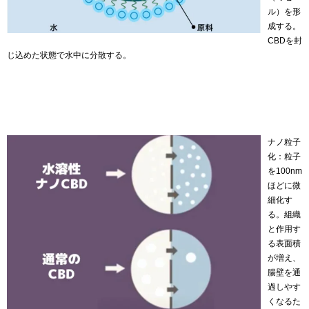
ル）を形
成する。
CBDを封
じ込めた状態で水中に分散する。
ナノ粒子
化：粒子
を100nm
ほどに微
細化す
る。組織
と作用す
る表面積
が増え、
腸壁を通
過しやす
くなるた