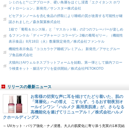
シミのもと*¹ にアプローチ、硬い角層をほぐし浸透「エクイタンス ホワ
イトローション」新発売／サンスター株式会社
ピセアタンノールを含む食品の摂取により睡眠の質が改善する可能性が確
認されました／森永製菓株式会社
1箱で「葡萄＆カシス味」と「マスカット味」の2つのフレーバーが楽しめ
るファンケル「ディープチャージ コラーゲン 2種の葡萄ゼリー」（機能性
表示食品）8月18日（火）数量限定発売／株式会社ファンケル
機能性表示食品『ココカラケア睡眠プレミアム』 新発売／アサヒグルー
プ食品株式会社
犬猫向けAIウェルネスプラットフォームを始動。第一弾として腸内フロー
ラ検査キット・腸活サプリを提供開始／株式会社PETOKOTO
リリースの最新ニュース
お客様の切実な声に耳を傾けてたどり着いた、肌の
「薄層化」への答え こすらず、うるおす朝夜別オ
ールインワン「ハルメク 薬用美肌液」が、さらなる
高機能化を遂げてリニューアル！／株式会社ハルメ
クホールディングス
～ UVカット・バリア強化・ナノ浸透。大人の肌変化に寄り添う充実の1本完結