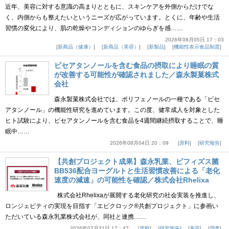
近年、美容に対する意識の高まりとともに、スキンケアを外側からだけでな
く、内側からも整えたいというニーズが広がっています。とくに、年齢や生活
習慣の変化により、肌の乾燥やコンディションのゆらぎを感……
2026年08月05日 17：03
新商品（健康）
新商品（美容）
新製品
機能性表示食品制度
ピセアタンノールを含む食品の摂取により睡眠の質
が改善する可能性が確認されました／森永製菓株式
会社
森永製菓株式会社では、ポリフェノールの一種である「ピセ
アタンノール」の機能性研究を進めています。この度、健常成人を対象とした
ヒト試験により、ピセアタンノールを含む食品を4週間継続摂取することで、睡
眠中……
2026年08月04日 20：09
原料
研究報告
【共創プロジェクト成果】森永乳業、ビフィズス菌
BB536配合ヨーグルトと生活習慣改善による「老化
速度の減速」の可能性を確認／株式会社Rhelixa
株式会社Rhelixaが展開する老化研究の社会実装を推進し、
ロンジェビティの実現を目指す「エピクロック®共創プロジェクト」に参画い
ただいている森永乳業株式会社が、同社と連携……
2026年07月31日 17：47
原料
研究報告
美容
調査