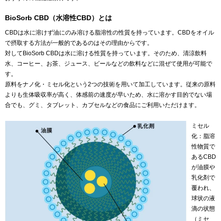
BioSorb CBD（水溶性CBD）とは
CBDは水に溶けず油にのみ溶ける脂溶性の性質を持っています。CBDをオイル
で摂取する方法が一般的であるのはその理由からです。
対してBioSorb CBDは水に溶ける性質を持っています。そのため、清涼飲料
水、コーヒー、お茶、ジュース、ビールなどの飲料などに混ぜて使用が可能で
す。
原料をナノ化・ミセル化という2つの技術を用いて加工しています。従来の原料
よりも生体吸収率が高く、体感前の速度が早いため、水に溶かす目的でない場
合でも、グミ、タブレット、カプセルなどの食品にご利用いただけます。
ミセル
化：脂溶
性物質で
あるCBD
が油膜や
乳化剤で
覆われ、
球状の液
滴の状態
（ミセ