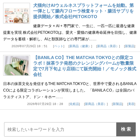
犬猫向けAIウェルネスプラットフォームを始動。第
一弾として腸内フローラ検査キット・腸活サプリを
提供開始／株式会社PETOKOTO
健康データ × AI + 専門家で、一生に、一匹一匹に最適な健康
提案を実現 株式会社PETOKOTOは、愛犬・愛猫の健康寿命延伸を目指し、健康
データを蓄積・解析し、AIと獣医師などの専門家が……
2026年07月29日 18：51
ペット
新商品（健康）
新商品（美容）
新製品
【BANILA CO】THE MATCHA TOKYOとの限定コ
ラボ！抹茶ラテ発想のクレンジングバームが数量限
定で7月下旬より店頭にて販売開始！／モノック株式
会社
日本の抹茶文化を発信するTHE MATCHA TOKYOと、世界中で愛されるBANILA
COによる限定コラボレーションが実現しました。 「BANILA CO」は全国のバ
ラエティストア、ドン・キホー……
2026年07月29日 18：28
化粧品
新商品（美容）
新製品
美容