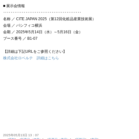
■ 展示会情報
‥‥‥‥‥‥‥‥‥‥‥‥‥‥‥‥‥‥‥‥‥
名称 ／
CITE
JAPAN
2025（
第
12
回
化粧
品
産業
技術
展）
会場 ／ パシフィコ横浜
会期 ／ 2025年5月14日（水）～5月16日（金）
ブース番号 ／ B1-07
【詳細は下記URLをご参照ください】
株式会社ロベルテ 詳細はこちら
2025年05月13日 13：07