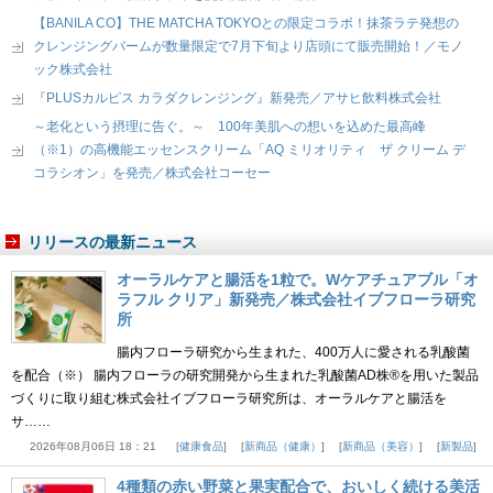
【BANILA CO】THE MATCHA TOKYOとの限定コラボ！抹茶ラテ発想の
クレンジングバームが数量限定で7月下旬より店頭にて販売開始！／モノ
ック株式会社
『PLUSカルピス カラダクレンジング』新発売／アサヒ飲料株式会社
～老化という摂理に告ぐ。～ 100年美肌への想いを込めた最高峰
（※1）の高機能エッセンスクリーム「AQ ミリオリティ ザ クリーム デ
コラシオン」を発売／株式会社コーセー
リリースの最新ニュース
オーラルケアと腸活を1粒で。Wケアチュアブル「オ
ラフル クリア」新発売／株式会社イブフローラ研究
所
腸内フローラ研究から生まれた、400万人に愛される乳酸菌
を配合（※） 腸内フローラの研究開発から生まれた乳酸菌AD株®を用いた製品
づくりに取り組む株式会社イブフローラ研究所は、オーラルケアと腸活を
サ……
2026年08月06日 18：21
健康食品
新商品（健康）
新商品（美容）
新製品
4種類の赤い野菜と果実配合で、おいしく続ける美活