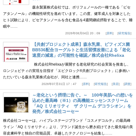
森永製菓株式会社では、ポリフェノールの一種である「ピセ
アタンノール」の機能性研究を進めています。この度、健常成人を対象とした
ヒト試験により、ピセアタンノールを含む食品を4週間継続摂取することで、睡
眠中……
2026年08月04日 20：09
原料
研究報告
【共創プロジェクト成果】森永乳業、ビフィズス菌
BB536配合ヨーグルトと生活習慣改善による「老化
速度の減速」の可能性を確認／株式会社Rhelixa
株式会社Rhelixaが展開する老化研究の社会実装を推進し、
ロンジェビティの実現を目指す「エピクロック®共創プロジェクト」に参画い
ただいている森永乳業株式会社が、同社と連携……
2026年07月31日 17：47
原料
研究報告
美容
調査
～老化という摂理に告ぐ。～ 100年美肌への想いを
込めた最高峰（※1）の高機能エッセンスクリーム
「AQ ミリオリティ ザ クリーム デコラシオン」を
発売／株式会社コーセー
株式会社コーセーは、ハイプレステージブランド『コスメデコルテ』の最高峰
ライン「AQ ミリオリティ」より、ブランド誕生から磨き続けてきた最先端の美
容皮膚科学と独自の官能品質、卓越したテクノロジーを結集し……