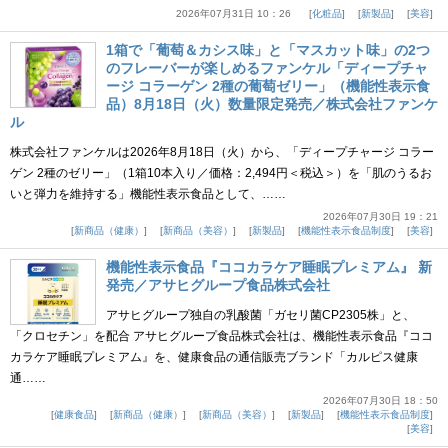
2026年07月31日 10：26
化粧品
新製品
美容
1箱で「葡萄＆カシス味」と「マスカット味」の2つ
のフレーバーが楽しめるファンケル「ディープチャ
ージ コラーゲン 2種の葡萄ゼリー」（機能性表示食
品）8月18日（火）数量限定発売／株式会社ファンケ
ル
株式会社ファンケルは2026年8月18日（火）から、「ディープチャージ コラー
ゲン 2種のゼリー」（1箱10本入り／価格：2,494円＜税込＞）を「肌のうるお
いと弾力を維持する」機能性表示食品として、……
2026年07月30日 19：21
新商品（健康）
新商品（美容）
新製品
機能性表示食品制度
美容
機能性表示食品『ココカラケア睡眠プレミアム』 新
発売／アサヒグループ食品株式会社
アサヒグループ独自の乳酸菌「ガセリ菌CP2305株」と、
「クロセチン」を配合 アサヒグループ食品株式会社は、機能性表示食品『ココ
カラケア睡眠プレミアム』を、健康食品の通信販売ブランド「カルピス健康
通……
2026年07月30日 18：50
健康食品
新商品（健康）
新商品（美容）
新製品
機能性表示食品制度
美容