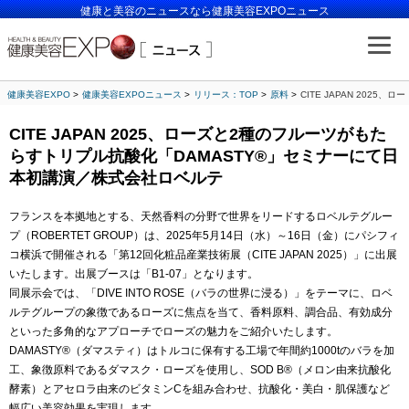
健康と美容のニュースなら健康美容EXPOニュース
健康美容EXPO
健康美容EXPOニュース
リリース：TOP
原料
CITE JAPAN 20
CITE JAPAN 2025、ローズと2種のフルーツがもた
らすトリプル抗酸化「DAMASTY®」セミナーにて日
本初講演／株式会社ロベルテ
フランスを本拠地とする、天然香料の分野で世界をリードするロベルテグルー
プ（ROBERTET GROUP）は、2025年5月14日（水）～16日（金）にパシフィ
コ横浜で開催される「第12回化粧品産業技術展（CITE JAPAN 2025）」に出展
いたします。出展ブースは「B1-07」となります。
同展示会では、「DIVE INTO ROSE（バラの世界に浸る）」をテーマに、ロベ
ルテグループの象徴であるローズに焦点を当て、香料原料、調合品、有効成分
といった多角的なアプローチでローズの魅力をご紹介いたします。
DAMASTY®（ダマスティ）はトルコに保有する工場で年間約1000tのバラを加
工、象徴原料であるダマスク・ローズを使用し、SOD B®（メロン由来抗酸化
酵素）とアセロラ由来のビタミンCを組み合わせ、抗酸化・美白・肌保護など
幅広い美容効果を実現します。