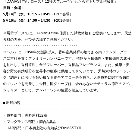
「
DAMASTY®：
ローズ
と
12
種
の
フルーツ
が
もたらす
トリプル
抗酸
化」
日時・
会場：
5
月
14
日（
水）
10:
15～
10:
45
（
F205
会場）
5
月
16
日（
金）
14:
00～
14:
30
（
F201
会場）
※展示ブースでは、DAMASTY®を使用した試飲体験もご提供いたします。天然
素材の力を、ぜひその場でご体感ください。
‥‥‥‥‥‥‥‥‥‥‥‥‥‥‥‥‥‥‥‥‥
ロベルテは、1850年の創業以来、香料産業発祥の地である南フランス・グラー
スに本社を置くファミリーカンパニーです。 植物から揮発性・非揮発性の成分
を抽出し、香料原料、食品フレーバー、香粧品フレグランス、また、健康・美
容分野の有効成分を世界中の顧客に供給してきています。 天然素材のソーシン
グ（調達）における類い稀なる統合アプローチを持ち、天然原料に関する独自
のノウハウを開発し、今日、同グループは、紛れもないナチュラル原料のスペ
シャリストとして、ナンバーワンの位置を確立しています。
■ 出展内容
‥‥‥‥‥‥‥‥‥‥‥‥‥‥‥‥‥‥‥‥‥
・原料部門：香料原料12種
・フレグランス部門：調合品8品
・H&B部門：日本初上陸の有効成分DAMASTY®