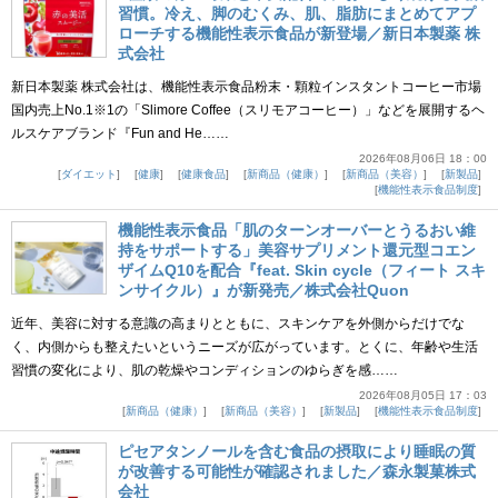
習慣。冷え、脚のむくみ、肌、脂肪にまとめてアプ
ローチする機能性表示食品が新登場／新日本製薬 株
式会社
新日本製薬 株式会社は、機能性表示食品粉末・顆粒インスタントコーヒー市場
国内売上No.1※1の「Slimore Coffee（スリモアコーヒー）」などを展開するヘ
ルスケアブランド『Fun and He……
2026年08月06日 18：00
ダイエット
健康
健康食品
新商品（健康）
新商品（美容）
新製品
機能性表示食品制度
機能性表示食品「肌のターンオーバーとうるおい維
持をサポートする」美容サプリメント還元型コエン
ザイムQ10を配合『feat. Skin cycle（フィート スキ
ンサイクル）』が新発売／株式会社Quon
近年、美容に対する意識の高まりとともに、スキンケアを外側からだけでな
く、内側からも整えたいというニーズが広がっています。とくに、年齢や生活
習慣の変化により、肌の乾燥やコンディションのゆらぎを感……
2026年08月05日 17：03
新商品（健康）
新商品（美容）
新製品
機能性表示食品制度
ピセアタンノールを含む食品の摂取により睡眠の質
が改善する可能性が確認されました／森永製菓株式
会社