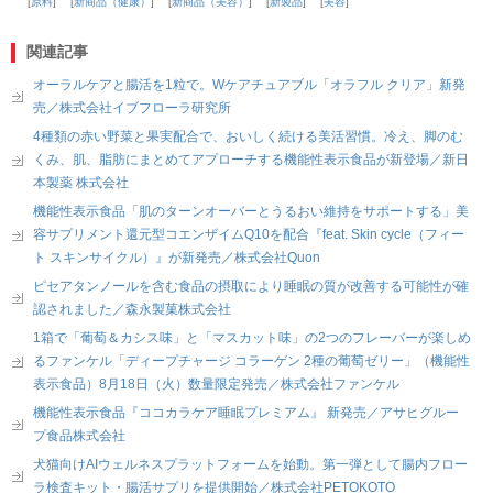
原料
新商品（健康）
新商品（美容）
新製品
美容
関連記事
オーラルケアと腸活を1粒で。Wケアチュアブル「オラフル クリア」新発
売／株式会社イブフローラ研究所
4種類の赤い野菜と果実配合で、おいしく続ける美活習慣。冷え、脚のむ
くみ、肌、脂肪にまとめてアプローチする機能性表示食品が新登場／新日
本製薬 株式会社
機能性表示食品「肌のターンオーバーとうるおい維持をサポートする」美
容サプリメント還元型コエンザイムQ10を配合『feat. Skin cycle（フィー
ト スキンサイクル）』が新発売／株式会社Quon
ピセアタンノールを含む食品の摂取により睡眠の質が改善する可能性が確
認されました／森永製菓株式会社
1箱で「葡萄＆カシス味」と「マスカット味」の2つのフレーバーが楽しめ
るファンケル「ディープチャージ コラーゲン 2種の葡萄ゼリー」（機能性
表示食品）8月18日（火）数量限定発売／株式会社ファンケル
機能性表示食品『ココカラケア睡眠プレミアム』 新発売／アサヒグルー
プ食品株式会社
犬猫向けAIウェルネスプラットフォームを始動。第一弾として腸内フロー
ラ検査キット・腸活サプリを提供開始／株式会社PETOKOTO