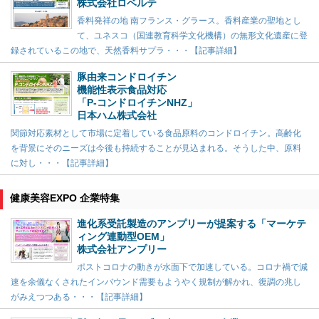
株式会社ロベルテ
香料発祥の地 南フランス・グラース。香料産業の聖地とし
て、ユネスコ（国連教育科学文化機構）の無形文化遺産に登
録されているこの地で、天然香料サプラ・・・【記事詳細】
豚由来コンドロイチン
機能性表示食品対応
「P-コンドロイチンNHZ」
日本ハム株式会社
関節対応素材として市場に定着している食品原料のコンドロイチン。高齢化
を背景にそのニーズは今後も持続することが見込まれる。そうした中、原料
に対し・・・【記事詳細】
健康美容EXPO 企業特集
進化系受託製造のアンプリーが提案する「マーケテ
ィング連動型OEM」
株式会社アンプリー
ポストコロナの動きが水面下で加速している。コロナ禍で減
速を余儀なくされたインバウンド需要もようやく規制が解かれ、復調の兆し
がみえつつある・・・【記事詳細】