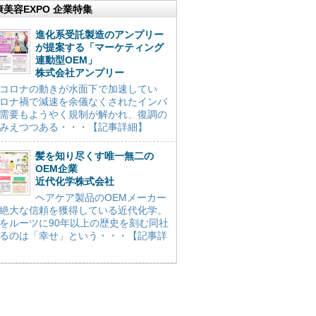
康美容EXPO 企業特集
進化系受託製造のアンプリー
が提案する「マーケティング
連動型OEM」
株式会社アンプリー
コロナの動きが水面下で加速してい
ロナ禍で減速を余儀なくされたインバ
需要もようやく規制が解かれ、復調の
みえつつある・・・【記事詳細】
髪を知り尽くす唯一無二の
OEM企業
近代化学株式会社
ヘアケア製品のOEMメーカー
絶大な信頼を獲得している近代化学。
をルーツに90年以上の歴史を刻む同社
るのは「幸せ」という・・・【記事詳