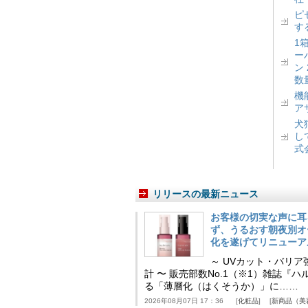
ピ
す
1
ー
ン
数
機
ア
犬
し
式
リリースの最新ニュース
お客様の切実な声に耳
ず、うるおす朝夜別オ
化を遂げてリニューア
～ UVカット・バリ
計 〜 販売部数No.1（※1）雑誌
る「薄層化（はくそうか）」に……
2026年08月07日 17：36
化粧品
新商品（美