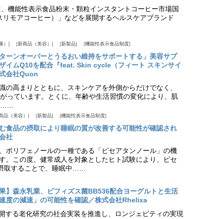
は、機能性表示食品粉末・顆粒インスタントコーヒー市場国
offee（スリモアコーヒー）」などを展開するヘルスケアブランド
康）
新商品（美容）
新製品
機能性表示食品制度
ターンオーバーとうるおい維持をサポートする」美容サプ
Q10を配合『feat. Skin cycle（フィート スキンサイ
式会社Quon
識の高まりとともに、スキンケアを外側からだけでなく、
がっています。とくに、年齢や生活習慣の変化により、肌
……
商品（美容）
新製品
機能性表示食品制度
む食品の摂取により睡眠の質が改善する可能性が確認され
会社
、ポリフェノールの一種である「ピセアタンノール」の機
す。この度、健常成人を対象としたヒト試験により、ピセ
摂取することで、睡眠中……
果】森永乳業、ビフィズス菌BB536配合ヨーグルトと生活
度の減速」の可能性を確認／株式会社Rhelixa
aが展開する老化研究の社会実装を推進し、ロンジェビティの実現