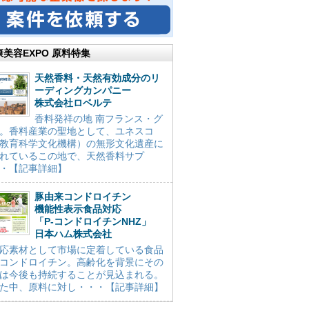
康美容EXPO 原料特集
天然香料・天然有効成分のリ
ーディングカンパニー
株式会社ロベルテ
香料発祥の地 南フランス・グ
。香料産業の聖地として、ユネスコ
教育科学文化機構）の無形文化遺産に
れているこの地で、天然香料サプ
・【記事詳細】
豚由来コンドロイチン
機能性表示食品対応
「P-コンドロイチンNHZ」
日本ハム株式会社
応素材として市場に定着している食品
コンドロイチン。高齢化を背景にその
は今後も持続することが見込まれる。
た中、原料に対し・・・【記事詳細】