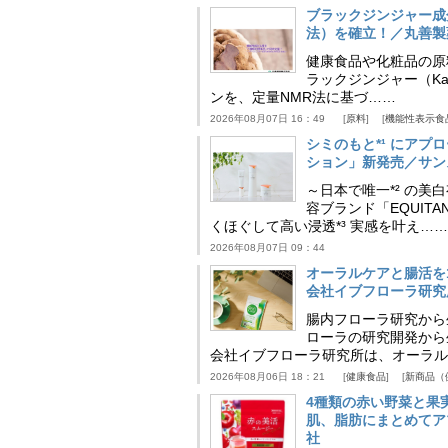
ブラックジンジャー成
法）を確立！／丸善製
健康食品や化粧品の原
ラックジンジャー（Kaem
ンを、定量NMR法に基づ……
2026年08月07日 16：49
原料
機能性表示食
シミのもと*¹ にア
ション」新発売／サン
～日本で唯一*² の
容ブランド「EQUIT
くほぐして高い浸透*³ 実感を叶え……
2026年08月07日 09：44
オーラルケアと腸活を
会社イブフローラ研究
腸内フローラ研究から
ローラの研究開発から
会社イブフローラ研究所は、オーラル
2026年08月06日 18：21
健康食品
新商品（
4種類の赤い野菜と果
肌、脂肪にまとめてア
社