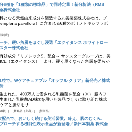
分6種を「1種類の標準品」で同時定量！新分析法（RMS
薬株式会社
料となる天然由来成分を製造する丸善製薬株式会社は、ブ
pferia parviflora）に含まれる6種のポリメトキシフラボ
品制度
プローチ、硬い角層をほぐし浸透「エクイタンス ホワイトロー
スター株式会社
美白有効成分「リノレックS」配合～ サンスターグループは、美
ANCE（エクイタンス）」より、硬く厚くなった角層を柔らか
1粒で。Wケアチュアブル「オラフル クリア」新発売／株式
所
生まれた、400万人に愛される乳酸菌を配合（※） 腸内フ
生まれた乳酸菌AD株®を用いた製品づくりに取り組む株式
ケアと腸活をサ……
健康）
新商品（美容）
新製品
実配合で、おいしく続ける美活習慣。冷え、脚のむくみ、
プローチする機能性表示食品が新登場／新日本製薬 株式会