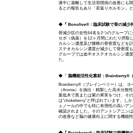
液中に遊離して生活習慣病の改善にも
るとの報告もあり「若返りホルモン」
◆
『 Bonolive®：臨床試験で骨の減
骨減少症の女性64名を2つのグループに分
セボ（偽薬）を12ヶ月間にわたり摂取
カルシン濃度及び腰椎の骨密度などを計
ステオカルシン濃度が減少して骨密度も有
グループでは血中オステオカルシン濃
た。
◆『
脳機能活性化素材：Brainberr
Brainberry®（ブレインベリー）
（Aronia）を抽出・精製した高水分
葉低木で黒または紫の果実をつけ、その
は”chokeberry”と呼ばれていま
ェノールの中でも特に有用性の高いア
確認されました。そのアントシアニン
の改善など脳の健康向上に関する機能
◆『 Brainberry®：臨床試験で脳機