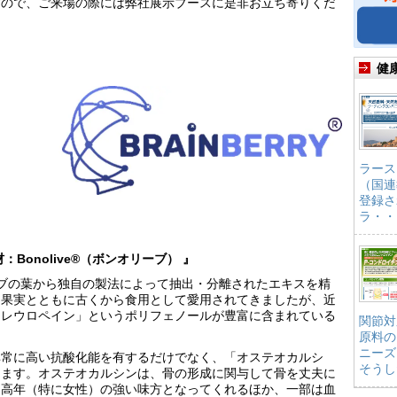
すので、ご来場の際には弊社展示ブースに是非お立ち寄りくだ
健
ラース
（国連
登録さ
ラ・・
Bonolive®（ボンオリーブ） 』
オリーブの葉から独自の製法によって抽出・分離されたエキスを精
は果実とともに古くから食用として愛用されてきましたが、近
オレウロペイン」というポリフェノールが豊富に含まれている
関節対
原料の
ニーズ
非常に高い抗酸化能を有するだけでなく、「オステオカルシ
そうし
します。オステオカルシンは、骨の形成に関与して骨を丈夫に
中高年（特に女性）の強い味方となってくれるほか、一部は血