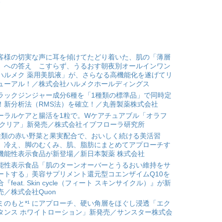
客様の切実な声に耳を傾けてたどり着いた、肌の「薄層
」への答え こすらず、うるおす朝夜別オールインワン
ハルメク 薬用美肌液」が、さらなる高機能化を遂げてリ
ューアル！／株式会社ハルメクホールディングス
ラックジンジャー成分6種を「1種類の標準品」で同時定
！新分析法（RMS法）を確立！／丸善製薬株式会社
ーラルケアと腸活を1粒で。Wケアチュアブル「オラフ
 クリア」新発売／株式会社イブフローラ研究所
種類の赤い野菜と果実配合で、おいしく続ける美活習
。冷え、脚のむくみ、肌、脂肪にまとめてアプローチす
機能性表示食品が新登場／新日本製薬 株式会社
能性表示食品「肌のターンオーバーとうるおい維持をサ
ートする」美容サプリメント還元型コエンザイムQ10を
合『feat. Skin cycle（フィート スキンサイクル）』が新
売／株式会社Quon
ミのもと*¹ にアプローチ、硬い角層をほぐし浸透「エク
タンス ホワイトローション」新発売／サンスター株式会