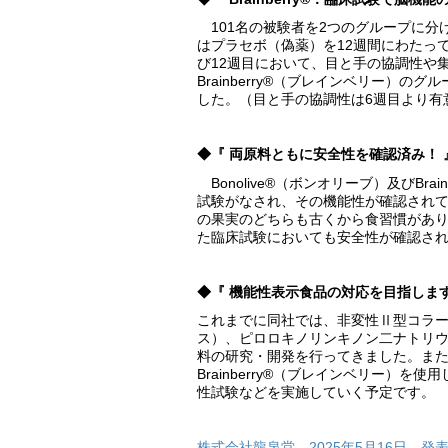
101名の被験者を2つのグループに分け
はプラセボ（偽薬）を12週間にわたっ
び12週目において、目と手の協調性や
Brainberry®（ブレインベリー）
した。（目と手の協調性は6週目より有
◆『 両原料ともに安全性を確認済み！ 
Bonolive®（ボンオリーブ）及びB
試験がなされ、その機能性が確認され
の果実のどちらも古くから食習慣があ
た臨床試験においても安全性が確認さ
◆『 機能性表示食品の対応を目指します
これまでに同社では、非変性Ⅱ型コラー
ス）、ピロロキノリンキノン二ナトリウ
料の研究・開発を行ってきました。また今
Brainberry®（ブレインベリー）
性試験などを実施していく予定です。
株式会社龍泉堂 2025年5月16日 発