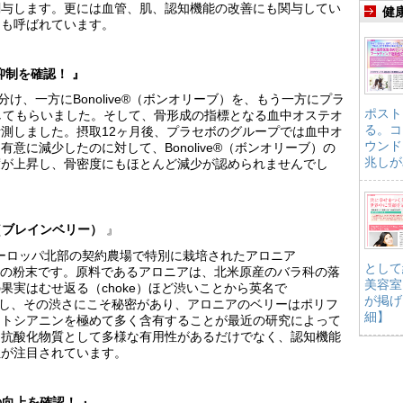
関与します。更には血管、肌、認知機能の改善にも関与してい
健
とも呼ばれています。
少抑制を確認！ 』
け、一方にBonolive®（ボンオリーブ）を、もう一方にプラ
ポスト
してもらいました。そして、骨形成の指標となる血中オステオ
る。コ
測しました。摂取12ヶ月後、プラセボのグループでは血中オ
ウンド
意に減少したのに対して、Bonolive®（ボンオリーブ）の
兆しが
度が上昇し、骨密度にもほとんど減少が認められませんでし
y®（ブレインベリー）
』
は、ヨーロッパ北部の契約農場で特別に栽培されたアロニア
として
散性の粉末です。原料であるアロニアは、北米原産のバラ科の落
美容室
果実はむせ返る（choke）ほど渋いことから英名で
が掲げ
す。しかし、その渋さにこそ秘密があり、アロニアのベリーはポリフ
細】
ントシアニンを極めて多く含有することが最近の研究によって
は抗酸化物質として多様な有用性があるだけでなく、認知機能
性が注目されています。
能の向上を確認！ 』