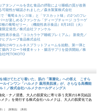
セアタンノールを含む食品の摂取により睡眠の質が改善
る可能性が確認されました／森永製菓株式会社
箱で「葡萄＆カシス味」と「マスカット味」の2つのフレ
バーが楽しめるファンケル「ディープチャージ コラーゲ
 2種の葡萄ゼリー」（機能性表示食品）8月18日（火）
量限定発売／株式会社ファンケル
能性表示食品『ココカラケア睡眠プレミアム』 新発売／
サヒグループ食品株式会社
猫向けAIウェルネスプラットフォームを始動。第一弾と
て腸内フローラ検査キット・腸活サプリを提供開始／株
会社PETOKOTO
を傾けてたどり着いた、肌の「薄層化」への答え こすら
ールインワン「ハルメク 薬用美肌液」が、さらなる高機能
ル！／株式会社ハルメクホールディングス
ア強化・ナノ浸透。大人の肌変化に寄り添う充実の1本完結設
『ハルメク』を発行する株式会社ハルメクは、大人の肌変化であ
容）
新製品
美容