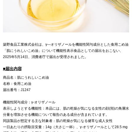
築野食品工業株式会社は、γ―オリザノールを機能性関与成分とした食用こめ油
「肌にうれしいこめ油」について機能性表示食品としての届出をおこない、
2025年5月14日、消費者庁で届出が受理されました。
■届出内容
商品名：肌にうれしいこめ油
名称：食用こめ油
届出番号：J1247
機能性関与成分：γ-オリザノール
表示しようとする機能性：本品には、肌の乾燥が気になる女性の顔(頬)の角層水
分量を増加させる機能について報告のある成分が含まれています。
同該製品が想定する主な対象者：肌の乾燥が気になる健常な成人女性
一日あたりの摂取目安量：14g（大さじ一杯）、γ-オリザノールとして28.5 mg