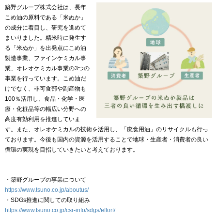
築野グループ株式会社は、長年
こめ油の原料である「米ぬか」
の成分に着目し、研究を進めて
まいりました。精米時に発生す
る「米ぬか」を出発点にこめ油
製造事業、ファインケミカル事
業、オレオケミカル事業の3つの
事業を行っています。こめ油だ
けでなく、非可食部や副産物も
100％活用し、食品・化学・医
療・化粧品等の幅広い分野への
高度有効利用を推進していま
す。また、オレオケミカルの技術を活用し、「廃食用油」のリサイクルも行っ
ております。今後も国内の資源を活用することで地球・生産者・消費者の良い
循環の実現を目指していきたいと考えております。
・築野グループの事業について
https://www.tsuno.co.jp/aboutus/
・SDGs推進に関しての取り組み
https://www.tsuno.co.jp/csr-info/sdgs/effort/