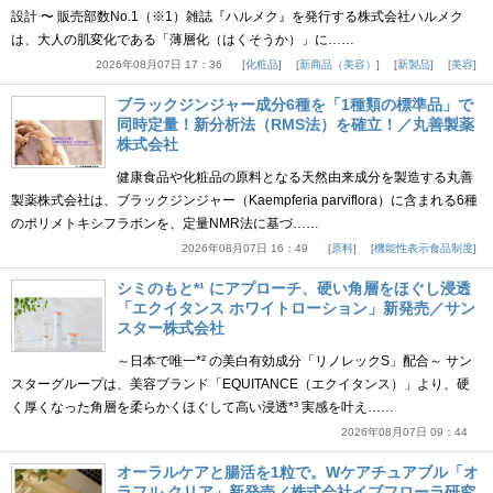
設計 〜 販売部数No.1（※1）雑誌『ハルメク』を発行する株式会社ハルメク
は、大人の肌変化である「薄層化（はくそうか）」に……
2026年08月07日 17：36
化粧品
新商品（美容）
新製品
美容
ブラックジンジャー成分6種を「1種類の標準品」で
同時定量！新分析法（RMS法）を確立！／丸善製薬
株式会社
健康食品や化粧品の原料となる天然由来成分を製造する丸善
製薬株式会社は、ブラックジンジャー（Kaempferia parviflora）に含まれる6種
のポリメトキシフラボンを、定量NMR法に基づ……
2026年08月07日 16：49
原料
機能性表示食品制度
シミのもと*¹ にアプローチ、硬い角層をほぐし浸透
「エクイタンス ホワイトローション」新発売／サン
スター株式会社
～日本で唯一*² の美白有効成分「リノレックS」配合～ サン
スターグループは、美容ブランド「EQUITANCE（エクイタンス）」より、硬
く厚くなった角層を柔らかくほぐして高い浸透*³ 実感を叶え……
2026年08月07日 09：44
オーラルケアと腸活を1粒で。Wケアチュアブル「オ
ラフル クリア」新発売／株式会社イブフローラ研究