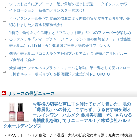
シミのもと*¹ にアプローチ、硬い角層をほぐし浸透「エクイタンス ホワ
イトローション」新発売／サンスター株式会社
ピセアタンノールを含む食品の摂取により睡眠の質が改善する可能性が確
認されました／森永製菓株式会社
1箱で「葡萄＆カシス味」と「マスカット味」の2つのフレーバーが楽しめ
るファンケル「ディープチャージ コラーゲン 2種の葡萄ゼリー」（機能性
表示食品）8月18日（火）数量限定発売／株式会社ファンケル
機能性表示食品『ココカラケア睡眠プレミアム』 新発売／アサヒグルー
プ食品株式会社
犬猫向けAIウェルネスプラットフォームを始動。第一弾として腸内フロー
ラ検査キット・腸活サプリを提供開始／株式会社PETOKOTO
リリースの最新ニュース
お客様の切実な声に耳を傾けてたどり着いた、肌の
「薄層化」への答え こすらず、うるおす朝夜別オ
ールインワン「ハルメク 薬用美肌液」が、さらなる
高機能化を遂げてリニューアル！／株式会社ハルメ
クホールディングス
～ UVカット・バリア強化・ナノ浸透。大人の肌変化に寄り添う充実の1本完結