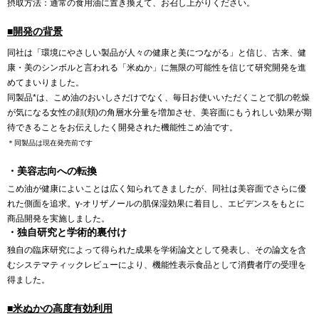
摂取方法：通常の食用油に置き換えて、お召し上がりください。
■開発の背景
同社は「環境にやさしい製品が人々の健康と美につながる」と信じ、古来、健
康・美のシンボルと言われる「米ぬか」に無限の可能性を信じて研究開発を進
めてまいりました。
同製品*は、こめ油のおいしさだけでなく、毎日お使いいただくことで肌の乾燥
が気になる女性の顔(頬)の角層水分量を増加させ、美容面にもうれしい効果が期
待できることをお伝えしたく開発された機能性こめ油です。
＊同製品は現在発売前です
・美容志向への転換
こめ油が健康によいことは広く知られてきましたが、同社は美容面でさらに優
れた側面を追求。γ-オリザノールの肌保湿効果に着目し、エビデンスをもとに
商品開発を実施しました。
・独自研究と学術的裏付け
独自の臨床研究によって得られた成果を学術論文として発表し、その論文を含
むシステマティックレビューにより、機能性表示食品として消費者庁の受理を
得ました。
■米ぬかの高度有効利用