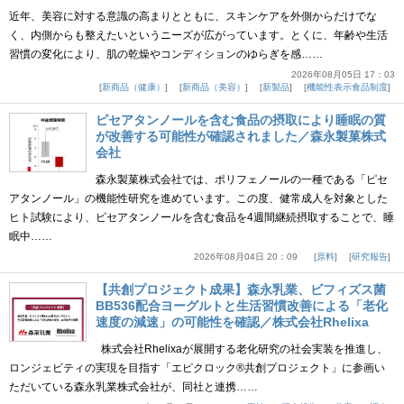
近年、美容に対する意識の高まりとともに、スキンケアを外側からだけでな
く、内側からも整えたいというニーズが広がっています。とくに、年齢や生活
習慣の変化により、肌の乾燥やコンディションのゆらぎを感……
2026年08月05日 17：03
新商品（健康）
新商品（美容）
新製品
機能性表示食品制度
ピセアタンノールを含む食品の摂取により睡眠の質
が改善する可能性が確認されました／森永製菓株式
会社
森永製菓株式会社では、ポリフェノールの一種である「ピセ
アタンノール」の機能性研究を進めています。この度、健常成人を対象とした
ヒト試験により、ピセアタンノールを含む食品を4週間継続摂取することで、睡
眠中……
2026年08月04日 20：09
原料
研究報告
【共創プロジェクト成果】森永乳業、ビフィズス菌
BB536配合ヨーグルトと生活習慣改善による「老化
速度の減速」の可能性を確認／株式会社Rhelixa
株式会社Rhelixaが展開する老化研究の社会実装を推進し、
ロンジェビティの実現を目指す「エピクロック®共創プロジェクト」に参画い
ただいている森永乳業株式会社が、同社と連携……