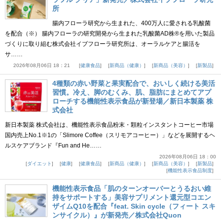
所
腸内フローラ研究から生まれた、400万人に愛される乳酸菌
を配合（※） 腸内フローラの研究開発から生まれた乳酸菌AD株®を用いた製品
づくりに取り組む株式会社イブフローラ研究所は、オーラルケアと腸活を
サ……
2026年08月06日 18：21
健康食品
新商品（健康）
新商品（美容）
新製品
4種類の赤い野菜と果実配合で、おいしく続ける美活
習慣。冷え、脚のむくみ、肌、脂肪にまとめてアプ
ローチする機能性表示食品が新登場／新日本製薬 株
式会社
新日本製薬 株式会社は、機能性表示食品粉末・顆粒インスタントコーヒー市場
国内売上No.1※1の「Slimore Coffee（スリモアコーヒー）」などを展開するヘ
ルスケアブランド『Fun and He……
2026年08月06日 18：00
ダイエット
健康
健康食品
新商品（健康）
新商品（美容）
新製品
機能性表示食品制度
機能性表示食品「肌のターンオーバーとうるおい維
持をサポートする」美容サプリメント還元型コエン
ザイムQ10を配合『feat. Skin cycle（フィート スキ
ンサイクル）』が新発売／株式会社Quon