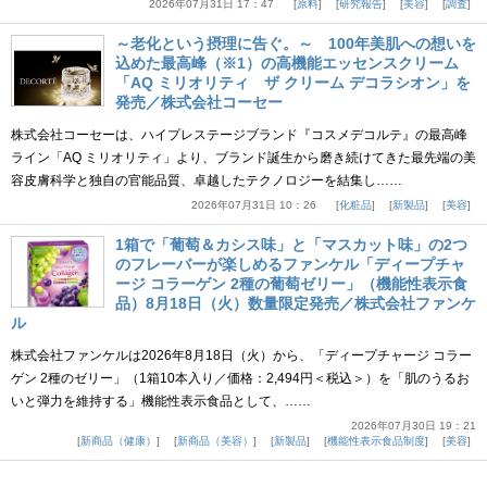
2026年07月31日 17：47
原料
研究報告
美容
調査
～老化という摂理に告ぐ。～ 100年美肌への想いを
込めた最高峰（※1）の高機能エッセンスクリーム
「AQ ミリオリティ ザ クリーム デコラシオン」を
発売／株式会社コーセー
株式会社コーセーは、ハイプレステージブランド『コスメデコルテ』の最高峰
ライン「AQ ミリオリティ」より、ブランド誕生から磨き続けてきた最先端の美
容皮膚科学と独自の官能品質、卓越したテクノロジーを結集し……
2026年07月31日 10：26
化粧品
新製品
美容
1箱で「葡萄＆カシス味」と「マスカット味」の2つ
のフレーバーが楽しめるファンケル「ディープチャ
ージ コラーゲン 2種の葡萄ゼリー」（機能性表示食
品）8月18日（火）数量限定発売／株式会社ファンケ
ル
株式会社ファンケルは2026年8月18日（火）から、「ディープチャージ コラー
ゲン 2種のゼリー」（1箱10本入り／価格：2,494円＜税込＞）を「肌のうるお
いと弾力を維持する」機能性表示食品として、……
2026年07月30日 19：21
新商品（健康）
新商品（美容）
新製品
機能性表示食品制度
美容