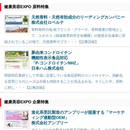
健康美容EXPO 原料特集
天然香料・天然有効成分のリーディングカンパニー
株式会社ロベルテ
香料発祥の地 南フランス・グラース。香料産業の聖地とし
て、ユネスコ（国連教育科学文化機構）の無形文化遺産に登
録されているこの地で、天然香料サプラ・・・【記事詳細】
豚由来コンドロイチン
機能性表示食品対応
「P-コンドロイチンNHZ」
日本ハム株式会社
関節対応素材として市場に定着している食品原料のコンドロイチン。高齢化
を背景にそのニーズは今後も持続することが見込まれる。そうした中、原料
に対し・・・【記事詳細】
健康美容EXPO 企業特集
進化系受託製造のアンプリーが提案する「マーケテ
ィング連動型OEM」
株式会社アンプリー
ポストコロナの動きが水面下で加速している。コロナ禍で減