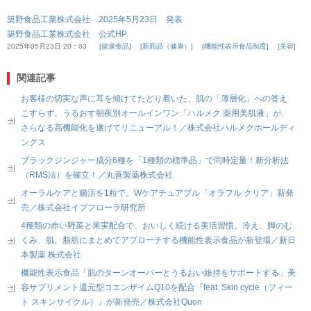
築野食品工業株式会社 2025年5月23日 発表
築野食品工業株式会社 公式HP
2025年05月23日 20：03
健康食品
新商品（健康）
機能性表示食品制度
美容
関連記事
お客様の切実な声に耳を傾けてたどり着いた、肌の「薄層化」への答え
こすらず、うるおす朝夜別オールインワン「ハルメク 薬用美肌液」が、
さらなる高機能化を遂げてリニューアル！／株式会社ハルメクホールディ
ングス
ブラックジンジャー成分6種を「1種類の標準品」で同時定量！新分析法
（RMS法）を確立！／丸善製薬株式会社
オーラルケアと腸活を1粒で。Wケアチュアブル「オラフル クリア」新発
売／株式会社イブフローラ研究所
4種類の赤い野菜と果実配合で、おいしく続ける美活習慣。冷え、脚のむ
くみ、肌、脂肪にまとめてアプローチする機能性表示食品が新登場／新日
本製薬 株式会社
機能性表示食品「肌のターンオーバーとうるおい維持をサポートする」美
容サプリメント還元型コエンザイムQ10を配合『feat. Skin cycle（フィー
ト スキンサイクル）』が新発売／株式会社Quon