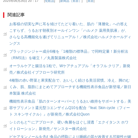
2025年06月26日 20：17
化粧品
新商品（美容）
美容
関連記事
お客様の切実な声に耳を傾けてたどり着いた、肌の「薄層化」への答え
こすらず、うるおす朝夜別オールインワン「ハルメク 薬用美肌液」が、
さらなる高機能化を遂げてリニューアル！／株式会社ハルメクホールディ
ングス
ブラックジンジャー成分6種を「1種類の標準品」で同時定量！新分析法
（RMS法）を確立！／丸善製薬株式会社
オーラルケアと腸活を1粒で。Wケアチュアブル「オラフル クリア」新発
売／株式会社イブフローラ研究所
4種類の赤い野菜と果実配合で、おいしく続ける美活習慣。冷え、脚のむ
くみ、肌、脂肪にまとめてアプローチする機能性表示食品が新登場／新日
本製薬 株式会社
機能性表示食品「肌のターンオーバーとうるおい維持をサポートする」美
容サプリメント還元型コエンザイムQ10を配合『feat. Skin cycle（フィー
ト スキンサイクル）』が新発売／株式会社Quon
シミのもと*¹ にアプローチ、硬い角層をほぐし浸透「エクイタンス ホワ
イトローション」新発売／サンスター株式会社
ピセアタンノールを含む食品の摂取により睡眠の質が改善する可能性が確