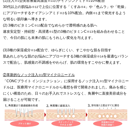
(1)注入
型美容液最高濃度
のナイアシンアミド
10%配合
※1
※11
※2
30代以上の肌悩み
で上位に位置する「くすみ
」や「色ムラ」や「乾燥」
※12
※4
にアプローチするナイアシンアミド
を10%配合。内側
まで発光するよう
※2
※1
な明るい肌印象へ導きます。
(2) 3種のビタミンC
配合でなめらかで透明感のある肌へ
※13
速攻安定型・持続型・高浸透
型の3種のビタミンC
を組み合わせること
※1
※13
で、今日の肌にも未来の肌にもうれしい変化を与えます。
(3)3種の保湿成分
配合で、ゆらぎにくい、すこやかな肌を目指す
※14
肌あれしがちな肌のお悩みにアプローチする3種の保湿成分
を最適なバラン
※14
スで配合し、肌感覚の不調感をやわらげ、肌の環境をすこやかに整えます。
②革新的なノック注入
型マイクロニードル
※1
「CONCブライト インジェクション」に採用するノック注入
型マイクロニー
※1
ドルは、医療用マイクロニードルから着想を得て開発されました。痛みを感じ
にくい構造のため、日々のお手入れでストレスなく、角層中に直接美容成分を
届けることが可能です。