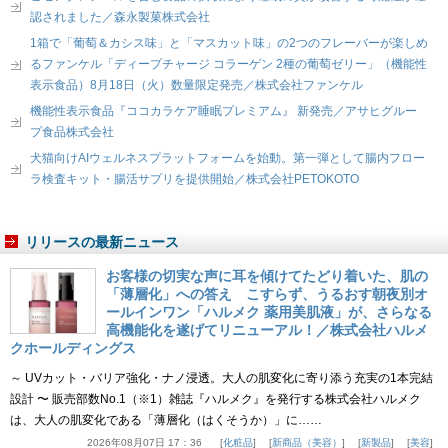
認されました／森永製菓株式会社
1箱で「葡萄＆カシス味」と「マスカット味」の2つのフレーバーが楽しめ
るファンケル「ディープチャージ コラーゲン 2種の葡萄ゼリー」（機能性
表示食品）8月18日（火）数量限定発売／株式会社ファンケル
機能性表示食品『ココカラケア睡眠プレミアム』 新発売／アサヒグルー
プ食品株式会社
犬猫向けAIウェルネスプラットフォームを始動。第一弾として腸内フロー
ラ検査キット・腸活サプリを提供開始／株式会社PETOKOTO
リリースの最新ニュース
お客様の切実な声に耳を傾けてたどり着いた、肌の
「薄層化」への答え こすらず、うるおす朝夜別オ
ールインワン「ハルメク 薬用美肌液」が、さらなる
高機能化を遂げてリニューアル！／株式会社ハルメ
クホールディングス
～ UVカット・バリア強化・ナノ浸透。大人の肌変化に寄り添う充実の1本完結
設計 〜 販売部数No.1（※1）雑誌『ハルメク』を発行する株式会社ハルメク
は、大人の肌変化である「薄層化（はくそうか）」に……
2026年08月07日 17：36
化粧品
新商品（美容）
新製品
美容