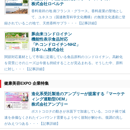
株式会社ロベルテ
香料発祥の地 南フランス・グラース。香料産業の聖地とし
て、ユネスコ（国連教育科学文化機構）の無形文化遺産に登
録されているこの地で、天然香料サプラ・・・【記事詳細】
豚由来コンドロイチン
機能性表示食品対応
「P-コンドロイチンNHZ」
日本ハム株式会社
関節対応素材として市場に定着している食品原料のコンドロイチン。高齢化
を背景にそのニーズは今後も持続することが見込まれる。そうした中、原料
に対し・・・【記事詳細】
健康美容EXPO 企業特集
進化系受託製造のアンプリーが提案する「マーケテ
ィング連動型OEM」
株式会社アンプリー
ポストコロナの動きが水面下で加速している。コロナ禍で減
速を余儀なくされたインバウンド需要もようやく規制が解かれ、復調の兆し
がみえつつある・・・【記事詳細】