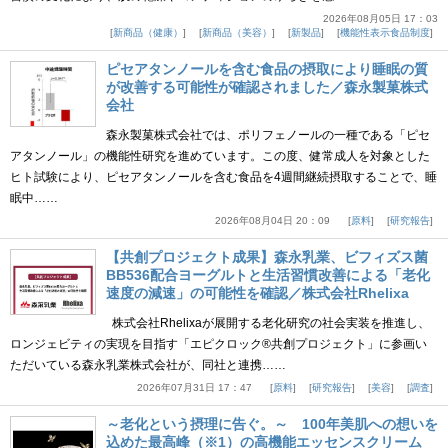
2026年08月05日 17：03
新商品（健康）
新商品（美容）
新製品
機能性表示食品制度
ピセアタンノールを含む食品の摂取により睡眠の質
が改善する可能性が確認されました／森永製菓株式
会社
森永製菓株式会社では、ポリフェノールの一種である「ピセ
アタンノール」の機能性研究を進めています。この度、健常成人を対象とした
ヒト試験により、ピセアタンノールを含む食品を4週間継続摂取することで、睡
眠中……
2026年08月04日 20：09
原料
研究報告
【共創プロジェクト成果】森永乳業、ビフィズス菌
BB536配合ヨーグルトと生活習慣改善による「老化
速度の減速」の可能性を確認／株式会社Rhelixa
株式会社Rhelixaが展開する老化研究の社会実装を推進し、
ロンジェビティの実現を目指す「エピクロック®共創プロジェクト」に参画い
ただいている森永乳業株式会社が、同社と連携……
2026年07月31日 17：47
原料
研究報告
美容
調査
～老化という摂理に告ぐ。～ 100年美肌への想いを
込めた最高峰（※1）の高機能エッセンスクリーム