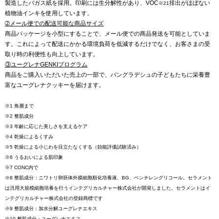
製造したバガス紙を採用。印刷には生分解性があり、VOC
排出がほぼない
※21
植物油インキを使用しています。
➁メール便での配送可能な商品サイズ
商品パッケージを小型にすることで、メール便での商品発送を可能としていま
す。これによって配送にかかる環境負荷を低減するだけでなく、お客さまの受
取り時の利便性も向上しています。
③ユーグレナGENKIプログラム
商品をご購入いただいた売上の一部で、バングラデシュの子どもたちに栄養豊
富なユーグレナクッキーを届けます。
※1 角層まで
※2 整肌成分
※3 年齢に応じた美しさを支えるケア
※4 乾燥によるくすみ
※5 乾燥による小じわを目立たなくする（効能評価試験済み）
※6 うるおいによる肌印象
※7 CONC内で
※8 整肌成分：ニワトリ卵胚体外膜細胞順化培養液、BG、ペンチレングリコール。セラメント
は汎用大規模細胞培養を行うインテグリカルチャー株式会社が開発しました。セラメントはイ
ンテグリカルチャー株式会社の登録商標です
※9 整肌成分：加水分解ユーグレナエキス
※10 整肌成分：ユーグレナエキス