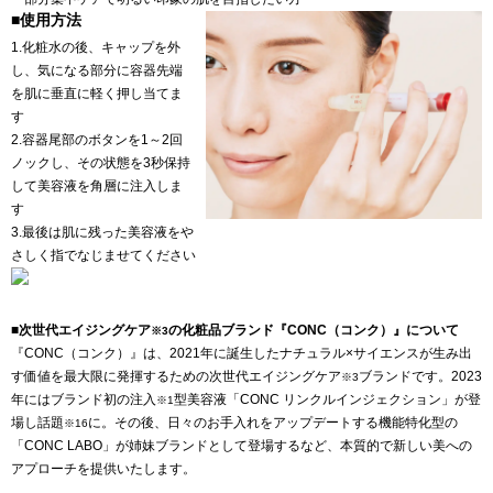
■使用方法
1.化粧水の後、キャップを外
し、気になる部分に容器先端
を肌に垂直に軽く押し当てま
す
2.容器尾部のボタンを1～2回
ノックし、その状態を3秒保持
して美容液を角層に注入しま
す
3.最後は肌に残った美容液をや
さしく指でなじませてください
■次世代エイジングケア
の化粧品ブランド『CONC（コンク）』について
※3
『CONC（コンク）』は、2021年に誕生したナチュラル×サイエンスが生み出
す価値を最大限に発揮するための次世代エイジングケア
ブランドです。2023
※3
年にはブランド初の注入
型美容液「CONC リンクルインジェクション」が登
※1
場し話題
に。その後、日々のお手入れをアップデートする機能特化型の
※16
「CONC LABO」が姉妹ブランドとして登場するなど、本質的で新しい美への
アプローチを提供いたします。