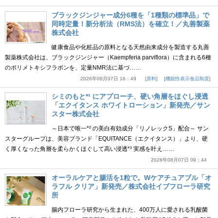
ブラックジンジャー成分6種を「1種類の標準品」で
同時定量！新分析法（RMS法）を確立！／丸善製薬
株式会社
健康食品や化粧品の原料となる天然由来成分を製造する丸善
製薬株式会社は、ブラックジンジャー（Kaempferia parviflora）に含まれる6種
のポリメトキシフラボンを、定量NMR法に基づ……
2026年08月07日 16：49
原料
機能性表示食品制度
シミのもと*¹ にアプローチ、硬い角層をほぐし浸透
「エクイタンス ホワイトローション」新発売／サン
スター株式会社
～日本で唯一*² の美白有効成分「リノレックS」配合～ サン
スターグループは、美容ブランド「EQUITANCE（エクイタンス）」より、硬
く厚くなった角層を柔らかくほぐして高い浸透*³ 実感を叶え……
2026年08月07日 09：44
オーラルケアと腸活を1粒で。Wケアチュアブル「オ
ラフル クリア」新発売／株式会社イブフローラ研究
所
腸内フローラ研究から生まれた、400万人に愛される乳酸菌