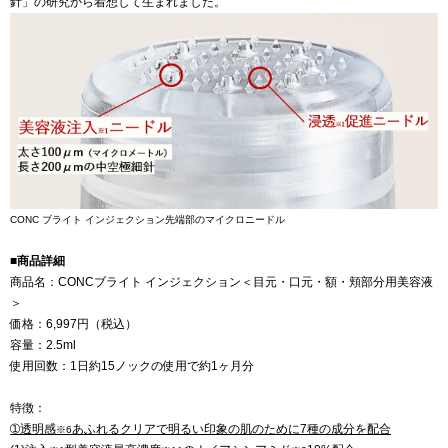
針」の研究から着想して生まれました。
CONC ブライト インジェクション先端部のマイクロニードル
■商品詳細
商品名：CONCブライト インジェクション＜目元・口元・額・頬部分用美容液
＞
価格：6,997円（税込）
容量：2.5ml
使用回数：1日約15ノックの使用で約1ヶ月分
特徴：
➀透明感
あふれるクリアで明るい印象の肌のために7種の成分を配合
※6