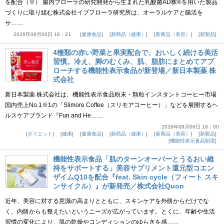
を配合（※） 腸内フローラの研究開発から生まれた乳酸菌AD株®を用いた製品
づくりに取り組む株式会社イブフローラ研究所は、オーラルケアと腸活を
サ……
2026年08月06日 18：21
健康食品
新商品（健康）
新商品（美容）
新製品
4種類の赤い野菜と果実配合で、おいしく続ける美活
習慣。冷え、脚のむくみ、肌、脂肪にまとめてアプ
ローチする機能性表示食品が新登場／新日本製薬 株
式会社
新日本製薬 株式会社は、機能性表示食品粉末・顆粒インスタントコーヒー市場
国内売上No.1※1の「Slimore Coffee（スリモアコーヒー）」などを展開するヘ
ルスケアブランド『Fun and He……
2026年08月06日 18：00
ダイエット
健康
健康食品
新商品（健康）
新商品（美容）
新製品
機能性表示食品制度
機能性表示食品「肌のターンオーバーとうるおい維
持をサポートする」美容サプリメント還元型コエン
ザイムQ10を配合『feat. Skin cycle（フィート スキ
ンサイクル）』が新発売／株式会社Quon
近年、美容に対する意識の高まりとともに、スキンケアを外側からだけでな
く、内側からも整えたいというニーズが広がっています。とくに、年齢や生活
習慣の変化により、肌の乾燥やコンディションのゆらぎを感……