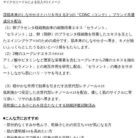
マイクロニードルによる注入※1イメージ
③肌本来のしなやかさとハリを与える3つの『CONC（コンク）』ブランド共通
成分を配合
（1）卵プラセンタ様細胞由来の細胞培養エキス「セラメント」
「セラメント」は、卵（鶏卵）のプラセンタ様細胞を培養したエキスを主とし
たエイジングケア
のための成分です。肌本来のしなやかさへ導き、キメが揃
※3
いふっくらとしたうるおいとハリ感をもたらします。
（2）2種のユーグレナエキス
※9※10
アミノ酸やビタミンなど豊富な栄養素を含むユーグレナから2種のエキスを抽出
し、「セラメント」との相互作用を研究し配合。「セラメント」の働きをサポ
ートしながら肌にハリ・ツヤを与えます。
（3）穏やかな作用で効果を引きだす次世代型レチノール
※15
低刺激かつ安定した次世代型レチノール
を配合。優しく肌のサイクルに寄
※15
り添い、ツヤのある肌へ導きます。
④乾燥による小じわを目立たなくする効能評価試験済み
■こんな方におすすめ
・部分的なくすみや色ムラ、乾燥小じわの目立ち
が気になる方
※5
・肌の透明感
を高めたい方
※6
・部分集中ケアで明るい印象の肌を目指したい方