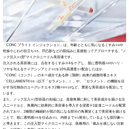
「CONC ブライト インジェクション」は、年齢とともに気になるくすみ
や
※4
乾燥小じわの目立ち
、凹凸影などの肌悩みに直接狙ってアプローチする、“ノ
※5
ック注入
型”マイクロニードル美容液です。
※1
注入される美容液には、点在するくすみ※4をケアし、肌に透明感
やハリ・
※6
ツヤを与えるナイアシンアミド
を10%高濃度
配合したほか、
※2
※7
『CONC（コンク）』のキー成分である卵（鶏卵）由来の細胞培養エキス
「CELLAMENT®
（以下「セラメント」）」や、「セラメント」の機能を活
※8
かす当社独自のユーグレナエキス2種
など、豊富な美容成分を配合して
※9※10
います。
また、ノック注入
型容器の先端には、直接角層に刺して美容成分を届ける注
※1
入ニードルと、角層内に効果的に美容液を導入する浸透※1促進ニードルが配置
されており、2種類の極細針が肌の気になる部分の角層深くまで美容液を届ける
ことで、肌に透明感
を仕込み
、内側まで
発光しているような肌印象へ
※6
※1
※1
と導きます。この注入型マイクロニードルは、医療用の「痛みを感じない注射