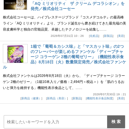
「AQ ミリオリティ ザ クリーム デコラシオン」を
発売／株式会社コーセー
株式会社コーセーは、ハイプレステージブランド『コスメデコルテ』の最高峰
ライン「AQ ミリオリティ」より、ブランド誕生から磨き続けてきた最先端の美
容皮膚科学と独自の官能品質、卓越したテクノロジーを結集し……
2026年07月31日 10：26
化粧品
新製品
美容
1箱で「葡萄＆カシス味」と「マスカット味」の2つ
のフレーバーが楽しめるファンケル「ディープチャ
ージ コラーゲン 2種の葡萄ゼリー」（機能性表示食
品）8月18日（火）数量限定発売／株式会社ファンケ
ル
株式会社ファンケルは2026年8月18日（火）から、「ディープチャージ コラー
ゲン 2種のゼリー」（1箱10本入り／価格：2,494円＜税込＞）を「肌のうるお
いと弾力を維持する」機能性表示食品として、……
2026年07月30日 19：21
新商品（健康）
新商品（美容）
新製品
機能性表示食品制度
美容