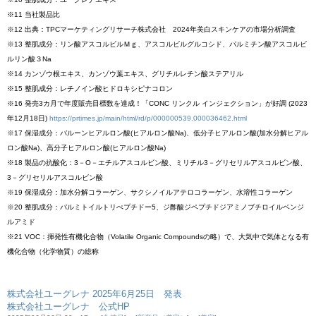
※11 当社製品比
※12 出典：TPCマーケティングリサーチ株式会社 2024年美白スキンケアの市場分析調査
※13 整肌成分：リン酸アスコルビルＭｇ、アスコルビルグルコシド、パルミチン酸アスコルビ
ルリン酸３Na
※14 カンゾウ根エキス、カンゾウ葉エキス、グリチルレチン酸ステアリル
※15 整肌成分：レチノイン酸ヒドロキシピナコロン
※16 発売3カ月で年度販売目標数を達成！「CONC リンクル インジェクション」が好調 (2023
年12月18日)
https://prtimes.jp/main/html/rd/p/000000539.000036462.html
※17 保湿成分：バルーンヒアルロン酸(ヒアルロン酸Na)、低分子ヒアルロン酸(加水分解ヒアル
ロン酸Na)、高分子ヒアルロン酸(ヒアルロン酸Na)
※18 製品の抗酸化：3－O－エチルアスコルビン酸、ミリチル3－グリセリルアスコルビン酸、
3－グリセリルアスコルビン酸
※19 保湿成分：加水分解コラーゲン、サクシノイルアテロコラーゲン、水溶性コラーゲン
※20 整肌成分：パルミトイルトリぺプチドー5、ジ酢酸ジペプチドジアミノブチロイルベンジ
ルアミド
※21 VOC：揮発性有機化合物（Volatile Organic Compoundsの略）で、大気中で気体となる有
機化合物（化学物質）の総称
株式会社ユーグレナ 2025年6月25日 発表
株式会社ユーグレナ 公式HP