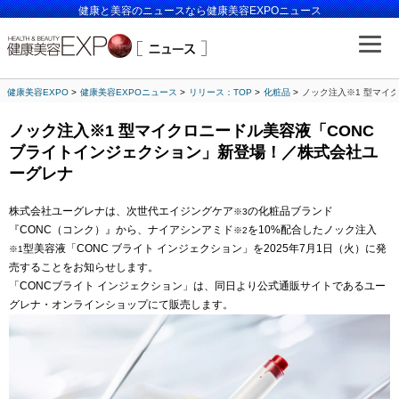
健康と美容のニュースなら健康美容EXPOニュース
健康美容EXPO
健康美容EXPOニュース
リリース：TOP
化粧品
ノック注入※1 型マイ
ノック注入※1 型マイクロニードル美容液「CONC
ブライトインジェクション」新登場！／株式会社ユ
ーグレナ
株式会社ユーグレナは、次世代エイジングケア
の化粧品ブランド
※3
『CONC（コンク）』から、ナイアシンアミド
を10%配合したノック注入
※2
型美容液「CONC ブライト インジェクション」を2025年7月1日（火）に発
※1
売することをお知らせします。
「CONCブライト インジェクション」は、同日より公式通販サイトであるユー
グレナ・オンラインショップにて販売します。