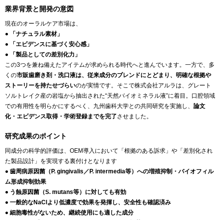
業界背景と開発の意図
現在のオーラルケア市場は、
● 「ナチュラル素材」
● 「エビデンスに基づく安心感」
● 「製品としての差別化力」
この3つを兼ね備えたアイテムが求められる時代へと進んでいます。一方で、多
くの
市販歯磨き剤・洗口液は、従来成分のブレンドにとどまり、明確な根拠や
ストーリーを持たせづらい
のが実情です。そこで株式会社アルラは、グレート
ソルトレイク産の岩塩から抽出された“天然バイオミネラル液”に着目。口腔領域
での有用性を明らかにするべく、九州歯科大学との共同研究を実施し、
論文
化・エビデンス取得・学術登録までを完了
させました。
研究成果のポイント
同成分の科学的評価は、OEM導入において「根拠のある訴求」や「差別化され
た製品設計」を実現する裏付けとなります
● 歯周病原因菌（P. gingivalis／P. intermedia等）への増殖抑制・バイオフィル
ム形成抑制効果
● う蝕原因菌（S. mutans等）に対しても有効
● 一般的なNaClより低濃度で効果を発揮し、安全性も確認済み
● 細胞毒性がないため、継続使用にも適した成分