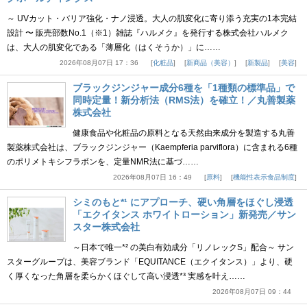
～ UVカット・バリア強化・ナノ浸透。大人の肌変化に寄り添う充実の1本完結
設計 〜 販売部数No.1（※1）雑誌『ハルメク』を発行する株式会社ハルメク
は、大人の肌変化である「薄層化（はくそうか）」に……
2026年08月07日 17：36
化粧品
新商品（美容）
新製品
美容
ブラックジンジャー成分6種を「1種類の標準品」で
同時定量！新分析法（RMS法）を確立！／丸善製薬
株式会社
健康食品や化粧品の原料となる天然由来成分を製造する丸善
製薬株式会社は、ブラックジンジャー（Kaempferia parviflora）に含まれる6種
のポリメトキシフラボンを、定量NMR法に基づ……
2026年08月07日 16：49
原料
機能性表示食品制度
シミのもと*¹ にアプローチ、硬い角層をほぐし浸透
「エクイタンス ホワイトローション」新発売／サン
スター株式会社
～日本で唯一*² の美白有効成分「リノレックS」配合～ サン
スターグループは、美容ブランド「EQUITANCE（エクイタンス）」より、硬
く厚くなった角層を柔らかくほぐして高い浸透*³ 実感を叶え……
2026年08月07日 09：44