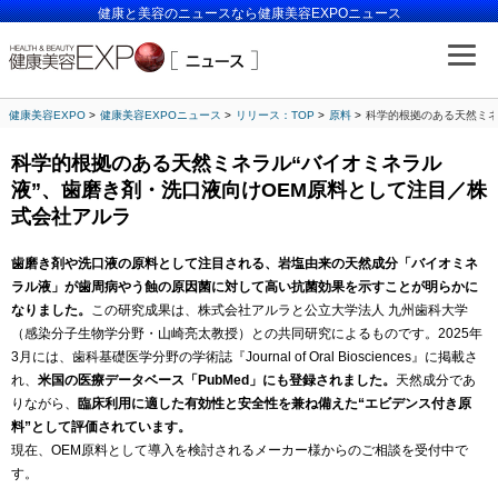
健康と美容のニュースなら健康美容EXPOニュース
健康美容EXPO
健康美容EXPOニュース
リリース：TOP
原料
科学的根拠のある天然ミネ
科学的根拠のある天然ミネラル“バイオミネラル
液”、歯磨き剤・洗口液向けOEM原料として注目／株
式会社アルラ
歯磨き剤や洗口液の原料として注目される、岩塩由来の天然成分「バイオミネ
ラル液」が歯周病やう蝕の原因菌に対して高い抗菌効果を示すことが明らかに
なりました。
この研究成果は、株式会社アルラと公立大学法人 九州歯科大学
（感染分子生物学分野・山崎亮太教授）との共同研究によるものです。2025年
3月には、歯科基礎医学分野の学術誌『Journal of Oral Biosciences』に掲載さ
れ、
米国の医療データベース「PubMed」にも登録されました。
天然成分であ
りながら、
臨床利用に適した有効性と安全性を兼ね備えた“エビデンス付き原
料”として評価されています。
現在、OEM原料として導入を検討されるメーカー様からのご相談を受付中で
す。