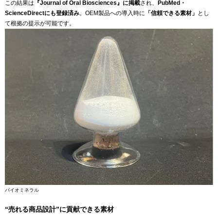
この結果は
『Journal of Oral Biosciences』に掲載
され、
PubMed・
ScienceDirectにも登録済み
。OEM製品への導入時に
「信頼できる素材」
とし
て根拠の提示が可能です。
バイオミネラル
“売れる商品設計”に貢献できる素材