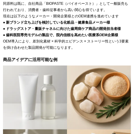
同原料は既に、自社商品「BIOPASTE（バイオペースト）」として一般販売も
行われており、消費者・歯科従事者から高い関心を得ています。
現在は以下のようなメーカー・開発企業様とのOEM連携を進めています
● 新ブランド立ち上げを検討している化粧品・健康食品メーカー様
● ドラッグストア・量販チャネルに向けた歯周病ケア商品の開発担当者様
● 歯科医院専売モデルの製品で、院内信頼を高めたい医療系OEM企業様
OEM導入により、差別化素材 × 科学的エビデンス × ストーリー性という3要素
を掛け合わせた製品開発が可能になります。
商品アイデアに活用可能な例