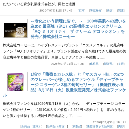
ただいている森永乳業株式会社が、同社と連携……
2026年07月31日 17：47
原料
研究報告
美容
調査
～老化という摂理に告ぐ。～ 100年美肌への想いを
込めた最高峰（※1）の高機能エッセンスクリーム
「AQ ミリオリティ ザ クリーム デコラシオン」を
発売／株式会社コーセー
株式会社コーセーは、ハイプレステージブランド『コスメデコルテ』の最高峰
ライン「AQ ミリオリティ」より、ブランド誕生から磨き続けてきた最先端の美
容皮膚科学と独自の官能品質、卓越したテクノロジーを結集し……
2026年07月31日 10：26
化粧品
新製品
美容
1箱で「葡萄＆カシス味」と「マスカット味」の2つ
のフレーバーが楽しめるファンケル「ディープチャ
ージ コラーゲン 2種の葡萄ゼリー」（機能性表示食
品）8月18日（火）数量限定発売／株式会社ファンケ
ル
株式会社ファンケルは2026年8月18日（火）から、「ディープチャージ コラー
ゲン 2種のゼリー」（1箱10本入り／価格：2,494円＜税込＞）を「肌のうるお
いと弾力を維持する」機能性表示食品として、……
2026年07月30日 19：21
新商品（健康）
新商品（美容）
新製品
機能性表示食品制度
美容