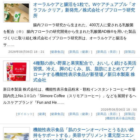
オーラルケアと腸活を1粒で。Wケアチュアブル「オ
ラフル クリア」新発売／株式会社イブフローラ研究
所
腸内フローラ研究から生まれた、400万人に愛される乳酸菌
を配合（※） 腸内フローラの研究開発から生まれた乳酸菌AD株®を用いた製品
づくりに取り組む株式会社イブフローラ研究所は、オーラルケアと腸活を
サ……
2026年08月06日 18：21
健康食品
新商品（健康）
新商品（美容）
新製品
4種類の赤い野菜と果実配合で、おいしく続ける美活
習慣。冷え、脚のむくみ、肌、脂肪にまとめてアプ
ローチする機能性表示食品が新登場／新日本製薬 株
式会社
新日本製薬 株式会社は、機能性表示食品粉末・顆粒インスタントコーヒー市場
国内売上No.1※1の「Slimore Coffee（スリモアコーヒー）」などを展開するヘ
ルスケアブランド『Fun and He……
2026年08月06日 18：00
ダイエット
健康
健康食品
新商品（健康）
新商品（美容）
新製品
機能性表示食品制度
機能性表示食品「肌のターンオーバーとうるおい維
持をサポートする」美容サプリメント還元型コエン