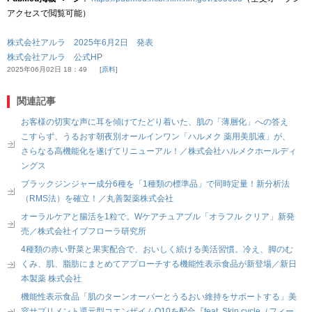
アクセスで閲覧可能）
株式会社アルラ 2025年6月2日 発表
株式会社アルラ 公式HP
2025年06月02日 18：49
原料
関連記事
お客様の切実な声に耳を傾けてたどり着いた、肌の「薄層化」への答え
こすらず、うるおす朝夜別オールインワン「ハルメク 薬用美肌液」が、
さらなる高機能化を遂げてリニューアル！／株式会社ハルメクホールディ
ングス
ブラックジンジャー成分6種を「1種類の標準品」で同時定量！新分析法
（RMS法）を確立！／丸善製薬株式会社
オーラルケアと腸活を1粒で。Wケアチュアブル「オラフル クリア」新発
売／株式会社イブフローラ研究所
4種類の赤い野菜と果実配合で、おいしく続ける美活習慣。冷え、脚のむ
くみ、肌、脂肪にまとめてアプローチする機能性表示食品が新登場／新日
本製薬 株式会社
機能性表示食品「肌のターンオーバーとうるおい維持をサポートする」美
容サプリメント還元型コエンザイムQ10を配合『feat. Skin cycle（フィー