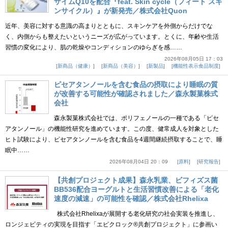
ザイムQ10を配合『feat. Skin cycle（フィート スキ
ンサイクル）』が新発売／株式会社Quon
近年、美容に対する意識の高まりとともに、スキンケアを外側からだけでな
く、内側からも整えたいというニーズが広がっています。とくに、年齢や生活
習慣の変化により、肌の乾燥やコンディションのゆらぎを感……
2026年08月05日 17：03
新商品（健康）
新商品（美容）
新製品
機能性表示食品制度
ピセアタンノールを含む食品の摂取により睡眠の質
が改善する可能性が確認されました／森永製菓株式
会社
森永製菓株式会社では、ポリフェノールの一種である「ピセ
アタンノール」の機能性研究を進めています。この度、健常成人を対象とした
ヒト試験により、ピセアタンノールを含む食品を4週間継続摂取することで、睡
眠中……
2026年08月04日 20：09
原料
研究報告
【共創プロジェクト成果】森永乳業、ビフィズス菌
BB536配合ヨーグルトと生活習慣改善による「老化
速度の減速」の可能性を確認／株式会社Rhelixa
株式会社Rhelixaが展開する老化研究の社会実装を推進し、
ロンジェビティの実現を目指す「エピクロック®共創プロジェクト」に参画い