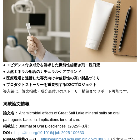
●
エビデンス付き成分を訴求した機能性歯磨き剤・洗口液
●
天然ミネラル配合のナチュラルケアブランド
●
医療現場と連携した専売向けや信頼性の高い製品づくり
●
プロダクトストーリーを重要視するD2Cプロジェクト
導入後は、論文掲載・成分裏付けのストーリー構築までサポート可能です。
掲載論文情報
論文名：
Antimicrobial effects of Great Salt Lake mineral salts on oral
pathogenic bacteria: Implications for oral care
掲載誌：
Journal of Oral Biosciences（2025年3月）
DOI：
https://doi.org/10.1016/j.job.2025.100633
PubMed掲載ページ
：
https://pubmed.ncbi.nlm.nih.gov/100633
（全文オープン