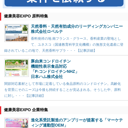
健康美容EXPO 原料特集
天然香料・天然有効成分のリーディングカンパニー
株式会社ロベルテ
香料発祥の地 南フランス・グラース。香料産業の聖地とし
て、ユネスコ（国連教育科学文化機構）の無形文化遺産に登
録されているこの地で、天然香料サプラ・・・【記事詳細】
豚由来コンドロイチン
機能性表示食品対応
「P-コンドロイチンNHZ」
日本ハム株式会社
関節対応素材として市場に定着している食品原料のコンドロイチン。高齢化
を背景にそのニーズは今後も持続することが見込まれる。そうした中、原料
に対し・・・【記事詳細】
健康美容EXPO 企業特集
進化系受託製造のアンプリーが提案する「マーケテ
ィング連動型OEM」