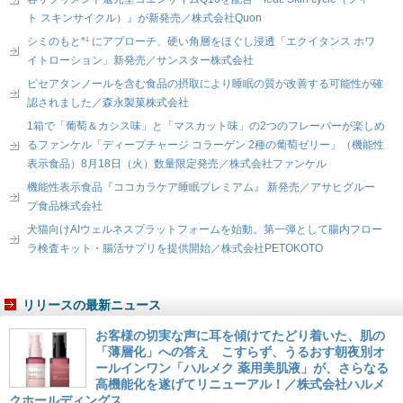
ト スキンサイクル）』が新発売／株式会社Quon
シミのもと*¹ にアプローチ、硬い角層をほぐし浸透「エクイタンス ホワ
イトローション」新発売／サンスター株式会社
ピセアタンノールを含む食品の摂取により睡眠の質が改善する可能性が確
認されました／森永製菓株式会社
1箱で「葡萄＆カシス味」と「マスカット味」の2つのフレーバーが楽しめ
るファンケル「ディープチャージ コラーゲン 2種の葡萄ゼリー」（機能性
表示食品）8月18日（火）数量限定発売／株式会社ファンケル
機能性表示食品『ココカラケア睡眠プレミアム』 新発売／アサヒグルー
プ食品株式会社
犬猫向けAIウェルネスプラットフォームを始動。第一弾として腸内フロー
ラ検査キット・腸活サプリを提供開始／株式会社PETOKOTO
リリースの最新ニュース
お客様の切実な声に耳を傾けてたどり着いた、肌の
「薄層化」への答え こすらず、うるおす朝夜別オ
ールインワン「ハルメク 薬用美肌液」が、さらなる
高機能化を遂げてリニューアル！／株式会社ハルメ
クホールディングス