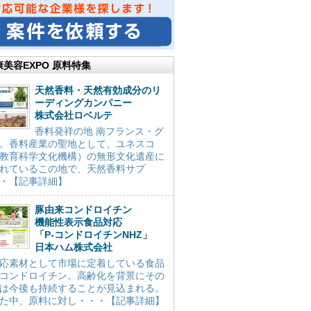
康美容EXPO 原料特集
天然香料・天然有効成分のリ
ーディングカンパニー
株式会社ロベルテ
香料発祥の地 南フランス・グ
。香料産業の聖地として、ユネスコ
教育科学文化機構）の無形文化遺産に
れているこの地で、天然香料サプ
・【記事詳細】
豚由来コンドロイチン
機能性表示食品対応
「P-コンドロイチンNHZ」
日本ハム株式会社
応素材として市場に定着している食品
コンドロイチン。高齢化を背景にその
は今後も持続することが見込まれる。
た中、原料に対し・・・【記事詳細】