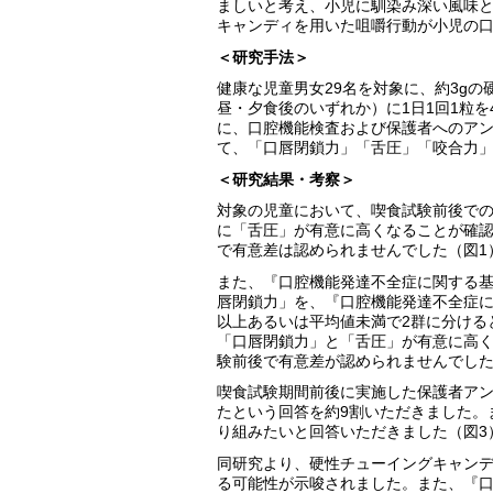
ましいと考え、小児に馴染み深い風味
キャンディを用いた咀嚼行動が小児の
＜研究手法＞
健康な児童男女29名を対象に、約3g
昼・夕食後のいずれか）に1日1回1粒
に、口腔機能検査および保護者へのア
て、「口唇閉鎖力」「舌圧」「咬合力
＜研究結果・考察＞
対象の児童において、喫食試験前後で
に「舌圧」が有意に高くなることが確
で有意差は認められませんでした（図1
また、『口腔機能発達不全症に関する基
唇閉鎖力」を、『口腔機能発達不全症
以上あるいは平均値未満で2群に分ける
「口唇閉鎖力」と「舌圧」が有意に高
験前後で有意差が認められませんでした
喫食試験期間前後に実施した保護者ア
たという回答を約9割いただきました。
り組みたいと回答いただきました（図3
同研究より、硬性チューイングキャン
る可能性が示唆されました。また、『