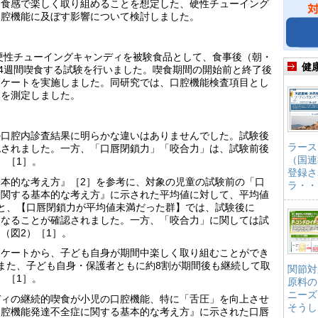
と食感で楽しく取り組めることを想定した、硬性チューイング
口腔機能に及ぼす影響について検討しました。
の硬性チューイングキャンディを被験食品として、食事後（朝・
健
を4週間喫食する試験を行いました。喫食期間の開始前と終了後
ンケートを実施しました。同研究では、口腔機能検査項目とし
」を測定しました。
の口腔内診査結果に明らかな違いはありませんでした。試験後
ラース
認されました。一方、「口唇閉鎖力」「咬合力」は、試験前後
（国連
）［1］。
登録さ
本的な考え方』［2］を参考に、対象の児童の試験前の「口
ラ・・
に関する基本的な考え方』に示された平均値に対して、平均値
と、【口唇閉鎖力が平均値未満だった群】では、試験後に
くなることが確認されました。一方、「咬合力」に関しては試
（図2）［1］。
ンケートから、子ども自身が期間中楽しく取り組むことができ
また、子ども自身・保護者ともに約8割が期間後も継続して取
関節対
）［1］。
原料の
ニーズ
ディの継続的喫食が小児の口腔機能、特に「舌圧」を向上させ
そうし
口腔機能発達不全症に関する基本的な考え方』に示された口唇