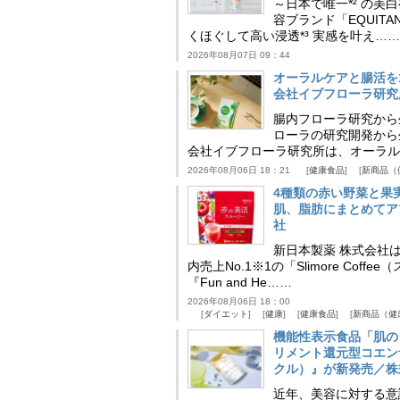
～日本で唯一*² の
容ブランド「EQUIT
くほぐして高い浸透*³ 実感を叶え……
2026年08月07日 09：44
オーラルケアと腸活を
会社イブフローラ研究
腸内フローラ研究から
ローラの研究開発から
会社イブフローラ研究所は、オーラル
2026年08月06日 18：21
健康食品
新商品（
4種類の赤い野菜と果
肌、脂肪にまとめてア
社
新日本製薬 株式会社
内売上No.1※1の「Slimore C
『Fun and He……
2026年08月06日 18：00
ダイエット
健康
健康食品
新商品（健
機能性表示食品「肌の
リメント還元型コエンザイム
クル）』が新発売／株
近年、美容に対する意