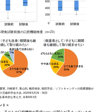
喫食試験前後の口腔機能検査（n=23）
陸田愛実, 川崎朋子, 青山到, 樵田侑奈, 朝田芳信：ソフトキャンディの咀嚼運動が
歯科学会大会, 2025年5月29・30日
基本的な考え方, 令和6年3月
ント＞