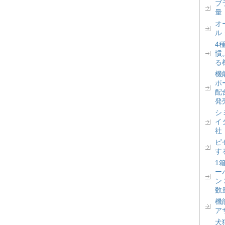
ブ
量
オ
ル
4
慣
る
機
ポ
配
発
シ
イ
社
ピ
す
1
ー
ン
数
機
ア
犬