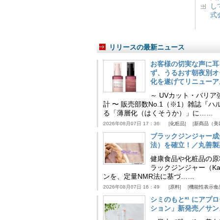
し
式
リリースの最新ニュース
お客様の切実な声に耳
ず、うるおす朝夜別オ
化を遂げてリニューア
～ UVカット・バリ
計 〜 販売部数No.1（※1）雑誌
る「薄層化（はくそうか）」に……
2026年08月07日 17：36
化粧品
新商品（美
ブラックジンジャー成
法）を確立！／丸善製
健康食品や化粧品の原
ラックジンジャー（Kaem
ンを、定量NMR法に基づ……
2026年08月07日 16：49
原料
機能性表示食
シミのもと*¹ にア
ション」新発売／サン