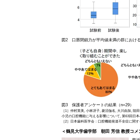
図2 口唇閉鎖力が平均値未満の群における
図3 保護者アンケートの結果（n=29）
［1］仲村英美, 小林冴子, 菱沼伽名, 大川由加, 
小児の口腔機能に与える影響について, 第63回日本小児
［2］日本歯科医学会：口腔機能発達不全症に関する
＜鶴見大学歯学部 朝田 芳信 教授コメ