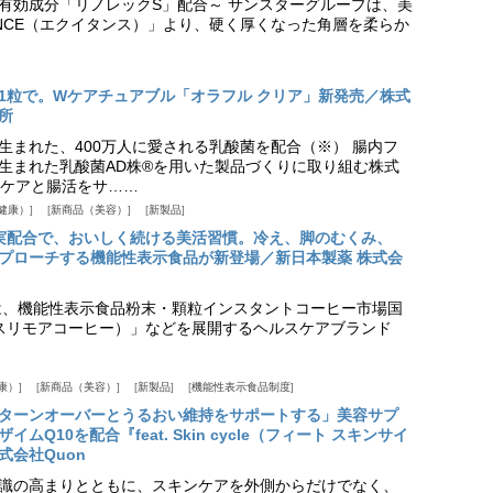
美白有効成分「リノレックS」配合～ サンスターグループは、美
ANCE（エクイタンス）」より、硬く厚くなった角層を柔らか
1粒で。Wケアチュアブル「オラフル クリア」新発売／株式
所
生まれた、400万人に愛される乳酸菌を配合（※） 腸内フ
生まれた乳酸菌AD株®を用いた製品づくりに取り組む株式
ケアと腸活をサ……
健康）
新商品（美容）
新製品
実配合で、おいしく続ける美活習慣。冷え、脚のむくみ、
プローチする機能性表示食品が新登場／新日本製薬 株式会
は、機能性表示食品粉末・顆粒インスタントコーヒー市場国
offee（スリモアコーヒー）」などを展開するヘルスケアブランド
康）
新商品（美容）
新製品
機能性表示食品制度
ターンオーバーとうるおい維持をサポートする」美容サプ
Q10を配合『feat. Skin cycle（フィート スキンサイ
式会社Quon
識の高まりとともに、スキンケアを外側からだけでなく、