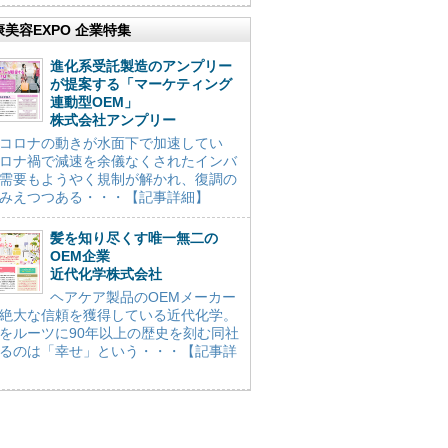
康美容EXPO 企業特集
進化系受託製造のアンプリー
が提案する「マーケティング
連動型OEM」
株式会社アンプリー
コロナの動きが水面下で加速してい
ロナ禍で減速を余儀なくされたインバ
需要もようやく規制が解かれ、復調の
みえつつある・・・【記事詳細】
髪を知り尽くす唯一無二の
OEM企業
近代化学株式会社
ヘアケア製品のOEMメーカー
絶大な信頼を獲得している近代化学。
をルーツに90年以上の歴史を刻む同社
るのは「幸せ」という・・・【記事詳