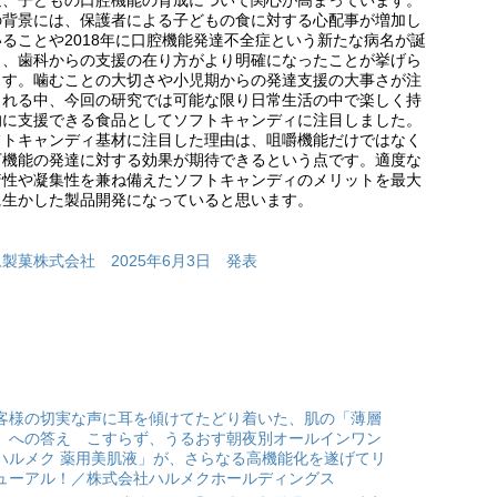
近、子どもの口腔機能の育成について関心が高まっています。
の背景には、保護者による子どもの食に対する心配事が増加し
いることや2018年に口腔機能発達不全症という新たな病名が誕
し、歯科からの支援の在り方がより明確になったことが挙げら
ます。噛むことの大切さや小児期からの発達支援の大事さが注
される中、今回の研究では可能な限り日常生活の中で楽しく持
的に支援できる食品としてソフトキャンディに注目しました。
フトキャンディ基材に注目した理由は、咀嚼機能だけではなく
下機能の発達に対する効果が期待できるという点です。適度な
着性や凝集性を兼ね備えたソフトキャンディのメリットを最大
に生かした製品開発になっていると思います。
製菓株式会社 2025年6月3日 発表
客様の切実な声に耳を傾けてたどり着いた、肌の「薄層
」への答え こすらず、うるおす朝夜別オールインワン
ハルメク 薬用美肌液」が、さらなる高機能化を遂げてリ
ューアル！／株式会社ハルメクホールディングス