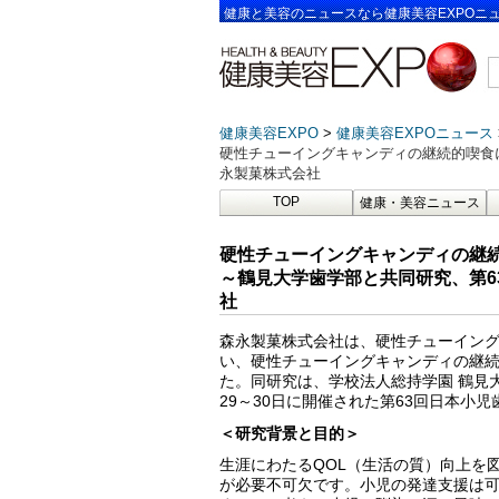
健康と美容のニュースなら健康美容EXPOニ
健康美容EXPO
健康美容EXPOニュース
硬性チューイングキャンディの継続的喫食
永製菓株式会社
TOP
健康・美容ニュース
硬性チューイングキャンディの継
～鶴見大学歯学部と共同研究、第6
社
森永製菓株式会社は、硬性チューイン
い、硬性チューイングキャンディの継
た。同研究は、学校法人総持学園 鶴見大
29～30日に開催された第63回日本小
＜研究背景と目的＞
生涯にわたるQOL（生活の質）向上を
が必要不可欠です。小児の発達支援は