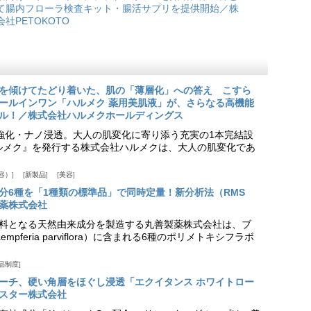
て腸内フローラ検査キット・腸活サプリを提供開始／株
会社PETOKOTO
を傾けてたどり着いた、肌の「薄層化」への答え こすら
ールインワン「ハルメク 薬用美肌液」が、さらなる高機能
ル！／株式会社ハルメクホールディングス
ア強化・ナノ浸透。大人の肌変化に寄り添う充実の1本完結設
『ハルメク』を発行する株式会社ハルメクは、大人の肌変化であ
容）
新製品
美容
分6種を「1種類の標準品」で同時定量！新分析法（RMS
薬株式会社
料となる天然由来成分を製造する丸善製薬株式会社は、ブ
pferia parviflora）に含まれる6種のポリメトキシフラボ
品制度
プローチ、硬い角層をほぐし浸透「エクイタンス ホワイトロー
スター株式会社