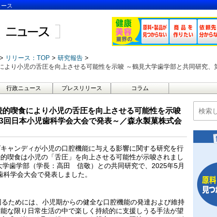
ュース
リリース：TOP
研究報告
により小児の舌圧を向上させる可能性を示唆 ～鶴見大学歯学部と共同研究、
行政ニュース
プレスリリース
コラム
続的喫食により小児の舌圧を向上させる可能性を示唆
3回日本小児歯科学会大会で発表～／森永製菓株式会
グキャンディが小児の口腔機能に与える影響に関する研究を行
続的喫食は小児の「舌圧」を向上させる可能性が示唆されまし
学歯学部（学長：高田 信敬）との共同研究で、2025年5月
児歯科学会大会で発表しました。
図るためには、小児期からの健全な口腔機能の発達および維持
可能な限り日常生活の中で楽しく持続的に支援しうる手法が望