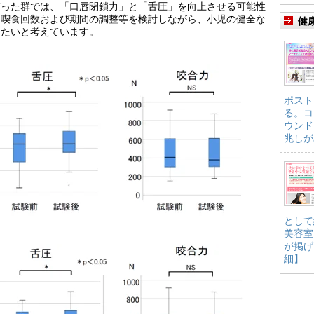
だった群では、「口唇閉鎖力」と「舌圧」を向上させる可能性
、喫食回数および期間の調整等を検討しながら、小児の健全な
健
きたいと考えています。
ポスト
る。コ
ウンド
兆しが
として
美容室
が掲げ
細】