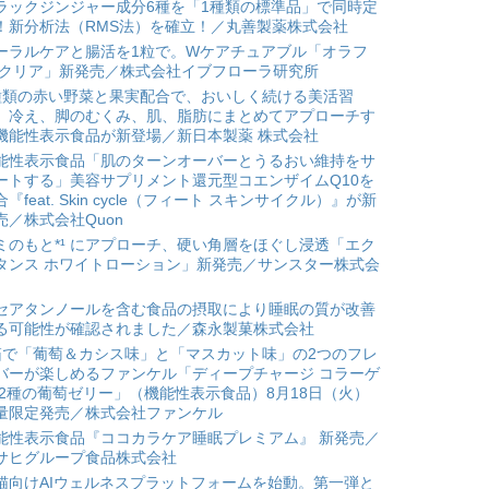
ラックジンジャー成分6種を「1種類の標準品」で同時定
！新分析法（RMS法）を確立！／丸善製薬株式会社
ーラルケアと腸活を1粒で。Wケアチュアブル「オラフ
 クリア」新発売／株式会社イブフローラ研究所
種類の赤い野菜と果実配合で、おいしく続ける美活習
。冷え、脚のむくみ、肌、脂肪にまとめてアプローチす
機能性表示食品が新登場／新日本製薬 株式会社
能性表示食品「肌のターンオーバーとうるおい維持をサ
ートする」美容サプリメント還元型コエンザイムQ10を
合『feat. Skin cycle（フィート スキンサイクル）』が新
売／株式会社Quon
ミのもと*¹ にアプローチ、硬い角層をほぐし浸透「エク
タンス ホワイトローション」新発売／サンスター株式会
セアタンノールを含む食品の摂取により睡眠の質が改善
る可能性が確認されました／森永製菓株式会社
箱で「葡萄＆カシス味」と「マスカット味」の2つのフレ
バーが楽しめるファンケル「ディープチャージ コラーゲ
 2種の葡萄ゼリー」（機能性表示食品）8月18日（火）
量限定発売／株式会社ファンケル
能性表示食品『ココカラケア睡眠プレミアム』 新発売／
サヒグループ食品株式会社
猫向けAIウェルネスプラットフォームを始動。第一弾と