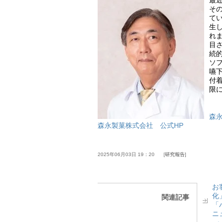
最
そ
て
生
れ
目
続
ソ
嚥
付
限
森永
森永製菓株式会社 公式HP
2025年06月03日 19：20
研究報告
お
化
関連記事
「
ニ