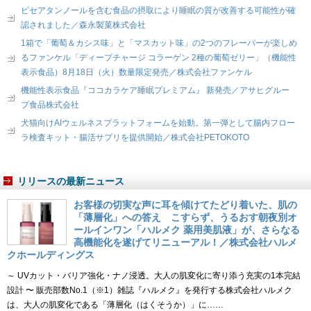
ピセアタンノールを含む食品の摂取により睡眠の質が改善する可能性が確
認されました／森永製菓株式会社
1箱で「葡萄＆カシス味」と「マスカット味」の2つのフレーバーが楽しめ
るファンケル「ディープチャージ コラーゲン 2種の葡萄ゼリー」（機能性
表示食品）8月18日（火）数量限定発売／株式会社ファンケル
機能性表示食品『ココカラケア睡眠プレミアム』 新発売／アサヒグルー
プ食品株式会社
犬猫向けAIウェルネスプラットフォームを始動。第一弾として腸内フロー
ラ検査キット・腸活サプリを提供開始／株式会社PETOKOTO
リリースの最新ニュース
お客様の切実な声に耳を傾けてたどり着いた、肌の
「薄層化」への答え こすらず、うるおす朝夜別オ
ールインワン「ハルメク 薬用美肌液」が、さらなる
高機能化を遂げてリニューアル！／株式会社ハルメ
クホールディングス
～ UVカット・バリア強化・ナノ浸透。大人の肌変化に寄り添う充実の1本完結
設計 〜 販売部数No.1（※1）雑誌『ハルメク』を発行する株式会社ハルメク
は、大人の肌変化である「薄層化（はくそうか）」に……