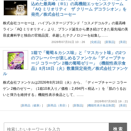
込めた最高峰（※1）の高機能エッセンスクリーム
「AQ ミリオリティ ザ クリーム デコラシオン」を
発売／株式会社コーセー
株式会社コーセーは、ハイプレステージブランド『コスメデコルテ』の最高峰
ライン「AQ ミリオリティ」より、ブランド誕生から磨き続けてきた最先端の美
容皮膚科学と独自の官能品質、卓越したテクノロジーを結集し……
2026年07月31日 10：26
化粧品
新製品
美容
1箱で「葡萄＆カシス味」と「マスカット味」の2つ
のフレーバーが楽しめるファンケル「ディープチャ
ージ コラーゲン 2種の葡萄ゼリー」（機能性表示食
品）8月18日（火）数量限定発売／株式会社ファンケ
ル
株式会社ファンケルは2026年8月18日（火）から、「ディープチャージ コラー
ゲン 2種のゼリー」（1箱10本入り／価格：2,494円＜税込＞）を「肌のうるお
いと弾力を維持する」機能性表示食品として、……
2026年07月30日 19：21
新商品（健康）
新商品（美容）
新製品
機能性表示食品制度
美容