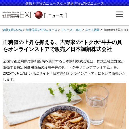
健康と美容のニュースなら健康美容EXPOニュース
健康美容EXPO
健康美容EXPOニュース
リリース：TOP
ネット通販
血糖値の上昇を抑え
血糖値の上昇を抑える、吉野家の“トクホ”牛丼の具
をオンラインストアで販売／日本調剤株式会社
全国47都道府県で調剤薬局を展開する日本調剤株式会社は、株式会社吉野家が
販売する特定保健用食品の冷凍牛丼の具「トク牛サラシアプレミアム」を、
2025年6月17日よりECサイト「日本調剤オンラインストア」において販売いた
します。