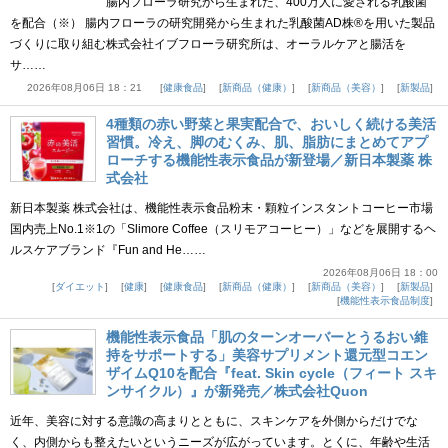
腸内フローラ研究から生まれた、400万人に愛される乳酸菌
を配合（※） 腸内フローラの研究開発から生まれた乳酸菌AD株®を用いた製品
づくりに取り組む株式会社イブフローラ研究所は、オーラルケアと腸活を
サ……
2026年08月06日 18：21
健康食品
新商品（健康）
新商品（美容）
新製品
4種類の赤い野菜と果実配合で、おいしく続ける美活
習慣。冷え、脚のむくみ、肌、脂肪にまとめてアプ
ローチする機能性表示食品が新登場／新日本製薬 株
式会社
新日本製薬 株式会社は、機能性表示食品粉末・顆粒インスタントコーヒー市場
国内売上No.1※1の「Slimore Coffee（スリモアコーヒー）」などを展開するヘ
ルスケアブランド『Fun and He……
2026年08月06日 18：00
ダイエット
健康
健康食品
新商品（健康）
新商品（美容）
新製品
機能性表示食品制度
機能性表示食品「肌のターンオーバーとうるおい維
持をサポートする」美容サプリメント還元型コエン
ザイムQ10を配合『feat. Skin cycle（フィート スキ
ンサイクル）』が新発売／株式会社Quon
近年、美容に対する意識の高まりとともに、スキンケアを外側からだけでな
く、内側からも整えたいというニーズが広がっています。とくに、年齢や生活