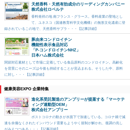
天然香料・天然有効成分のリーディングカンパニー
株式会社ロベルテ
香料発祥の地 南フランス・グラース。香料産業の聖地とし
て、ユネスコ（国連教育科学文化機構）の無形文化遺産に登
録されているこの地で、天然香料サプラ・・・【記事詳細】
豚由来コンドロイチン
機能性表示食品対応
「P-コンドロイチンNHZ」
日本ハム株式会社
関節対応素材として市場に定着している食品原料のコンドロイチン。高齢化
を背景にそのニーズは今後も持続することが見込まれる。そうした中、原料
に対し・・・【記事詳細】
健康美容EXPO 企業特集
進化系受託製造のアンプリーが提案する「マーケテ
ィング連動型OEM」
株式会社アンプリー
ポストコロナの動きが水面下で加速している。コロナ禍で減
速を余儀なくされたインバウンド需要もようやく規制が解かれ、復調の兆し
がみえつつある・・・【記事詳細】