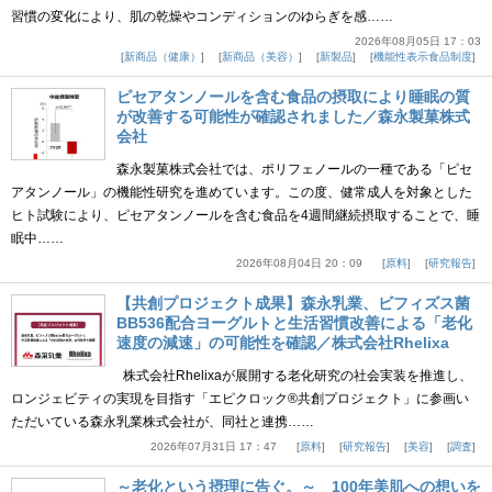
習慣の変化により、肌の乾燥やコンディションのゆらぎを感……
2026年08月05日 17：03
新商品（健康）
新商品（美容）
新製品
機能性表示食品制度
ピセアタンノールを含む食品の摂取により睡眠の質
が改善する可能性が確認されました／森永製菓株式
会社
森永製菓株式会社では、ポリフェノールの一種である「ピセ
アタンノール」の機能性研究を進めています。この度、健常成人を対象とした
ヒト試験により、ピセアタンノールを含む食品を4週間継続摂取することで、睡
眠中……
2026年08月04日 20：09
原料
研究報告
【共創プロジェクト成果】森永乳業、ビフィズス菌
BB536配合ヨーグルトと生活習慣改善による「老化
速度の減速」の可能性を確認／株式会社Rhelixa
株式会社Rhelixaが展開する老化研究の社会実装を推進し、
ロンジェビティの実現を目指す「エピクロック®共創プロジェクト」に参画い
ただいている森永乳業株式会社が、同社と連携……
2026年07月31日 17：47
原料
研究報告
美容
調査
～老化という摂理に告ぐ。～ 100年美肌への想いを