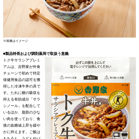
※画像はイメージ
■製品特長および調剤薬局で取扱う意義
トク牛サラシアプレミ
アムは、吉野家が外食
チェーンで初めて特定
保健用食品の認可を獲
得した冷凍牛丼の具で
す。たれに糖の吸収を
抑える有効成分「サラ
シノール」を配合して
いるほか、脂肪の少な
い肉を使っており、食
後の血糖値上昇を緩や
かに抑えます。ご飯は
もちろん、うどんやパ