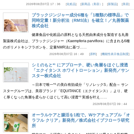
2026年08月07日 17：36
化粧品
新商品（美容）
新製品
美容
ブラックジンジャー成分6種を「1種類の標準品」で
同時定量！新分析法（RMS法）を確立！／丸善製薬
株式会社
健康食品や化粧品の原料となる天然由来成分を製造する丸善
製薬株式会社は、ブラックジンジャー（Kaempferia parviflora）に含まれる6種
のポリメトキシフラボンを、定量NMR法に基づ……
2026年08月07日 16：49
原料
機能性表示食品制度
シミのもと*¹ にアプローチ、硬い角層をほぐし浸透
「エクイタンス ホワイトローション」新発売／サン
スター株式会社
～日本で唯一*² の美白有効成分「リノレックS」配合～ サン
スターグループは、美容ブランド「EQUITANCE（エクイタンス）」より、硬
く厚くなった角層を柔らかくほぐして高い浸透*³ 実感を叶え……
2026年08月07日 09：44
オーラルケアと腸活を1粒で。Wケアチュアブル「オ
ラフル クリア」新発売／株式会社イブフローラ研究
所