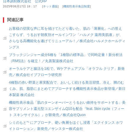
日本調剤株式会社 公式HP
2025年06月17日 18：17
ネット通販
機能性表示食品制度
関連記事
お客様の切実な声に耳を傾けてたどり着いた、肌の「薄層化」への答え
こすらず、うるおす朝夜別オールインワン「ハルメク 薬用美肌液」が、
さらなる高機能化を遂げてリニューアル！／株式会社ハルメクホールディ
ングス
ブラックジンジャー成分6種を「1種類の標準品」で同時定量！新分析法
（RMS法）を確立！／丸善製薬株式会社
オーラルケアと腸活を1粒で。Wケアチュアブル「オラフル クリア」新発
売／株式会社イブフローラ研究所
4種類の赤い野菜と果実配合で、おいしく続ける美活習慣。冷え、脚のむ
くみ、肌、脂肪にまとめてアプローチする機能性表示食品が新登場／新日
本製薬 株式会社
機能性表示食品「肌のターンオーバーとうるおい維持をサポートする」美
容サプリメント還元型コエンザイムQ10を配合『feat. Skin cycle（フィー
ト スキンサイクル）』が新発売／株式会社Quon
シミのもと*¹ にアプローチ、硬い角層をほぐし浸透「エクイタンス ホワ
イトローション」新発売／サンスター株式会社