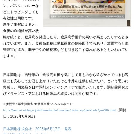
ン、パスタ、カレーな
どにトッピングしても
有効性は同様です。
厚生労働省によると、
食後の血糖値が高い状
態が続くと、糖尿病を発症したり、糖尿病予備群の疑いが高まったりするとさ
れています。また、食後高血糖は動脈硬化の危険因子でもあり、放置すると血
管障害が進み、脳卒中や心筋梗塞などを引き起こす恐れがあるともいわれてい
ます※。
日本調剤は、吉野家の「食後高血糖を気にして丼ものから遠ざかっているお客
様にも安心してお召し上がりいただける牛丼を提供し続けたい」という思いに
共感し、同製品を日本調剤オンラインストアで販売いたします。調剤薬局およ
びドラッグストアにおける同製品の取扱いは同社が初です。
※参照元：厚生労働省.“食後高血糖”.e-ヘルスネット.
（閲覧
https://kennet.mhlw.go.jp/information/information/dictionary/metabolic/ym-086.html
日：2025年6月6日）
日本調剤株式会社 2025年6月17日 発表