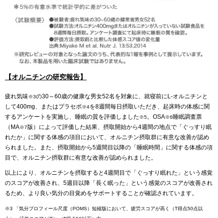
【オルニチンの研究報告】
疲れ気味
の30～60歳の健康な男女52名を対象に、就寝前にL-オルニチンと
※3
して400mg、またはプラセボ
を8週間毎日摂取いただき、起床時の体感に関
※4
するアンケートを実施し、睡眠の質を評価しました
。OSA
睡眠調査票
※5
※6
（MA
版）によって評価した結果、摂取開始から4週間の地点で「ぐっすり眠
※7
れたか」に関する体感の項目において、オルニチン摂取群に有意な改善が認め
られました。また、摂取開始から5週間目以降の「睡眠時間」に関する体感の項
目で、オルニチン摂取群に有意な改善が認められました。
以上により、オルニチンを摂取すると4週間目で「ぐっすり眠れた」という感覚
のスコアが改善され、5週目以降「長く眠った」という感覚のスコアが改善され
るため、より良い気分の目覚めをサポートすることが確認されています。
※3 「気分プロフィール尺度（POMS）短縮版において、疲労スコアが高く（T得点50点以