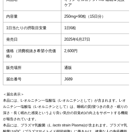
ケア
内容量
250mg×90粒（15日分）
1日当たりの摂取目安量
1日6粒
発売日
2025年6月27日
価格（消費税抜き希望小売価
2,600円
格）
販売場所
通販
届出番号
J689
＜届出表示＞
本品には、L-オルニチン一塩酸塩（L-オルニチンとして）が含まれます。L-オ
ルニチン一塩酸塩（L-オルニチンとして）は、睡眠の質(寝つきの良さ・眠りの
深さ・長く眠れた感覚というより良い気分の目覚め)の向上をサポートする機能
が報告されています。
本品には、プラズマ乳酸菌（
L. lactis
strain Plasma)が含まれます。プラズマ乳
酸菌はpDC（プラズマサイトイド樹状細胞）に働きかけ、健康な人の免疫機能