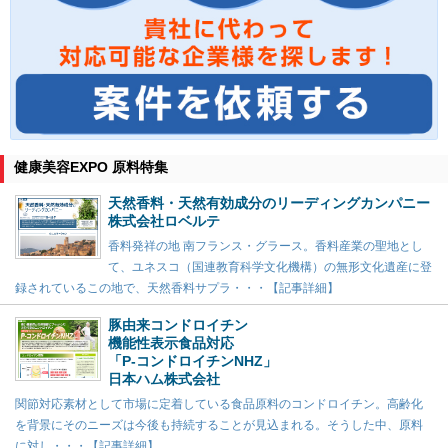
健康美容EXPO 原料特集
天然香料・天然有効成分のリーディングカンパニー
株式会社ロベルテ
香料発祥の地 南フランス・グラース。香料産業の聖地とし
て、ユネスコ（国連教育科学文化機構）の無形文化遺産に登
録されているこの地で、天然香料サプラ・・・【記事詳細】
豚由来コンドロイチン
機能性表示食品対応
「P-コンドロイチンNHZ」
日本ハム株式会社
関節対応素材として市場に定着している食品原料のコンドロイチン。高齢化
を背景にそのニーズは今後も持続することが見込まれる。そうした中、原料
に対し・・・【記事詳細】