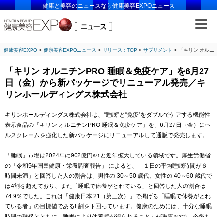
健康と美容のニュースなら健康美容EXPOニュース
健康美容EXPO
健康美容EXPOニュース
リリース：TOP
サプリメント
「キリン オルニ
「キリン オルニチンPRO 睡眠＆免疫ケア」を6月27
日（金）から新パッケージでリニューアル発売／キ
リンホールディングス株式会社
キリンホールディングス株式会社は、“睡眠”と“免疫”をダブルでケアする機能性
表示食品の「キリン オルニチンPRO 睡眠＆免疫ケア」を、6月27日（金）にヘ
ルスクレームを強化した新パッケージにリニューアルして通販で発売します。
「睡眠」市場は2024年に962億円
と近年拡大している領域です。厚生労働省
※1
の「令和5年国民健康・栄養調査報告」 によると、「１日の平均睡眠時間が６
時間未満」と回答した人の割合は、男性の 30～50 歳代、女性の 40～60 歳代で
は4割を超えており、また「睡眠で休養がとれている」と回答した人の割合は
74.9％でした。これは「健康日本 21（第三次）」で掲げる「睡眠で休養がとれ
ている者」の目標値である8割を下回っています。健康のためには、十分な睡眠
時間の確保とともに「睡眠により休養感が得られること」が重要
で、今後も
※2