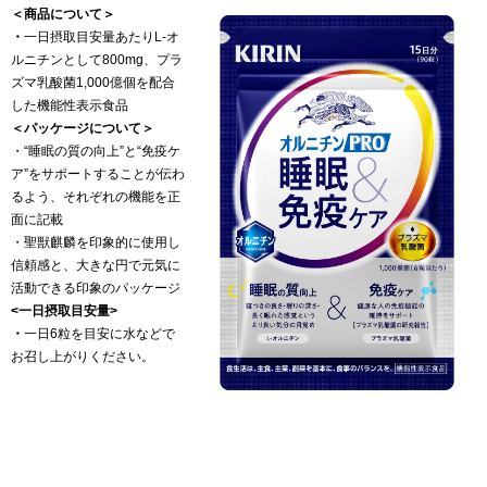
＜商品について＞
・
一日摂取目安量あたりL-オ
ルニチンとして800mg、プラ
ズマ乳酸菌1,000億個を配合
した機能性表示食品
＜パッケージについて＞
・“睡眠の質の向上”と“免疫ケ
ア”をサポートすることが伝わ
るよう、それぞれの機能を正
面に記載
・聖獣麒麟を印象的に使用し
信頼感と、大きな円で元気に
活動できる印象のパッケージ
<一日摂取目安量>
・
一日6粒を目安に水などで
お召し上がりください。