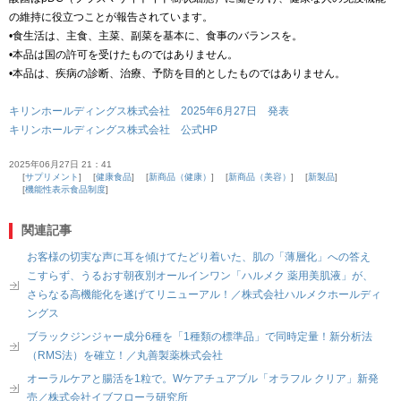
の維持に役立つことが報告されています。
•食生活は、主食、主菜、副菜を基本に、食事のバランスを。
•本品は国の許可を受けたものではありません。
•本品は、疾病の診断、治療、予防を目的としたものではありません。
キリンホールディングス株式会社 2025年6月27日 発表
キリンホールディングス株式会社 公式HP
2025年06月27日 21：41
サプリメント
健康食品
新商品（健康）
新商品（美容）
新製品
機能性表示食品制度
関連記事
お客様の切実な声に耳を傾けてたどり着いた、肌の「薄層化」への答え
こすらず、うるおす朝夜別オールインワン「ハルメク 薬用美肌液」が、
さらなる高機能化を遂げてリニューアル！／株式会社ハルメクホールディ
ングス
ブラックジンジャー成分6種を「1種類の標準品」で同時定量！新分析法
（RMS法）を確立！／丸善製薬株式会社
オーラルケアと腸活を1粒で。Wケアチュアブル「オラフル クリア」新発
売／株式会社イブフローラ研究所