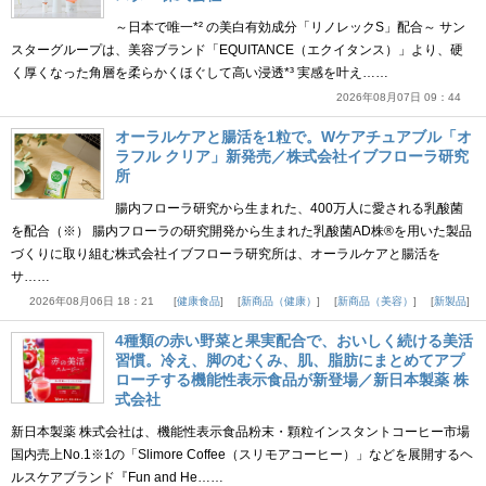
～日本で唯一*² の美白有効成分「リノレックS」配合～ サン
スターグループは、美容ブランド「EQUITANCE（エクイタンス）」より、硬
く厚くなった角層を柔らかくほぐして高い浸透*³ 実感を叶え……
2026年08月07日 09：44
オーラルケアと腸活を1粒で。Wケアチュアブル「オ
ラフル クリア」新発売／株式会社イブフローラ研究
所
腸内フローラ研究から生まれた、400万人に愛される乳酸菌
を配合（※） 腸内フローラの研究開発から生まれた乳酸菌AD株®を用いた製品
づくりに取り組む株式会社イブフローラ研究所は、オーラルケアと腸活を
サ……
2026年08月06日 18：21
健康食品
新商品（健康）
新商品（美容）
新製品
4種類の赤い野菜と果実配合で、おいしく続ける美活
習慣。冷え、脚のむくみ、肌、脂肪にまとめてアプ
ローチする機能性表示食品が新登場／新日本製薬 株
式会社
新日本製薬 株式会社は、機能性表示食品粉末・顆粒インスタントコーヒー市場
国内売上No.1※1の「Slimore Coffee（スリモアコーヒー）」などを展開するヘ
ルスケアブランド『Fun and He……