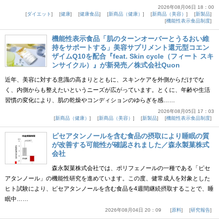
2026年08月06日 18：00
ダイエット
健康
健康食品
新商品（健康）
新商品（美容）
新製品
機能性表示食品制度
機能性表示食品「肌のターンオーバーとうるおい維
持をサポートする」美容サプリメント還元型コエン
ザイムQ10を配合『feat. Skin cycle（フィート スキ
ンサイクル）』が新発売／株式会社Quon
近年、美容に対する意識の高まりとともに、スキンケアを外側からだけでな
く、内側からも整えたいというニーズが広がっています。とくに、年齢や生活
習慣の変化により、肌の乾燥やコンディションのゆらぎを感……
2026年08月05日 17：03
新商品（健康）
新商品（美容）
新製品
機能性表示食品制度
ピセアタンノールを含む食品の摂取により睡眠の質
が改善する可能性が確認されました／森永製菓株式
会社
森永製菓株式会社では、ポリフェノールの一種である「ピセ
アタンノール」の機能性研究を進めています。この度、健常成人を対象とした
ヒト試験により、ピセアタンノールを含む食品を4週間継続摂取することで、睡
眠中……
2026年08月04日 20：09
原料
研究報告