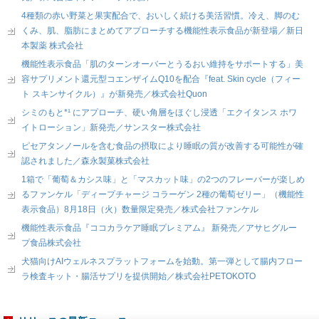
4種類の赤い野菜と果実配合で、おいしく続ける美活習慣。冷え、脚のむ
くみ、肌、脂肪にまとめてアプローチする機能性表示食品が新登場／新日
本製薬 株式会社
機能性表示食品「肌のターンオーバーとうるおい維持をサポートする」美
容サプリメント還元型コエンザイムQ10を配合『feat. Skin cycle（フィー
ト スキンサイクル）』が新発売／株式会社Quon
シミのもと*¹ にアプローチ、硬い角層をほぐし浸透「エクイタンス ホワ
イトローション」新発売／サンスター株式会社
ピセアタンノールを含む食品の摂取により睡眠の質が改善する可能性が確
認されました／森永製菓株式会社
1箱で「葡萄＆カシス味」と「マスカット味」の2つのフレーバーが楽しめ
るファンケル「ディープチャージ コラーゲン 2種の葡萄ゼリー」（機能性
表示食品）8月18日（火）数量限定発売／株式会社ファンケル
機能性表示食品『ココカラケア睡眠プレミアム』 新発売／アサヒグルー
プ食品株式会社
犬猫向けAIウェルネスプラットフォームを始動。第一弾として腸内フロー
ラ検査キット・腸活サプリを提供開始／株式会社PETOKOTO