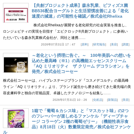
【共創プロジェクト成果】森永乳業、ビフィズス菌
BB536配合ヨーグルトと生活習慣改善による「老化
速度の減速」の可能性を確認／株式会社Rhelixa
株式会社Rhelixaが展開する老化研究の社会実装を推進し、
ロンジェビティの実現を目指す「エピクロック®共創プロジェクト」に参画い
ただいている森永乳業株式会社が、同社と連携……
2026年07月31日 17：47
原料
研究報告
美容
調査
～老化という摂理に告ぐ。～ 100年美肌への想いを
込めた最高峰（※1）の高機能エッセンスクリーム
「AQ ミリオリティ ザ クリーム デコラシオン」を
発売／株式会社コーセー
株式会社コーセーは、ハイプレステージブランド『コスメデコルテ』の最高峰
ライン「AQ ミリオリティ」より、ブランド誕生から磨き続けてきた最先端の美
容皮膚科学と独自の官能品質、卓越したテクノロジーを結集し……
2026年07月31日 10：26
化粧品
新製品
美容
1箱で「葡萄＆カシス味」と「マスカット味」の2つ
のフレーバーが楽しめるファンケル「ディープチャ
ージ コラーゲン 2種の葡萄ゼリー」（機能性表示食
品）8月18日（火）数量限定発売／株式会社ファンケ
ル