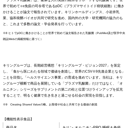
界で初めて
免疫の司令塔であるpDC（プラズマサイトイド樹状細胞）に働き
※8
かけることが論文で報告されています。キリンホールディングス、小岩井乳
業、協和発酵バイオが共同で研究を進め、国内外の大学・研究機関の協力のも
と、これまで多数の論文・学会発表を行っています。
※8 ヒトでpDCに働きかけることが世界で初めて論文報告された乳酸菌（PubMed及び医学中央
雑誌Webの掲載情報に基づく）
キリングループは、長期経営構想「キリングループ・ビジョン2027」を策定
し、「食から医にわたる領域で価値を創造し、世界のCSV※9先進企業となる」
ことを目指し「ヘルスサイエンス事業」の育成を進めています。当社は、キリ
ングループ横断で商品を展開している「プラズマ乳酸菌」だけではなく、「オ
ルニチン」シリーズをサプリメントの第二の柱と位置づけラインアップを拡充
することで、明るく健康で生き生きと過ごせる社会の実現を目指します。
※9 Creating Shared Valueの略。お客様や社会と共有できる価値の創造
【機能性表示食品】
商品名
キリン オルニチンPRO 睡眠＆免疫