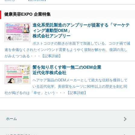
健康美容EXPO 企業特集
進化系受託製造のアンプリーが提案する「マーケテ
ィング連動型OEM」
株式会社アンプリー
ポストコロナの動きが水面下で加速している。コロナ禍で減
速を余儀なくされたインバウンド需要もようやく規制が解かれ、復調の兆し
がみえつつある・・・【記事詳細】
髪を知り尽くす唯一無二のOEM企業
近代化学株式会社
ヘアケア製品のOEMメーカーとして絶大な信頼を獲得して
いる近代化学。美容室をルーツに90年以上の歴史を刻む同
社が掲げるのは「幸せ」という・・・【記事詳細】
ホーム