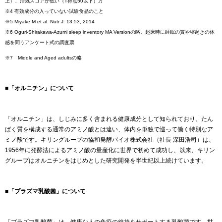
上）、活気スコアが低い（T得点50以下）方
※4 有効成分の入っていない試験食品のこと
※5 Miyake M et al. Nutr J. 13:53, 2014
※6 Oguri-Shirakawa-Azumi sleep inventory MA Versionの略。起床時に睡眠の質や寝起きの体
感を問うアンケート式の調査票
※7 Middle and Aged adultsの略
■「オルニチン」について
「オルニチン」は、しじみに多く含まれる健康成分として知られており、たん
ぱく質を構成する通常のアミノ酸とは違い、体内を単独で巡って働く特別なア
ミノ酸です。キリングループの協和発酵バイオ株式会社（社長 深田浩司）は、
1956年に発酵法によるアミノ酸の量産化に世界で初めて成功し、以来、キリン
グループはオルニチンをはじめとした研究開発を半世紀以上続けています。
■「プラズマ乳酸菌」について
「プラズマ乳酸菌」は、健康な人の免疫の維持をサポートする乳酸菌です。世