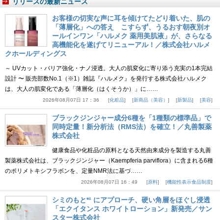
リリースの最新ニュース
お客様の切実な声に耳を傾けてたどり着いた、肌の
「薄層化」への答え こすらず、うるおす朝夜別オ
ールインワン「ハルメク 薬用美肌液」が、さらなる
高機能化を遂げてリニューアル！／株式会社ハルメ
クホールディングス
～ UVカット・バリア強化・ナノ浸透。大人の肌変化に寄り添う充実の1本完結
設計 〜 販売部数No.1（※1）雑誌『ハルメク』を発行する株式会社ハルメク
は、大人の肌変化である「薄層化（はくそうか）」に……
2026年08月07日 17：36
化粧品
新商品（美容）
新製品
美容
ブラックジンジャー成分6種を「1種類の標準品」で
同時定量！新分析法（RMS法）を確立！／丸善製薬
株式会社
健康食品や化粧品の原料となる天然由来成分を製造する丸善
製薬株式会社は、ブラックジンジャー（Kaempferia parviflora）に含まれる6種
のポリメトキシフラボンを、定量NMR法に基づ……
2026年08月07日 16：49
原料
機能性表示食品制度
シミのもと*¹ にアプローチ、硬い角層をほぐし浸透
「エクイタンス ホワイトローション」新発売／サン
スター株式会社