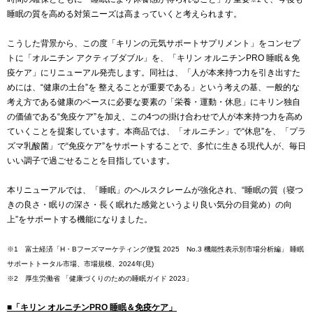
睡眠の質を高める対策ニーズは高まっていくと考えられます。
こうした背景から、この度「キリンの元気サポートサプリメント」をコンセプ
トに「オルニチン アクティブダブル」を、「キリン オルニチンPRO 睡眠＆免
疫ケア」にリニューアル発売します。同社は、「人が本来持つ力を引き出すた
めには、“健康の土台”を 整えることが重要である」という考えの基、一般的な
考え方である健康のベースに必要な要素の「栄養・運動・休息」にキリン独自
の価値である“免疫ケア”を加え、この4つの掛け合わせで人が本来持つ力を高め
ていくことを提案しています。本商品では、「オルニチン」で“休息”を、「プラ
ズマ乳酸菌」で“免疫ケア”をサポートすることで、多忙に生きる現代人が、毎日
いい調子で過ごせることを目指しています。
本リニューアルでは、「睡眠」のヘルスクレームが強化され、“睡眠の質（寝つ
きの良さ・眠りの深さ・長く眠れた感覚というより良い気分の目覚め）の向
上”をサポートする機能になりました。
※1 富士経済「H・Bフーズマーケティング便覧 2025 No.3 機能性表示別市場分析編」 睡眠
サポートトータル市場、市場規模、2024年(見)
※2 厚生労働省 「健康づくりのための睡眠ガイド 2023」
■「キリン オルニチンPRO 睡眠＆免疫ケア」