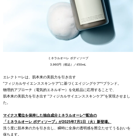
ミネラルオーレ ボディソープ
3,960円（税込）／450mL
エレクトーレは、肌本来の美肌力を引き出す
“フィジカルサイエンススキンケア”に基づくエイジングケア*¹ブランド。
物理的アプローチ（電気的エネルギー）を化粧品に応用することで、
肌本来の美肌力を引き出す “フィジカルサイエンススキンケア”を実現させまし
た。
マイナス電位を保持した独自成分ミネラルオーレ*²配合の
「ミネラルオーレ ボディソープ」が2025年7月1日（火）新登場。
洗う度に肌本来の力を引き出し、瞬時に全身の透明感を際立たせてうるおいを
保ちます。