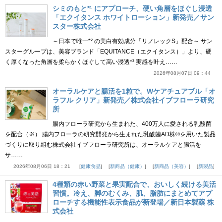
シミのもと*¹ にアプローチ、硬い角層をほぐし浸透
「エクイタンス ホワイトローション」新発売／サン
スター株式会社
～日本で唯一*² の美白有効成分「リノレックS」配合～ サン
スターグループは、美容ブランド「EQUITANCE（エクイタンス）」より、硬
く厚くなった角層を柔らかくほぐして高い浸透*³ 実感を叶え……
2026年08月07日 09：44
オーラルケアと腸活を1粒で。Wケアチュアブル「オ
ラフル クリア」新発売／株式会社イブフローラ研究
所
腸内フローラ研究から生まれた、400万人に愛される乳酸菌
を配合（※） 腸内フローラの研究開発から生まれた乳酸菌AD株®を用いた製品
づくりに取り組む株式会社イブフローラ研究所は、オーラルケアと腸活を
サ……
2026年08月06日 18：21
健康食品
新商品（健康）
新商品（美容）
新製品
4種類の赤い野菜と果実配合で、おいしく続ける美活
習慣。冷え、脚のむくみ、肌、脂肪にまとめてアプ
ローチする機能性表示食品が新登場／新日本製薬 株
式会社