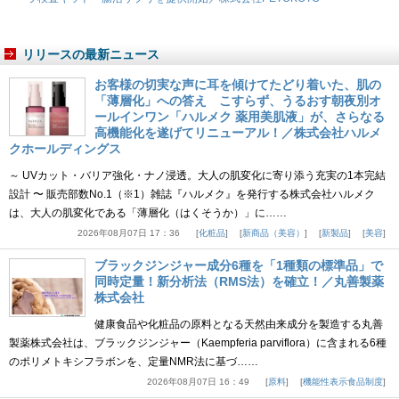
リリースの最新ニュース
お客様の切実な声に耳を傾けてたどり着いた、肌の
「薄層化」への答え こすらず、うるおす朝夜別オ
ールインワン「ハルメク 薬用美肌液」が、さらなる
高機能化を遂げてリニューアル！／株式会社ハルメ
クホールディングス
～ UVカット・バリア強化・ナノ浸透。大人の肌変化に寄り添う充実の1本完結
設計 〜 販売部数No.1（※1）雑誌『ハルメク』を発行する株式会社ハルメク
は、大人の肌変化である「薄層化（はくそうか）」に……
2026年08月07日 17：36
化粧品
新商品（美容）
新製品
美容
ブラックジンジャー成分6種を「1種類の標準品」で
同時定量！新分析法（RMS法）を確立！／丸善製薬
株式会社
健康食品や化粧品の原料となる天然由来成分を製造する丸善
製薬株式会社は、ブラックジンジャー（Kaempferia parviflora）に含まれる6種
のポリメトキシフラボンを、定量NMR法に基づ……
2026年08月07日 16：49
原料
機能性表示食品制度