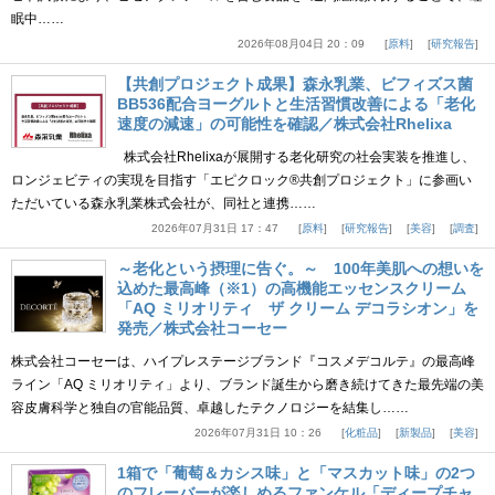
眠中……
2026年08月04日 20：09
原料
研究報告
【共創プロジェクト成果】森永乳業、ビフィズス菌
BB536配合ヨーグルトと生活習慣改善による「老化
速度の減速」の可能性を確認／株式会社Rhelixa
株式会社Rhelixaが展開する老化研究の社会実装を推進し、
ロンジェビティの実現を目指す「エピクロック®共創プロジェクト」に参画い
ただいている森永乳業株式会社が、同社と連携……
2026年07月31日 17：47
原料
研究報告
美容
調査
～老化という摂理に告ぐ。～ 100年美肌への想いを
込めた最高峰（※1）の高機能エッセンスクリーム
「AQ ミリオリティ ザ クリーム デコラシオン」を
発売／株式会社コーセー
株式会社コーセーは、ハイプレステージブランド『コスメデコルテ』の最高峰
ライン「AQ ミリオリティ」より、ブランド誕生から磨き続けてきた最先端の美
容皮膚科学と独自の官能品質、卓越したテクノロジーを結集し……
2026年07月31日 10：26
化粧品
新製品
美容
1箱で「葡萄＆カシス味」と「マスカット味」の2つ
のフレーバーが楽しめるファンケル「ディープチャ