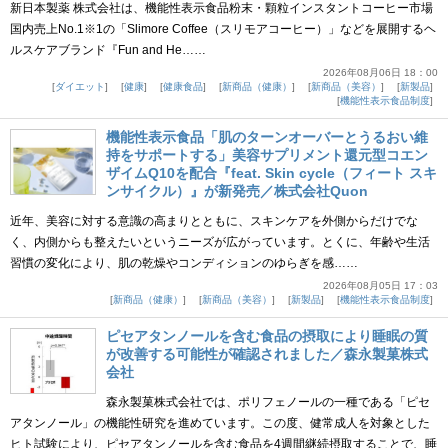
新日本製薬 株式会社は、機能性表示食品粉末・顆粒インスタントコーヒー市場
国内売上No.1※1の「Slimore Coffee（スリモアコーヒー）」などを展開するヘ
ルスケアブランド『Fun and He……
2026年08月06日 18：00
ダイエット
健康
健康食品
新商品（健康）
新商品（美容）
新製品
機能性表示食品制度
機能性表示食品「肌のターンオーバーとうるおい維
持をサポートする」美容サプリメント還元型コエン
ザイムQ10を配合『feat. Skin cycle（フィート スキ
ンサイクル）』が新発売／株式会社Quon
近年、美容に対する意識の高まりとともに、スキンケアを外側からだけでな
く、内側からも整えたいというニーズが広がっています。とくに、年齢や生活
習慣の変化により、肌の乾燥やコンディションのゆらぎを感……
2026年08月05日 17：03
新商品（健康）
新商品（美容）
新製品
機能性表示食品制度
ピセアタンノールを含む食品の摂取により睡眠の質
が改善する可能性が確認されました／森永製菓株式
会社
森永製菓株式会社では、ポリフェノールの一種である「ピセ
アタンノール」の機能性研究を進めています。この度、健常成人を対象とした
ヒト試験により、ピセアタンノールを含む食品を4週間継続摂取することで、睡