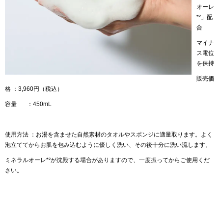
オーレ
*²」配
合
マイナ
ス電位
を保持
販売価
格 ：3,960円（税込）
容量 ：450mL
使用方法 ：お湯を含ませた自然素材のタオルやスポンジに適量取ります。よく
泡立ててからお肌を包み込むように優しく洗い、その後十分に洗い流します。
ミネラルオーレ*²が沈殿する場合がありますので、一度振ってからご使用くだ
さい。