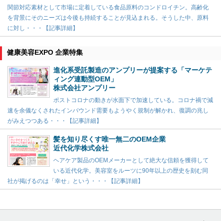
関節対応素材として市場に定着している食品原料のコンドロイチン。高齢化
を背景にそのニーズは今後も持続することが見込まれる。そうした中、原料
に対し・・・【記事詳細】
健康美容EXPO 企業特集
進化系受託製造のアンプリーが提案する「マーケテ
ィング連動型OEM」
株式会社アンプリー
ポストコロナの動きが水面下で加速している。コロナ禍で減
速を余儀なくされたインバウンド需要もようやく規制が解かれ、復調の兆し
がみえつつある・・・【記事詳細】
髪を知り尽くす唯一無二のOEM企業
近代化学株式会社
ヘアケア製品のOEMメーカーとして絶大な信頼を獲得して
いる近代化学。美容室をルーツに90年以上の歴史を刻む同
社が掲げるのは「幸せ」という・・・【記事詳細】