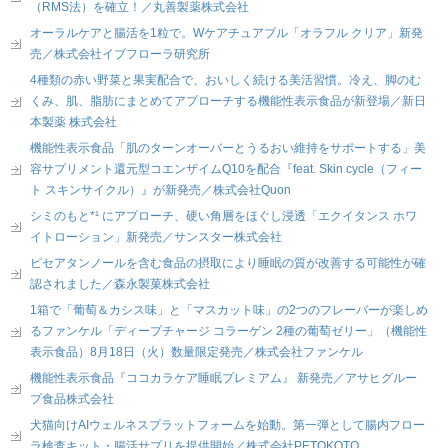
（RMS法）を確立！／丸善製薬株式会社
オーラルケアと腸活を1粒で。Wケアチュアブル「オラフル クリア」新発
売／株式会社イブフローラ研究所
4種類の赤い野菜と果実配合で、おいしく続ける美活習慣。冷え、脚のむ
くみ、肌、脂肪にまとめてアプローチする機能性表示食品が新登場／新日
本製薬 株式会社
機能性表示食品「肌のターンオーバーとうるおい維持をサポートする」美
容サプリメント還元型コエンザイムQ10を配合『feat. Skin cycle（フィー
ト スキンサイクル）』が新発売／株式会社Quon
シミのもと*¹ にアプローチ、硬い角層をほぐし浸透「エクイタンス ホワ
イトローション」新発売／サンスター株式会社
ピセアタンノールを含む食品の摂取により睡眠の質が改善する可能性が確
認されました／森永製菓株式会社
1箱で「葡萄＆カシス味」と「マスカット味」の2つのフレーバーが楽しめ
るファンケル「ディープチャージ コラーゲン 2種の葡萄ゼリー」（機能性
表示食品）8月18日（火）数量限定発売／株式会社ファンケル
機能性表示食品『ココカラケア睡眠プレミアム』 新発売／アサヒグルー
プ食品株式会社
犬猫向けAIウェルネスプラットフォームを始動。第一弾として腸内フロー
ラ検査キット・腸活サプリを提供開始／株式会社PETOKOTO