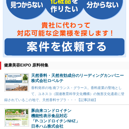
健康美容EXPO 原料特集
天然香料・天然有効成分のリーディングカンパニー
株式会社ロベルテ
香料発祥の地 南フランス・グラース。香料産業の聖地とし
て、ユネスコ（国連教育科学文化機構）の無形文化遺産に登
録されているこの地で、天然香料サプラ・・・【記事詳細】
豚由来コンドロイチン
機能性表示食品対応
「P-コンドロイチンNHZ」
日本ハム株式会社