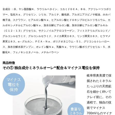
全成分 ：水、ヤシ脂肪酸Ｋ、ラウリルベタイン、コカミドＤＥＡ、ＢＧ、アクリレーツコポリ
マー、塩化Ｎａ、グリセリン、シリカ、アルミナ、酸化鉄、アルガニアスピノサ核油、ホホバ
種子油、スクワラン、ヒアルロン酸Ｎａ、ヒアルロン酸ヒドロキシプロピルトリモニウム、カ
ルボキシメチルヒアルロン酸Ｎａ、加水分解ヒアルロン酸、加水分解ヒアルロン酸アルキル
（Ｃ１２－１３）グリセリル、サクシノイルアテロコラーゲン、フィトステリルグルコシド／
グルコシルセラミド、グルコシルセラミド、スイカ果実エキス、リンゴ果実エキス、ヒラマメ
果実エキス、α－グルカン、ＰＣＡ－Ｎａ、ポリクオタニウム－５１、グリコシルトレハロー
ス、加水分解水添デンプン、オレイン酸Ｎａ、乳酸Ｎａ、ラウリン酸ポリグリセリル－５、水
酸化Ｋ、フェノキシエタノール、メチルパラベン
商品特徴
その① 独自成分ミネラルオーレ*²配合＆マイナス電位を保持
岐阜県奥美濃で採
掘されたミネラル
たっぷりの天然鉱
石を細かく砕いて
クレイ状に。その
過程で、独自の技
術でマイナス
700mVものマイナ