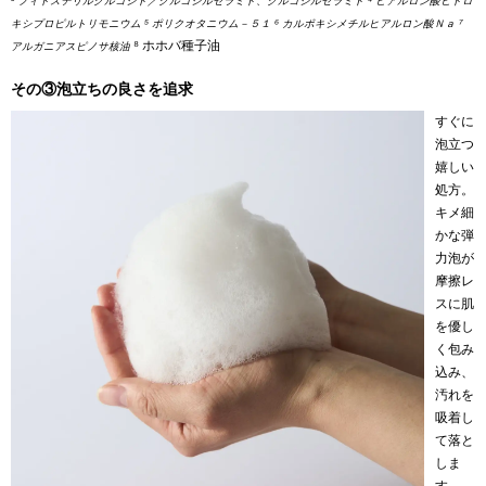
³ フィトステリルグルコシド／グルコシルセラミド、グルコシルセラミド ⁴ ヒアルロン酸ヒドロ
キシプロピルトリモニウム ⁵ ポリクオタニウム－５１ ⁶ カルボキシメチルヒアルロン酸Ｎａ ⁷
⁸ ホホバ種子油
アルガニアスピノサ核油
その③泡立ちの良さを追求
すぐに
泡立つ
嬉しい
処方。
キメ細
かな弾
力泡が
摩擦レ
スに肌
を優し
く包み
込み、
汚れを
吸着し
て落と
しま