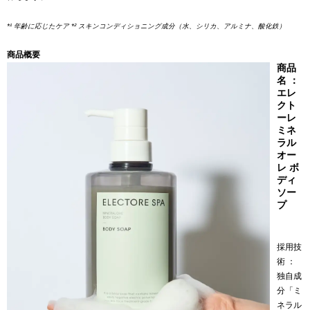
*¹ 年齢に応じたケア *² スキンコンディショニング成分（水、シリカ、アルミナ、酸化鉄）
商品概要
商品
名 ：
エレ
クト
ーレ
ミネ
ラル
オー
レ ボ
ディ
ソー
プ
採用技
術 ：
独自成
分「ミ
ネラル