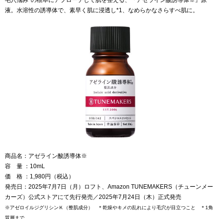
毛穴悩み*の根本にアプローチして肌を整える、『アゼライン酸誘導体※』原
液。水溶性の誘導体で、素早く肌に浸透し*1、なめらかなさらすべ肌に。
商品名：アゼライン酸誘導体※
容 量 ：10mL
価 格 ：1,980円（税込）
発売日：2025年7月7日（月）ロフト、Amazon TUNEMAKERS（チューンメー
カーズ）公式ストアにて先行発売／2025年7月24日（木）正式発売
※アゼロイルジグリシンＫ（整肌成分） ＊乾燥やキメの乱れにより毛穴が目立つこと ＊1角
質層まで