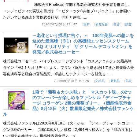
株式会社Rhelixaが展開する老化研究の社会実装を推進し、
ロンジェビティの実現を目指す「エピクロック®共創プロジェクト」に参画い
ただいている森永乳業株式会社が、同社と連携……
2026年07月31日 17：47
原料
研究報告
美容
調査
～老化という摂理に告ぐ。～ 100年美肌への想いを
込めた最高峰（※1）の高機能エッセンスクリーム
「AQ ミリオリティ ザ クリーム デコラシオン」を
発売／株式会社コーセー
株式会社コーセーは、ハイプレステージブランド『コスメデコルテ』の最高峰
ライン「AQ ミリオリティ」より、ブランド誕生から磨き続けてきた最先端の美
容皮膚科学と独自の官能品質、卓越したテクノロジーを結集し……
2026年07月31日 10：26
化粧品
新製品
美容
1箱で「葡萄＆カシス味」と「マスカット味」の2つ
のフレーバーが楽しめるファンケル「ディープチャ
ージ コラーゲン 2種の葡萄ゼリー」（機能性表示食
品）8月18日（火）数量限定発売／株式会社ファンケ
ル
株式会社ファンケルは2026年8月18日（火）から、「ディープチャージ コラー
ゲン 2種のゼリー」（1箱10本入り／価格：2,494円＜税込＞）を「肌のうるお
いと弾力を維持する」機能性表示食品として、……