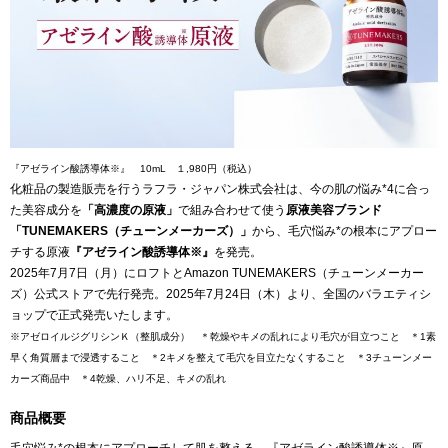
『アゼライン酸誘導体※』 10mL １,980円（税込）
化粧品の製造販売を行うラフラ・ジャパン株式会社は、今の肌の悩み*4に合っ
た美容成分を
「高濃度の原液」
で組み合わせて使う
原液美容ブランド
「TUNEMAKERS（チューンメーカーズ）」
から、毛穴悩み*の根本にアプロー
チする原液
『アゼライン酸誘導体※』
を発売。
2025年7月7日（月）にロフトとAmazon TUNEMAKERS（チューンメーカー
ズ）公式ストアで先行発売。2025年7月24日（木）より、全国のバラエティシ
ョップで正式発売いたします。
※アゼロイルジグリシンＫ（整肌成分） ＊乾燥やキメの乱れにより毛穴が目立つこと ＊1素
早く角質層まで浸透すること ＊2キメを整えて毛穴を目立たなくすること ＊3チューンメー
カーズ商品中 ＊4乾燥、ハリ不足、キメの乱れ
商品概要