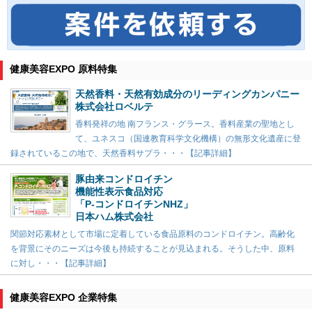
健康美容EXPO 原料特集
天然香料・天然有効成分のリーディングカンパニー
株式会社ロベルテ
香料発祥の地 南フランス・グラース。香料産業の聖地とし
て、ユネスコ（国連教育科学文化機構）の無形文化遺産に登
録されているこの地で、天然香料サプラ・・・【記事詳細】
豚由来コンドロイチン
機能性表示食品対応
「P-コンドロイチンNHZ」
日本ハム株式会社
関節対応素材として市場に定着している食品原料のコンドロイチン。高齢化
を背景にそのニーズは今後も持続することが見込まれる。そうした中、原料
に対し・・・【記事詳細】
健康美容EXPO 企業特集