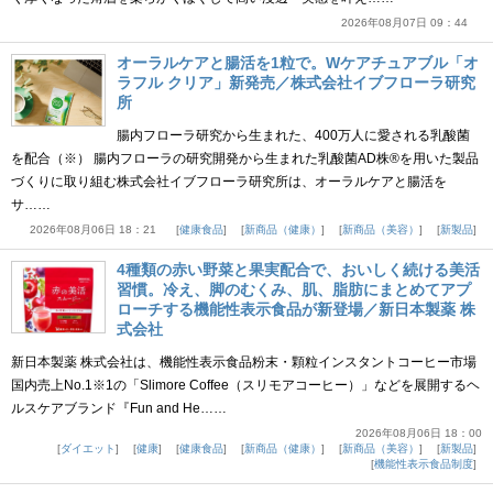
2026年08月07日 09：44
オーラルケアと腸活を1粒で。Wケアチュアブル「オ
ラフル クリア」新発売／株式会社イブフローラ研究
所
腸内フローラ研究から生まれた、400万人に愛される乳酸菌
を配合（※） 腸内フローラの研究開発から生まれた乳酸菌AD株®を用いた製品
づくりに取り組む株式会社イブフローラ研究所は、オーラルケアと腸活を
サ……
2026年08月06日 18：21
健康食品
新商品（健康）
新商品（美容）
新製品
4種類の赤い野菜と果実配合で、おいしく続ける美活
習慣。冷え、脚のむくみ、肌、脂肪にまとめてアプ
ローチする機能性表示食品が新登場／新日本製薬 株
式会社
新日本製薬 株式会社は、機能性表示食品粉末・顆粒インスタントコーヒー市場
国内売上No.1※1の「Slimore Coffee（スリモアコーヒー）」などを展開するヘ
ルスケアブランド『Fun and He……
2026年08月06日 18：00
ダイエット
健康
健康食品
新商品（健康）
新商品（美容）
新製品
機能性表示食品制度