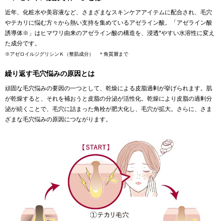
近年、化粧水や美容液など、さまざまなスキンケアアイテムに配合され、毛穴
やテカリに悩む方々から熱い支持を集めているアゼライン酸。「アゼライン酸
誘導体※」はヒマワリ由来のアゼライン酸の構造を、浸透*やすい水溶性に変え
た成分です。
※アゼロイルジグリシンＫ（整肌成分） ＊角質層まで
繰り返す毛穴悩みの原因とは
頑固な毛穴悩みの要因の一つとして、乾燥による皮脂過剰が挙げられます。肌
が乾燥すると、それを補おうと皮脂の分泌が活性化。乾燥により皮脂の過剰分
泌が続くことで、毛穴に詰まった角栓が肥大化し、毛穴が拡大。さらに、さま
ざまな毛穴悩みの原因につながります。