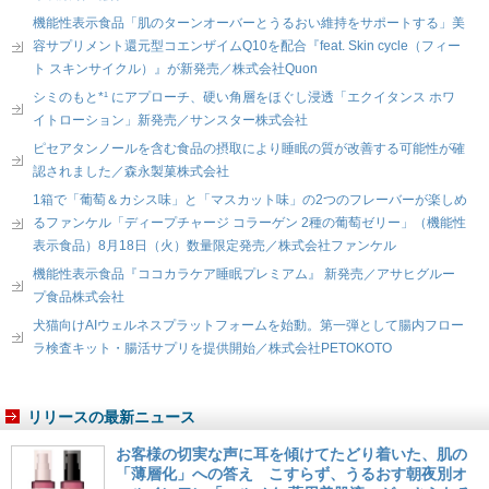
機能性表示食品「肌のターンオーバーとうるおい維持をサポートする」美
容サプリメント還元型コエンザイムQ10を配合『feat. Skin cycle（フィー
ト スキンサイクル）』が新発売／株式会社Quon
シミのもと*¹ にアプローチ、硬い角層をほぐし浸透「エクイタンス ホワ
イトローション」新発売／サンスター株式会社
ピセアタンノールを含む食品の摂取により睡眠の質が改善する可能性が確
認されました／森永製菓株式会社
1箱で「葡萄＆カシス味」と「マスカット味」の2つのフレーバーが楽しめ
るファンケル「ディープチャージ コラーゲン 2種の葡萄ゼリー」（機能性
表示食品）8月18日（火）数量限定発売／株式会社ファンケル
機能性表示食品『ココカラケア睡眠プレミアム』 新発売／アサヒグルー
プ食品株式会社
犬猫向けAIウェルネスプラットフォームを始動。第一弾として腸内フロー
ラ検査キット・腸活サプリを提供開始／株式会社PETOKOTO
リリースの最新ニュース
お客様の切実な声に耳を傾けてたどり着いた、肌の
「薄層化」への答え こすらず、うるおす朝夜別オ