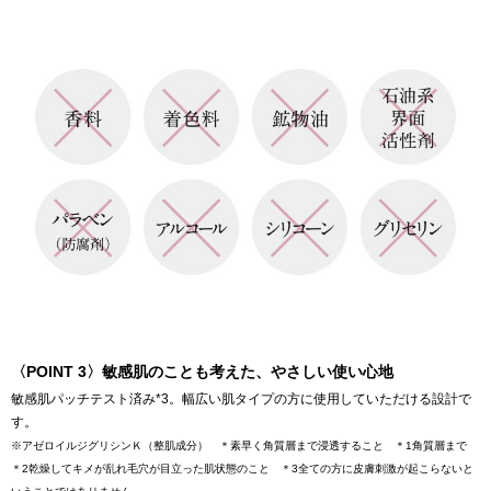
〈POINT 3〉敏感肌のことも考えた、やさしい使い心地
敏感肌パッチテスト済み*3。幅広い肌タイプの方に使用していただける設計で
す。
※アゼロイルジグリシンＫ（整肌成分） ＊素早く角質層まで浸透すること ＊1角質層まで
＊2乾燥してキメが乱れ毛穴が目立った肌状態のこと ＊3全ての方に皮膚刺激が起こらないと