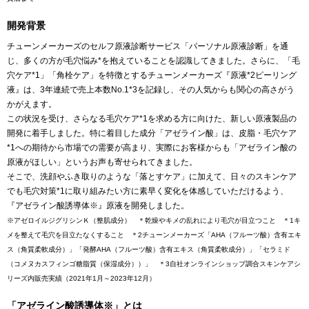
開発背景
チューンメーカーズのセルフ原液診断サービス「パーソナル原液診断」を通
じ、多くの方が毛穴悩み*を抱えていることを認識してきました。さらに、「毛
穴ケア*1」「角栓ケア」を特徴とするチューンメーカーズ『原液*2ピーリング
液』は、3年連続で売上本数No.1*3を記録し、その人気からも関心の高さがう
かがえます。
この状況を受け、さらなる毛穴ケア*1を求める方に向けた、新しい原液製品の
開発に着手しました。特に着目した成分「アゼライン酸」は、皮脂・毛穴ケア
*1への期待から市場での需要が高まり、実際にお客様からも「アゼライン酸の
原液がほしい」というお声も寄せられてきました。
そこで、洗顔やふき取りのような「落とすケア」に加えて、日々のスキンケア
でも毛穴対策*1に取り組みたい方に素早く変化を体感していただけるよう、
『アゼライン酸誘導体※』原液を開発しました。
※アゼロイルジグリシンＫ（整肌成分） ＊乾燥やキメの乱れにより毛穴が目立つこと ＊1キ
メを整えて毛穴を目立たなくすること ＊2チューンメーカーズ「AHA（フルーツ酸）含有エキ
ス（角質柔軟成分）」「発酵AHA（フルーツ酸）含有エキス（角質柔軟成分）」「セラミド
（コメヌカスフィンゴ糖脂質（保湿成分））」 ＊3自社オンラインショップ調合スキンケアシ
リーズ内販売実績（2021年1月～2023年12月）
「アゼライン酸誘導体※」とは