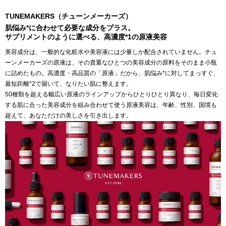
TUNEMAKERS（チューンメーカーズ）
肌悩み*に合わせて必要な成分をプラス。
サプリメントのように選べる、高濃度*1の原液美容
美容成分は、一般的な化粧水や美容液には少量しか配合されていません。チュ
ーンメーカーズの原液は、その貴重なひとつの美容成分の原料をそのまま小瓶
に詰めたもの。高濃度・高品質の「原液」だから、肌悩み*に対してまっすぐ、
最短距離*2で届いて、なりたい肌に整えます。
50種類を超える幅広い原液のラインアップからひとりひとり異なり、毎日変化
する肌に合った美容成分を組み合わせて使う原液美容は、年齢、性別、国境も
超えて、あなただけの美しさを引き出します。