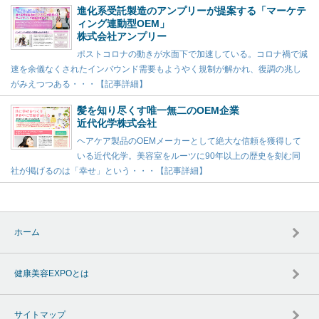
進化系受託製造のアンプリーが提案する「マーケテ
ィング連動型OEM」
株式会社アンプリー
ポストコロナの動きが水面下で加速している。コロナ禍で減
速を余儀なくされたインバウンド需要もようやく規制が解かれ、復調の兆し
がみえつつある・・・【記事詳細】
髪を知り尽くす唯一無二のOEM企業
近代化学株式会社
ヘアケア製品のOEMメーカーとして絶大な信頼を獲得して
いる近代化学。美容室をルーツに90年以上の歴史を刻む同
社が掲げるのは「幸せ」という・・・【記事詳細】
ホーム
健康美容EXPOとは
サイトマップ