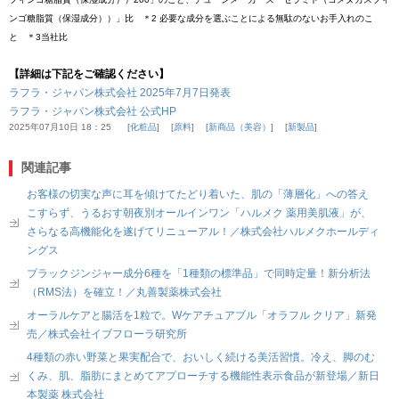
ンゴ糖脂質（保湿成分））」比 ＊2 必要な成分を選ぶことによる無駄のないお手入れのこ
と ＊3当社比
【詳細は下記をご確認ください】
ラフラ・ジャパン株式会社 2025年7月7日発表
ラフラ・ジャパン株式会社 公式HP
2025年07月10日 18：25
化粧品
原料
新商品（美容）
新製品
関連記事
お客様の切実な声に耳を傾けてたどり着いた、肌の「薄層化」への答え
こすらず、うるおす朝夜別オールインワン「ハルメク 薬用美肌液」が、
さらなる高機能化を遂げてリニューアル！／株式会社ハルメクホールディ
ングス
ブラックジンジャー成分6種を「1種類の標準品」で同時定量！新分析法
（RMS法）を確立！／丸善製薬株式会社
オーラルケアと腸活を1粒で。Wケアチュアブル「オラフル クリア」新発
売／株式会社イブフローラ研究所
4種類の赤い野菜と果実配合で、おいしく続ける美活習慣。冷え、脚のむ
くみ、肌、脂肪にまとめてアプローチする機能性表示食品が新登場／新日
本製薬 株式会社