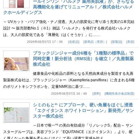
ールインワン「ハルメク 薬用美肌液」が、さらなる
高機能化を遂げてリニューアル！／株式会社ハルメ
クホールディングス
～ UVカット・バリア強化・ナノ浸透。大人の肌変化に寄り添う充実の1本完結
設計 〜 販売部数No.1（※1）雑誌『ハルメク』を発行する株式会社ハルメク
は、大人の肌変化である「薄層化（はくそうか）」に……
2026年08月07日 17：36
化粧品
新商品（美容）
新製品
美容
ブラックジンジャー成分6種を「1種類の標準品」で
同時定量！新分析法（RMS法）を確立！／丸善製薬
株式会社
健康食品や化粧品の原料となる天然由来成分を製造する丸善
製薬株式会社は、ブラックジンジャー（Kaempferia parviflora）に含まれる6種
のポリメトキシフラボンを、定量NMR法に基づ……
2026年08月07日 16：49
原料
機能性表示食品制度
シミのもと*¹ にアプローチ、硬い角層をほぐし浸透
「エクイタンス ホワイトローション」新発売／サン
スター株式会社
～日本で唯一*² の美白有効成分「リノレックS」配合～ サン
スターグループは、美容ブランド「EQUITANCE（エクイタンス）」より、硬
く厚くなった角層を柔らかくほぐして高い浸透*³ 実感を叶え……