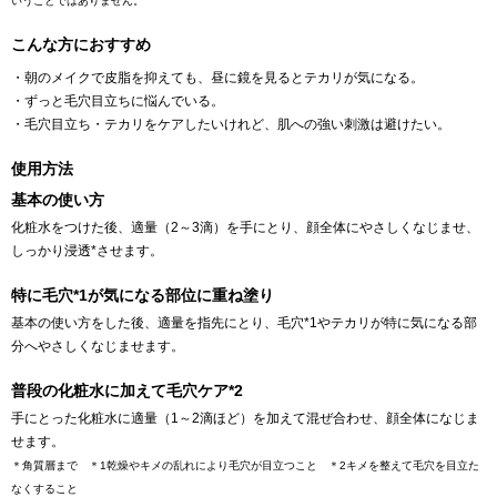
いうことではありません。
こんな方におすすめ
・朝のメイクで皮脂を抑えても、昼に鏡を見るとテカリが気になる。
・ずっと毛穴目立ちに悩んでいる。
・毛穴目立ち・テカリをケアしたいけれど、肌への強い刺激は避けたい。
使用方法
基本の使い方
化粧水をつけた後、適量（2～3滴）を手にとり、顔全体にやさしくなじませ、
しっかり浸透*させます。
特に毛穴*1が気になる部位に重ね塗り
基本の使い方をした後、適量を指先にとり、毛穴*1やテカリが特に気になる部
分へやさしくなじませます。
普段の化粧水に加えて毛穴ケア*2
手にとった化粧水に適量（1～2滴ほど）を加えて混ぜ合わせ、顔全体になじま
せます。
＊角質層まで ＊1乾燥やキメの乱れにより毛穴が目立つこと ＊2キメを整えて毛穴を目立た
なくすること