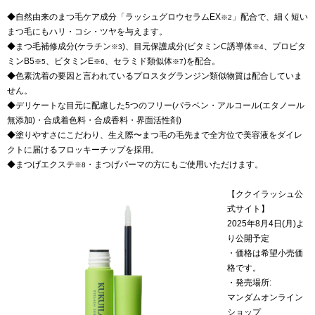
◆自然由来のまつ毛ケア成分「ラッシュグロウセラムEX
」配合で、細く短い
※2
まつ毛にもハリ・コシ・ツヤを与えます。
◆まつ毛補修成分(ケラチン
)、目元保護成分(ビタミンC誘導体
、プロビタ
※3
※4
ミンB5
、ビタミンE
、セラミド類似体
)を配合。
※5
※6
※7
◆色素沈着の要因と言われているプロスタグランジン類似物質は配合していま
せん。
◆デリケートな目元に配慮した5つのフリー(パラベン・アルコール(エタノール
無添加)・合成着色料・合成香料・界面活性剤)
◆塗りやすさにこだわり、生え際〜まつ毛の毛先まで全方位で美容液をダイレ
クトに届けるフロッキーチップを採用。
◆まつげエクステ
・まつげパーマの方にもご使用いただけます。
※8
【ククイラッシュ公
式サイト】
2025年8月4日(月)よ
り公開予定
・価格は希望小売価
格です。
・発売場所:
マンダムオンライン
ショップ