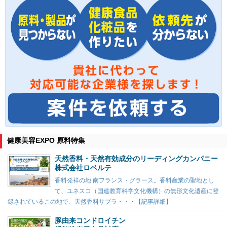
健康美容EXPO 原料特集
天然香料・天然有効成分のリーディングカンパニー
株式会社ロベルテ
香料発祥の地 南フランス・グラース。香料産業の聖地とし
て、ユネスコ（国連教育科学文化機構）の無形文化遺産に登
録されているこの地で、天然香料サプラ・・・【記事詳細】
豚由来コンドロイチン