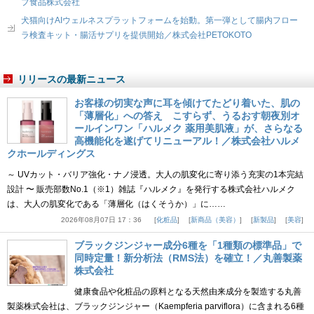
プ食品株式会社
犬猫向けAIウェルネスプラットフォームを始動。第一弾として腸内フロー
ラ検査キット・腸活サプリを提供開始／株式会社PETOKOTO
リリースの最新ニュース
お客様の切実な声に耳を傾けてたどり着いた、肌の
「薄層化」への答え こすらず、うるおす朝夜別オ
ールインワン「ハルメク 薬用美肌液」が、さらなる
高機能化を遂げてリニューアル！／株式会社ハルメ
クホールディングス
～ UVカット・バリア強化・ナノ浸透。大人の肌変化に寄り添う充実の1本完結
設計 〜 販売部数No.1（※1）雑誌『ハルメク』を発行する株式会社ハルメク
は、大人の肌変化である「薄層化（はくそうか）」に……
2026年08月07日 17：36
化粧品
新商品（美容）
新製品
美容
ブラックジンジャー成分6種を「1種類の標準品」で
同時定量！新分析法（RMS法）を確立！／丸善製薬
株式会社
健康食品や化粧品の原料となる天然由来成分を製造する丸善
製薬株式会社は、ブラックジンジャー（Kaempferia parviflora）に含まれる6種