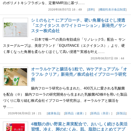
のポリメトキシフラボンを、定量NMR法に基づ……
2026年08月07日 16：49
原料
機能性表示食品制度
シミのもと*¹ にアプローチ、硬い角層をほぐし浸透
「エクイタンス ホワイトローション」新発売／サン
スター株式会社
～日本で唯一*² の美白有効成分「リノレックS」配合～ サン
スターグループは、美容ブランド「EQUITANCE（エクイタンス）」より、硬
く厚くなった角層を柔らかくほぐして高い浸透*³ 実感を叶え……
2026年08月07日 09：44
オーラルケアと腸活を1粒で。Wケアチュアブル「オ
ラフル クリア」新発売／株式会社イブフローラ研究
所
腸内フローラ研究から生まれた、400万人に愛される乳酸菌
を配合（※） 腸内フローラの研究開発から生まれた乳酸菌AD株®を用いた製品
づくりに取り組む株式会社イブフローラ研究所は、オーラルケアと腸活を
サ……
2026年08月06日 18：21
健康食品
新商品（健康）
新商品（美容）
新製品
4種類の赤い野菜と果実配合で、おいしく続ける美活
習慣。冷え、脚のむくみ、肌、脂肪にまとめてアプ