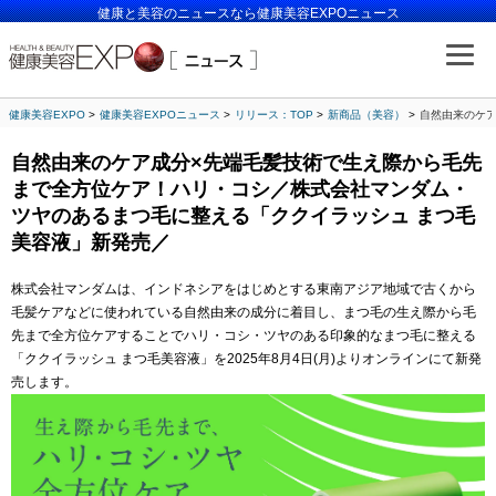
健康と美容のニュースなら健康美容EXPOニュース
健康美容EXPO
健康美容EXPOニュース
リリース：TOP
新商品（美容）
自然由来のケ
自然由来のケア成分×先端毛髪技術で生え際から毛先
まで全方位ケア！ハリ・コシ／株式会社マンダム・
ツヤのあるまつ毛に整える「ククイラッシュ まつ毛
美容液」新発売／
株式会社マンダムは、インドネシアをはじめとする東南アジア地域で古くから
毛髪ケアなどに使われている自然由来の成分に着目し、まつ毛の生え際から毛
先まで全方位ケアすることでハリ・コシ・ツヤのある印象的なまつ毛に整える
「ククイラッシュ まつ毛美容液」を2025年8月4日(月)よりオンラインにて新発
売します。