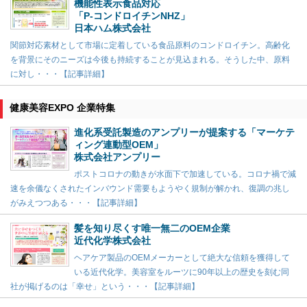
機能性表示食品対応
「P-コンドロイチンNHZ」
日本ハム株式会社
関節対応素材として市場に定着している食品原料のコンドロイチン。高齢化
を背景にそのニーズは今後も持続することが見込まれる。そうした中、原料
に対し・・・【記事詳細】
健康美容EXPO 企業特集
進化系受託製造のアンプリーが提案する「マーケテ
ィング連動型OEM」
株式会社アンプリー
ポストコロナの動きが水面下で加速している。コロナ禍で減
速を余儀なくされたインバウンド需要もようやく規制が解かれ、復調の兆し
がみえつつある・・・【記事詳細】
髪を知り尽くす唯一無二のOEM企業
近代化学株式会社
ヘアケア製品のOEMメーカーとして絶大な信頼を獲得して
いる近代化学。美容室をルーツに90年以上の歴史を刻む同
社が掲げるのは「幸せ」という・・・【記事詳細】