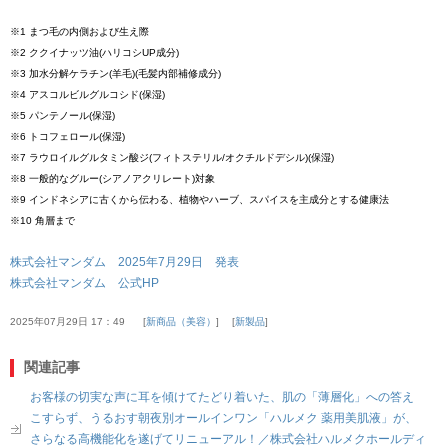
※1 まつ毛の内側および生え際
※2 ククイナッツ油(ハリコシUP成分)
※3 加水分解ケラチン(羊毛)(毛髪内部補修成分)
※4 アスコルビルグルコシド(保湿)
※5 パンテノール(保湿)
※6 トコフェロール(保湿)
※7 ラウロイルグルタミン酸ジ(フィトステリル/オクチルドデシル)(保湿)
※8 一般的なグルー(シアノアクリレート)対象
※9 インドネシアに古くから伝わる、植物やハーブ、スパイスを主成分とする健康法
※10 角層まで
株式会社マンダム 2025年7月29日 発表
株式会社マンダム 公式HP
2025年07月29日 17：49
新商品（美容）
新製品
関連記事
お客様の切実な声に耳を傾けてたどり着いた、肌の「薄層化」への答え
こすらず、うるおす朝夜別オールインワン「ハルメク 薬用美肌液」が、
さらなる高機能化を遂げてリニューアル！／株式会社ハルメクホールディ