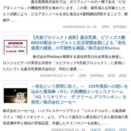
森永製菓株式会社では、ポリフェノールの一種である「ピセ
アタンノール」の機能性研究を進めています。この度、健常成人を対象とした
ヒト試験により、ピセアタンノールを含む食品を4週間継続摂取することで、睡
眠中……
2026年08月04日 20：09
原料
研究報告
【共創プロジェクト成果】森永乳業、ビフィズス菌
BB536配合ヨーグルトと生活習慣改善による「老化
速度の減速」の可能性を確認／株式会社Rhelixa
株式会社Rhelixaが展開する老化研究の社会実装を推進し、
ロンジェビティの実現を目指す「エピクロック®共創プロジェクト」に参画い
ただいている森永乳業株式会社が、同社と連携……
2026年07月31日 17：47
原料
研究報告
美容
調査
～老化という摂理に告ぐ。～ 100年美肌への想いを
込めた最高峰（※1）の高機能エッセンスクリーム
「AQ ミリオリティ ザ クリーム デコラシオン」を
発売／株式会社コーセー
株式会社コーセーは、ハイプレステージブランド『コスメデコルテ』の最高峰
ライン「AQ ミリオリティ」より、ブランド誕生から磨き続けてきた最先端の美
容皮膚科学と独自の官能品質、卓越したテクノロジーを結集し……
2026年07月31日 10：26
化粧品
新製品
美容