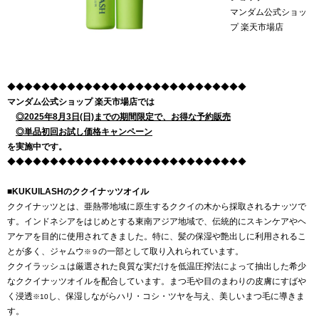
マンダム公式ショッ
プ 楽天市場店
◆◆◆◆◆◆◆◆◆◆◆◆◆◆◆◆◆◆◆◆◆◆◆◆◆◆◆◆
マンダム公式ショップ 楽天市場店では
◎2025年8月3日(日)までの期間限定で、お得な予約販売
◎単品初回お試し価格キャンペーン
を実施中です。
◆◆◆◆◆◆◆◆◆◆◆◆◆◆◆◆◆◆◆◆◆◆◆◆◆◆◆◆
■KUKUILASHのククイナッツオイル
ククイナッツとは、亜熱帯地域に原生するククイの木から採取されるナッツで
す。インドネシアをはじめとする東南アジア地域で、伝統的にスキンケアやヘ
アケアを目的に使用されてきました。特に、髪の保湿や艶出しに利用されるこ
とが多く、ジャムウ
の一部として取り入れられています。
※９
ククイラッシュは厳選された良質な実だけを低温圧搾法によって抽出した希少
なククイナッツオイルを配合しています。まつ毛や目のまわりの皮膚にすばや
く浸透
し、保湿しながらハリ・コシ・ツヤを与え、美しいまつ毛に導きま
※10
す。