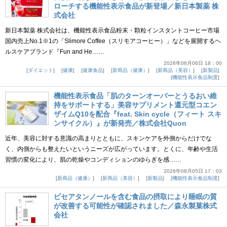
ローチする機能性表示食品が新登場／新日本製薬 株
式会社
新日本製薬 株式会社は、機能性表示食品粉末・顆粒インスタントコーヒー市場
国内売上No.1※1の「Slimore Coffee（スリモアコーヒー）」などを展開するヘ
ルスケアブランド『Fun and He……
2026年08月06日 18：00
ダイエット
健康
健康食品
新商品（健康）
新商品（美容）
新製品
機能性表示食品制度
機能性表示食品「肌のターンオーバーとうるおい維
持をサポートする」美容サプリメント還元型コエン
ザイムQ10を配合『feat. Skin cycle（フィート スキ
ンサイクル）』が新発売／株式会社Quon
近年、美容に対する意識の高まりとともに、スキンケアを外側からだけでな
く、内側からも整えたいというニーズが広がっています。とくに、年齢や生活
習慣の変化により、肌の乾燥やコンディションのゆらぎを感……
2026年08月05日 17：03
新商品（健康）
新商品（美容）
新製品
機能性表示食品制度
ピセアタンノールを含む食品の摂取により睡眠の質
が改善する可能性が確認されました／森永製菓株式
会社