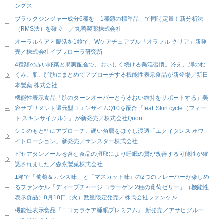
ングス
ブラックジンジャー成分6種を「1種類の標準品」で同時定量！新分析法
（RMS法）を確立！／丸善製薬株式会社
オーラルケアと腸活を1粒で。Wケアチュアブル「オラフル クリア」新発
売／株式会社イブフローラ研究所
4種類の赤い野菜と果実配合で、おいしく続ける美活習慣。冷え、脚のむ
くみ、肌、脂肪にまとめてアプローチする機能性表示食品が新登場／新日
本製薬 株式会社
機能性表示食品「肌のターンオーバーとうるおい維持をサポートする」美
容サプリメント還元型コエンザイムQ10を配合『feat. Skin cycle（フィー
ト スキンサイクル）』が新発売／株式会社Quon
シミのもと*¹ にアプローチ、硬い角層をほぐし浸透「エクイタンス ホワ
イトローション」新発売／サンスター株式会社
ピセアタンノールを含む食品の摂取により睡眠の質が改善する可能性が確
認されました／森永製菓株式会社
1箱で「葡萄＆カシス味」と「マスカット味」の2つのフレーバーが楽しめ
るファンケル「ディープチャージ コラーゲン 2種の葡萄ゼリー」（機能性
表示食品）8月18日（火）数量限定発売／株式会社ファンケル
機能性表示食品『ココカラケア睡眠プレミアム』 新発売／アサヒグルー