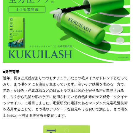
■発売背景
近年、⻑さと束感がありつつもナチュラルなまつ毛メイクがトレンドとなって
おり、まつ毛ケアにも注目が集まっています。高いケア効果を求める一方で、
赤み・かゆみ・色素沈着などの目元トラブルに関心を寄せる声が散見される
中、古くから毛髪や肌のケアに使用されている自然由来のケア成分「ククイナ
ッツオイル」に着目しました。毛髪研究に定評のあるマンダムの先端毛髪技術
を応用することで、まつ毛やデリケートな目元をうるおいで満たし、まつ毛を
土台
から整える美容液を提案します。
※1