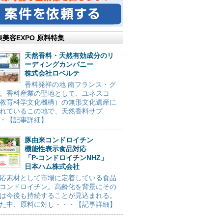
康美容EXPO 原料特集
天然香料・天然有効成分のリ
ーディングカンパニー
株式会社ロベルテ
香料発祥の地 南フランス・グ
。香料産業の聖地として、ユネスコ
教育科学文化機構）の無形文化遺産に
れているこの地で、天然香料サプ
・【記事詳細】
豚由来コンドロイチン
機能性表示食品対応
「P-コンドロイチンNHZ」
日本ハム株式会社
応素材として市場に定着している食品
コンドロイチン。高齢化を背景にその
は今後も持続することが見込まれる。
た中、原料に対し・・・【記事詳細】