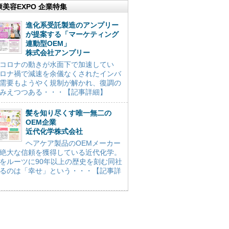
康美容EXPO 企業特集
進化系受託製造のアンプリー
が提案する「マーケティング
連動型OEM」
株式会社アンプリー
コロナの動きが水面下で加速してい
ロナ禍で減速を余儀なくされたインバ
需要もようやく規制が解かれ、復調の
みえつつある・・・【記事詳細】
髪を知り尽くす唯一無二の
OEM企業
近代化学株式会社
ヘアケア製品のOEMメーカー
絶大な信頼を獲得している近代化学。
をルーツに90年以上の歴史を刻む同社
るのは「幸せ」という・・・【記事詳