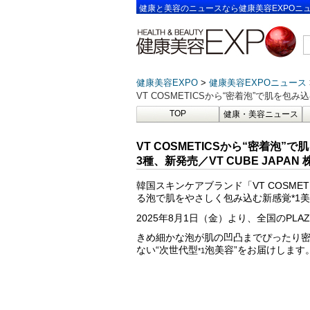
健康と美容のニュースなら健康美容EXPOニ
健康美容EXPO
健康美容EXPOニュース
VT COSMETICSから“密着泡”で肌を包
TOP
健康・美容ニュース
VT COSMETICSから“密着泡
3種、新発売／VT CUBE JAPAN
韓国スキンケアブランド「VT COSME
る泡で肌をやさしく包み込む新感覚*1
2025年8月1日（金）より、全国のPLA
きめ細かな泡が肌の凹凸までぴったり
ない“次世代型
泡美容”をお届けします
*1