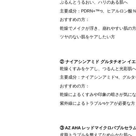
ぷるんとうるおい、ハリのある肌へ
主要成分：PDRN+™
、ヒアルロン酸
*3
おすすめの方：
乾燥でメイクが浮き、崩れやすい肌の
ツヤのない肌をケアしたい方
② ナイアシンアミド グルタチオン イ
乾燥くすみをケアし、つるんと光彩肌
主要成分：ナイアシンアミド
、グルタ
*4
おすすめの方：
乾燥によるくすみや印象の暗さが気に
紫外線によるトラブル
ケアが必要な方
*6
③ AZ AHA レッドマイクロバブルセラ
皮脂トラブルを整えてなめらかな肌へ