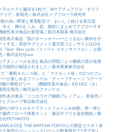
ーラルケアと腸活を1粒で。Wケアチュアブル「オラフ
 クリア」新発売／株式会社イブフローラ研究所
種類の赤い野菜と果実配合で、おいしく続ける美活習
。冷え、脚のむくみ、肌、脂肪にまとめてアプローチす
機能性表示食品が新登場／新日本製薬 株式会社
能性表示食品「肌のターンオーバーとうるおい維持をサ
ートする」美容サプリメント還元型コエンザイムQ10を
合『feat. Skin cycle（フィート スキンサイクル）』が新
売／株式会社Quon
セアタンノールを含む食品の摂取により睡眠の質が改善
る可能性が確認されました／森永製菓株式会社
箱で「葡萄＆カシス味」と「マスカット味」の2つのフレ
バーが楽しめるファンケル「ディープチャージ コラーゲ
 2種の葡萄ゼリー」（機能性表示食品）8月18日（火）
量限定発売／株式会社ファンケル
能性表示食品『ココカラケア睡眠プレミアム』 新発売／
サヒグループ食品株式会社
猫向けAIウェルネスプラットフォームを始動。第一弾と
て腸内フローラ検査キット・腸活サプリを提供開始／株
会社PETOKOTO
BANILA CO】THE MATCHA TOKYOとの限定コラボ！抹
ラテ発想のクレンジングバームが数量限定で7月下旬よ