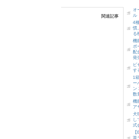
オ
ル
関連記事
4
慣
る
機
ポ
配
発
ピ
す
1
ー
ン
数
機
ア
犬
し
式
【
茶