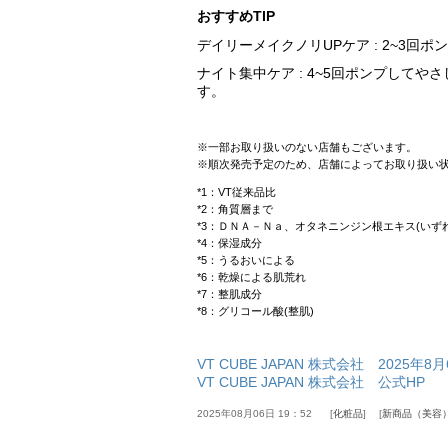
おすすめTIP
デイリーメイクノリUPケア : 2~3回
ナイト集中ケア : 4~5回ポンプして
す。
※一部お取り扱いのない店舗もございます。
※順次発売予定のため、店舗によってお取り扱い
*1：VT従来品比
*2：角質層まで
*3：ＤＮＡ－Ｎａ、オタネニンジン根エキス(いず
*4：保湿成分
*5：うるおいによる
*6：乾燥による肌荒れ
*7：整肌成分
*8：グリコール酸(整肌)
VT CUBE JAPAN 株式会社 2025年
VT CUBE JAPAN 株式会社 公式HP
2025年08月06日 19：52
化粧品
新商品（美容