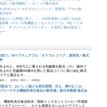
店頭にて販売開始！／モノック株式会社
PLUSカルピス カラダクレンジング』新発売／アサヒ飲
株式会社
老化という摂理に告ぐ。～ 100年美肌への想いを込め
最高峰（※1）の高機能エッセンスクリーム「AQ ミリオ
ティ ザ クリーム デコラシオン」を発売／株式会社コ
セー
1粒で。Wケアチュアブル「オラフル クリア」新発売／株式
所
生まれた、400万人に愛される乳酸菌を配合（※） 腸内フ
生まれた乳酸菌AD株®を用いた製品づくりに取り組む株式
ケアと腸活をサ……
健康）
新商品（美容）
新製品
実配合で、おいしく続ける美活習慣。冷え、脚のむくみ、
プローチする機能性表示食品が新登場／新日本製薬 株式会
は、機能性表示食品粉末・顆粒インスタントコーヒー市場国
offee（スリモアコーヒー）」などを展開するヘルスケアブランド