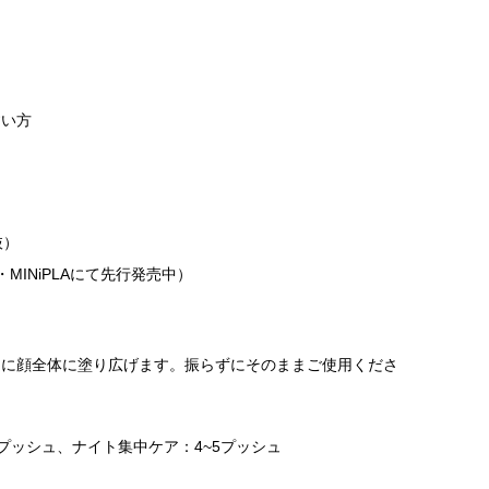
すい方
抜）
・MINiPLAにて先行発売中）
うに顔全体に塗り広げます。振らずにそのままご使用くださ
3プッシュ、ナイト集中ケア：4~5プッシュ