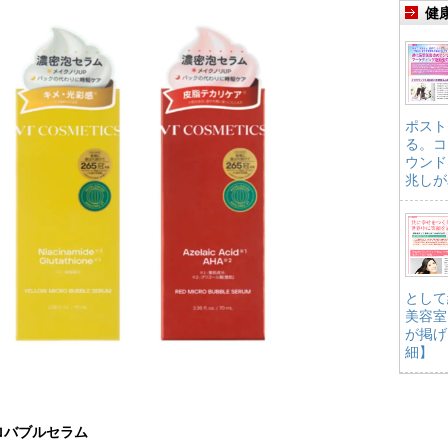
健
ポスト
る。コ
ウンド
兆しが
として
美容室
が掲げ
細】
クロバブルセラム