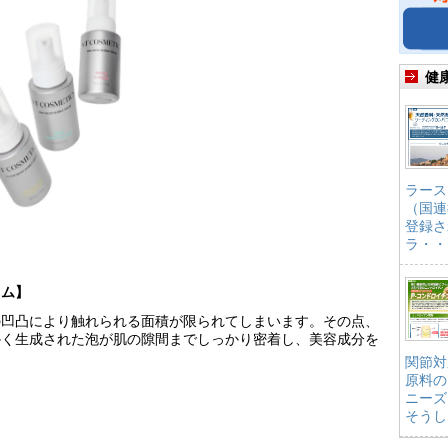
健
ラース
（国連
登録さ
ラ・・
ラム】
の凹凸により触れられる面積が限られてしまいます。その点、
かく生成された泡が肌の隙間までしっかり密着し、美容成分を
関節対
原料の
ニーズ
そうし