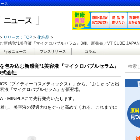
ュース
リリース：TOP
化粧品
み込む新感覚*1美容液『マイクロバブルセラム』3種、新発売／VT CUBE JAPA
行政ニュース
プレスリリース
コラム
”で肌を包み込む新感覚*1美容液『マイクロバブルセラム』
 株式会社
TICS（ブイティーコスメティックス）」から、“ぷしゅっ”と出
美容液『マイクロバブルセラム』が新登場。
ZA・MINiPLAにて先行発売いたします。
密着し、美容液の浸透力
をぐっと高めてくれる、これまでに
*2
。