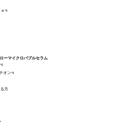
Ｎａ
*4
方
エローマイクロバブルセラム
へ
*5
チオン
*4
なる方
ム