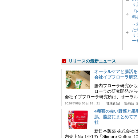
り
『
料
～
た
リ
ー
リリースの最新ニュース
オーラルケアと腸活を
会社イブフローラ研究
腸内フローラ研究から
ローラの研究開発から
会社イブフローラ研究所は、オーラル
2026年08月06日 18：21
健康食品
新商品（
4種類の赤い野菜と果
肌、脂肪にまとめてア
社
新日本製薬 株式会社
内売上No.1※1の「Slimore C