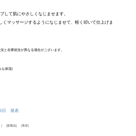
ポンプして肌にやさしくなじませます。
やさしくマッサージするようになじませて、軽く叩いて仕上げま
状況と在庫状況が異なる場合がございます。
れも保湿)
8月6日 発表
）
新製品
美容