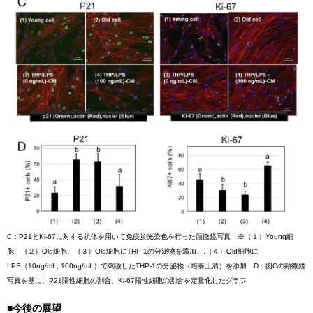
C：P21とKi-67に対する抗体を用いて免疫蛍光染色を行った顕微鏡写真 ※（１）Young細
胞、（２）Old細胞、（３）Old細胞にTHP-1の分泌物を添加、,（４）Old細胞に
LPS（10ng/mL, 100ng/mL）で刺激したTHP-1の分泌物（培養上清）を添加 D：図Cの顕微鏡
写真を基に、P21陽性細胞の割合、Ki-67陽性細胞の割合を定量化したグラフ
■今後の展望