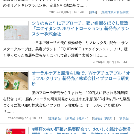
のポリメトキシフラボンを、定量NMR法に基づ……
2026年08月07日 16：49
原料
機能性表示食品制度
シミのもと*¹ にアプローチ、硬い角層をほぐし浸透
「エクイタンス ホワイトローション」新発売／サン
スター株式会社
～日本で唯一*² の美白有効成分「リノレックS」配合～ サン
スターグループは、美容ブランド「EQUITANCE（エクイタンス）」より、硬
く厚くなった角層を柔らかくほぐして高い浸透*³ 実感を叶え……
2026年08月07日 09：44
オーラルケアと腸活を1粒で。Wケアチュアブル「オ
ラフル クリア」新発売／株式会社イブフローラ研究
所
腸内フローラ研究から生まれた、400万人に愛される乳酸菌
を配合（※） 腸内フローラの研究開発から生まれた乳酸菌AD株®を用いた製品
づくりに取り組む株式会社イブフローラ研究所は、オーラルケアと腸活を
サ……
2026年08月06日 18：21
健康食品
新商品（健康）
新商品（美容）
新製品
4種類の赤い野菜と果実配合で、おいしく続ける美活