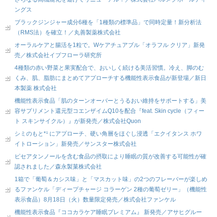
ングス
ブラックジンジャー成分6種を「1種類の標準品」で同時定量！新分析法
（RMS法）を確立！／丸善製薬株式会社
オーラルケアと腸活を1粒で。Wケアチュアブル「オラフル クリア」新発
売／株式会社イブフローラ研究所
4種類の赤い野菜と果実配合で、おいしく続ける美活習慣。冷え、脚のむ
くみ、肌、脂肪にまとめてアプローチする機能性表示食品が新登場／新日
本製薬 株式会社
機能性表示食品「肌のターンオーバーとうるおい維持をサポートする」美
容サプリメント還元型コエンザイムQ10を配合『feat. Skin cycle（フィー
ト スキンサイクル）』が新発売／株式会社Quon
シミのもと*¹ にアプローチ、硬い角層をほぐし浸透「エクイタンス ホワ
イトローション」新発売／サンスター株式会社
ピセアタンノールを含む食品の摂取により睡眠の質が改善する可能性が確
認されました／森永製菓株式会社
1箱で「葡萄＆カシス味」と「マスカット味」の2つのフレーバーが楽しめ
るファンケル「ディープチャージ コラーゲン 2種の葡萄ゼリー」（機能性
表示食品）8月18日（火）数量限定発売／株式会社ファンケル
機能性表示食品『ココカラケア睡眠プレミアム』 新発売／アサヒグルー