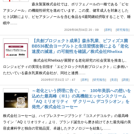
森永製菓株式会社では、ポリフェノールの一種である「ピセ
アタンノール」の機能性研究を進めています。この度、健常成人を対象とした
ヒト試験により、ピセアタンノールを含む食品を4週間継続摂取することで、睡
眠中……
2026年08月04日 20：09
原料
研究報告
【共創プロジェクト成果】森永乳業、ビフィズス菌
BB536配合ヨーグルトと生活習慣改善による「老化
速度の減速」の可能性を確認／株式会社Rhelixa
株式会社Rhelixaが展開する老化研究の社会実装を推進し、
ロンジェビティの実現を目指す「エピクロック®共創プロジェクト」に参画い
ただいている森永乳業株式会社が、同社と連携……
2026年07月31日 17：47
原料
研究報告
美容
調査
～老化という摂理に告ぐ。～ 100年美肌への想いを
込めた最高峰（※1）の高機能エッセンスクリーム
「AQ ミリオリティ ザ クリーム デコラシオン」を
発売／株式会社コーセー
株式会社コーセーは、ハイプレステージブランド『コスメデコルテ』の最高峰
ライン「AQ ミリオリティ」より、ブランド誕生から磨き続けてきた最先端の美
容皮膚科学と独自の官能品質、卓越したテクノロジーを結集し……