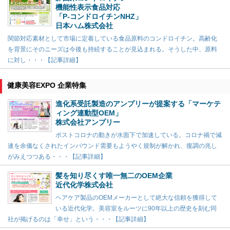
機能性表示食品対応
「P-コンドロイチンNHZ」
日本ハム株式会社
関節対応素材として市場に定着している食品原料のコンドロイチン。高齢化
を背景にそのニーズは今後も持続することが見込まれる。そうした中、原料
に対し・・・【記事詳細】
健康美容EXPO 企業特集
進化系受託製造のアンプリーが提案する「マーケテ
ィング連動型OEM」
株式会社アンプリー
ポストコロナの動きが水面下で加速している。コロナ禍で減
速を余儀なくされたインバウンド需要もようやく規制が解かれ、復調の兆し
がみえつつある・・・【記事詳細】
髪を知り尽くす唯一無二のOEM企業
近代化学株式会社
ヘアケア製品のOEMメーカーとして絶大な信頼を獲得して
いる近代化学。美容室をルーツに90年以上の歴史を刻む同
社が掲げるのは「幸せ」という・・・【記事詳細】