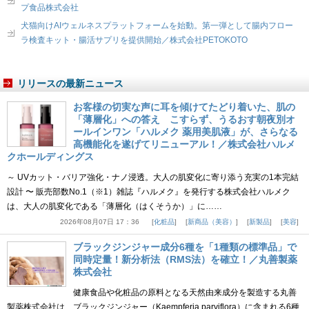
プ食品株式会社
犬猫向けAIウェルネスプラットフォームを始動。第一弾として腸内フロー
ラ検査キット・腸活サプリを提供開始／株式会社PETOKOTO
リリースの最新ニュース
お客様の切実な声に耳を傾けてたどり着いた、肌の
「薄層化」への答え こすらず、うるおす朝夜別オ
ールインワン「ハルメク 薬用美肌液」が、さらなる
高機能化を遂げてリニューアル！／株式会社ハルメ
クホールディングス
～ UVカット・バリア強化・ナノ浸透。大人の肌変化に寄り添う充実の1本完結
設計 〜 販売部数No.1（※1）雑誌『ハルメク』を発行する株式会社ハルメク
は、大人の肌変化である「薄層化（はくそうか）」に……
2026年08月07日 17：36
化粧品
新商品（美容）
新製品
美容
ブラックジンジャー成分6種を「1種類の標準品」で
同時定量！新分析法（RMS法）を確立！／丸善製薬
株式会社
健康食品や化粧品の原料となる天然由来成分を製造する丸善
製薬株式会社は、ブラックジンジャー（Kaempferia parviflora）に含まれる6種