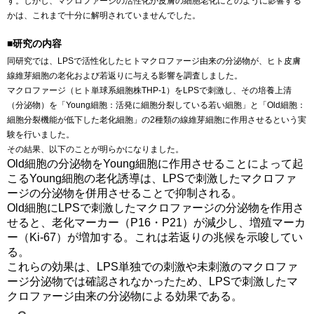
す。しかし、マクロファージの活性化が皮膚の細胞老化にどのように影響する
かは、これまで十分に解明されていませんでした。
■研究の内容
同研究では、LPSで活性化したヒトマクロファージ由来の分泌物が、ヒト皮膚
線維芽細胞の老化および若返りに与える影響を調査しました。
マクロファージ（ヒト単球系細胞株THP-1）をLPSで刺激し、その培養上清
（分泌物）を「Young細胞：活発に細胞分裂している若い細胞」と「Old細胞：
細胞分裂機能が低下した老化細胞」の2種類の線維芽細胞に作用させるという実
験を行いました。
その結果、以下のことが明らかになりました。
Old細胞の分泌物をYoung細胞に作用させることによって起
こるYoung細胞の老化誘導は、LPSで刺激したマクロファ
ージの分泌物を併用させることで抑制される。
Old細胞にLPSで刺激したマクロファージの分泌物を作用さ
せると、老化マーカー（P16・P21）が減少し、増殖マーカ
ー（Ki-67）が増加する。これは若返りの兆候を示唆してい
る。
これらの効果は、LPS単独での刺激や未刺激のマクロファ
ージ分泌物では確認されなかったため、LPSで刺激したマ
クロファージ由来の分泌物による効果である。