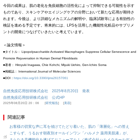
今回の成果は、肌の老化を免疫細胞の活性化によって抑制できる可能性を示す
ものであり、スキンケアやエイジングケアの分野において新たな応用が期待さ
れます。今後は、より詳細なメカニズムの解明や、臨床試験等による有効性の
検証を進める予定です。将来的には、LPSを活用した機能性化粧品やサプリメ
ントの開発につなげていきたいと考えています。
＜論文情報＞
■タイトル： Lipopolysaccharide-Activated Macrophages Suppress Cellular Senescence and
Promote Rejuvenation in Human Dermal Fibroblasts
■著者： Hiroyuki Inagawa, Chie Kohchi, Miyuki Uehiro, Gen-Ichiro Soma
■掲載誌： International Journal of Molecular Sciences
■DOI：
https://doi.org/10.3390/ijms26157061
自然免疫応用技研株式会社 2025年8月20日 発表
自然免疫応用技研株式会社 公式HP
2025年08月20日 20：06
研究報告
美容
関連記事
お客様の切実な声に耳を傾けてたどり着いた、肌の「薄層化」への答え
こすらず、うるおす朝夜別オールインワン「ハルメク 薬用美肌液」が、
さらなる高機能化を遂げてリニューアル！／株式会社ハルメクホールディ