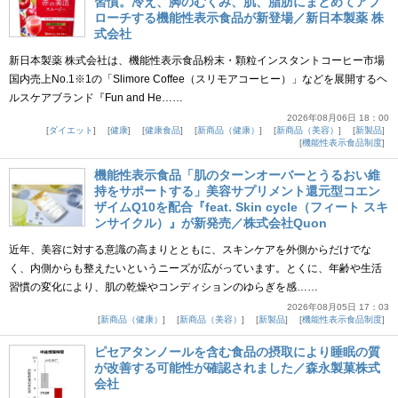
習慣。冷え、脚のむくみ、肌、脂肪にまとめてアプ
ローチする機能性表示食品が新登場／新日本製薬 株
式会社
新日本製薬 株式会社は、機能性表示食品粉末・顆粒インスタントコーヒー市場
国内売上No.1※1の「Slimore Coffee（スリモアコーヒー）」などを展開するヘ
ルスケアブランド『Fun and He……
2026年08月06日 18：00
ダイエット
健康
健康食品
新商品（健康）
新商品（美容）
新製品
機能性表示食品制度
機能性表示食品「肌のターンオーバーとうるおい維
持をサポートする」美容サプリメント還元型コエン
ザイムQ10を配合『feat. Skin cycle（フィート スキ
ンサイクル）』が新発売／株式会社Quon
近年、美容に対する意識の高まりとともに、スキンケアを外側からだけでな
く、内側からも整えたいというニーズが広がっています。とくに、年齢や生活
習慣の変化により、肌の乾燥やコンディションのゆらぎを感……
2026年08月05日 17：03
新商品（健康）
新商品（美容）
新製品
機能性表示食品制度
ピセアタンノールを含む食品の摂取により睡眠の質
が改善する可能性が確認されました／森永製菓株式
会社