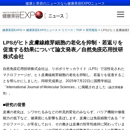
健康と美容のニュースなら健康美容EXPOニュース
健康美容EXPO
健康美容EXPOニュース
リリース：TOP
研究報告
LPSがヒト皮膚線維
LPSがヒト皮膚線維芽細胞の老化を抑制・若返りを
促進する効果について論文発表／自然免疫応用技研
株式会社
自然免疫応用技研株式会社は、リポポリサッカライド（LPS）で活性化された
マクロファージが、ヒト皮膚線維芽細胞の老化を抑制し、若返りを促進するこ
とを明らかにしました。同研究成果は、2025年7月22日に国際学術誌
「International Journal of Molecular Sciences」に掲載されました
（論文情報参
。
照）
■研究の背景
皮膚の老化は、シワやたるみなどの外見的変化のみならず、バリア機能や修復
能力の低下など、健康面にも影響を及ぼします。皮膚には免疫細胞である「マ
クロファージ」が常在しており、その働きは皮膚の恒常性維持に関わっていま