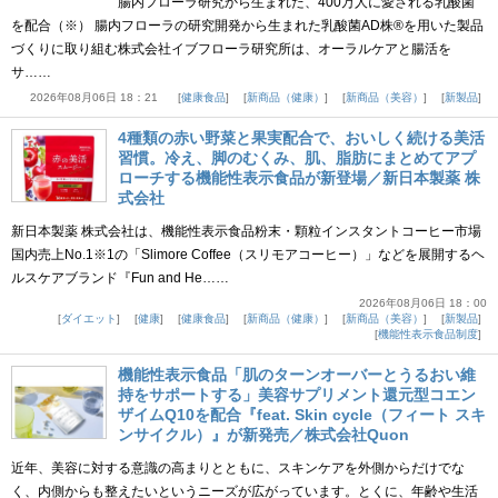
腸内フローラ研究から生まれた、400万人に愛される乳酸菌
を配合（※） 腸内フローラの研究開発から生まれた乳酸菌AD株®を用いた製品
づくりに取り組む株式会社イブフローラ研究所は、オーラルケアと腸活を
サ……
2026年08月06日 18：21
健康食品
新商品（健康）
新商品（美容）
新製品
4種類の赤い野菜と果実配合で、おいしく続ける美活
習慣。冷え、脚のむくみ、肌、脂肪にまとめてアプ
ローチする機能性表示食品が新登場／新日本製薬 株
式会社
新日本製薬 株式会社は、機能性表示食品粉末・顆粒インスタントコーヒー市場
国内売上No.1※1の「Slimore Coffee（スリモアコーヒー）」などを展開するヘ
ルスケアブランド『Fun and He……
2026年08月06日 18：00
ダイエット
健康
健康食品
新商品（健康）
新商品（美容）
新製品
機能性表示食品制度
機能性表示食品「肌のターンオーバーとうるおい維
持をサポートする」美容サプリメント還元型コエン
ザイムQ10を配合『feat. Skin cycle（フィート スキ
ンサイクル）』が新発売／株式会社Quon
近年、美容に対する意識の高まりとともに、スキンケアを外側からだけでな
く、内側からも整えたいというニーズが広がっています。とくに、年齢や生活