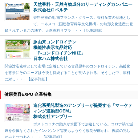
天然香料・天然有効成分のリーディングカンパニー
株式会社ロベルテ
香料発祥の地 南フランス・グラース。香料産業の聖地とし
て、ユネスコ（国連教育科学文化機構）の無形文化遺産に登
録されているこの地で、天然香料サプラ・・・【記事詳細】
豚由来コンドロイチン
機能性表示食品対応
「P-コンドロイチンNHZ」
日本ハム株式会社
関節対応素材として市場に定着している食品原料のコンドロイチン。高齢化
を背景にそのニーズは今後も持続することが見込まれる。そうした中、原料
に対し・・・【記事詳細】
健康美容EXPO 企業特集
進化系受託製造のアンプリーが提案する「マーケテ
ィング連動型OEM」
株式会社アンプリー
ポストコロナの動きが水面下で加速している。コロナ禍で減
速を余儀なくされたインバウンド需要もようやく規制が解かれ、復調の兆し
がみえつつある・・・【記事詳細】