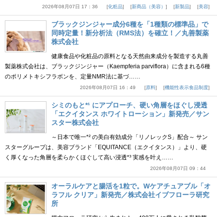
2026年08月07日 17：36
化粧品
新商品（美容）
新製品
美容
ブラックジンジャー成分6種を「1種類の標準品」で
同時定量！新分析法（RMS法）を確立！／丸善製薬
株式会社
健康食品や化粧品の原料となる天然由来成分を製造する丸善
製薬株式会社は、ブラックジンジャー（Kaempferia parviflora）に含まれる6種
のポリメトキシフラボンを、定量NMR法に基づ……
2026年08月07日 16：49
原料
機能性表示食品制度
シミのもと*¹ にアプローチ、硬い角層をほぐし浸透
「エクイタンス ホワイトローション」新発売／サン
スター株式会社
～日本で唯一*² の美白有効成分「リノレックS」配合～ サン
スターグループは、美容ブランド「EQUITANCE（エクイタンス）」より、硬
く厚くなった角層を柔らかくほぐして高い浸透*³ 実感を叶え……
2026年08月07日 09：44
オーラルケアと腸活を1粒で。Wケアチュアブル「オ
ラフル クリア」新発売／株式会社イブフローラ研究
所