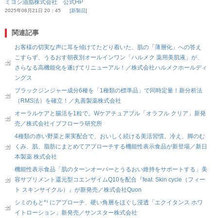
ミヨシ油脂株式会社 公式HP
2025年08月21日 20：45
新製品
関連記事
お客様の切実な声に耳を傾けてたどり着いた、肌の「薄層化」への答え
こすらず、うるおす朝夜別オールインワン「ハルメク 薬用美肌液」が、
さらなる高機能化を遂げてリニューアル！／株式会社ハルメクホールディ
ングス
ブラックジンジャー成分6種を「1種類の標準品」で同時定量！新分析法
（RMS法）を確立！／丸善製薬株式会社
オーラルケアと腸活を1粒で。Wケアチュアブル「オラフル クリア」新発
売／株式会社イブフローラ研究所
4種類の赤い野菜と果実配合で、おいしく続ける美活習慣。冷え、脚のむ
くみ、肌、脂肪にまとめてアプローチする機能性表示食品が新登場／新日
本製薬 株式会社
機能性表示食品「肌のターンオーバーとうるおい維持をサポートする」美
容サプリメント還元型コエンザイムQ10を配合『feat. Skin cycle（フィー
ト スキンサイクル）』が新発売／株式会社Quon
シミのもと*¹ にアプローチ、硬い角層をほぐし浸透「エクイタンス ホワ
イトローション」新発売／サンスター株式会社