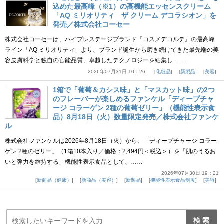
込めた最高峰（※1）の高機能エッセンスクリーム
「AQ ミリオリティ ザ クリーム デコラシオン」を
発売／株式会社コーセー
株式会社コーセーは、ハイプレステージブランド『コスメデコルテ』の最高峰
ライン「AQ ミリオリティ」より、ブランド誕生から磨き続けてきた最先端の美
容皮膚科学と独自の官能品質、卓越したテクノロジーを結集し……
2026年07月31日 10：26
化粧品
新製品
美容
1箱で「葡萄＆カシス味」と「マスカット味」の2つ
のフレーバーが楽しめるファンケル「ディープチャ
ージ コラーゲン 2種の葡萄ゼリー」（機能性表示食
品）8月18日（火）数量限定発売／株式会社ファンケ
ル
株式会社ファンケルは2026年8月18日（火）から、「ディープチャージ コラー
ゲン 2種のゼリー」（1箱10本入り／価格：2,494円＜税込＞）を「肌のうるお
いと弾力を維持する」機能性表示食品として、……
2026年07月30日 19：21
新商品（健康）
新商品（美容）
新製品
機能性表示食品制度
美容