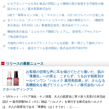
ピセアタンノールを含む食品の摂取により睡眠の質が改善する可能性が確
認されました／森永製菓株式会社
1箱で「葡萄＆カシス味」と「マスカット味」の2つのフレーバーが楽しめ
るファンケル「ディープチャージ コラーゲン 2種の葡萄ゼリー」（機能性
表示食品）8月18日（火）数量限定発売／株式会社ファンケル
機能性表示食品『ココカラケア睡眠プレミアム』 新発売／アサヒグルー
プ食品株式会社
犬猫向けAIウェルネスプラットフォームを始動。第一弾として腸内フロー
ラ検査キット・腸活サプリを提供開始／株式会社PETOKOTO
リリースの最新ニュース
お客様の切実な声に耳を傾けてたどり着いた、肌の
「薄層化」への答え こすらず、うるおす朝夜別オ
ールインワン「ハルメク 薬用美肌液」が、さらなる
高機能化を遂げてリニューアル！／株式会社ハルメ
クホールディングス
～ UVカット・バリア強化・ナノ浸透。大人の肌変化に寄り添う充実の1本完結
設計 〜 販売部数No.1（※1）雑誌『ハルメク』を発行する株式会社ハルメク
は、大人の肌変化である「薄層化（はくそうか）」に……