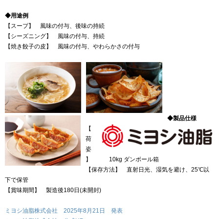
◆用途例
【スープ】 風味の付与、後味の持続
【シーズニング】 風味の付与、持続
【焼き餃子の皮】 風味の付与、やわらかさの付与
◆製品仕様
【
荷
姿
】 10kg ダンボール箱
【保存方法】 直射日光、湿気を避け、25℃以
下で保管
【賞味期間】 製造後180日(未開封)
ミヨシ油脂株式会社 2025年8月21日 発表