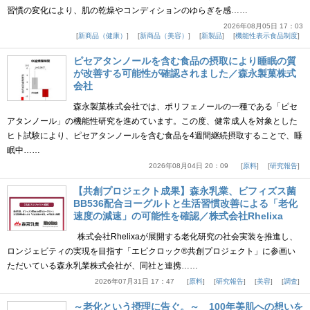
習慣の変化により、肌の乾燥やコンディションのゆらぎを感……
2026年08月05日 17：03
新商品（健康）
新商品（美容）
新製品
機能性表示食品制度
ピセアタンノールを含む食品の摂取により睡眠の質
が改善する可能性が確認されました／森永製菓株式
会社
森永製菓株式会社では、ポリフェノールの一種である「ピセ
アタンノール」の機能性研究を進めています。この度、健常成人を対象とした
ヒト試験により、ピセアタンノールを含む食品を4週間継続摂取することで、睡
眠中……
2026年08月04日 20：09
原料
研究報告
【共創プロジェクト成果】森永乳業、ビフィズス菌
BB536配合ヨーグルトと生活習慣改善による「老化
速度の減速」の可能性を確認／株式会社Rhelixa
株式会社Rhelixaが展開する老化研究の社会実装を推進し、
ロンジェビティの実現を目指す「エピクロック®共創プロジェクト」に参画い
ただいている森永乳業株式会社が、同社と連携……
2026年07月31日 17：47
原料
研究報告
美容
調査
～老化という摂理に告ぐ。～ 100年美肌への想いを