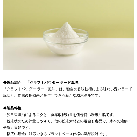
◆製品紹介 「クラフトパウダー ラード風味」
「クラフトパウダー ラード風味」は、独自の香味技術による味わい深いラード
風味と、食感改良効果とを付与できる新たな粉末油脂です。
◆製品特性
・独自香味油によるコクと、食感改良効果を併せ持つ粉末油脂です。
・粉末状のため計量しやすく、他の粉末素材との混合も容易で、水への溶解・
分散も良好です。
・幅広い用途に対応できるプラントベース仕様の製品設計です。