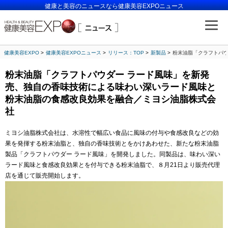
健康と美容のニュースなら健康美容EXPOニュース
健康美容EXPO
健康美容EXPOニュース
リリース：TOP
新製品
粉末油脂「クラフトパウ
粉末油脂「クラフトパウダー ラード風味」を新発
売、独自の香味技術による味わい深いラード風味と
粉末油脂の食感改良効果を融合／ミヨシ油脂株式会
社
ミヨシ油脂株式会社は、水溶性で幅広い食品に風味の付与や食感改良などの効
果を発揮する粉末油脂と、独自の香味技術とをかけあわせた、新たな粉末油脂
製品「クラフトパウダー ラード風味」を開発しました。同製品は、味わい深い
ラード風味と食感改良効果とを付与できる粉末油脂で、８月21日より販売代理
店を通じて販売開始します。