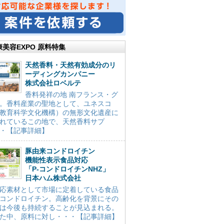
康美容EXPO 原料特集
天然香料・天然有効成分のリ
ーディングカンパニー
株式会社ロベルテ
香料発祥の地 南フランス・グ
。香料産業の聖地として、ユネスコ
教育科学文化機構）の無形文化遺産に
れているこの地で、天然香料サプ
・【記事詳細】
豚由来コンドロイチン
機能性表示食品対応
「P-コンドロイチンNHZ」
日本ハム株式会社
応素材として市場に定着している食品
コンドロイチン。高齢化を背景にその
は今後も持続することが見込まれる。
た中、原料に対し・・・【記事詳細】