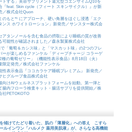
ートする」美容サプリメント還元型コエンザイムQ10を
合『feat. Skin cycle（フィート スキンサイクル）』が新
売／株式会社Quon
ミのもと*¹ にアプローチ、硬い角層をほぐし浸透「エク
タンス ホワイトローション」新発売／サンスター株式会
セアタンノールを含む食品の摂取により睡眠の質が改善
る可能性が確認されました／森永製菓株式会社
箱で「葡萄＆カシス味」と「マスカット味」の2つのフレ
バーが楽しめるファンケル「ディープチャージ コラーゲ
 2種の葡萄ゼリー」（機能性表示食品）8月18日（火）
量限定発売／株式会社ファンケル
能性表示食品『ココカラケア睡眠プレミアム』 新発売／
サヒグループ食品株式会社
猫向けAIウェルネスプラットフォームを始動。第一弾と
て腸内フローラ検査キット・腸活サプリを提供開始／株
会社PETOKOTO
を傾けてたどり着いた、肌の「薄層化」への答え こすら
ールインワン「ハルメク 薬用美肌液」が、さらなる高機能