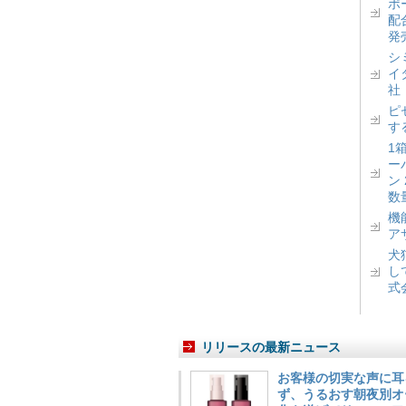
ポ
配
発
シ
イ
社
ピ
す
1
ー
ン
数
機
ア
犬
し
式
リリースの最新ニュース
お客様の切実な声に耳
ず、うるおす朝夜別オ