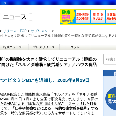
ュース
リリース：TOP
サプリメント
の機能性を大きく訴求してリニューアル！睡眠の質や一時的な疲労感が気になる
行政ニュース
プレスリリース
コラム
緩和”の機能性を大きく訴求してリニューアル！睡眠の
に向けた「ネルノダ睡眠＋疲労感ケア」／ハウス食品
”ビタミンB1”も追加し、2025年9月29日
ABAを配合した機能性表示食品「ネルノダ」を「ネルノダ睡
25年9月29日（月）より全国で順次発売いたします。今回の
たGABAによる『睡眠の質（眠りの深さ、スッキリした目覚
加えて、
『仕事や勉強などによる一時的な疲労感を緩和』する
の質や一時的な疲労感が気になる方をサポートしてまいりま