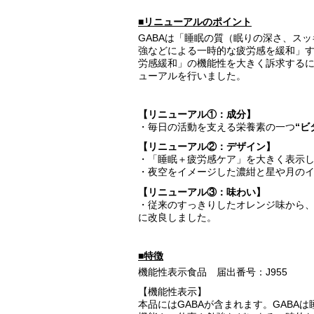
■リニューアルのポイント
GABAは「睡眠の質（眠りの深さ、ス
強などによる一時的な疲労感を緩和」
労感緩和」の機能性を大きく訴求する
ューアルを行いました。
【リニューアル①：成分】
・毎日の活動を支える栄養素の一つ
“ビ
【リニューアル②：デザイン】
・「睡眠＋疲労感ケア」を大きく表示
・夜空をイメージした濃紺と星や月の
【リニューアル③：味わい】
・従来のすっきりしたオレンジ味から
に改良しました。
■特徴
機能性表示食品 届出番号：J955
【機能性表示】
本品にはGABAが含まれます。GABA