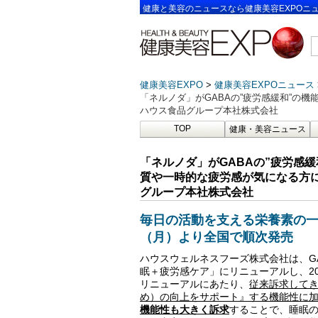
健康と美容のニュースなら健康美容EXPOニ
健康美容EXPO
健康美容EXPOニュース
「ネルノダ」がGABAの”疲労感緩和”
ハウス食品グループ本社株式会社
TOP
健康・美容ニュース
「ネルノダ」がGABAの”疲労感
質や一時的な疲労感が気になる方
グループ本社株式会社
毎日の活動を支える栄養素の一つ
（月）より全国で順次発売
ハウスウェルネスフーズ株式会社は、G
眠＋疲労感ケア」にリニューアルし、20
リニューアルにあたり、
従来訴求してき
め）の向上をサポート』する機能性に
機能性も大きく訴求
することで、睡眠