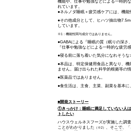
機能や、仕事や勉強などによる一時的
れています。
●ネルノダ睡眠＋疲労感ケアには、機能性
●その他成分として、ヒハツ抽出物7.5
しています。
※1：機能性関与成分ではありません。
●GABAによる『睡眠の質（眠りの深
『仕事や勉強などによる一時的な疲労
●寝る前に落ち着いた気分になれそうな
●本品は、特定保健用食品と異なり、機
ません。届け出られた科学的根拠等の
●医薬品ではありません。
●食生活は、主食、主菜、副菜を基本に
■開発ストーリー
①きっかけ：睡眠に満足していない人
トしたい
ハウスウェルネスフーズが実施した調
ことがわかりました
、そこで、「
（※2）