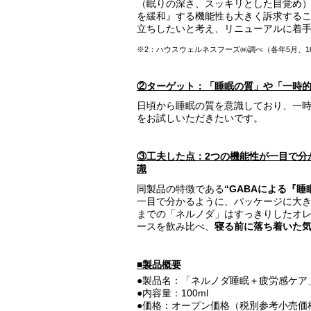
（眠りの深さ、スッキリとした目覚め
を緩和』する機能性も大きく訴求する
立ちしたいと考え、リニューアルに着
※2：ハウスウェルネスフーズ㈱調べ（各年5月、16～6
②ターゲット：「睡眠の質」や「一時
日頃から睡眠の質を意識しており、一時
をお試しいただきたいです。
③工夫した点：2つの機能性が一目で分
識
同製品の特徴である
“GABAによる『
一目で分かるように、パッケージに大
までの「ネルノダ」はすっきりしたオ
ースを飲み比べ、
寝る前に落ち着いた
■製品概要
●製品名：「ネルノダ睡眠＋疲労感ケア
●内容量：100ml
●価格：オープン価格（税別参考小売価格