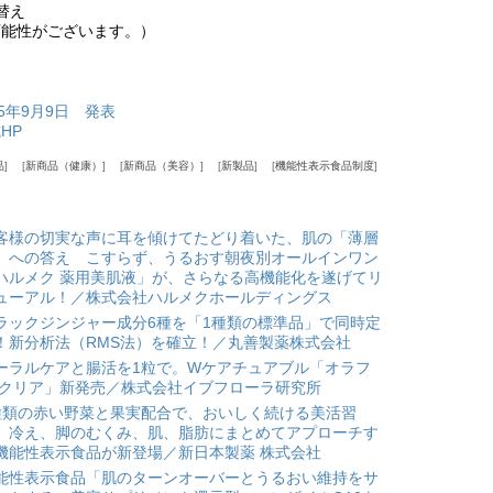
替え
可能性がございます。）
5年9月9日 発表
HP
品
新商品（健康）
新商品（美容）
新製品
機能性表示食品制度
客様の切実な声に耳を傾けてたどり着いた、肌の「薄層
」への答え こすらず、うるおす朝夜別オールインワン
ハルメク 薬用美肌液」が、さらなる高機能化を遂げてリ
ューアル！／株式会社ハルメクホールディングス
ラックジンジャー成分6種を「1種類の標準品」で同時定
！新分析法（RMS法）を確立！／丸善製薬株式会社
ーラルケアと腸活を1粒で。Wケアチュアブル「オラフ
 クリア」新発売／株式会社イブフローラ研究所
種類の赤い野菜と果実配合で、おいしく続ける美活習
。冷え、脚のむくみ、肌、脂肪にまとめてアプローチす
機能性表示食品が新登場／新日本製薬 株式会社
能性表示食品「肌のターンオーバーとうるおい維持をサ