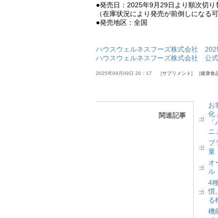
●発売日：2025年9月29日より順次切り
（在庫状況により発売が前倒しになる
●発売地区：全国
ハウスウェルネスフーズ株式会社 202
ハウスウェルネスフーズ株式会社 公式
2025年09月09日 20：17
サプリメント
健康食
お
化
関連記事
「
ニ
ブ
量
オ
ル
4
慣
る
機