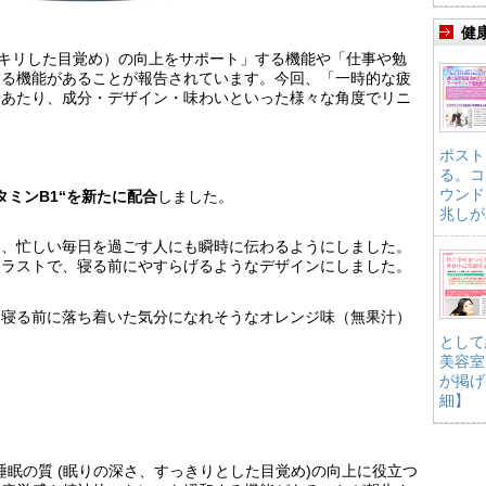
健
ッキリした目覚め）の向上をサポート」する機能や「仕事や勉
する機能があることが報告されています。今回、「一時的な疲
にあたり、成分・デザイン・味わいといった様々な角度でリニ
ポスト
る。コ
ウンド
タミンB1“を新たに配合
しました。
兆しが
し、忙しい毎日を過ごす人にも瞬時に伝わるようにしました。
イラストで、寝る前にやすらげるようなデザインにしました。
、寝る前に落ち着いた気分になれそうなオレンジ味（無果汁）
として
美容室
が掲げ
細】
は睡眠の質 (眠りの深さ、すっきりとした目覚め)の向上に役立つ