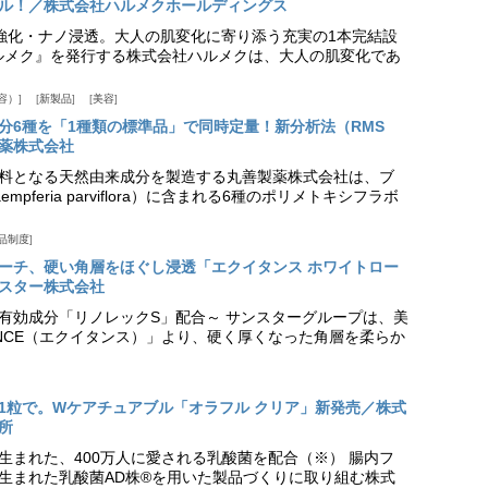
ル！／株式会社ハルメクホールディングス
ア強化・ナノ浸透。大人の肌変化に寄り添う充実の1本完結設
『ハルメク』を発行する株式会社ハルメクは、大人の肌変化であ
容）
新製品
美容
分6種を「1種類の標準品」で同時定量！新分析法（RMS
薬株式会社
料となる天然由来成分を製造する丸善製薬株式会社は、ブ
pferia parviflora）に含まれる6種のポリメトキシフラボ
品制度
プローチ、硬い角層をほぐし浸透「エクイタンス ホワイトロー
スター株式会社
美白有効成分「リノレックS」配合～ サンスターグループは、美
ANCE（エクイタンス）」より、硬く厚くなった角層を柔らか
1粒で。Wケアチュアブル「オラフル クリア」新発売／株式
所
生まれた、400万人に愛される乳酸菌を配合（※） 腸内フ
生まれた乳酸菌AD株®を用いた製品づくりに取り組む株式