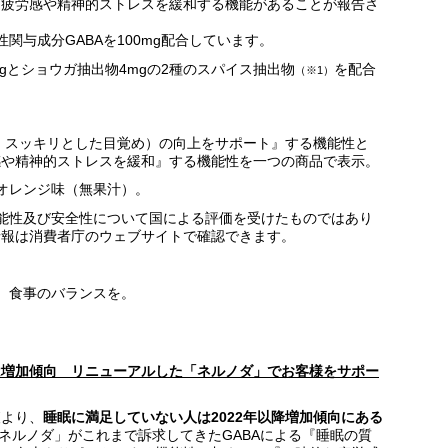
な疲労感や精神的ストレスを緩和する機能があることが報告さ
関与成分GABAを100mg配合しています。
mgとショウガ抽出物4mgの2種のスパイス抽出物
を配合
（※1）
さ、スッキリとした目覚め）の向上をサポート』する機能性と
感や精神的ストレスを緩和』する機能性を一つの商品で表示。
オレンジ味（無果汁）。
能性及び安全性について国による評価を受けたものではあり
情報は消費者庁のウェブサイトで確認できます。
、食事のバランスを。
は増加傾向 リニューアルした「ネルノダ」でお客様をサポー
査より、
睡眠に満足していない人は2022年以降増加傾向にある
ネルノダ」がこれまで訴求してきたGABAによる『睡眠の質