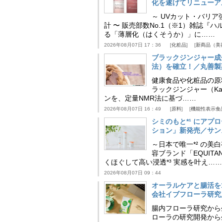
化を遂げてリニューア
～ UVカット・バリ
計 〜 販売部数No.1（※1）雑誌
る「薄層化（はくそうか）」に……
2026年08月07日 17：36
化粧品
新商品（美
ブラックジンジャー成
法）を確立！／丸善製
健康食品や化粧品の原
ラックジンジャー（Kaem
ンを、定量NMR法に基づ……
2026年08月07日 16：49
原料
機能性表示食
シミのもと*¹ にア
ション」新発売／サン
～日本で唯一*² の
容ブランド「EQUIT
くほぐして高い浸透*³ 実感を叶え……
2026年08月07日 09：44
オーラルケアと腸活を
会社イブフローラ研究
腸内フローラ研究から
ローラの研究開発から