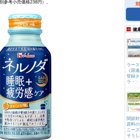
別参考小売価格238円）。
健
ラース
（国連
登録さ
ラ・・
関節対
原料の
ニーズ
そうし