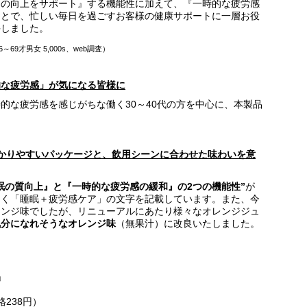
）の向上をサポート』する機能性に加えて、『一時的な疲労感
ことで、忙しい毎日を過ごすお客様の健康サポートに一層お役
手しました。
9才男女 5,000s、web調査）
的な疲労感」が気になる皆様に
的な疲労感を感じがちな働く30～40代の方を中心に、本製品
かりやすいパッケージと、飲用シーンに合わせた味わいを意
睡眠の質向上』と『一時的な疲労感の緩和』の2つの機能性”
が
きく「睡眠＋疲労感ケア」の文字を記載しています。また、今
レンジ味でしたが、リニューアルにあたり様々なオレンジジュ
気分になれそうなオレンジ味
（無果汁）に改良いたしました。
」
238円）