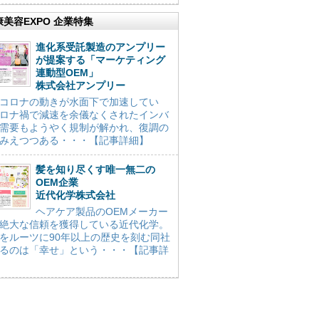
康美容EXPO 企業特集
進化系受託製造のアンプリー
が提案する「マーケティング
連動型OEM」
株式会社アンプリー
コロナの動きが水面下で加速してい
ロナ禍で減速を余儀なくされたインバ
需要もようやく規制が解かれ、復調の
みえつつある・・・【記事詳細】
髪を知り尽くす唯一無二の
OEM企業
近代化学株式会社
ヘアケア製品のOEMメーカー
絶大な信頼を獲得している近代化学。
をルーツに90年以上の歴史を刻む同社
るのは「幸せ」という・・・【記事詳