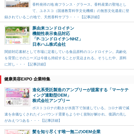
香料発祥の地 南フランス・グラース。香料産業の聖地とし
て、ユネスコ（国連教育科学文化機構）の無形文化遺産に登
録されているこの地で、天然香料サプラ・・・【記事詳細】
豚由来コンドロイチン
機能性表示食品対応
「P-コンドロイチンNHZ」
日本ハム株式会社
関節対応素材として市場に定着している食品原料のコンドロイチン。高齢化
を背景にそのニーズは今後も持続することが見込まれる。そうした中、原料
に対し・・・【記事詳細】
健康美容EXPO 企業特集
進化系受託製造のアンプリーが提案する「マーケテ
ィング連動型OEM」
株式会社アンプリー
ポストコロナの動きが水面下で加速している。コロナ禍で減
速を余儀なくされたインバウンド需要もようやく規制が解かれ、復調の兆し
がみえつつある・・・【記事詳細】
髪を知り尽くす唯一無二のOEM企業