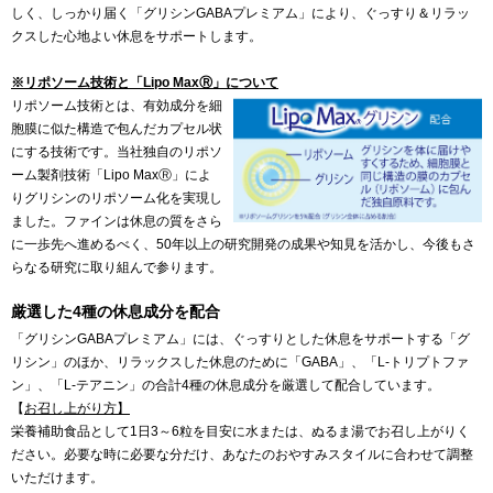
しく、しっかり届く「グリシンGABAプレミアム」により、ぐっすり＆リラッ
クスした心地よい休息をサポートします。
※リポソーム技術と「Lipo MaxⓇ」について
リポソーム技術とは、有効成分を細
胞膜に似た構造で包んだカプセル状
にする技術です。当社独自のリポソ
ーム製剤技術「Lipo MaxⓇ」によ
りグリシンのリポソーム化を実現し
ました。ファインは休息の質をさら
に一歩先へ進めるべく、50年以上の研究開発の成果や知見を活かし、今後もさ
らなる研究に取り組んで参ります。
厳選した4種の休息成分を配合
「グリシンGABAプレミアム」には、ぐっすりとした休息をサポートする「グ
リシン」のほか、リラックスした休息のために「GABA」、「L-トリプトファ
ン」、「L-テアニン」の合計4種の休息成分を厳選して配合しています。
【
お召し上がり方】
栄養補助食品として1日3～6粒を目安に水または、ぬるま湯でお召し上がりく
ださい。必要な時に必要な分だけ、あなたのおやすみスタイルに合わせて調整
いただけます。