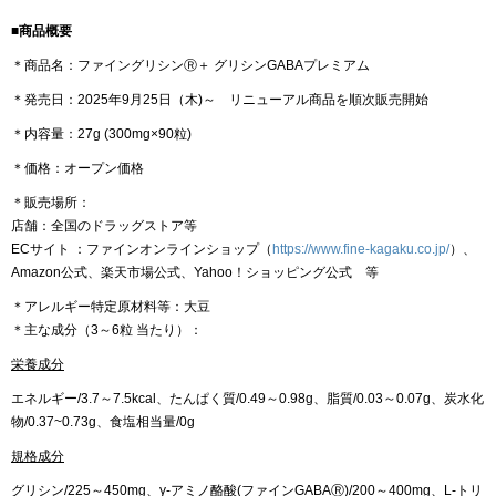
■商品概要
＊商品名：ファイングリシンⓇ＋ グリシンGABAプレミアム
＊発売日：2025年9月25日（木)～ リニューアル商品を順次販売開始
＊内容量：27g (300mg×90粒)
＊価格：オープン価格
＊販売場所：
店舗：全国のドラッグストア等
ECサイト ：ファインオンラインショップ（
https://www.fine-kagaku.co.jp/
）、
Amazon公式、楽天市場公式、Yahoo！ショッピング公式 等
＊アレルギー特定原材料等：大豆
＊主な成分（3～6粒 当たり）：
栄養成分
エネルギー/3.7～7.5kcal、たんぱく質/0.49～0.98g、脂質/0.03～0.07g、炭水化
物/0.37~0.73g、食塩相当量/0g
規格成分
グリシン/225～450mg、γ-アミノ酪酸(ファインGABAⓇ)/200～400mg、L-トリ