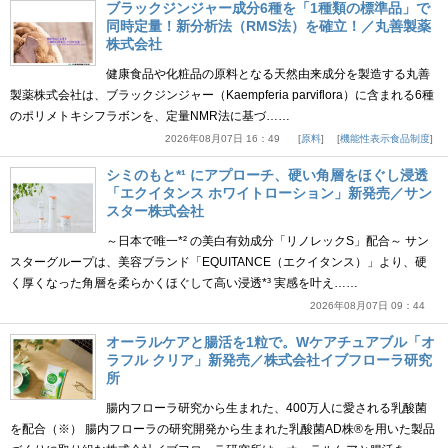
ブラックジンジャー成分6種を「1種類の標準品」で
同時定量！新分析法（RMS法）を確立！／丸善製薬
株式会社
健康食品や化粧品の原料となる天然由来成分を製造する丸善
製薬株式会社は、ブラックジンジャー（Kaempferia parviflora）に含まれる6種
のポリメトキシフラボンを、定量NMR法に基づ……
2026年08月07日 16：49
原料
機能性表示食品制度
シミのもと*¹ にアプローチ、硬い角層をほぐし浸透
「エクイタンス ホワイトローション」新発売／サン
スター株式会社
～日本で唯一*² の美白有効成分「リノレックS」配合～ サン
スターグループは、美容ブランド「EQUITANCE（エクイタンス）」より、硬
く厚くなった角層を柔らかくほぐして高い浸透*³ 実感を叶え……
2026年08月07日 09：44
オーラルケアと腸活を1粒で。Wケアチュアブル「オ
ラフル クリア」新発売／株式会社イブフローラ研究
所
腸内フローラ研究から生まれた、400万人に愛される乳酸菌
を配合（※） 腸内フローラの研究開発から生まれた乳酸菌AD株®を用いた製品