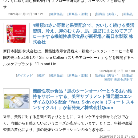
づくりに取り組む株式会社イブフローラ研究所は、オーラルケアと腸活を
サ……
2026年08月06日 18：21
健康食品
新商品（健康）
新商品（美容）
新製品
4種類の赤い野菜と果実配合で、おいしく続ける美活
習慣。冷え、脚のむくみ、肌、脂肪にまとめてアプ
ローチする機能性表示食品が新登場／新日本製薬 株
式会社
新日本製薬 株式会社は、機能性表示食品粉末・顆粒インスタントコーヒー市場
国内売上No.1※1の「Slimore Coffee（スリモアコーヒー）」などを展開するヘ
ルスケアブランド『Fun and He……
2026年08月06日 18：00
ダイエット
健康
健康食品
新商品（健康）
新商品（美容）
新製品
機能性表示食品制度
機能性表示食品「肌のターンオーバーとうるおい維
持をサポートする」美容サプリメント還元型コエン
ザイムQ10を配合『feat. Skin cycle（フィート スキ
ンサイクル）』が新発売／株式会社Quon
近年、美容に対する意識の高まりとともに、スキンケアを外側からだけでな
く、内側からも整えたいというニーズが広がっています。とくに、年齢や生活
習慣の変化により、肌の乾燥やコンディションのゆらぎを感……
2026年08月05日 17：03