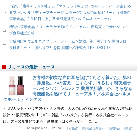
1箱で「葡萄＆カシス味」と「マスカット味」の2つのフレーバーが楽しめ
るファンケル「ディープチャージ コラーゲン 2種の葡萄ゼリー」（機能性
表示食品）8月18日（火）数量限定発売／株式会社ファンケル
機能性表示食品『ココカラケア睡眠プレミアム』 新発売／アサヒグルー
プ食品株式会社
犬猫向けAIウェルネスプラットフォームを始動。第一弾として腸内フロー
ラ検査キット・腸活サプリを提供開始／株式会社PETOKOTO
リリースの最新ニュース
お客様の切実な声に耳を傾けてたどり着いた、肌の
「薄層化」への答え こすらず、うるおす朝夜別オ
ールインワン「ハルメク 薬用美肌液」が、さらなる
高機能化を遂げてリニューアル！／株式会社ハルメ
クホールディングス
～ UVカット・バリア強化・ナノ浸透。大人の肌変化に寄り添う充実の1本完結
設計 〜 販売部数No.1（※1）雑誌『ハルメク』を発行する株式会社ハルメク
は、大人の肌変化である「薄層化（はくそうか）」に……
2026年08月07日 17：36
化粧品
新商品（美容）
新製品
美容