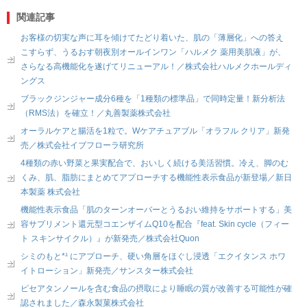
関連記事
お客様の切実な声に耳を傾けてたどり着いた、肌の「薄層化」への答え
こすらず、うるおす朝夜別オールインワン「ハルメク 薬用美肌液」が、
さらなる高機能化を遂げてリニューアル！／株式会社ハルメクホールディ
ングス
ブラックジンジャー成分6種を「1種類の標準品」で同時定量！新分析法
（RMS法）を確立！／丸善製薬株式会社
オーラルケアと腸活を1粒で。Wケアチュアブル「オラフル クリア」新発
売／株式会社イブフローラ研究所
4種類の赤い野菜と果実配合で、おいしく続ける美活習慣。冷え、脚のむ
くみ、肌、脂肪にまとめてアプローチする機能性表示食品が新登場／新日
本製薬 株式会社
機能性表示食品「肌のターンオーバーとうるおい維持をサポートする」美
容サプリメント還元型コエンザイムQ10を配合『feat. Skin cycle（フィー
ト スキンサイクル）』が新発売／株式会社Quon
シミのもと*¹ にアプローチ、硬い角層をほぐし浸透「エクイタンス ホワ
イトローション」新発売／サンスター株式会社
ピセアタンノールを含む食品の摂取により睡眠の質が改善する可能性が確
認されました／森永製菓株式会社