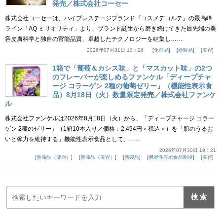
発売／株式会社コーセー
株式会社コーセーは、ハイプレステージブランド『コスメデコルテ』の最高峰
ライン「AQ ミリオリティ」より、ブランド誕生から磨き続けてきた最先端の美
容皮膚科学と独自の官能品質、卓越したテクノロジーを結集し……
2026年07月31日 10：26
化粧品
新製品
美容
1箱で「葡萄＆カシス味」と「マスカット味」の2つ
のフレーバーが楽しめるファンケル「ディープチャ
ージ コラーゲン 2種の葡萄ゼリー」（機能性表示食
品）8月18日（火）数量限定発売／株式会社ファンケ
ル
株式会社ファンケルは2026年8月18日（火）から、「ディープチャージ コラー
ゲン 2種のゼリー」（1箱10本入り／価格：2,494円＜税込＞）を「肌のうるお
いと弾力を維持する」機能性表示食品として、……
2026年07月30日 19：21
新商品（健康）
新商品（美容）
新製品
機能性表示食品制度
美容