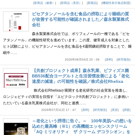
新商品（健康）
新商品（美容）
新製品
機能性表示食品制度
ピセアタンノールを含む食品の摂取により睡眠の質
が改善する可能性が確認されました／森永製菓株式
会社
森永製菓株式会社では、ポリフェノールの一種である「ピセ
アタンノール」の機能性研究を進めています。この度、健常成人を対象とした
ヒト試験により、ピセアタンノールを含む食品を4週間継続摂取することで、睡
眠中……
2026年08月04日 20：09
原料
研究報告
【共創プロジェクト成果】森永乳業、ビフィズス菌
BB536配合ヨーグルトと生活習慣改善による「老化
速度の減速」の可能性を確認／株式会社Rhelixa
株式会社Rhelixaが展開する老化研究の社会実装を推進し、
ロンジェビティの実現を目指す「エピクロック®共創プロジェクト」に参画い
ただいている森永乳業株式会社が、同社と連携……
2026年07月31日 17：47
原料
研究報告
美容
調査
～老化という摂理に告ぐ。～ 100年美肌への想いを
込めた最高峰（※1）の高機能エッセンスクリーム
「AQ ミリオリティ ザ クリーム デコラシオン」を