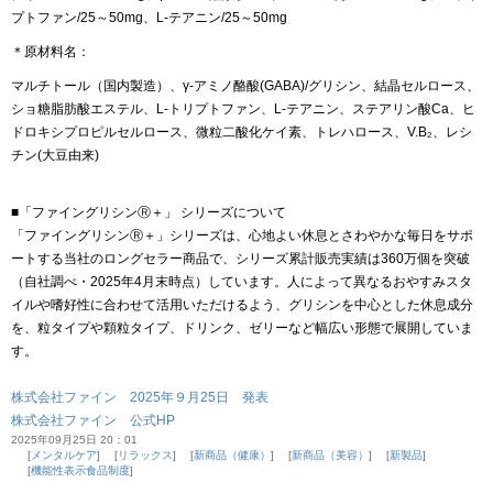
プトファン/25～50mg、L-テアニン/25～50mg
＊原材料名：
マルチトール（国内製造）、γ-アミノ酪酸(GABA)/グリシン、結晶セルロース、
ショ糖脂肪酸エステル、L-トリプトファン、L-テアニン、ステアリン酸Ca、ヒ
ドロキシプロピルセルロース、微粒二酸化ケイ素、トレハロース、V.B₂、レシ
チン(大豆由来)
■「ファイングリシンⓇ＋」 シリーズについて
「ファイングリシンⓇ＋」シリーズは、心地よい休息とさわやかな毎日をサポ
ートする当社のロングセラー商品で、シリーズ累計販売実績は360万個を突破
（自社調べ・2025年4月末時点）しています。人によって異なるおやすみスタ
イルや嗜好性に合わせて活用いただけるよう、グリシンを中心とした休息成分
を、粒タイプや顆粒タイプ、ドリンク、ゼリーなど幅広い形態で展開していま
す。
株式会社ファイン 2025年９月25日 発表
株式会社ファイン 公式HP
2025年09月25日 20：01
メンタルケア
リラックス
新商品（健康）
新商品（美容）
新製品
機能性表示食品制度