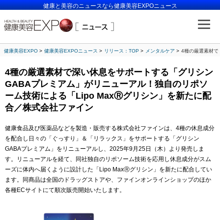
健康と美容のニュースなら健康美容EXPOニュース
健康美容EXPO
健康美容EXPOニュース
リリース：TOP
メンタルケア
4種の厳選素材で
4種の厳選素材で深い休息をサポートする「グリシン
GABAプレミアム」がリニューアル！独自のリポソ
ーム技術による「Lipo MaxⓇグリシン」を新たに配
合／株式会社ファイン
健康食品及び医薬品などを製造・販売する株式会社ファインは、4種の休息成分
を配合し日々の「ぐっすり」＆「リラックス」をサポートする「グリシン
GABAプレミアム」をリニューアルし、2025年9月25日（木）より発売しま
す。リニューアルを経て、同社独自のリポソーム技術を応用し休息成分がスム
ーズに体内へ届くように設計した「Lipo MaxⓇグリシン」を新たに配合してい
ます。同商品は全国のドラッグストアや、ファインオンラインショップのほか
各種ECサイトにて順次販売開始いたします。