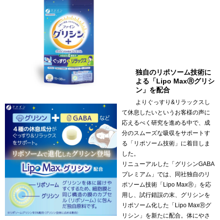
独自のリポソーム技術に
よる「Lipo MaxⓇグリシ
ン」を配合
よりぐっすり&リラックスし
て休息したいというお客様の声に
応えるべく研究を進める中で、成
分のスムーズな吸収をサポートす
る「リポソーム技術」に着目しま
した。
リニューアルした「グリシンGABA
プレミアム」では、同社独自のリ
ポソーム技術「Lipo MaxⓇ」を応
用し、試行錯誤の末、グリシンを
リポソーム化した「Lipo MaxⓇグ
リシン」を新たに配合。体にやさ