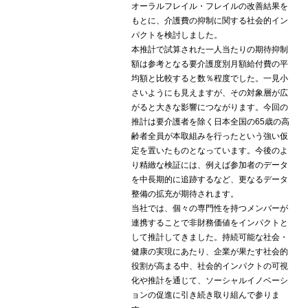
オーラルフレイル・フレイルの改善結果を
もとに、介護費の抑制に関する社会的イン
パクトを検討しました。
本推計で試算された一人当たりの期待抑制
額は参考となる要介護度別月額給付費の平
均額と比較すると数％程度でした。一見小
さいようにも見えますが、その対象層が広
がると大きな影響につながります。今回の
推計は要介護者を除く日本全国の65歳の高
齢者全員が本取組みを行ったという強い仮
定を置いたものとなっています。今後のよ
り精緻な検証には、例えば参加者のデータ
を中長期的に追跡するなど、更なるデータ
整備の拡充が期待されます。
当社では、個々の専門性を持つメンバーが
連携することで非財務価値をインパクトと
して推計してきました。持続可能な社会・
健康の実現にあたり、企業が果たす社会的
役割が高まる中、社会的インパクトの可視
化や推計を通じて、ソーシャルイノベーシ
ョンの促進に引き続き取り組んで参りま