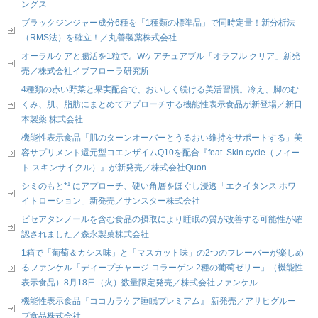
ングス
ブラックジンジャー成分6種を「1種類の標準品」で同時定量！新分析法
（RMS法）を確立！／丸善製薬株式会社
オーラルケアと腸活を1粒で。Wケアチュアブル「オラフル クリア」新発
売／株式会社イブフローラ研究所
4種類の赤い野菜と果実配合で、おいしく続ける美活習慣。冷え、脚のむ
くみ、肌、脂肪にまとめてアプローチする機能性表示食品が新登場／新日
本製薬 株式会社
機能性表示食品「肌のターンオーバーとうるおい維持をサポートする」美
容サプリメント還元型コエンザイムQ10を配合『feat. Skin cycle（フィー
ト スキンサイクル）』が新発売／株式会社Quon
シミのもと*¹ にアプローチ、硬い角層をほぐし浸透「エクイタンス ホワ
イトローション」新発売／サンスター株式会社
ピセアタンノールを含む食品の摂取により睡眠の質が改善する可能性が確
認されました／森永製菓株式会社
1箱で「葡萄＆カシス味」と「マスカット味」の2つのフレーバーが楽しめ
るファンケル「ディープチャージ コラーゲン 2種の葡萄ゼリー」（機能性
表示食品）8月18日（火）数量限定発売／株式会社ファンケル
機能性表示食品『ココカラケア睡眠プレミアム』 新発売／アサヒグルー
プ食品株式会社