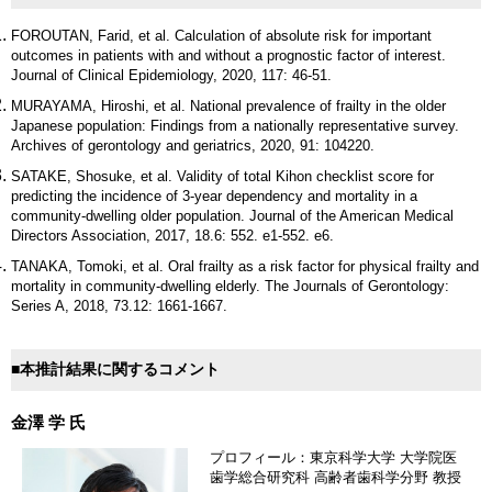
FOROUTAN, Farid, et al. Calculation of absolute risk for important
outcomes in patients with and without a prognostic factor of interest.
Journal of Clinical Epidemiology, 2020, 117: 46-51.
MURAYAMA, Hiroshi, et al. National prevalence of frailty in the older
Japanese population: Findings from a nationally representative survey.
Archives of gerontology and geriatrics, 2020, 91: 104220.
SATAKE, Shosuke, et al. Validity of total Kihon checklist score for
predicting the incidence of 3-year dependency and mortality in a
community-dwelling older population. Journal of the American Medical
Directors Association, 2017, 18.6: 552. e1-552. e6.
TANAKA, Tomoki, et al. Oral frailty as a risk factor for physical frailty and
mortality in community-dwelling elderly. The Journals of Gerontology:
Series A, 2018, 73.12: 1661-1667.
■本推計結果に関するコメント
金澤 学 氏
プロフィール：東京科学大学 大学院医
歯学総合研究科 高齢者歯科学分野 教授