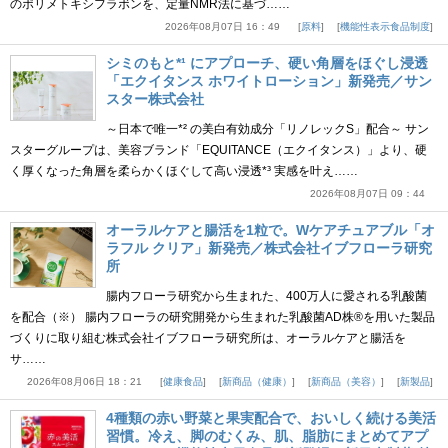
のポリメトキシフラボンを、定量NMR法に基づ……
2026年08月07日 16：49
原料
機能性表示食品制度
シミのもと*¹ にアプローチ、硬い角層をほぐし浸透
「エクイタンス ホワイトローション」新発売／サン
スター株式会社
～日本で唯一*² の美白有効成分「リノレックS」配合～ サン
スターグループは、美容ブランド「EQUITANCE（エクイタンス）」より、硬
く厚くなった角層を柔らかくほぐして高い浸透*³ 実感を叶え……
2026年08月07日 09：44
オーラルケアと腸活を1粒で。Wケアチュアブル「オ
ラフル クリア」新発売／株式会社イブフローラ研究
所
腸内フローラ研究から生まれた、400万人に愛される乳酸菌
を配合（※） 腸内フローラの研究開発から生まれた乳酸菌AD株®を用いた製品
づくりに取り組む株式会社イブフローラ研究所は、オーラルケアと腸活を
サ……
2026年08月06日 18：21
健康食品
新商品（健康）
新商品（美容）
新製品
4種類の赤い野菜と果実配合で、おいしく続ける美活
習慣。冷え、脚のむくみ、肌、脂肪にまとめてアプ