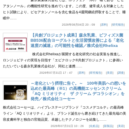
森永製菓株式会社では、ポリフェノールの一種である「ピセ
アタンノール」の機能性研究を進めています。この度、健常成人を対象とした
ヒト試験により、ピセアタンノールを含む食品を4週間継続摂取することで、睡
眠中……
2026年08月04日 20：09
原料
研究報告
【共創プロジェクト成果】森永乳業、ビフィズス菌
BB536配合ヨーグルトと生活習慣改善による「老化
速度の減速」の可能性を確認／株式会社Rhelixa
株式会社Rhelixaが展開する老化研究の社会実装を推進し、
ロンジェビティの実現を目指す「エピクロック®共創プロジェクト」に参画い
ただいている森永乳業株式会社が、同社と連携……
2026年07月31日 17：47
原料
研究報告
美容
調査
～老化という摂理に告ぐ。～ 100年美肌への想いを
込めた最高峰（※1）の高機能エッセンスクリーム
「AQ ミリオリティ ザ クリーム デコラシオン」を
発売／株式会社コーセー
株式会社コーセーは、ハイプレステージブランド『コスメデコルテ』の最高峰
ライン「AQ ミリオリティ」より、ブランド誕生から磨き続けてきた最先端の美
容皮膚科学と独自の官能品質、卓越したテクノロジーを結集し……
2026年07月31日 10：26
化粧品
新製品
美容