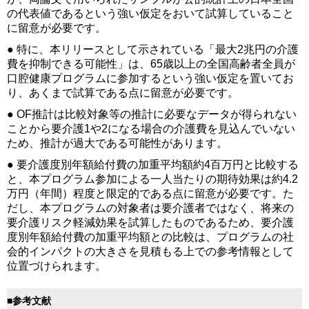
の代表値であるという強い仮定をおいて試算していること
に留意が必要です。
● 特に、本リリースとして示されている「最大2兆円の介護
費を抑制できる可能性」は、65歳以上の全国高齢者全員が
口腔健康プログラムに参加するという強い仮定を置いてお
り、あくまで試算である点に留意が必要です。
● OF推計は比較対象等の推計に必要なデータが得られない
ことから要介護1や2になる場合の介護費を見込んでいない
ため、推計が過大である可能性があります。
● 要介護度別年額給付費の加重平均額約4百万円と比較する
と、本プログラム参加による一人当たりの期待効果は約4.2
万円（年間）程度と限定的である点に留意が必要です。た
だし、本プログラムの対象者は要介護者ではなく、将来の
要介護リスク軽減効果を試算したものであるため、要介護
度別年額給付費の加重平均額との比較は、プログラムの社
会的インパクトの大きさを見積もる上での参考情報として
位置づけられます。
■参考文献