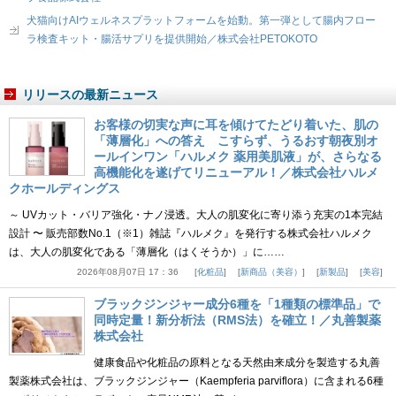
犬猫向けAIウェルネスプラットフォームを始動。第一弾として腸内フロー
ラ検査キット・腸活サプリを提供開始／株式会社PETOKOTO
リリースの最新ニュース
お客様の切実な声に耳を傾けてたどり着いた、肌の
「薄層化」への答え こすらず、うるおす朝夜別オ
ールインワン「ハルメク 薬用美肌液」が、さらなる
高機能化を遂げてリニューアル！／株式会社ハルメ
クホールディングス
～ UVカット・バリア強化・ナノ浸透。大人の肌変化に寄り添う充実の1本完結
設計 〜 販売部数No.1（※1）雑誌『ハルメク』を発行する株式会社ハルメク
は、大人の肌変化である「薄層化（はくそうか）」に……
2026年08月07日 17：36
化粧品
新商品（美容）
新製品
美容
ブラックジンジャー成分6種を「1種類の標準品」で
同時定量！新分析法（RMS法）を確立！／丸善製薬
株式会社
健康食品や化粧品の原料となる天然由来成分を製造する丸善
製薬株式会社は、ブラックジンジャー（Kaempferia parviflora）に含まれる6種