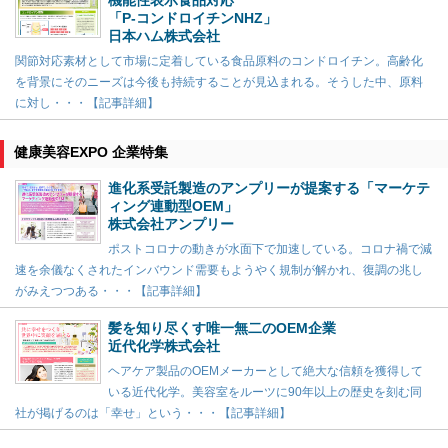
機能性表示食品対応
「P-コンドロイチンNHZ」
日本ハム株式会社
関節対応素材として市場に定着している食品原料のコンドロイチン。高齢化
を背景にそのニーズは今後も持続することが見込まれる。そうした中、原料
に対し・・・【記事詳細】
健康美容EXPO 企業特集
進化系受託製造のアンプリーが提案する「マーケテ
ィング連動型OEM」
株式会社アンプリー
ポストコロナの動きが水面下で加速している。コロナ禍で減
速を余儀なくされたインバウンド需要もようやく規制が解かれ、復調の兆し
がみえつつある・・・【記事詳細】
髪を知り尽くす唯一無二のOEM企業
近代化学株式会社
ヘアケア製品のOEMメーカーとして絶大な信頼を獲得して
いる近代化学。美容室をルーツに90年以上の歴史を刻む同
社が掲げるのは「幸せ」という・・・【記事詳細】