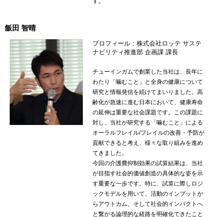
す。
飯田 智晴
プロフィール：株式会社ロッテ サステ
ナビリティ推進部 企画課 課長
チューインガムで創業した当社は、長年に
わたり「噛むこと」と全身の健康について
研究と情報発信を続けてまいりました。高
齢化が急速に進む日本において、健康寿命
の延伸は重要な社会課題です。この課題に
対し、当社が研究する「噛むこと」による
オーラルフレイル/フレイルの改善・予防が
貢献できると考え、様々な取り組みを進め
てきました。
今回の介護費抑制効果の試算結果は、当社
が目指す社会的価値創造の具体的な姿を示
す重要な一歩です。特に、試算に際しロジ
ックモデルを用いて、活動のインプットか
らアウトカム、そして社会的インパクトへ
と繋がる論理的な経路を明確化できたこと