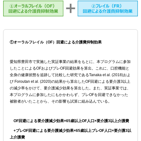
①オーラルフレイル（OF）回避による介護費抑制効果
愛知県豊田市で実施した実証事業の結果をもとに、本プログラムに参加
したことによるOFおよびプレOF回避効果を算出。これに、口腔機能と
全身の健康状態を追跡して比較した研究であるTanaka et al. (2018)およ
び Foroutan et al. (2020)の結果から算出したOF回避による要介護3以上
の減少率をかけて、要介護減少効果を算出した。また、実証事業では、
本プログラムに参加したにもかかわらず、プレOFを回避できなかった
被験者がいたことから、その影響も試算に組み込んでいる。
OF回避による要介護減少効果×65歳以上OF人口×要介護3以上介護費
+プレOF回避による要介護減少効果×65歳以上プレOF人口×要介護3以
上介護費