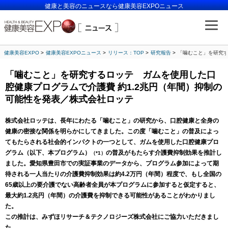
健康と美容のニュースなら健康美容EXPOニュース
健康美容EXPO
健康美容EXPOニュース
リリース：TOP
研究報告
「噛むこと」を研究す
「噛むこと」を研究するロッテ ガムを使用した口
腔健康プログラムで介護費 約1.2兆円（年間）抑制の
可能性を発表／株式会社ロッテ
株式会社ロッテは、長年にわたる「噛むこと」の研究から、口腔健康と全身の
健康の密接な関係を明らかにしてきました。この度「噛むこと」の普及によっ
てもたらされる社会的インパクトの一つとして、ガムを使用した口腔健康プロ
グラム（以下、本プログラム）
の普及がもたらす介護費抑制効果を推計し
（*1）
ました。愛知県豊田市での実証事業のデータから、プログラム参加によって期
待される一人当たりの介護費抑制効果は約4.2万円（年間）程度で、もし全国の
65歳以上の要介護でない高齢者全員が本プログラムに参加すると仮定すると、
最大約1.2兆円（年間）の介護費を抑制できる可能性があることがわかりまし
た。
この推計は、みずほリサーチ＆テクノロジーズ株式会社にご協力いただきまし
た。