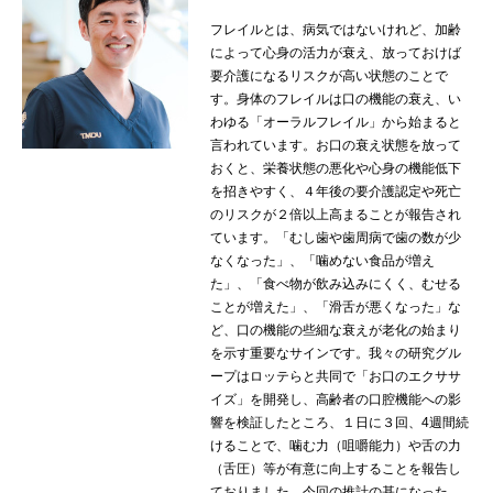
フレイルとは、病気ではないけれど、加齢
によって心身の活力が衰え、放っておけば
要介護になるリスクが高い状態のことで
す。身体のフレイルは口の機能の衰え、い
わゆる「オーラルフレイル」から始まると
言われています。お口の衰え状態を放って
おくと、栄養状態の悪化や心身の機能低下
を招きやすく、４年後の要介護認定や死亡
のリスクが２倍以上高まることが報告され
ています。「むし歯や歯周病で歯の数が少
なくなった」、「噛めない食品が増え
た」、「食べ物が飲み込みにくく、むせる
ことが増えた」、「滑舌が悪くなった」な
ど、口の機能の些細な衰えが老化の始まり
を示す重要なサインです。我々の研究グル
ープはロッテらと共同で「お口のエクササ
イズ」を開発し、高齢者の口腔機能への影
響を検証したところ、１日に３回、4週間続
けることで、噛む力（咀嚼能力）や舌の力
（舌圧）等が有意に向上することを報告し
ておりました。今回の推計の基になった