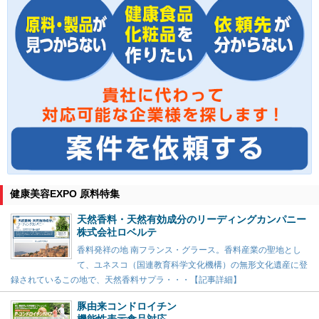
健康美容EXPO 原料特集
天然香料・天然有効成分のリーディングカンパニー
株式会社ロベルテ
香料発祥の地 南フランス・グラース。香料産業の聖地とし
て、ユネスコ（国連教育科学文化機構）の無形文化遺産に登
録されているこの地で、天然香料サプラ・・・【記事詳細】
豚由来コンドロイチン