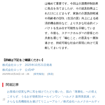
は極めて重要です。今回は介護費抑制効果
に焦点を当てましたが、その波及効果はこ
れだけにとどまらず、家族の介護負担軽減
や高齢者のQOL（生活の質）向上による経
済的機会創出など、より大きな社会的イン
パクトを生み出す可能性を示唆していま
す。今後も、ステークホルダーの皆様との
共創を通じて「噛むこと」の普及を一層加
速させ、持続可能な社会の実現に向けて貢
献してまいります。
【詳細は下記をご確認ください】
株式会社ロッテ 2025年10月21日発表
株式会社ロッテ 公式HP
2025年10月24日 10：26
研究報告
美容
関連記事
お客様の切実な声に耳を傾けてたどり着いた、肌の「薄層化」への答え
こすらず、うるおす朝夜別オールインワン「ハルメク 薬用美肌液」が、
さらなる高機能化を遂げてリニューアル！／株式会社ハルメクホールディ