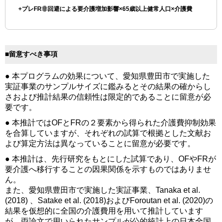
+
プレFR非回避による要介護増加影響×65歳以上健常人口×介護費
■留意すべき事項
● 本プログラムの効果について、愛知県豊田市で実施した
実証事業のサンプルサイズに鑑みるとその結果の確からし
さおよび推計結果の信頼性は限定的であることに留意が必
要です。
● 本推計ではOFとFRの２要素から得られた介護費抑制効果
を合算していますが、それぞれの試算で根拠とした文献お
よび算定方法は異なっていることに留意が必要です。
● 本推計は、先行研究をもとにした試算であり、OFやFRが
要介護へ移行することの因果関係を示すものではありませ
ん。
また、愛知県豊田市で実施した実証事業、Tanaka et al.
(2018) 、Satake et al. (2018)およびForoutan et al. (2020)の
結果を仮想的に全国の介護費用を用いて推計しています
が、両論文で用いられたサンプルが公的統計上の日本全国