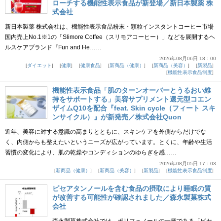
ローチする機能性表示食品が新登場／新日本製薬 株
式会社
新日本製薬 株式会社は、機能性表示食品粉末・顆粒インスタントコーヒー市場
国内売上No.1※1の「Slimore Coffee（スリモアコーヒー）」などを展開するヘ
ルスケアブランド『Fun and He……
2026年08月06日 18：00
ダイエット
健康
健康食品
新商品（健康）
新商品（美容）
新製品
機能性表示食品制度
機能性表示食品「肌のターンオーバーとうるおい維
持をサポートする」美容サプリメント還元型コエン
ザイムQ10を配合『feat. Skin cycle（フィート スキ
ンサイクル）』が新発売／株式会社Quon
近年、美容に対する意識の高まりとともに、スキンケアを外側からだけでな
く、内側からも整えたいというニーズが広がっています。とくに、年齢や生活
習慣の変化により、肌の乾燥やコンディションのゆらぎを感……
2026年08月05日 17：03
新商品（健康）
新商品（美容）
新製品
機能性表示食品制度
ピセアタンノールを含む食品の摂取により睡眠の質
が改善する可能性が確認されました／森永製菓株式
会社