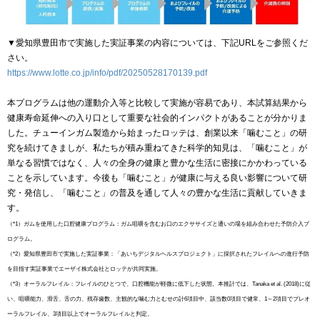
▼愛知県豊田市で実施した実証事業の内容については、下記URLをご参照くだ
さい。
https://www.lotte.co.jp/info/pdf/20250528170139.pdf
本プログラムは他の運動介入等と比較して実施が容易であり、本試算結果から
健康寿命延伸への入り口として重要な社会的インパクトがあることが分かりま
した。チューインガム製造から始まったロッテは、創業以来「噛むこと」の研
究を続けてきましが、私たちが積み重ねてきた科学的知見は、「噛むこと」が
単なる習慣ではなく、人々の全身の健康と豊かな生活に密接にかかわっている
ことを示しています。今後も「噛むこと」が健康に与える良い影響について研
究・発信し、「噛むこと」の普及を通して人々の豊かな生活に貢献していきま
す。
（*1）ガムを使用した口腔健康プログラム：ガム咀嚼を含むお口のエクササイズと通いの場を組み合わせた予防介入プ
ログラム。
（*2）愛知県豊田市で実施した実証事業：「あいちデジタルヘルスプロジェクト」に採択されたフレイルへの進行予防
を目指す実証事業でエーザイ株式会社とロッテが共同実施。
（*3）オーラルフレイル：フレイルのひとつで、口腔機能が軽微に低下した状態。本推計では、Tanaka et al. (2018)に従
い、咀嚼能力、滑舌、舌の力、残存歯数、主観的な噛む力とむせの計6項目中、該当数0項目で健常、1～2項目でプレオ
ーラルフレイル、3項目以上でオーラルフレイルと判定。