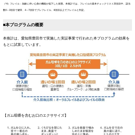
（*4）フレイル：加齢に伴い心身の機能が低下した状態。本推計では、フレイルの基本チェックリスト25項目中、該当
数0～3項目で健常、4～7項目でプレフレイル、8項目以上でフレイルと判定。
■本プログラムの概要
本推計は、愛知県豊田市で実施した実証事業で行われた本プログラムの効果を
もとに試算しています。
【ガム咀嚼を含むお口のエクササイズ】