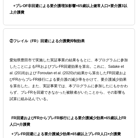
+プレOF非回避による要介護増加影響×65歳以上健常人口×要介護3以
上介護費
②フレイル（FR）回避による介護費抑制効果
愛知県豊田市で実施した実証事業の結果をもとに、本プログラムに参加
したことによるFRおよびプレFR回避効果を算出。これに、Satake et
al. (2018)および Foroutan et al. (2020)の結果から算出したFR回避およ
びFRからプレFR移行による要介護の減少率をかけて、要介護減少効果
を算出した。また、実証事業では、本プログラムに参加したにもかかわ
らず、プレFRを回避できなかった被験者がいたことから、その影響も
試算に組み込んでいる。
FR
回避およびFRからプレFR移行による要介護減少効果×65歳以上FR
人口×介護費
+
プレFR回避による要介護減少効果×65歳以上プレFR人口×介護費