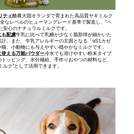
リティ
酪農大国オランダで育まれた高品質ヤギミルク
安全なレベルのヒューマングレード基準で製造し、“ペ
た安心のナチュラルミルクです。
にも配慮
牛乳に比べて乳糖が少なく脂肪球が細かいた
計。また、牛乳アレルギーの主因となる「αS1カゼ
や猫、小動物にも与えやすい穏やかなミルクです。
に使える万能パウダー
冷水でも溶けやすい粉末タイプ
のトッピング、水分補給、手作りおやつの材料など、
ミルク”として活用できます。