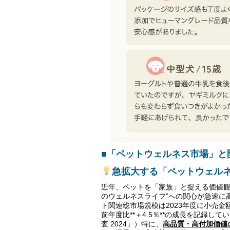
■「ペットウェルネス市場」と
急拡大する「ペットウェル
近年、ペットを「家族」と捉える価値観
のウェルネスライフ”への関心が急速に
ト関連総市場規模は2023年度に小売金
前年度比**＋4.5％**の成長を記録
査 2024」）特に、
高品質・高付加価値