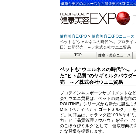
健康と美容のニュースなら健康美容EXPOニ
健康美容EXPO
健康美容EXPOニュース
ペットも“ウェルネスの時代”へ。プロテインブラ
日〉に新発売 ～／株式会社ウエニ貿易
TOP
健康・美容ニュース
ペットも“ウェルネスの時代”へ。プ
た“ヒト品質”のヤギミルクパウダー「
売 ～／株式会社ウエニ貿易
プロテインやスポーツサプリメントな
会社ウエニ貿易は、ペットの健康志向の
ROUTINE」シリーズから新たに誕生した
Milk（ペティペティ ゴートミルク）」を
す。同商品は、オランダ産100％ヤギ
力」と「品質管理ノウハウ」を活かして
のごほうびミルク”として、健康志向の
たな習慣を提案します。