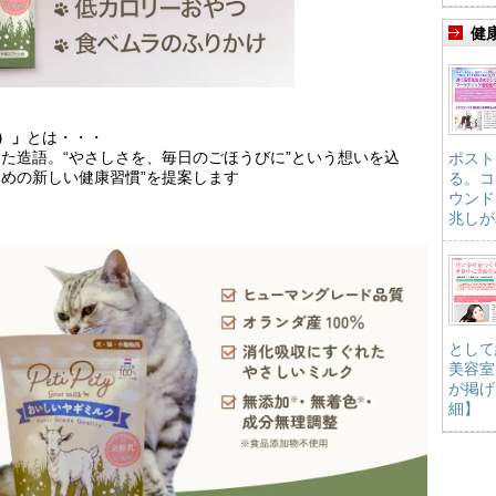
健
ィ）」
とは・・・
た造語。“やさしさを、毎日のごほうびに”という想いを込
ポスト
めの新しい健康習慣”を提案します
る。コ
ウンド
兆しが
として
美容室
が掲げ
細】