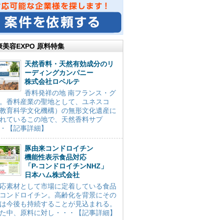
康美容EXPO 原料特集
天然香料・天然有効成分のリ
ーディングカンパニー
株式会社ロベルテ
香料発祥の地 南フランス・グ
。香料産業の聖地として、ユネスコ
教育科学文化機構）の無形文化遺産に
れているこの地で、天然香料サプ
・【記事詳細】
豚由来コンドロイチン
機能性表示食品対応
「P-コンドロイチンNHZ」
日本ハム株式会社
応素材として市場に定着している食品
コンドロイチン。高齢化を背景にその
は今後も持続することが見込まれる。
た中、原料に対し・・・【記事詳細】