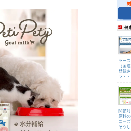
健
ラース
（国連
登録さ
ラ・・
関節対
原料の
ニーズ
そうし