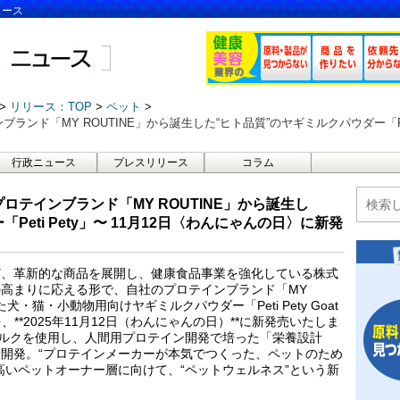
ュース
リリース：TOP
ペット
ンド「MY ROUTINE」から誕生した“ヒト品質”のヤギミルクパウダー「Peti
行政ニュース
プレスリリース
コラム
ロテインブランド「MY ROUTINE」から誕生し
Peti Pety」〜 11月12日〈わんにゃんの日〉に新発
ど、革新的な商品を展開し、健康食品事業を強化している株式
高まりに応える形で、自社のプロテインブランド「MY
犬・猫・小動物用向けヤギミルクパウダー「Peti Pety Goat
、**2025年11月12日（わんにゃんの日）**に新発売いたしま
ミルクを使用し、人間用プロテイン開発で培った「栄養設計
開発。“プロテインメーカーが本気でつくった、ペットのため
高いペットオーナー層に向けて、“ペットウェルネス”という新