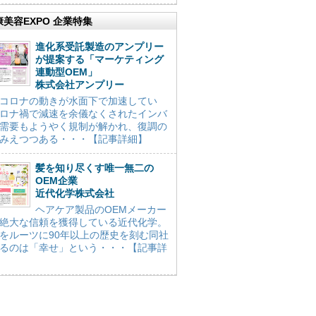
康美容EXPO 企業特集
進化系受託製造のアンプリー
が提案する「マーケティング
連動型OEM」
株式会社アンプリー
コロナの動きが水面下で加速してい
ロナ禍で減速を余儀なくされたインバ
需要もようやく規制が解かれ、復調の
みえつつある・・・【記事詳細】
髪を知り尽くす唯一無二の
OEM企業
近代化学株式会社
ヘアケア製品のOEMメーカー
絶大な信頼を獲得している近代化学。
をルーツに90年以上の歴史を刻む同社
るのは「幸せ」という・・・【記事詳