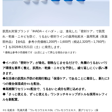
肌荒れ対策ブランド「IHADA＜イハダ＞」は、進化した「密封ケア」で肌荒
れ・乾燥・ニキビを防ぐ、うるおい密封ラインの薬用化粧水・薬用乳液（医薬
部外品）【全6品 参考小売価格1,200円～1,600円（税込1,320円～1,760円）
＊】を2026年2月21日（土）に発売します。
＊価格は参考小売価格です（お店によって異なる場合があります）
◆イハダの「密封ケア」が進化。朝晩なじませるだけで、角層のうるおいバリ
ア環境を素早く整え、肌荒れ・乾燥・ニキビを予防し、繰り返しにくい肌へ導
きます。
◆生活者の肌荒れ予防の初期行動は「保湿ケア」であることに着目し、新たに3
つの複合保湿成分
を配合。
※1
◆高精製ワセリン
配合で、うるおいと成分を閉じ込めます。
※2
◆「さっと使える、ずっと使える」ワンタッチキャップボトルを採用＆レフィ
ルを新配置。
※1 化粧水・乳液共通「ワレモコウエキスGL（ワレモコウエキス、濃グリセリン（保