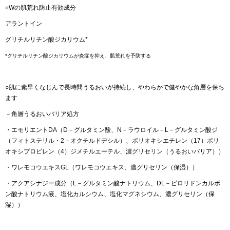
○Wの肌荒れ防止有効成分
アラントイン
グリチルリチン酸ジカリウム*
*グリチルリチン酸ジカリウムが炎症を抑え、肌荒れを予防する
○肌に素早くなじんで長時間うるおいが持続し、やわらかで健やかな角層を保ち
ます
－角層うるおいバリア処方
・エモリエントDA（D－グルタミン酸、N－ラウロイル－L－グルタミン酸ジ
（フィトステリル・2－オクチルドデシル）、ポリオキシエチレン（17）ポリ
オキシプロピレン（4）ジメチルエーテル、濃グリセリン（うるおいバリア））
・ワレモコウエキスGL（ワレモコウエキス、濃グリセリン（保湿））
・アクアシナジー成分（L－グルタミン酸ナトリウム、DL－ピロリドンカルボ
ン酸ナトリウム液、塩化カルシウム、塩化マグネシウム、濃グリセリン（保
湿））