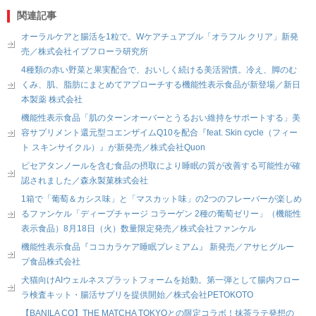
関連記事
オーラルケアと腸活を1粒で。Wケアチュアブル「オラフル クリア」新発
売／株式会社イブフローラ研究所
4種類の赤い野菜と果実配合で、おいしく続ける美活習慣。冷え、脚のむ
くみ、肌、脂肪にまとめてアプローチする機能性表示食品が新登場／新日
本製薬 株式会社
機能性表示食品「肌のターンオーバーとうるおい維持をサポートする」美
容サプリメント還元型コエンザイムQ10を配合『feat. Skin cycle（フィー
ト スキンサイクル）』が新発売／株式会社Quon
ピセアタンノールを含む食品の摂取により睡眠の質が改善する可能性が確
認されました／森永製菓株式会社
1箱で「葡萄＆カシス味」と「マスカット味」の2つのフレーバーが楽しめ
るファンケル「ディープチャージ コラーゲン 2種の葡萄ゼリー」（機能性
表示食品）8月18日（火）数量限定発売／株式会社ファンケル
機能性表示食品『ココカラケア睡眠プレミアム』 新発売／アサヒグルー
プ食品株式会社
犬猫向けAIウェルネスプラットフォームを始動。第一弾として腸内フロー
ラ検査キット・腸活サプリを提供開始／株式会社PETOKOTO
【BANILA CO】THE MATCHA TOKYOとの限定コラボ！抹茶ラテ発想の