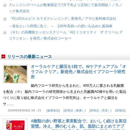
クレンジングバームが数量限定で7月下旬より店頭にて販売開始！／モノ
ック株式会社
『PLUSカルピス カラダクレンジング』新発売／アサヒ飲料株式会社
～老化という摂理に告ぐ。～ 100年美肌への想いを込めた最高峰
（※1）の高機能エッセンスクリーム「AQ ミリオリティ ザ クリーム デ
コラシオン」を発売／株式会社コーセー
リリースの最新ニュース
オーラルケアと腸活を1粒で。Wケアチュアブル「オ
ラフル クリア」新発売／株式会社イブフローラ研究
所
腸内フローラ研究から生まれた、400万人に愛される乳酸菌
を配合（※） 腸内フローラの研究開発から生まれた乳酸菌AD株®を用いた製品
づくりに取り組む株式会社イブフローラ研究所は、オーラルケアと腸活を
サ……
2026年08月06日 18：21
健康食品
新商品（健康）
新商品（美容）
新製品
4種類の赤い野菜と果実配合で、おいしく続ける美活
習慣。冷え、脚のむくみ、肌、脂肪にまとめてアプ