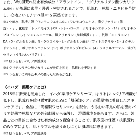
また、Wの肌荒れ防止有効成分「アラントイン」「グリチルリチン酸ジカリウ
ム
」が角層に素早く浸透・密封されることで、肌荒れ・乾燥・ニキビを予防
※4
し、心地よいモチすべ肌
を実感できます。
※5
※1 化粧水・乳液共通「ワレモコウエキスGL（ワレモコウエキス、濃グリセリン（保
湿））」、化粧水「トレハモイストCP（トレハロース、ポリオキシエチレン（14）ポリオキシ
プロピレン（7）ジメチルエーテル、濃グリセリン（整肌保護））」、乳液「エモリエント
DA（D－グルタミン酸、N－ラウロイル－L－グルタミン酸ジ（フィトステリル・2－オクチル
ドデシル）、ポリオキシエチレン（17）ポリオキシプロピレン（4）ジメチルエーテル、濃グリ
セリン（うるおいバリア））」
※2 肌うるおいバリア保護成分
※4 グリチルリチン酸ジカリウムが炎症を抑え、肌荒れを予防する
※5 うるおいに満ちたキメの整ったなめらかな肌
《イハダ 薬用ケアとは》
2018年に販売を開始した「イハダ 薬用ケアシリーズ」はうるおいバリア機能が
低下し、肌荒れを繰り返す肌のために「肌保護ケア」の重要性に着目したスキ
ンケアです。全品に「高精製ワセリン
」を配合。うるおい不足の肌を密封バ
※2
リア効果で乾燥などの外部刺激から保護し、湿潤環境を保ちます。さらに、製
品ごとの目的に合わせた有効成分を配合することで、肌表面の保護＋抗肌荒れ
のWケアにより、肌トラブルを繰り返しにくい肌環境に導きます。
※2 肌うるおいバリア保護成分