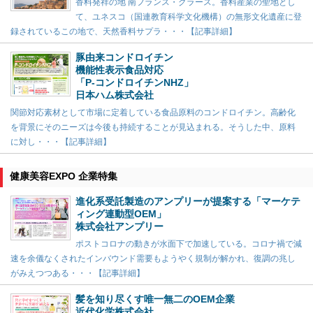
香料発祥の地 南フランス・グラース。香料産業の聖地とし
て、ユネスコ（国連教育科学文化機構）の無形文化遺産に登
録されているこの地で、天然香料サプラ・・・【記事詳細】
豚由来コンドロイチン
機能性表示食品対応
「P-コンドロイチンNHZ」
日本ハム株式会社
関節対応素材として市場に定着している食品原料のコンドロイチン。高齢化
を背景にそのニーズは今後も持続することが見込まれる。そうした中、原料
に対し・・・【記事詳細】
健康美容EXPO 企業特集
進化系受託製造のアンプリーが提案する「マーケテ
ィング連動型OEM」
株式会社アンプリー
ポストコロナの動きが水面下で加速している。コロナ禍で減
速を余儀なくされたインバウンド需要もようやく規制が解かれ、復調の兆し
がみえつつある・・・【記事詳細】
髪を知り尽くす唯一無二のOEM企業
近代化学株式会社