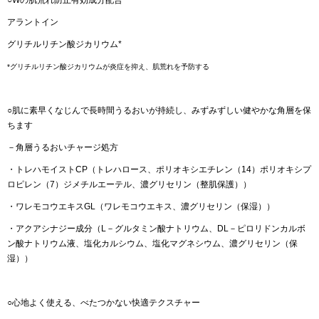
アラントイン
グリチルリチン酸ジカリウム*
*グリチルリチン酸ジカリウムが炎症を抑え、肌荒れを予防する
○肌に素早くなじんで長時間うるおいが持続し、みずみずしい健やかな角層を保
ちます
－角層うるおいチャージ処方
・トレハモイストCP（トレハロース、ポリオキシエチレン（14）ポリオキシプ
ロピレン（7）ジメチルエーテル、濃グリセリン（整肌保護））
・ワレモコウエキスGL（ワレモコウエキス、濃グリセリン（保湿））
・アクアシナジー成分（L－グルタミン酸ナトリウム、DL－ピロリドンカルボ
ン酸ナトリウム液、塩化カルシウム、塩化マグネシウム、濃グリセリン（保
湿））
○心地よく使える、べたつかない快適テクスチャー