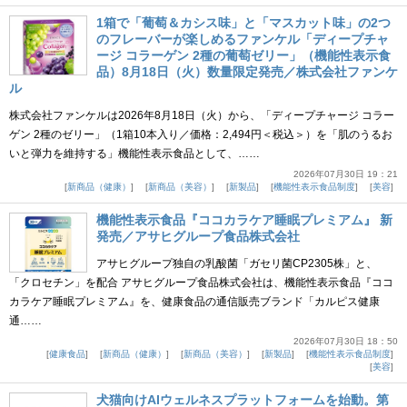
1箱で「葡萄＆カシス味」と「マスカット味」の2つ
のフレーバーが楽しめるファンケル「ディープチャ
ージ コラーゲン 2種の葡萄ゼリー」（機能性表示食
品）8月18日（火）数量限定発売／株式会社ファンケ
ル
株式会社ファンケルは2026年8月18日（火）から、「ディープチャージ コラー
ゲン 2種のゼリー」（1箱10本入り／価格：2,494円＜税込＞）を「肌のうるお
いと弾力を維持する」機能性表示食品として、……
2026年07月30日 19：21
新商品（健康）
新商品（美容）
新製品
機能性表示食品制度
美容
機能性表示食品『ココカラケア睡眠プレミアム』 新
発売／アサヒグループ食品株式会社
アサヒグループ独自の乳酸菌「ガセリ菌CP2305株」と、
「クロセチン」を配合 アサヒグループ食品株式会社は、機能性表示食品『ココ
カラケア睡眠プレミアム』を、健康食品の通信販売ブランド「カルピス健康
通……
2026年07月30日 18：50
健康食品
新商品（健康）
新商品（美容）
新製品
機能性表示食品制度
美容
犬猫向けAIウェルネスプラットフォームを始動。第