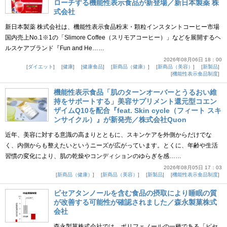
ローチする機能性表示食品が新登場／新日本製薬 株
式会社
新日本製薬 株式会社は、機能性表示食品粉末・顆粒インスタントコーヒー市場
国内売上No.1※1の「Slimore Coffee（スリモアコーヒー）」などを展開するヘ
ルスケアブランド『Fun and He……
2026年08月06日 18：00
ダイエット
健康
健康食品
新商品（健康）
新商品（美容）
新製品
機能性表示食品制度
機能性表示食品「肌のターンオーバーとうるおい維
持をサポートする」美容サプリメント還元型コエン
ザイムQ10を配合『feat. Skin cycle（フィート スキ
ンサイクル）』が新発売／株式会社Quon
近年、美容に対する意識の高まりとともに、スキンケアを外側からだけでな
く、内側からも整えたいというニーズが広がっています。とくに、年齢や生活
習慣の変化により、肌の乾燥やコンディションのゆらぎを感……
2026年08月05日 17：03
新商品（健康）
新商品（美容）
新製品
機能性表示食品制度
ピセアタンノールを含む食品の摂取により睡眠の質
が改善する可能性が確認されました／森永製菓株式
会社
森永製菓株式会社では、ポリフェノールの一種である「ピセ