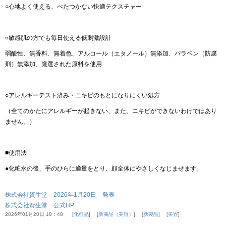
○心地よく使える、べたつかない快適テクスチャー
○敏感肌の方でも毎日使える低刺激設計
弱酸性、無香料、無着色、アルコール（エタノール）無添加、パラベン（防腐
剤）無添加、厳選された原料を使用
○アレルギーテスト済み・ニキビのもとになりにくい処方
（全てのかたにアレルギーが起きない、また、ニキビができないわけではあり
ません。）
■使用法
●化粧水の後、手のひらに適量をとり、顔全体にやさしくなじませます。
株式会社資生堂 2026年1月20日 発表
株式会社資生堂 公式HP
2026年01月20日 18：48
化粧品
新商品（美容）
新製品
美容