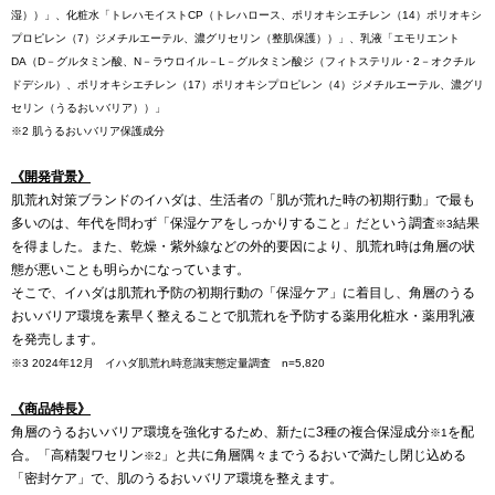
湿））」、化粧水「トレハモイストCP（トレハロース、ポリオキシエチレン（14）ポリオキシ
プロピレン（7）ジメチルエーテル、濃グリセリン（整肌保護））」、乳液「エモリエント
DA（D－グルタミン酸、N－ラウロイル－L－グルタミン酸ジ（フィトステリル・2－オクチル
ドデシル）、ポリオキシエチレン（17）ポリオキシプロピレン（4）ジメチルエーテル、濃グリ
セリン（うるおいバリア））」
※2 肌うるおいバリア保護成分
《開発背景》
肌荒れ対策ブランドのイハダは、生活者の「肌が荒れた時の初期行動」で最も
多いのは、年代を問わず「保湿ケアをしっかりすること」だという調査
結果
※3
を得ました。また、乾燥・紫外線などの外的要因により、肌荒れ時は角層の状
態が悪いことも明らかになっています。
そこで、イハダは肌荒れ予防の初期行動の「保湿ケア」に着目し、角層のうる
おいバリア環境を素早く整えることで肌荒れを予防する薬用化粧水・薬用乳液
を発売します。
※3 2024年12月 イハダ肌荒れ時意識実態定量調査 n=5,820
《商品特長》
角層のうるおいバリア環境を強化するため、新たに3種の複合保湿成分
を配
※1
合。「高精製ワセリン
」と共に角層隅々までうるおいで満たし閉じ込める
※2
「密封ケア」で、肌のうるおいバリア環境を整えます。