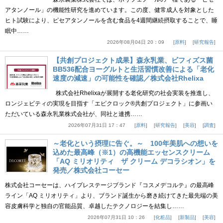
アタンノール」の機能性研究を進めています。この度、健常成人を対象とした
ヒト試験により、ピセアタンノールを含む食品を4週間継続摂取することで、睡
眠中……
2026年08月04日 20：09
原料
研究報告
【共創プロジェクト成果】森永乳業、ビフィズス菌
BB536配合ヨーグルトと生活習慣改善による「老化
速度の減速」の可能性を確認／株式会社Rhelixa
株式会社Rhelixaが展開する老化研究の社会実装を推進し、
ロンジェビティの実現を目指す「エピクロック®共創プロジェクト」に参画い
ただいている森永乳業株式会社が、同社と連携……
2026年07月31日 17：47
原料
研究報告
美容
調査
～老化という摂理に告ぐ。～ 100年美肌への想いを
込めた最高峰（※1）の高機能エッセンスクリーム
「AQ ミリオリティ ザ クリーム デコラシオン」を
発売／株式会社コーセー
株式会社コーセーは、ハイプレステージブランド『コスメデコルテ』の最高峰
ライン「AQ ミリオリティ」より、ブランド誕生から磨き続けてきた最先端の美
容皮膚科学と独自の官能品質、卓越したテクノロジーを結集し……
2026年07月31日 10：26
化粧品
新製品
美容