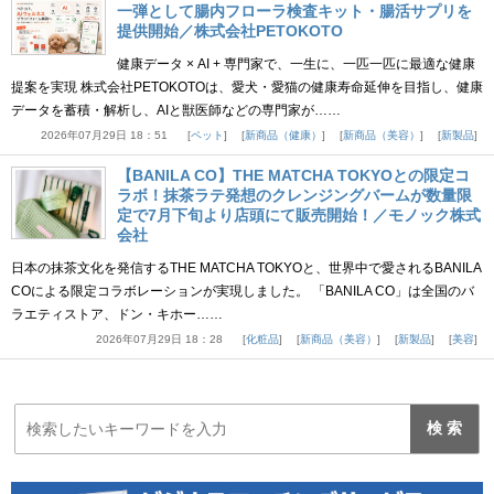
一弾として腸内フローラ検査キット・腸活サプリを
提供開始／株式会社PETOKOTO
健康データ × AI + 専門家で、一生に、一匹一匹に最適な健康
提案を実現 株式会社PETOKOTOは、愛犬・愛猫の健康寿命延伸を目指し、健康
データを蓄積・解析し、AIと獣医師などの専門家が……
2026年07月29日 18：51
ペット
新商品（健康）
新商品（美容）
新製品
【BANILA CO】THE MATCHA TOKYOとの限定コ
ラボ！抹茶ラテ発想のクレンジングバームが数量限
定で7月下旬より店頭にて販売開始！／モノック株式
会社
日本の抹茶文化を発信するTHE MATCHA TOKYOと、世界中で愛されるBANILA
COによる限定コラボレーションが実現しました。 「BANILA CO」は全国のバ
ラエティストア、ドン・キホー……
2026年07月29日 18：28
化粧品
新商品（美容）
新製品
美容