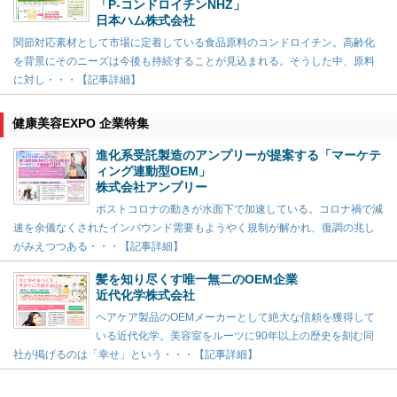
「P-コンドロイチンNHZ」
日本ハム株式会社
関節対応素材として市場に定着している食品原料のコンドロイチン。高齢化
を背景にそのニーズは今後も持続することが見込まれる。そうした中、原料
に対し・・・【記事詳細】
健康美容EXPO 企業特集
進化系受託製造のアンプリーが提案する「マーケテ
ィング連動型OEM」
株式会社アンプリー
ポストコロナの動きが水面下で加速している。コロナ禍で減
速を余儀なくされたインバウンド需要もようやく規制が解かれ、復調の兆し
がみえつつある・・・【記事詳細】
髪を知り尽くす唯一無二のOEM企業
近代化学株式会社
ヘアケア製品のOEMメーカーとして絶大な信頼を獲得して
いる近代化学。美容室をルーツに90年以上の歴史を刻む同
社が掲げるのは「幸せ」という・・・【記事詳細】