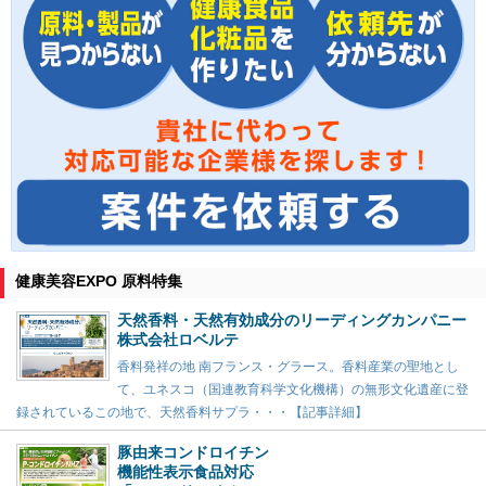
健康美容EXPO 原料特集
天然香料・天然有効成分のリーディングカンパニー
株式会社ロベルテ
香料発祥の地 南フランス・グラース。香料産業の聖地とし
て、ユネスコ（国連教育科学文化機構）の無形文化遺産に登
録されているこの地で、天然香料サプラ・・・【記事詳細】
豚由来コンドロイチン
機能性表示食品対応