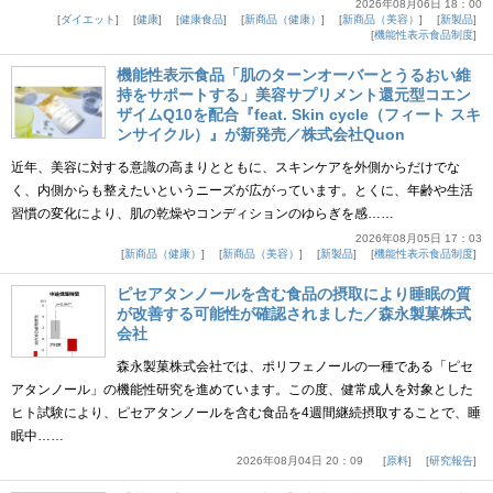
2026年08月06日 18：00
ダイエット
健康
健康食品
新商品（健康）
新商品（美容）
新製品
機能性表示食品制度
機能性表示食品「肌のターンオーバーとうるおい維
持をサポートする」美容サプリメント還元型コエン
ザイムQ10を配合『feat. Skin cycle（フィート スキ
ンサイクル）』が新発売／株式会社Quon
近年、美容に対する意識の高まりとともに、スキンケアを外側からだけでな
く、内側からも整えたいというニーズが広がっています。とくに、年齢や生活
習慣の変化により、肌の乾燥やコンディションのゆらぎを感……
2026年08月05日 17：03
新商品（健康）
新商品（美容）
新製品
機能性表示食品制度
ピセアタンノールを含む食品の摂取により睡眠の質
が改善する可能性が確認されました／森永製菓株式
会社
森永製菓株式会社では、ポリフェノールの一種である「ピセ
アタンノール」の機能性研究を進めています。この度、健常成人を対象とした
ヒト試験により、ピセアタンノールを含む食品を4週間継続摂取することで、睡
眠中……
2026年08月04日 20：09
原料
研究報告