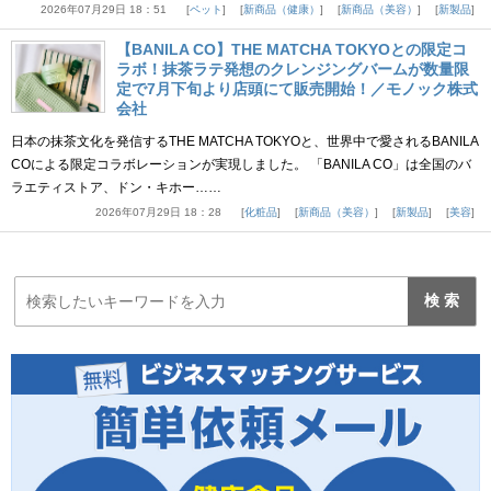
2026年07月29日 18：51
ペット
新商品（健康）
新商品（美容）
新製品
【BANILA CO】THE MATCHA TOKYOとの限定コ
ラボ！抹茶ラテ発想のクレンジングバームが数量限
定で7月下旬より店頭にて販売開始！／モノック株式
会社
日本の抹茶文化を発信するTHE MATCHA TOKYOと、世界中で愛されるBANILA
COによる限定コラボレーションが実現しました。 「BANILA CO」は全国のバ
ラエティストア、ドン・キホー……
2026年07月29日 18：28
化粧品
新商品（美容）
新製品
美容