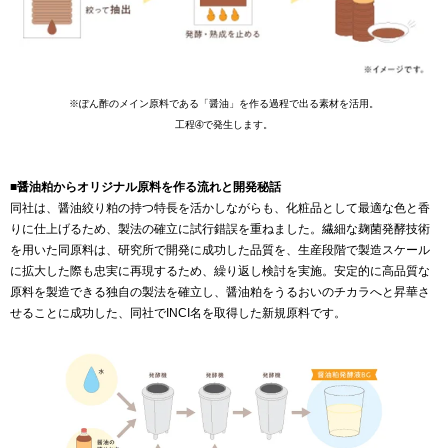
※ぽん酢のメイン原料である「醤油」を作る過程で出る素材を活用。
工程➃で発生します。
■醤油粕からオリジナル原料を作る流れと開発秘話
同社は、醤油絞り粕の持つ特長を活かしながらも、化粧品として最適な色と香
りに仕上げるため、製法の確立に試行錯誤を重ねました。繊細な麹菌発酵技術
を用いた同原料は、研究所で開発に成功した品質を、生産段階で製造スケール
に拡大した際も忠実に再現するため、繰り返し検討を実施。安定的に高品質な
原料を製造できる独自の製法を確立し、醤油粕をうるおいのチカラへと昇華さ
せることに成功した、同社でINCI名を取得した新規原料です。