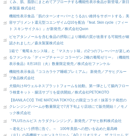
くみ、肌、脂肪にまとめてアプローチする機能性表示食品が新登場／新日
本製薬 株式会社
機能性表示食品「肌のターンオーバーとうるおい維持をサポートする」美
容サプリメント還元型コエンザイムQ10を配合『feat. Skin cycle（フィー
ト スキンサイクル）』が新発売／株式会社Quon
ピセアタンノールを含む食品の摂取により睡眠の質が改善する可能性が確
認されました／森永製菓株式会社
1箱で「葡萄＆カシス味」と「マスカット味」の2つのフレーバーが楽しめ
るファンケル「ディープチャージ コラーゲン 2種の葡萄ゼリー」（機能性
表示食品）8月18日（火）数量限定発売／株式会社ファンケル
機能性表示食品『ココカラケア睡眠プレミアム』 新発売／アサヒグルー
プ食品株式会社
犬猫向けAIウェルネスプラットフォームを始動。第一弾として腸内フロー
ラ検査キット・腸活サプリを提供開始／株式会社PETOKOTO
【BANILA CO】THE MATCHA TOKYOとの限定コラボ！抹茶ラテ発想の
クレンジングバームが数量限定で7月下旬より店頭にて販売開始！／モノ
ック株式会社
『PLUSカルピス カラダクレンジング』新発売／アサヒ飲料株式会社
～老化という摂理に告ぐ。～ 100年美肌への想いを込めた最高峰
（※1）の高機能エッセンスクリーム「AQ ミリオリティ ザ クリーム デ