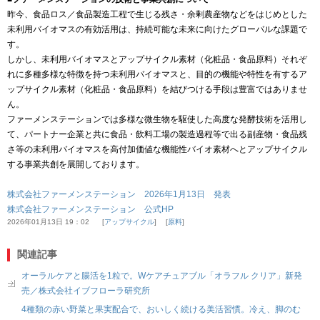
昨今、食品ロス／食品製造工程で生じる残さ・余剰農産物などをはじめとした
未利用バイオマスの有効活用は、持続可能な未来に向けたグローバルな課題で
す。
しかし、未利用バイオマスとアップサイクル素材（化粧品・食品原料）それぞ
れに多種多様な特徴を持つ未利用バイオマスと、目的の機能や特性を有するア
ップサイクル素材（化粧品・食品原料）を結びつける手段は豊富ではありませ
ん。
ファーメンステーションでは多様な微生物を駆使した高度な発酵技術を活用し
て、パートナー企業と共に食品・飲料工場の製造過程等で出る副産物・食品残
さ等の未利用バイオマスを高付加価値な機能性バイオ素材へとアップサイクル
する事業共創を展開しております。
株式会社ファーメンステーション 2026年1月13日 発表
株式会社ファーメンステーション 公式HP
2026年01月13日 19：02
アップサイクル
原料
関連記事
オーラルケアと腸活を1粒で。Wケアチュアブル「オラフル クリア」新発
売／株式会社イブフローラ研究所
4種類の赤い野菜と果実配合で、おいしく続ける美活習慣。冷え、脚のむ