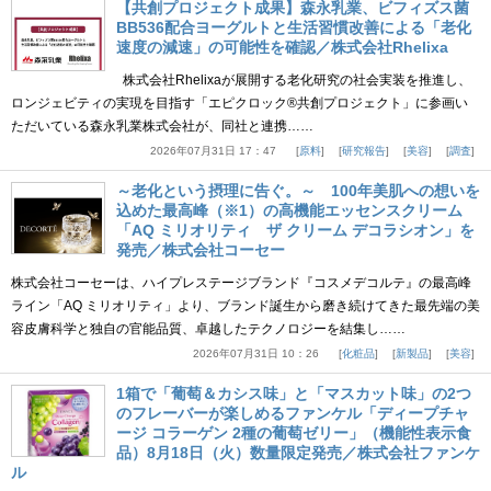
【共創プロジェクト成果】森永乳業、ビフィズス菌
BB536配合ヨーグルトと生活習慣改善による「老化
速度の減速」の可能性を確認／株式会社Rhelixa
株式会社Rhelixaが展開する老化研究の社会実装を推進し、
ロンジェビティの実現を目指す「エピクロック®共創プロジェクト」に参画い
ただいている森永乳業株式会社が、同社と連携……
2026年07月31日 17：47
原料
研究報告
美容
調査
～老化という摂理に告ぐ。～ 100年美肌への想いを
込めた最高峰（※1）の高機能エッセンスクリーム
「AQ ミリオリティ ザ クリーム デコラシオン」を
発売／株式会社コーセー
株式会社コーセーは、ハイプレステージブランド『コスメデコルテ』の最高峰
ライン「AQ ミリオリティ」より、ブランド誕生から磨き続けてきた最先端の美
容皮膚科学と独自の官能品質、卓越したテクノロジーを結集し……
2026年07月31日 10：26
化粧品
新製品
美容
1箱で「葡萄＆カシス味」と「マスカット味」の2つ
のフレーバーが楽しめるファンケル「ディープチャ
ージ コラーゲン 2種の葡萄ゼリー」（機能性表示食
品）8月18日（火）数量限定発売／株式会社ファンケ
ル