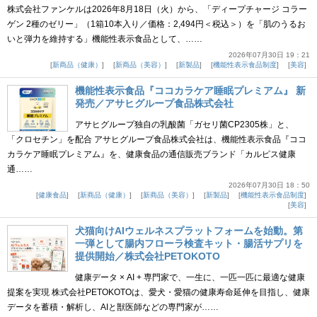
株式会社ファンケルは2026年8月18日（火）から、「ディープチャージ コラー
ゲン 2種のゼリー」（1箱10本入り／価格：2,494円＜税込＞）を「肌のうるお
いと弾力を維持する」機能性表示食品として、……
2026年07月30日 19：21
新商品（健康）
新商品（美容）
新製品
機能性表示食品制度
美容
機能性表示食品『ココカラケア睡眠プレミアム』 新
発売／アサヒグループ食品株式会社
アサヒグループ独自の乳酸菌「ガセリ菌CP2305株」と、
「クロセチン」を配合 アサヒグループ食品株式会社は、機能性表示食品『ココ
カラケア睡眠プレミアム』を、健康食品の通信販売ブランド「カルピス健康
通……
2026年07月30日 18：50
健康食品
新商品（健康）
新商品（美容）
新製品
機能性表示食品制度
美容
犬猫向けAIウェルネスプラットフォームを始動。第
一弾として腸内フローラ検査キット・腸活サプリを
提供開始／株式会社PETOKOTO
健康データ × AI + 専門家で、一生に、一匹一匹に最適な健康
提案を実現 株式会社PETOKOTOは、愛犬・愛猫の健康寿命延伸を目指し、健康
データを蓄積・解析し、AIと獣医師などの専門家が……