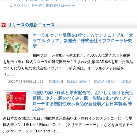
コラシオン」を発売／株式会社コーセー
リリースの最新ニュース
オーラルケアと腸活を1粒で。Wケアチュアブル「オ
ラフル クリア」新発売／株式会社イブフローラ研究
所
腸内フローラ研究から生まれた、400万人に愛される乳酸菌
を配合（※） 腸内フローラの研究開発から生まれた乳酸菌AD株®を用いた製品
づくりに取り組む株式会社イブフローラ研究所は、オーラルケアと腸活を
サ……
2026年08月06日 18：21
健康食品
新商品（健康）
新商品（美容）
新製品
4種類の赤い野菜と果実配合で、おいしく続ける美活
習慣。冷え、脚のむくみ、肌、脂肪にまとめてアプ
ローチする機能性表示食品が新登場／新日本製薬 株
式会社
新日本製薬 株式会社は、機能性表示食品粉末・顆粒インスタントコーヒー市場
国内売上No.1※1の「Slimore Coffee（スリモアコーヒー）」などを展開するヘ
ルスケアブランド『Fun and He……