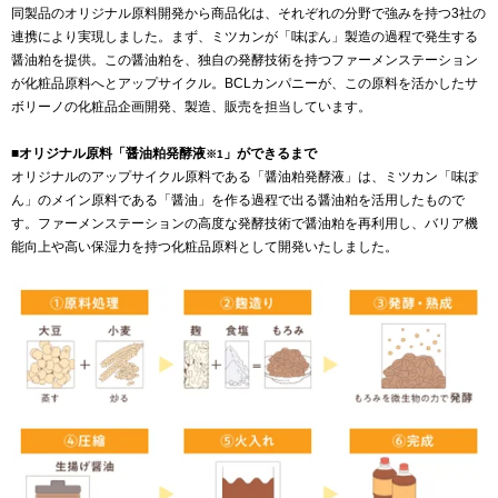
同製品のオリジナル原料開発から商品化は、それぞれの分野で強みを持つ3社の
連携により実現しました。まず、ミツカンが「味ぽん」製造の過程で発生する
醤油粕を提供。この醤油粕を、独自の発酵技術を持つファーメンステーション
が化粧品原料へとアップサイクル。BCLカンパニーが、この原料を活かしたサ
ボリーノの化粧品企画開発、製造、販売を担当しています。
■オリジナル原料「醤油粕発酵液
」ができるまで
※1
オリジナルのアップサイクル原料である「醤油粕発酵液」は、ミツカン「味ぽ
ん」のメイン原料である「醤油」を作る過程で出る醤油粕を活用したもので
す。ファーメンステーションの高度な発酵技術で醤油粕を再利用し、バリア機
能向上や高い保湿力を持つ化粧品原料として開発いたしました。