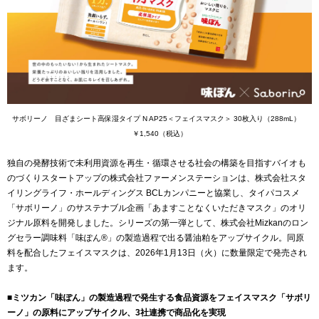
サボリーノ 目ざまシート高保湿タイプ N AP25＜フェイスマスク＞ 30枚入り（288mL）
￥1,540（税込）
独自の発酵技術で未利用資源を再生・循環させる社会の構築を目指すバイオも
のづくりスタートアップの株式会社ファーメンステーションは、株式会社スタ
イリングライフ・ホールディングス BCLカンパニーと協業し、タイパコスメ
「サボリーノ」のサステナブル企画「あますことなくいただきマスク」のオリ
ジナル原料を開発しました。シリーズの第一弾として、株式会社Mizkanのロン
グセラー調味料「味ぽん®」の製造過程で出る醤油粕をアップサイクル。同原
料を配合したフェイスマスクは、2026年1月13日（火）に数量限定で発売され
ます。
■ミツカン「味ぽん」の製造過程で発生する食品資源をフェイスマスク「サボリ
ーノ」の原料にアップサイクル、3社連携で商品化を実現