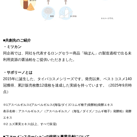
■共創先のご紹介
・ミツカン
同企画では、同社を代表するロングセラー商品「味ぽん」の製造過程で出る未
利用資源の醤油粕をご提供いただきました。
・サボリーノとは
2015年に誕生した、タイパコスメシリーズです。発売以来、ベストコスメ140
冠獲得、累計販売枚数12億枚を達成した実績を持っています。（2025年9月時
点）
※1アスペルギルス/(アルペルギルス/(海塩/ダイズ/コムギ種子)発酵粕)発酵エキス
表示名称：アスペルギルス／（アスペルギルス／（海塩／ダイズ／コムギ種子）発酵粕）発酵
エキス
※2 ユズ果実エキス(以上、すべて保湿)
■ファーメンステーションの技術と事業共創について