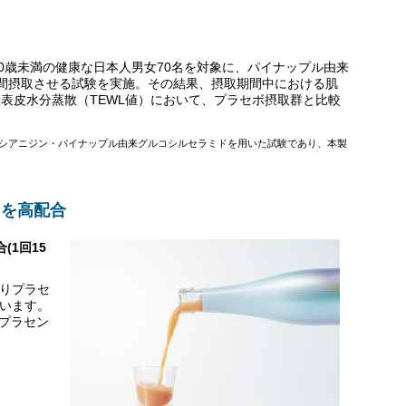
60歳未満の健康な日本人男女70名を対象に、パイナップル由来
2週間摂取させる試験を実施。その結果、摂取期間中における肌
表皮水分蒸散（TEWL値）において、プラセボ摂取群と比較
ロシアニジン・パイナップル由来グルコシルセラミドを用いた試験であり、本製
タを高配合
(1回15
たりプラセ
ています。
、プラセン