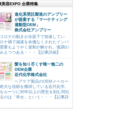
康美容EXPO 企業特集
進化系受託製造のアンプリー
が提案する「マーケティング
連動型OEM」
株式会社アンプリー
コロナの動きが水面下で加速してい
ロナ禍で減速を余儀なくされたインバ
需要もようやく規制が解かれ、復調の
みえつつある・・・【記事詳細】
髪を知り尽くす唯一無二の
OEM企業
近代化学株式会社
ヘアケア製品のOEMメーカー
絶大な信頼を獲得している近代化学。
をルーツに90年以上の歴史を刻む同社
るのは「幸せ」という・・・【記事詳