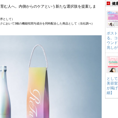
健
を育む人へ。内側からのケアという新たな選択肢を提案しま
序として）​
ンクにおいて3種の機能性関与成分を同時配合した商品として（当社調べ）
ポスト
る。コ
ウンド
兆しが
として
美容室
が掲げ
細】