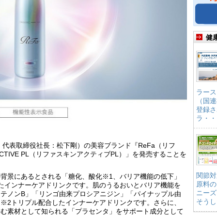
健
ラース
（国連
登録さ
ラ・・
、代表取締役社長：松下剛）の美容ブランド『ReFa（リフ
N ACTIVE PL（リファスキンアクティブPL）」を発売することを
関節対
背景にあるとされる「糖化、酸化※1、バリア機能の低下」
原料の
たインナーケアドリンクです。肌のうるおいとバリア機能を
ニーズ
テノンB」「リンゴ由来プロシアニジン」「パイナップル由
そうし
※2トリプル配合したインナーケアドリンクです。さらに、
含む素材として知られる「プラセンタ」をサポート成分として