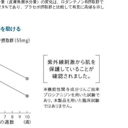
分量（皮膚角層水分量）の変化は、ロダンテノンB摂取群で
9±12.9％であり、プラセボ摂取群と比較して有意に高値を示し
のを助ける