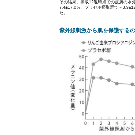
その結果、摂取12週時点での皮膚の水
7.4±17.0％、プラセボ摂取群で－3.
た。
紫外線刺激から肌を保護する