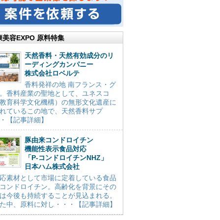
康美容EXPO 原料特集
天然香料・天然有効成分のリ
ーディングカンパニー
株式会社ロベルテ
香料発祥の地 南フランス・グ
。香料産業の聖地として、ユネスコ
教育科学文化機構）の無形文化遺産に
れているこの地で、天然香料サプ
・【記事詳細】
豚由来コンドロイチン
機能性表示食品対応
「P-コンドロイチンNHZ」
日本ハム株式会社
応素材として市場に定着している食品
コンドロイチン。高齢化を背景にその
は今後も持続することが見込まれる。
た中、原料に対し・・・【記事詳細】