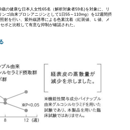
9歳の健康な日本人女性65名（解析対象者59名)を対象に、リ
（リンゴ由来プロシアニジンとして1日55～110mg）を12週間摂
V照射を行い、紫外線誘導による色素沈着（紅斑値、Ｌ値、メ
ラセボと比較して有意な抑制が確認された。
る