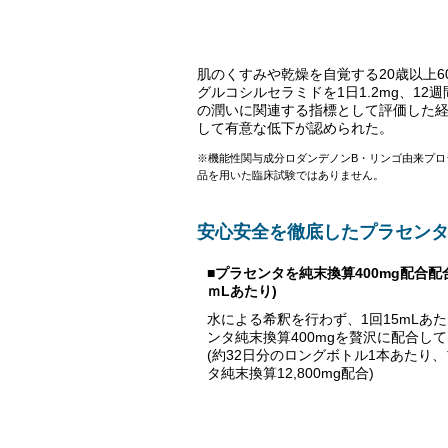
肌のくすみや乾燥を自覚する20歳以上
グルコシルセラミドを1日1.2mg、1
の潤いに関連する指標として評価した経
して有意な低下が認められた。
※機能性関与成分ロダンデノンB・リンゴ由来プ
品を用いた臨床試験ではありません。
安心安全を徹底したプラセン
■プラセンタを純末換算400mg配合配合
ｍLあたり)
水による希釈を行わず、1回15mLあ
ンタ純末換算400mgを贅沢に配合し
(約32日分のロングボトル1本あたり
タ純末換算12,800mg配合)