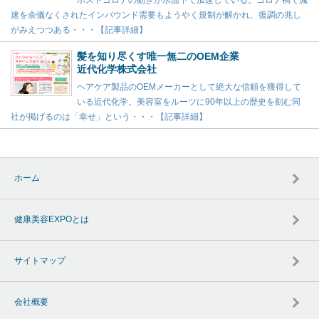
ポストコロナの動きが水面下で加速している。コロナ禍で減
速を余儀なくされたインバウンド需要もようやく規制が解かれ、復調の兆し
がみえつつある・・・【記事詳細】
髪を知り尽くす唯一無二のOEM企業
近代化学株式会社
ヘアケア製品のOEMメーカーとして絶大な信頼を獲得して
いる近代化学。美容室をルーツに90年以上の歴史を刻む同
社が掲げるのは「幸せ」という・・・【記事詳細】
ホーム
健康美容EXPOとは
サイトマップ
会社概要