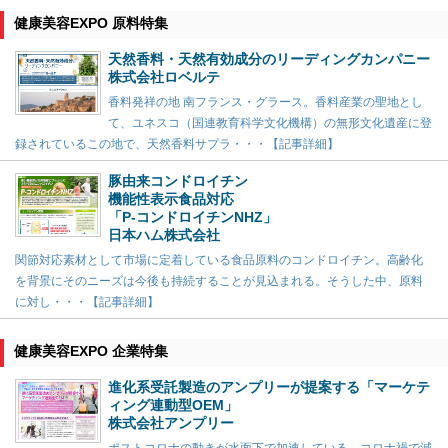
健康美容EXPO 原料特集
天然香料・天然有効成分のリーディングカンパニー
株式会社ロベルテ
香料発祥の地 南フランス・グラース。香料産業の聖地とし
て、ユネスコ（国連教育科学文化機構）の無形文化遺産に登
録されているこの地で、天然香料サプラ・・・【記事詳細】
豚由来コンドロイチン
機能性表示食品対応
「P-コンドロイチンNHZ」
日本ハム株式会社
関節対応素材として市場に定着している食品原料のコンドロイチン。高齢化
を背景にそのニーズは今後も持続することが見込まれる。そうした中、原料
に対し・・・【記事詳細】
健康美容EXPO 企業特集
進化系受託製造のアンプリーが提案する「マーケテ
ィング連動型OEM」
株式会社アンプリー