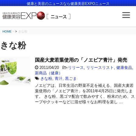
健康と美容のニュースなら健康美容EXPOニュース
HOME
>
きな粉
きな粉
国産大麦若葉使用の「ノエビア青汁」発売
2011/04/20
-
リリース
,
リリースリスト
,
健康食品
,
新商品（健康）
きな粉
,
青汁
,
黒ごま
ノエビアは、日常生活の野菜不足を補える、国産大麦若
葉使用の「ノエビア青汁」を2011年4月25日に発売しま
す。 きな粉、黒ゴマ配合で飲みやすく、粉末のため、ス
ープやクッキーなどに混ぜ様々なお料理を楽し …