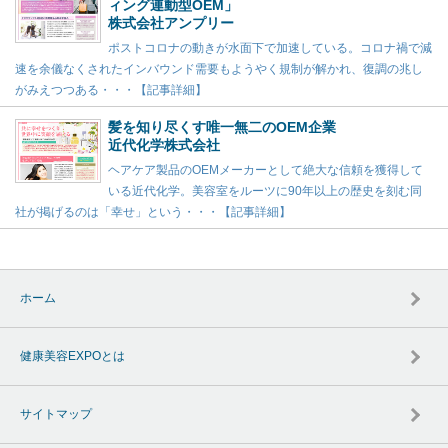
ィング連動型OEM」
株式会社アンプリー
ポストコロナの動きが水面下で加速している。コロナ禍で減
速を余儀なくされたインバウンド需要もようやく規制が解かれ、復調の兆し
がみえつつある・・・【記事詳細】
髪を知り尽くす唯一無二のOEM企業
近代化学株式会社
ヘアケア製品のOEMメーカーとして絶大な信頼を獲得して
いる近代化学。美容室をルーツに90年以上の歴史を刻む同
社が掲げるのは「幸せ」という・・・【記事詳細】
ホーム
健康美容EXPOとは
サイトマップ