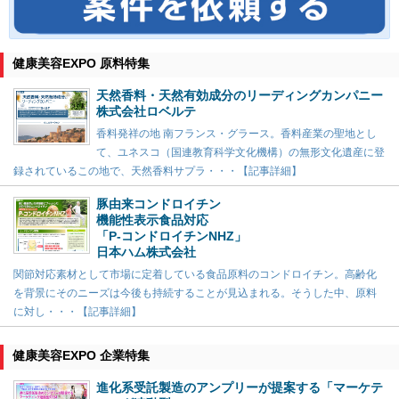
健康美容EXPO 原料特集
天然香料・天然有効成分のリーディングカンパニー
株式会社ロベルテ
香料発祥の地 南フランス・グラース。香料産業の聖地とし
て、ユネスコ（国連教育科学文化機構）の無形文化遺産に登
録されているこの地で、天然香料サプラ・・・【記事詳細】
豚由来コンドロイチン
機能性表示食品対応
「P-コンドロイチンNHZ」
日本ハム株式会社
関節対応素材として市場に定着している食品原料のコンドロイチン。高齢化
を背景にそのニーズは今後も持続することが見込まれる。そうした中、原料
に対し・・・【記事詳細】
健康美容EXPO 企業特集
進化系受託製造のアンプリーが提案する「マーケテ