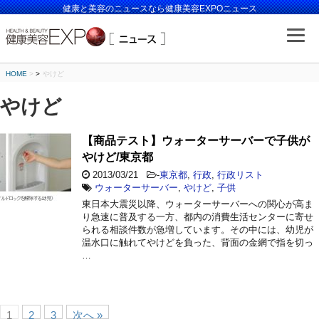
健康と美容のニュースなら健康美容EXPOニュース
HOME
>
やけど
やけど
【商品テスト】ウォーターサーバーで子供が
やけど/東京都
2013/03/21
-
東京都
,
行政
,
行政リスト
ウォーターサーバー
,
やけど
,
子供
東日本大震災以降、ウォーターサーバーへの関心が高ま
り急速に普及する一方、都内の消費生活センターに寄せ
られる相談件数が急増しています。その中には、幼児が
温水口に触れてやけどを負った、背面の金網で指を切っ
…
1
2
3
次へ »