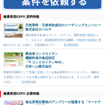
健康美容EXPO 原料特集
天然香料・天然有効成分のリーディングカンパニー
株式会社ロベルテ
香料発祥の地 南フランス・グラース。香料産業の聖地とし
て、ユネスコ（国連教育科学文化機構）の無形文化遺産に登
録されているこの地で、天然香料サプラ・・・【記事詳細】
豚由来コンドロイチン
機能性表示食品対応
「P-コンドロイチンNHZ」
日本ハム株式会社
関節対応素材として市場に定着している食品原料のコンドロイチン。高齢化
を背景にそのニーズは今後も持続することが見込まれる。そうした中、原料
に対し・・・【記事詳細】
健康美容EXPO 企業特集
進化系受託製造のアンプリーが提案する「マーケテ