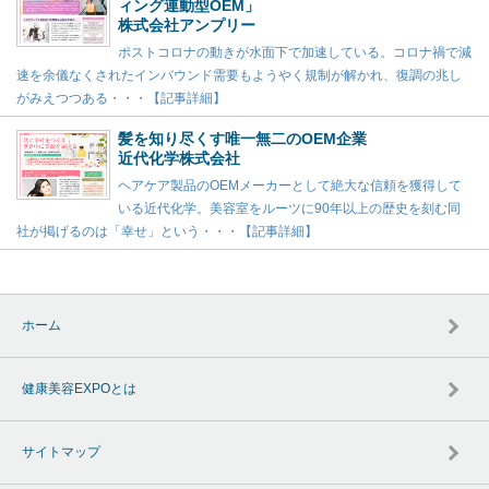
ィング連動型OEM」
株式会社アンプリー
ポストコロナの動きが水面下で加速している。コロナ禍で減
速を余儀なくされたインバウンド需要もようやく規制が解かれ、復調の兆し
がみえつつある・・・【記事詳細】
髪を知り尽くす唯一無二のOEM企業
近代化学株式会社
ヘアケア製品のOEMメーカーとして絶大な信頼を獲得して
いる近代化学。美容室をルーツに90年以上の歴史を刻む同
社が掲げるのは「幸せ」という・・・【記事詳細】
ホーム
健康美容EXPOとは
サイトマップ