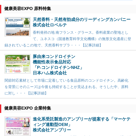
健康美容EXPO 原料特集
天然香料・天然有効成分のリーディングカンパニー
株式会社ロベルテ
香料発祥の地 南フランス・グラース。香料産業の聖地とし
て、ユネスコ（国連教育科学文化機構）の無形文化遺産に登
録されているこの地で、天然香料サプラ・・・【記事詳細】
豚由来コンドロイチン
機能性表示食品対応
「P-コンドロイチンNHZ」
日本ハム株式会社
関節対応素材として市場に定着している食品原料のコンドロイチン。高齢化
を背景にそのニーズは今後も持続することが見込まれる。そうした中、原料
に対し・・・【記事詳細】
健康美容EXPO 企業特集
進化系受託製造のアンプリーが提案する「マーケテ
ィング連動型OEM」
株式会社アンプリー