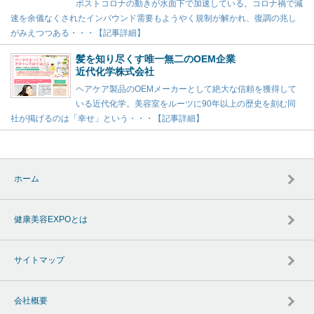
ポストコロナの動きが水面下で加速している。コロナ禍で減
速を余儀なくされたインバウンド需要もようやく規制が解かれ、復調の兆し
がみえつつある・・・【記事詳細】
髪を知り尽くす唯一無二のOEM企業
近代化学株式会社
ヘアケア製品のOEMメーカーとして絶大な信頼を獲得して
いる近代化学。美容室をルーツに90年以上の歴史を刻む同
社が掲げるのは「幸せ」という・・・【記事詳細】
ホーム
健康美容EXPOとは
サイトマップ
会社概要