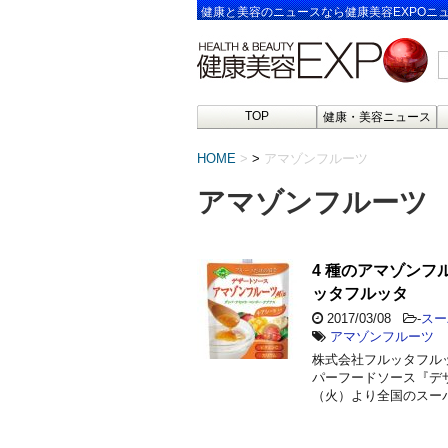
健康と美容のニュースなら健康美容EXPOニ
TOP
健康・美容ニュース
HOME
>
アマゾンフルーツ
アマゾンフルーツ
4 種のアマゾンフ
ッタフルッタ
2017/03/08
-
スー
アマゾンフルーツ
株式会社フルッタフル
パーフードソース『デザー
（火）より全国のスーパ