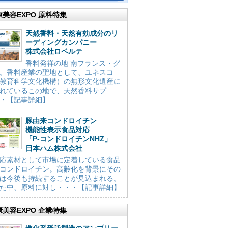
康美容EXPO 原料特集
天然香料・天然有効成分のリ
ーディングカンパニー
株式会社ロベルテ
香料発祥の地 南フランス・グ
。香料産業の聖地として、ユネスコ
教育科学文化機構）の無形文化遺産に
れているこの地で、天然香料サプ
・【記事詳細】
豚由来コンドロイチン
機能性表示食品対応
「P-コンドロイチンNHZ」
日本ハム株式会社
応素材として市場に定着している食品
コンドロイチン。高齢化を背景にその
は今後も持続することが見込まれる。
た中、原料に対し・・・【記事詳細】
康美容EXPO 企業特集