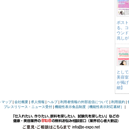
ポスト
る。コ
ウンド
兆しが
として
美容室
が掲げ
細】
トマップ
会社概要
求人情報
ヘルプ
利用者情報の外部送信について
利用規約
プレスリリース・ニュース受付
機能性表示食品制度［機能性表示対応素材］