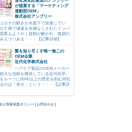
進化系受託製造のアンプリー
が提案する「マーケティング
連動型OEM」
株式会社アンプリー
コロナの動きが水面下で加速してい
ロナ禍で減速を余儀なくされたインバ
需要もようやく規制が解かれ、復調の
みえつつある・・・【記事詳細】
髪を知り尽くす唯一無二の
OEM企業
近代化学株式会社
ヘアケア製品のOEMメーカー
絶大な信頼を獲得している近代化学。
をルーツに90年以上の歴史を刻む同社
るのは「幸せ」という・・・【記事詳
個人情報保護ポリシー
お問合わせ