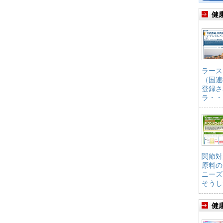
健
ラース
（国連
登録さ
ラ・・
関節対
原料の
ニーズ
そうし
健