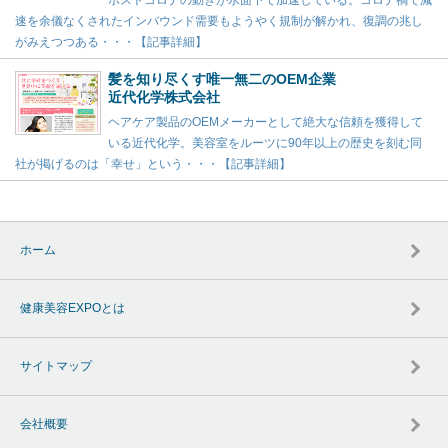
ポストコロナの動きが水面下で加速している。コロナ禍で減
速を余儀なくされたインバウンド需要もようやく規制が解かれ、復調の兆し
がみえつつある・・・【記事詳細】
髪を知り尽くす唯一無二のOEM企業
近代化学株式会社
ヘアケア製品のOEMメーカーとして絶大な信頼を獲得して
いる近代化学。美容室をルーツに90年以上の歴史を刻む同
社が掲げるのは「幸せ」という・・・【記事詳細】
ホーム
健康美容EXPOとは
サイトマップ
会社概要