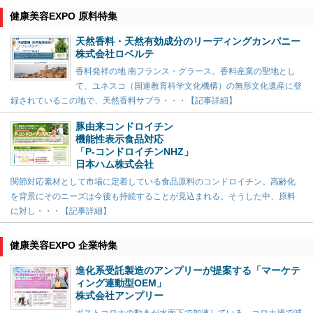
健康美容EXPO 原料特集
天然香料・天然有効成分のリーディングカンパニー
株式会社ロベルテ
香料発祥の地 南フランス・グラース。香料産業の聖地とし
て、ユネスコ（国連教育科学文化機構）の無形文化遺産に登
録されているこの地で、天然香料サプラ・・・【記事詳細】
豚由来コンドロイチン
機能性表示食品対応
「P-コンドロイチンNHZ」
日本ハム株式会社
関節対応素材として市場に定着している食品原料のコンドロイチン。高齢化
を背景にそのニーズは今後も持続することが見込まれる。そうした中、原料
に対し・・・【記事詳細】
健康美容EXPO 企業特集
進化系受託製造のアンプリーが提案する「マーケテ
ィング連動型OEM」
株式会社アンプリー