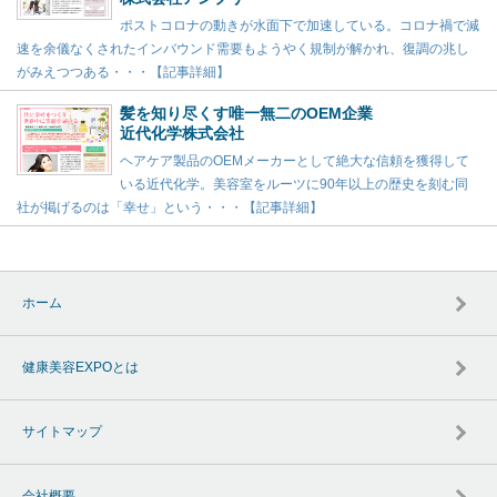
ポストコロナの動きが水面下で加速している。コロナ禍で減
速を余儀なくされたインバウンド需要もようやく規制が解かれ、復調の兆し
がみえつつある・・・【記事詳細】
髪を知り尽くす唯一無二のOEM企業
近代化学株式会社
ヘアケア製品のOEMメーカーとして絶大な信頼を獲得して
いる近代化学。美容室をルーツに90年以上の歴史を刻む同
社が掲げるのは「幸せ」という・・・【記事詳細】
ホーム
健康美容EXPOとは
サイトマップ
会社概要