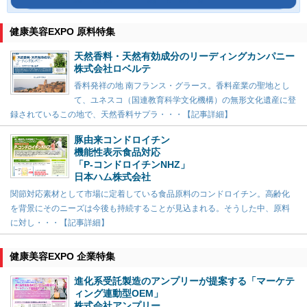
健康美容EXPO 原料特集
天然香料・天然有効成分のリーディングカンパニー
株式会社ロベルテ
香料発祥の地 南フランス・グラース。香料産業の聖地とし
て、ユネスコ（国連教育科学文化機構）の無形文化遺産に登
録されているこの地で、天然香料サプラ・・・【記事詳細】
豚由来コンドロイチン
機能性表示食品対応
「P-コンドロイチンNHZ」
日本ハム株式会社
関節対応素材として市場に定着している食品原料のコンドロイチン。高齢化
を背景にそのニーズは今後も持続することが見込まれる。そうした中、原料
に対し・・・【記事詳細】
健康美容EXPO 企業特集
進化系受託製造のアンプリーが提案する「マーケテ
ィング連動型OEM」
株式会社アンプリー