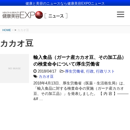
健康と美容のニュースなら健康美容EXPOニュース
HOME
>
カカオ豆
カカオ豆
輸入食品（ガーナ産カカオ豆、その加工品）
の検査命令について/厚生労働省
2018/04/17
-
厚生労働省
,
行政
,
行政リスト
カカオ豆
2018年4月13日、厚生労働省（医薬・生活衛生局）は、
「輸入食品に対する検査命令の実施（ガーナ産カカオ
豆、その加工品）」を発表しました。 【 内 容 】———
&# …