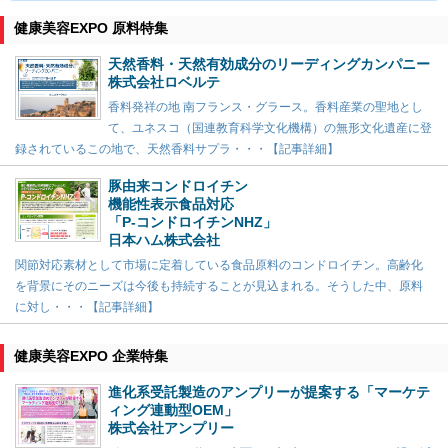
健康美容EXPO 原料特集
天然香料・天然有効成分のリーディングカンパニー
株式会社ロベルテ
香料発祥の地 南フランス・グラース。香料産業の聖地とし
て、ユネスコ（国連教育科学文化機構）の無形文化遺産に登
録されているこの地で、天然香料サプラ・・・【記事詳細】
豚由来コンドロイチン
機能性表示食品対応
「P-コンドロイチンNHZ」
日本ハム株式会社
関節対応素材として市場に定着している食品原料のコンドロイチン。高齢化
を背景にそのニーズは今後も持続することが見込まれる。そうした中、原料
に対し・・・【記事詳細】
健康美容EXPO 企業特集
進化系受託製造のアンプリーが提案する「マーケテ
ィング連動型OEM」
株式会社アンプリー