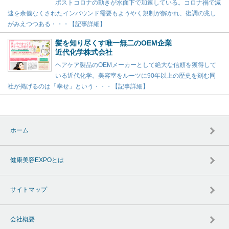
ポストコロナの動きが水面下で加速している。コロナ禍で減
速を余儀なくされたインバウンド需要もようやく規制が解かれ、復調の兆し
がみえつつある・・・【記事詳細】
髪を知り尽くす唯一無二のOEM企業
近代化学株式会社
ヘアケア製品のOEMメーカーとして絶大な信頼を獲得して
いる近代化学。美容室をルーツに90年以上の歴史を刻む同
社が掲げるのは「幸せ」という・・・【記事詳細】
ホーム
健康美容EXPOとは
サイトマップ
会社概要