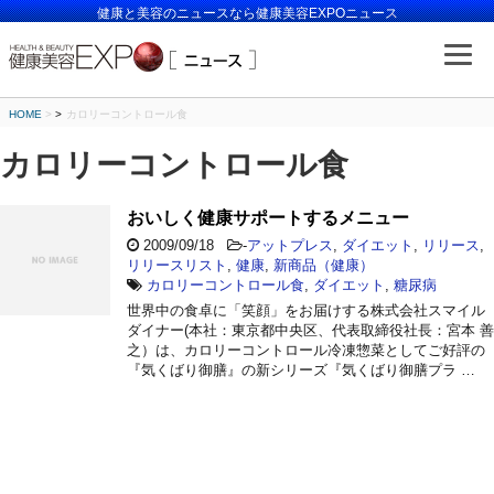
健康と美容のニュースなら健康美容EXPOニュース
HOME
>
カロリーコントロール食
カロリーコントロール食
おいしく健康サポートするメニュー
2009/09/18
-
アットプレス
,
ダイエット
,
リリース
,
リリースリスト
,
健康
,
新商品（健康）
カロリーコントロール食
,
ダイエット
,
糖尿病
世界中の食卓に「笑顔」をお届けする株式会社スマイル
ダイナー(本社：東京都中央区、代表取締役社長：宮本 善
之）は、カロリーコントロール冷凍惣菜としてご好評の
『気くばり御膳』の新シリーズ『気くばり御膳プラ …