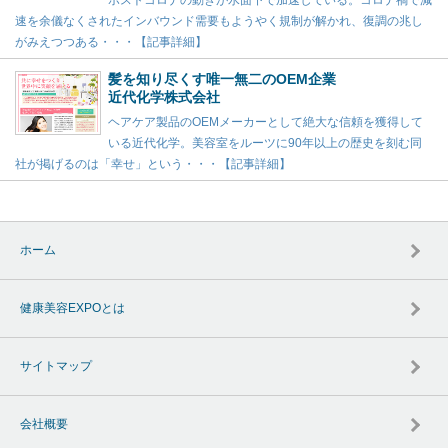
ポストコロナの動きが水面下で加速している。コロナ禍で減
速を余儀なくされたインバウンド需要もようやく規制が解かれ、復調の兆し
がみえつつある・・・【記事詳細】
髪を知り尽くす唯一無二のOEM企業
近代化学株式会社
ヘアケア製品のOEMメーカーとして絶大な信頼を獲得して
いる近代化学。美容室をルーツに90年以上の歴史を刻む同
社が掲げるのは「幸せ」という・・・【記事詳細】
ホーム
健康美容EXPOとは
サイトマップ
会社概要