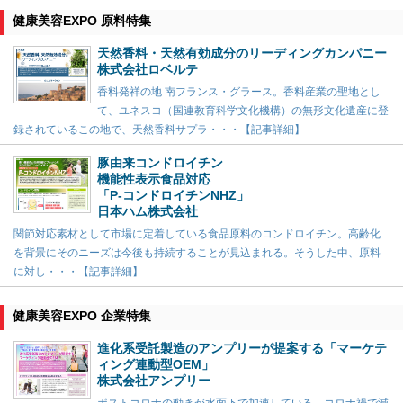
健康美容EXPO 原料特集
天然香料・天然有効成分のリーディングカンパニー
株式会社ロベルテ
香料発祥の地 南フランス・グラース。香料産業の聖地とし
て、ユネスコ（国連教育科学文化機構）の無形文化遺産に登
録されているこの地で、天然香料サプラ・・・【記事詳細】
豚由来コンドロイチン
機能性表示食品対応
「P-コンドロイチンNHZ」
日本ハム株式会社
関節対応素材として市場に定着している食品原料のコンドロイチン。高齢化
を背景にそのニーズは今後も持続することが見込まれる。そうした中、原料
に対し・・・【記事詳細】
健康美容EXPO 企業特集
進化系受託製造のアンプリーが提案する「マーケテ
ィング連動型OEM」
株式会社アンプリー