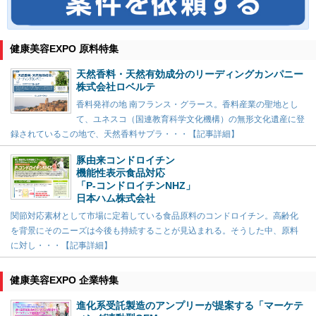
健康美容EXPO 原料特集
天然香料・天然有効成分のリーディングカンパニー
株式会社ロベルテ
香料発祥の地 南フランス・グラース。香料産業の聖地とし
て、ユネスコ（国連教育科学文化機構）の無形文化遺産に登
録されているこの地で、天然香料サプラ・・・【記事詳細】
豚由来コンドロイチン
機能性表示食品対応
「P-コンドロイチンNHZ」
日本ハム株式会社
関節対応素材として市場に定着している食品原料のコンドロイチン。高齢化
を背景にそのニーズは今後も持続することが見込まれる。そうした中、原料
に対し・・・【記事詳細】
健康美容EXPO 企業特集
進化系受託製造のアンプリーが提案する「マーケテ