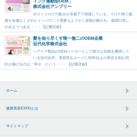
ィング連動型OEM」
株式会社アンプリー
ポストコロナの動きが水面下で加速している。コロナ禍で減
速を余儀なくされたインバウンド需要もようやく規制が解かれ、復調の兆し
がみえつつある・・・【記事詳細】
髪を知り尽くす唯一無二のOEM企業
近代化学株式会社
ヘアケア製品のOEMメーカーとして絶大な信頼を獲得して
いる近代化学。美容室をルーツに90年以上の歴史を刻む同
社が掲げるのは「幸せ」という・・・【記事詳細】
ホーム
健康美容EXPOとは
サイトマップ