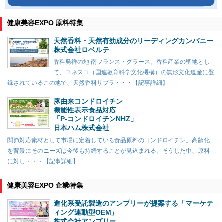
健康美容EXPO 原料特集
天然香料・天然有効成分のリーディングカンパニー
株式会社ロベルテ
香料発祥の地 南フランス・グラース。香料産業の聖地とし
て、ユネスコ（国連教育科学文化機構）の無形文化遺産に登
録されているこの地で、天然香料サプラ・・・【記事詳細】
豚由来コンドロイチン
機能性表示食品対応
「P-コンドロイチンNHZ」
日本ハム株式会社
関節対応素材として市場に定着している食品原料のコンドロイチン。高齢化
を背景にそのニーズは今後も持続することが見込まれる。そうした中、原料
に対し・・・【記事詳細】
健康美容EXPO 企業特集
進化系受託製造のアンプリーが提案する「マーケテ
ィング連動型OEM」
株式会社アンプリー