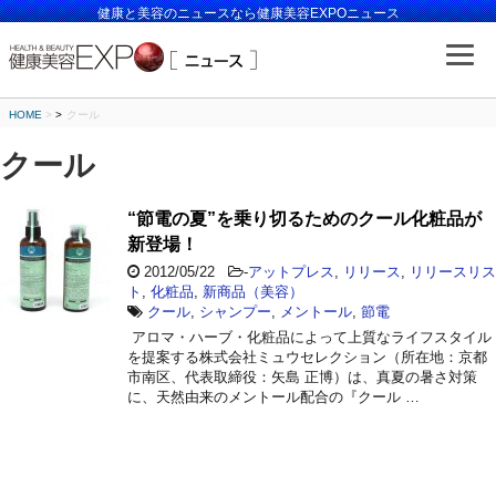
健康と美容のニュースなら健康美容EXPOニュース
HOME
>
クール
クール
“節電の夏”を乗り切るためのクール化粧品が
新登場！
2012/05/22
-
アットプレス
,
リリース
,
リリースリス
ト
,
化粧品
,
新商品（美容）
クール
,
シャンプー
,
メントール
,
節電
アロマ・ハーブ・化粧品によって上質なライフスタイル
を提案する株式会社ミュウセレクション（所在地：京都
市南区、代表取締役：矢島 正博）は、真夏の暑さ対策
に、天然由来のメントール配合の『クール …