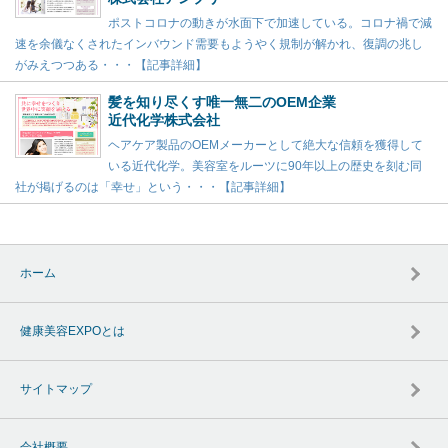
ポストコロナの動きが水面下で加速している。コロナ禍で減
速を余儀なくされたインバウンド需要もようやく規制が解かれ、復調の兆し
がみえつつある・・・【記事詳細】
髪を知り尽くす唯一無二のOEM企業
近代化学株式会社
ヘアケア製品のOEMメーカーとして絶大な信頼を獲得して
いる近代化学。美容室をルーツに90年以上の歴史を刻む同
社が掲げるのは「幸せ」という・・・【記事詳細】
ホーム
健康美容EXPOとは
サイトマップ
会社概要