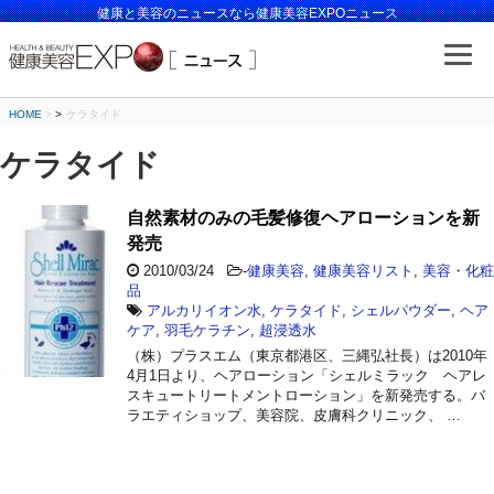
健康と美容のニュースなら健康美容EXPOニュース
HOME
>
ケラタイド
ケラタイド
自然素材のみの毛髪修復ヘアローションを新
発売
2010/03/24
-
健康美容
,
健康美容リスト
,
美容・化粧
品
アルカリイオン水
,
ケラタイド
,
シェルパウダー
,
ヘア
ケア
,
羽毛ケラチン
,
超浸透水
（株）プラスエム（東京都港区、三縄弘社長）は2010年
4月1日より、ヘアローション「シェルミラック ヘアレ
スキュートリートメントローション」を新発売する。バ
ラエティショップ、美容院、皮膚科クリニック、 …