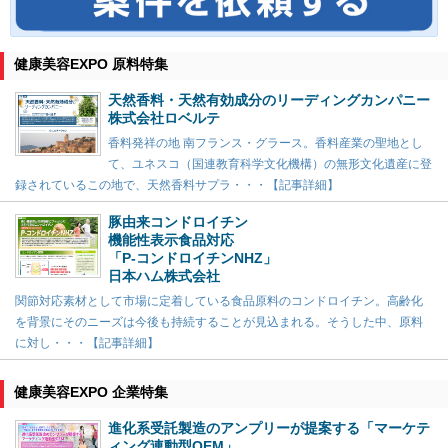
健康美容EXPO 原料特集
天然香料・天然有効成分のリーディングカンパニー
株式会社ロベルテ
香料発祥の地 南フランス・グラース。香料産業の聖地とし
て、ユネスコ（国連教育科学文化機構）の無形文化遺産に登
録されているこの地で、天然香料サプラ・・・【記事詳細】
豚由来コンドロイチン
機能性表示食品対応
「P-コンドロイチンNHZ」
日本ハム株式会社
関節対応素材として市場に定着している食品原料のコンドロイチン。高齢化
を背景にそのニーズは今後も持続することが見込まれる。そうした中、原料
に対し・・・【記事詳細】
健康美容EXPO 企業特集
進化系受託製造のアンプリーが提案する「マーケテ
ィング連動型OEM」