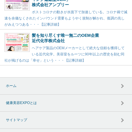
株式会社アンプリー
ポストコロナの動きが水面下で加速している。コロナ禍で減
速を余儀なくされたインバウンド需要もようやく規制が解かれ、復調の兆し
がみえつつある・・・【記事詳細】
髪を知り尽くす唯一無二のOEM企業
近代化学株式会社
ヘアケア製品のOEMメーカーとして絶大な信頼を獲得して
いる近代化学。美容室をルーツに90年以上の歴史を刻む同
社が掲げるのは「幸せ」という・・・【記事詳細】
ホーム
健康美容EXPOとは
サイトマップ