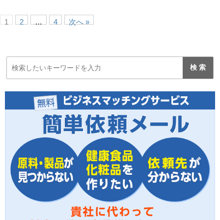
1
2
…
4
次へ »