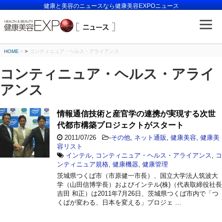
健康と美容のニュースなら健康美容EXPOニュース
HOME
>
コンティニュア・ヘルス・アライアンス
コンティニュア・ヘルス・アライ
アンス
情報通信技術と産官学の連携が実現する次世
代都市構築プロジェクトがスタート
2011/07/26
-
その他
,
ネット通販
,
健康美容
,
健康美
容リスト
インテル
,
コンティニュア・ヘルス・アライアンス
,
コ
ンティニュア規格
,
健康機器
,
健康管理
茨城県つくば市（市原健一市長）、国立大学法人筑波大
学（山田信博学長）およびインテル(株)（代表取締役社長
吉田 和正）は2011年7月26日、茨城県つくば市内で「つ
くばが変わる、日本を変える」プロジェ …