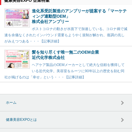
健康美容EXPO 企業特集
進化系受託製造のアンプリーが提案する「マーケテ
ィング連動型OEM」
株式会社アンプリー
ポストコロナの動きが水面下で加速している。コロナ禍で減
速を余儀なくされたインバウンド需要もようやく規制が解かれ、復調の兆し
がみえつつある・・・【記事詳細】
髪を知り尽くす唯一無二のOEM企業
近代化学株式会社
ヘアケア製品のOEMメーカーとして絶大な信頼を獲得して
いる近代化学。美容室をルーツに90年以上の歴史を刻む同
社が掲げるのは「幸せ」という・・・【記事詳細】
ホーム
健康美容EXPOとは