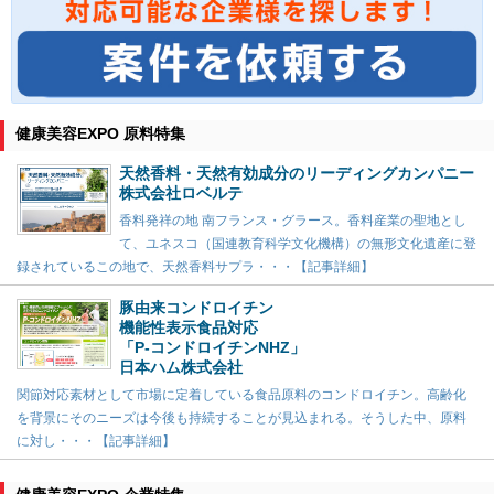
健康美容EXPO 原料特集
天然香料・天然有効成分のリーディングカンパニー
株式会社ロベルテ
香料発祥の地 南フランス・グラース。香料産業の聖地とし
て、ユネスコ（国連教育科学文化機構）の無形文化遺産に登
録されているこの地で、天然香料サプラ・・・【記事詳細】
豚由来コンドロイチン
機能性表示食品対応
「P-コンドロイチンNHZ」
日本ハム株式会社
関節対応素材として市場に定着している食品原料のコンドロイチン。高齢化
を背景にそのニーズは今後も持続することが見込まれる。そうした中、原料
に対し・・・【記事詳細】