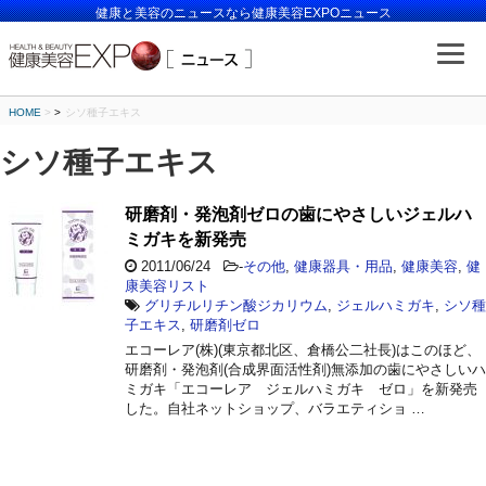
健康と美容のニュースなら健康美容EXPOニュース
HOME
>
シソ種子エキス
シソ種子エキス
研磨剤・発泡剤ゼロの歯にやさしいジェルハ
ミガキを新発売
2011/06/24
-
その他
,
健康器具・用品
,
健康美容
,
健
康美容リスト
グリチルリチン酸ジカリウム
,
ジェルハミガキ
,
シソ種
子エキス
,
研磨剤ゼロ
エコーレア(株)(東京都北区、倉橋公二社長)はこのほど、
研磨剤・発泡剤(合成界面活性剤)無添加の歯にやさしいハ
ミガキ「エコーレア ジェルハミガキ ゼロ」を新発売
した。自社ネットショップ、バラエティショ …