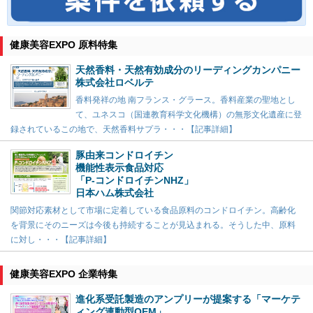
健康美容EXPO 原料特集
天然香料・天然有効成分のリーディングカンパニー
株式会社ロベルテ
香料発祥の地 南フランス・グラース。香料産業の聖地とし
て、ユネスコ（国連教育科学文化機構）の無形文化遺産に登
録されているこの地で、天然香料サプラ・・・【記事詳細】
豚由来コンドロイチン
機能性表示食品対応
「P-コンドロイチンNHZ」
日本ハム株式会社
関節対応素材として市場に定着している食品原料のコンドロイチン。高齢化
を背景にそのニーズは今後も持続することが見込まれる。そうした中、原料
に対し・・・【記事詳細】
健康美容EXPO 企業特集
進化系受託製造のアンプリーが提案する「マーケテ
ィング連動型OEM」