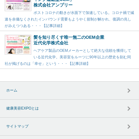
株式会社アンプリー
ポストコロナの動きが水面下で加速している。コロナ禍で減
速を余儀なくされたインバウンド需要もようやく規制が解かれ、復調の兆し
がみえつつある・・・【記事詳細】
髪を知り尽くす唯一無二のOEM企業
近代化学株式会社
ヘアケア製品のOEMメーカーとして絶大な信頼を獲得して
いる近代化学。美容室をルーツに90年以上の歴史を刻む同
社が掲げるのは「幸せ」という・・・【記事詳細】
ホーム
健康美容EXPOとは
サイトマップ