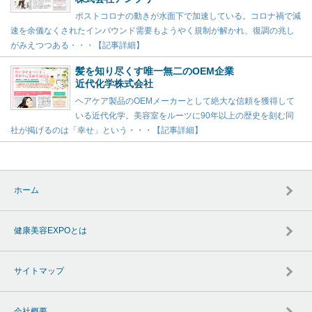
ポストコロナの動きが水面下で加速している。コロナ禍で減
速を余儀なくされたインバウンド需要もようやく規制が解かれ、復調の兆し
がみえつつある・・・【記事詳細】
髪を知り尽くす唯一無二のOEM企業
近代化学株式会社
ヘアケア製品のOEMメーカーとして絶大な信頼を獲得して
いる近代化学。美容室をルーツに90年以上の歴史を刻む同
社が掲げるのは「幸せ」という・・・【記事詳細】
ホーム
健康美容EXPOとは
サイトマップ
会社概要