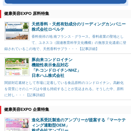
健康美容EXPO 原料特集
天然香料・天然有効成分のリーディングカンパニー
株式会社ロベルテ
香料発祥の地 南フランス・グラース。香料産業の聖地とし
て、ユネスコ（国連教育科学文化機構）の無形文化遺産に登
録されているこの地で、天然香料サプラ・・・【記事詳細】
豚由来コンドロイチン
機能性表示食品対応
「P-コンドロイチンNHZ」
日本ハム株式会社
関節対応素材として市場に定着している食品原料のコンドロイチン。高齢化
を背景にそのニーズは今後も持続することが見込まれる。そうした中、原料
に対し・・・【記事詳細】
健康美容EXPO 企業特集
進化系受託製造のアンプリーが提案する「マーケテ
ィング連動型OEM」
株式会社アンプリー