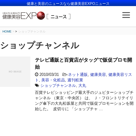
健康と美容のニュースなら健康美容EXPOニュース
HOME
>
ショップチャンネル
ショップチャンネル
テレビ通販と百貨店がタッグで販促プロモ開
始
2010/03/31
-
ネット通販
,
健康美容
,
健康美容リス
ト
,
美容・化粧品
,
週刊粧業
ショップチャンネル
,
大丸
百貨テレビショッピング最大手のジュピターショップチ
ャンネル （東京・中央区） は、 Ｊ・フロントリテイリ
ング傘下の大丸松坂屋と共同で販促プロモーションを開
始した。 皮切りに 「ショップチャ …