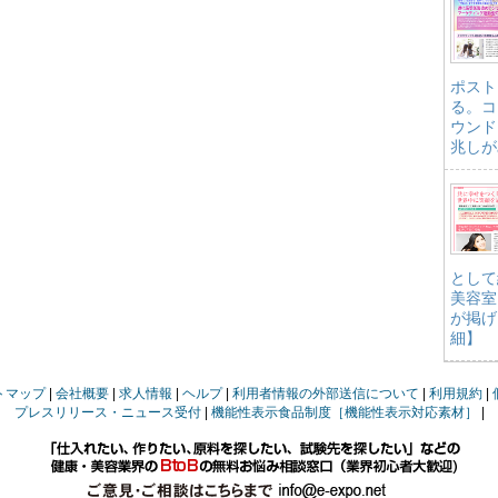
ポスト
る。コ
ウンド
兆しが
として
美容室
が掲げ
細】
トマップ
会社概要
求人情報
ヘルプ
利用者情報の外部送信について
利用規約
プレスリリース・ニュース受付
機能性表示食品制度［機能性表示対応素材］