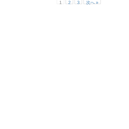
1
2
3
次へ »