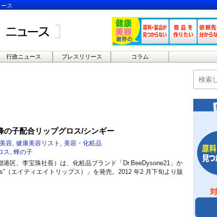
ュース
行政ニュース
プレスリリース
コラム
蜂の子配合リップグロス/シンギー
美容
,
健康美容リスト
,
美容・化粧品
ロス
,
蜂の子
区、李宝珠社長）は、化粧品ブランド「Dr.BeeDysone21」か
ps”（エイティエイトリップス）」を発売。2012 年2 月下旬より販