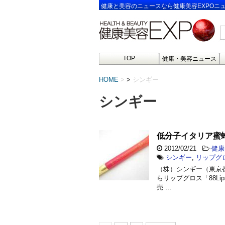
健康と美容のニュースなら健康美容EXPOニ
TOP
健康・美容ニュース
HOME
>
シンギー
シンギー
低分子イタリア蜜
2012/02/21
-
健康
シンギー
,
リップグ
（株）シンギー（東京都港
らリップグロス「88Li
売 …