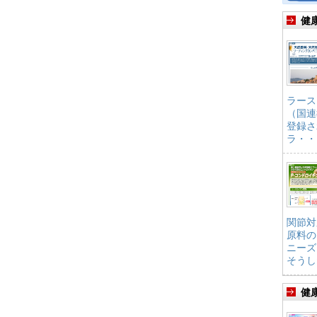
健
ラース
（国連
登録さ
ラ・・
関節対
原料の
ニーズ
そうし
健