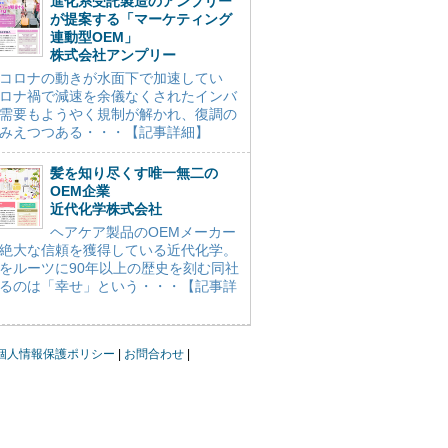
進化系受託製造のアンプリー
が提案する「マーケティング
連動型OEM」
株式会社アンプリー
コロナの動きが水面下で加速してい
ロナ禍で減速を余儀なくされたインバ
需要もようやく規制が解かれ、復調の
みえつつある・・・【記事詳細】
髪を知り尽くす唯一無二の
OEM企業
近代化学株式会社
ヘアケア製品のOEMメーカー
絶大な信頼を獲得している近代化学。
をルーツに90年以上の歴史を刻む同社
るのは「幸せ」という・・・【記事詳
個人情報保護ポリシー
お問合わせ