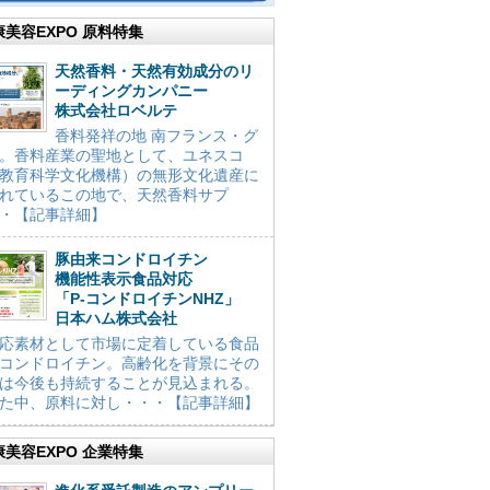
康美容EXPO 原料特集
天然香料・天然有効成分のリ
ーディングカンパニー
株式会社ロベルテ
香料発祥の地 南フランス・グ
。香料産業の聖地として、ユネスコ
教育科学文化機構）の無形文化遺産に
れているこの地で、天然香料サプ
・【記事詳細】
豚由来コンドロイチン
機能性表示食品対応
「P-コンドロイチンNHZ」
日本ハム株式会社
応素材として市場に定着している食品
コンドロイチン。高齢化を背景にその
は今後も持続することが見込まれる。
た中、原料に対し・・・【記事詳細】
康美容EXPO 企業特集