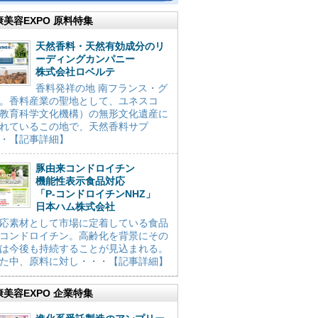
康美容EXPO 原料特集
天然香料・天然有効成分のリ
ーディングカンパニー
株式会社ロベルテ
香料発祥の地 南フランス・グ
。香料産業の聖地として、ユネスコ
教育科学文化機構）の無形文化遺産に
れているこの地で、天然香料サプ
・【記事詳細】
豚由来コンドロイチン
機能性表示食品対応
「P-コンドロイチンNHZ」
日本ハム株式会社
応素材として市場に定着している食品
コンドロイチン。高齢化を背景にその
は今後も持続することが見込まれる。
た中、原料に対し・・・【記事詳細】
康美容EXPO 企業特集