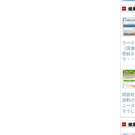
健
ラース
（国連
登録さ
ラ・・
関節対
原料の
ニーズ
そうし
健