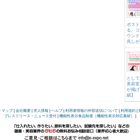
ポスト
る。コ
ウンド
兆しが
として
美容室
が掲げ
細】
トマップ
会社概要
求人情報
ヘルプ
利用者情報の外部送信について
利用規約
プレスリリース・ニュース受付
機能性表示食品制度［機能性表示対応素材］