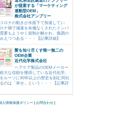
進化系受託製造のアンプリー
が提案する「マーケティング
連動型OEM」
株式会社アンプリー
コロナの動きが水面下で加速してい
ロナ禍で減速を余儀なくされたインバ
需要もようやく規制が解かれ、復調の
みえつつある・・・【記事詳細】
髪を知り尽くす唯一無二の
OEM企業
近代化学株式会社
ヘアケア製品のOEMメーカー
絶大な信頼を獲得している近代化学。
をルーツに90年以上の歴史を刻む同社
るのは「幸せ」という・・・【記事詳
個人情報保護ポリシー
お問合わせ