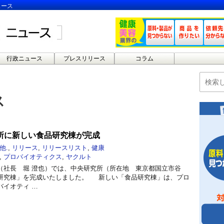
ュース
行政ニュース
プレスリリース
コラム
ス
所に新しい食品研究棟が完成
他.
,
リリース
,
リリースリスト
,
健康
,
プロバイオティクス
,
ヤクルト
（社長 堀 澄也）では、中央研究所（所在地 東京都国立市谷
研究棟」を完成いたしました。 新しい「食品研究棟」は、プロ
バイオティ …