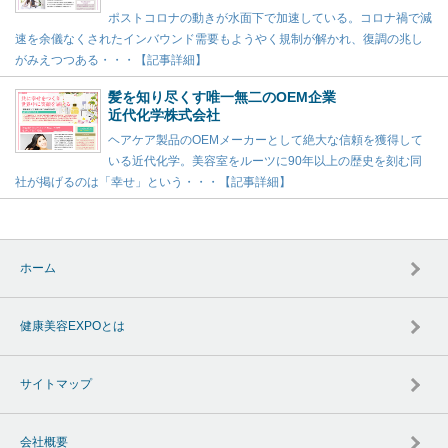
ポストコロナの動きが水面下で加速している。コロナ禍で減
速を余儀なくされたインバウンド需要もようやく規制が解かれ、復調の兆し
がみえつつある・・・【記事詳細】
髪を知り尽くす唯一無二のOEM企業
近代化学株式会社
ヘアケア製品のOEMメーカーとして絶大な信頼を獲得して
いる近代化学。美容室をルーツに90年以上の歴史を刻む同
社が掲げるのは「幸せ」という・・・【記事詳細】
ホーム
健康美容EXPOとは
サイトマップ
会社概要