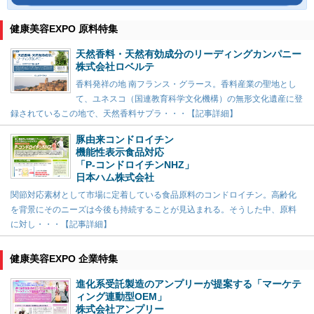
健康美容EXPO 原料特集
天然香料・天然有効成分のリーディングカンパニー
株式会社ロベルテ
香料発祥の地 南フランス・グラース。香料産業の聖地とし
て、ユネスコ（国連教育科学文化機構）の無形文化遺産に登
録されているこの地で、天然香料サプラ・・・【記事詳細】
豚由来コンドロイチン
機能性表示食品対応
「P-コンドロイチンNHZ」
日本ハム株式会社
関節対応素材として市場に定着している食品原料のコンドロイチン。高齢化
を背景にそのニーズは今後も持続することが見込まれる。そうした中、原料
に対し・・・【記事詳細】
健康美容EXPO 企業特集
進化系受託製造のアンプリーが提案する「マーケテ
ィング連動型OEM」
株式会社アンプリー