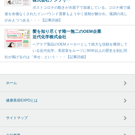
株式会社アンプリー
ポストコロナの動きが水面下で加速している。コロナ禍で減
速を余儀なくされたインバウンド需要もようやく規制が解かれ、復調の兆し
がみえつつある・・・【記事詳細】
髪を知り尽くす唯一無二のOEM企業
近代化学株式会社
ヘアケア製品のOEMメーカーとして絶大な信頼を獲得して
いる近代化学。美容室をルーツに90年以上の歴史を刻む同
社が掲げるのは「幸せ」という・・・【記事詳細】
ホーム
健康美容EXPOとは
サイトマップ