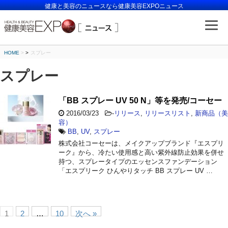
健康と美容のニュースなら健康美容EXPOニュース
HOME
>
スプレー
スプレー
「BB スプレー UV 50 N」等を発売/コーセー
2016/03/23
-
リリース
,
リリースリスト
,
新商品（美
容）
BB
,
UV
,
スプレー
株式会社コーセーは、メイクアップブランド『エスプリ
ーク』から、冷たい使用感と高い紫外線防止効果を併せ
持つ、スプレータイプのエッセンスファンデーション
「エスプリーク ひんやりタッチ BB スプレー UV …
1
2
…
10
次へ »