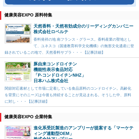
健康美容EXPO 原料特集
天然香料・天然有効成分のリーディングカンパニー
株式会社ロベルテ
香料発祥の地 南フランス・グラース。香料産業の聖地とし
て、ユネスコ（国連教育科学文化機構）の無形文化遺産に登
録されているこの地で、天然香料サプラ・・・【記事詳細】
豚由来コンドロイチン
機能性表示食品対応
「P-コンドロイチンNHZ」
日本ハム株式会社
関節対応素材として市場に定着している食品原料のコンドロイチン。高齢化
を背景にそのニーズは今後も持続することが見込まれる。そうした中、原料
に対し・・・【記事詳細】
健康美容EXPO 企業特集
進化系受託製造のアンプリーが提案する「マーケテ
ィング連動型OEM」