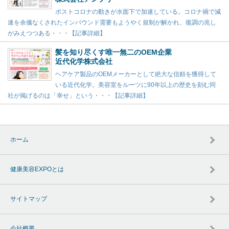
ポストコロナの動きが水面下で加速している。コロナ禍で減
速を余儀なくされたインバウンド需要もようやく規制が解かれ、復調の兆し
がみえつつある・・・【記事詳細】
髪を知り尽くす唯一無二のOEM企業
近代化学株式会社
ヘアケア製品のOEMメーカーとして絶大な信頼を獲得して
いる近代化学。美容室をルーツに90年以上の歴史を刻む同
社が掲げるのは「幸せ」という・・・【記事詳細】
ホーム
健康美容EXPOとは
サイトマップ
会社概要