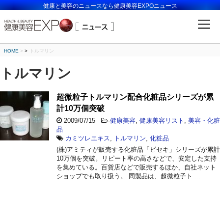
健康と美容のニュースなら健康美容EXPOニュース
HOME
>
トルマリン
トルマリン
超微粒子トルマリン配合化粧品シリーズが累
計10万個突破
2009/07/15
-
健康美容
,
健康美容リスト
,
美容・化粧
品
カミツレエキス
,
トルマリン
,
化粧品
(株)アミティが販売する化粧品「ビセキ」シリーズが累計
10万個を突破。リピート率の高さなどで、安定した支持
を集めている。百貨店などで販売するほか、自社ネット
ショップでも取り扱う。 同製品は、超微粒子ト …