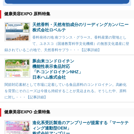
健康美容EXPO 原料特集
天然香料・天然有効成分のリーディングカンパニー
株式会社ロベルテ
香料発祥の地 南フランス・グラース。香料産業の聖地とし
て、ユネスコ（国連教育科学文化機構）の無形文化遺産に登
録されているこの地で、天然香料サプラ・・・【記事詳細】
豚由来コンドロイチン
機能性表示食品対応
「P-コンドロイチンNHZ」
日本ハム株式会社
関節対応素材として市場に定着している食品原料のコンドロイチン。高齢化
を背景にそのニーズは今後も持続することが見込まれる。そうした中、原料
に対し・・・【記事詳細】
健康美容EXPO 企業特集
進化系受託製造のアンプリーが提案する「マーケテ
ィング連動型OEM」
株式会社アンプリー