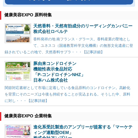
健康美容EXPO 原料特集
天然香料・天然有効成分のリーディングカンパニー
株式会社ロベルテ
香料発祥の地 南フランス・グラース。香料産業の聖地とし
て、ユネスコ（国連教育科学文化機構）の無形文化遺産に登
録されているこの地で、天然香料サプラ・・・【記事詳細】
豚由来コンドロイチン
機能性表示食品対応
「P-コンドロイチンNHZ」
日本ハム株式会社
関節対応素材として市場に定着している食品原料のコンドロイチン。高齢化
を背景にそのニーズは今後も持続することが見込まれる。そうした中、原料
に対し・・・【記事詳細】
健康美容EXPO 企業特集
進化系受託製造のアンプリーが提案する「マーケテ
ィング連動型OEM」