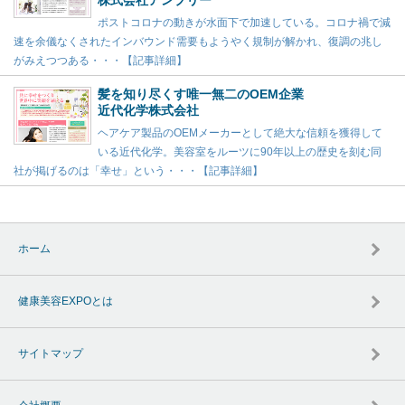
株式会社アンプリー
ポストコロナの動きが水面下で加速している。コロナ禍で減
速を余儀なくされたインバウンド需要もようやく規制が解かれ、復調の兆し
がみえつつある・・・【記事詳細】
髪を知り尽くす唯一無二のOEM企業
近代化学株式会社
ヘアケア製品のOEMメーカーとして絶大な信頼を獲得して
いる近代化学。美容室をルーツに90年以上の歴史を刻む同
社が掲げるのは「幸せ」という・・・【記事詳細】
ホーム
健康美容EXPOとは
サイトマップ