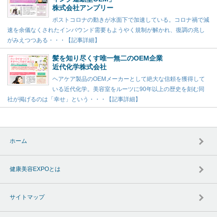
株式会社アンプリー
ポストコロナの動きが水面下で加速している。コロナ禍で減
速を余儀なくされたインバウンド需要もようやく規制が解かれ、復調の兆し
がみえつつある・・・【記事詳細】
髪を知り尽くす唯一無二のOEM企業
近代化学株式会社
ヘアケア製品のOEMメーカーとして絶大な信頼を獲得して
いる近代化学。美容室をルーツに90年以上の歴史を刻む同
社が掲げるのは「幸せ」という・・・【記事詳細】
ホーム
健康美容EXPOとは
サイトマップ