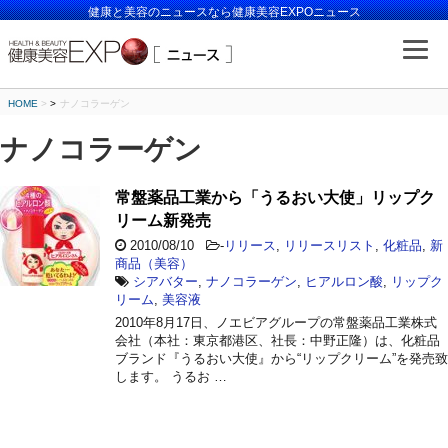
健康と美容のニュースなら健康美容EXPOニュース
HOME
>
ナノコラーゲン
ナノコラーゲン
常盤薬品工業から「うるおい大使」リップク
リーム新発売
2010/08/10
-
リリース
,
リリースリスト
,
化粧品
,
新
商品（美容）
シアバター
,
ナノコラーゲン
,
ヒアルロン酸
,
リップク
リーム
,
美容液
2010年8月17日、ノエビアグループの常盤薬品工業株式
会社（本社：東京都港区、社長：中野正隆）は、化粧品
ブランド『うるおい大使』から“リップクリーム”を発売致
します。 うるお …