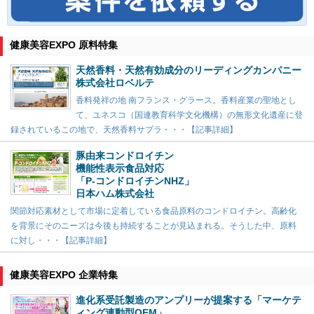
健康美容EXPO 原料特集
天然香料・天然有効成分のリーディングカンパニー
株式会社ロベルテ
香料発祥の地 南フランス・グラース。香料産業の聖地とし
て、ユネスコ（国連教育科学文化機構）の無形文化遺産に登
録されているこの地で、天然香料サプラ・・・【記事詳細】
豚由来コンドロイチン
機能性表示食品対応
「P-コンドロイチンNHZ」
日本ハム株式会社
関節対応素材として市場に定着している食品原料のコンドロイチン。高齢化
を背景にそのニーズは今後も持続することが見込まれる。そうした中、原料
に対し・・・【記事詳細】
健康美容EXPO 企業特集
進化系受託製造のアンプリーが提案する「マーケテ
ィング連動型OEM」