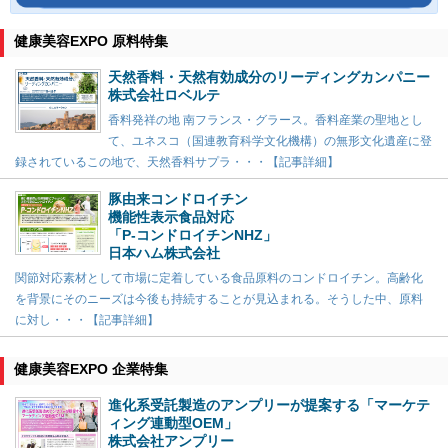
健康美容EXPO 原料特集
天然香料・天然有効成分のリーディングカンパニー
株式会社ロベルテ
香料発祥の地 南フランス・グラース。香料産業の聖地とし
て、ユネスコ（国連教育科学文化機構）の無形文化遺産に登
録されているこの地で、天然香料サプラ・・・【記事詳細】
豚由来コンドロイチン
機能性表示食品対応
「P-コンドロイチンNHZ」
日本ハム株式会社
関節対応素材として市場に定着している食品原料のコンドロイチン。高齢化
を背景にそのニーズは今後も持続することが見込まれる。そうした中、原料
に対し・・・【記事詳細】
健康美容EXPO 企業特集
進化系受託製造のアンプリーが提案する「マーケテ
ィング連動型OEM」
株式会社アンプリー