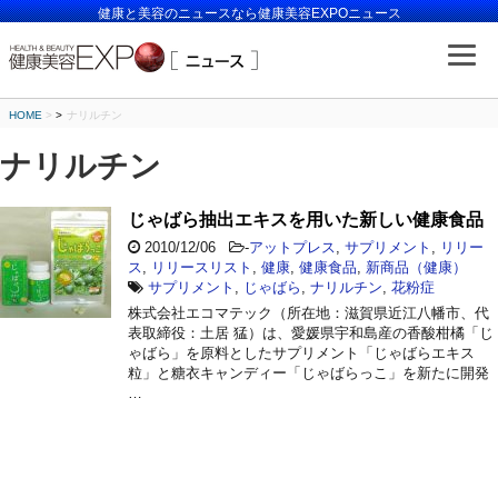
健康と美容のニュースなら健康美容EXPOニュース
HOME
>
ナリルチン
ナリルチン
じゃばら抽出エキスを用いた新しい健康食品
2010/12/06
-
アットプレス
,
サプリメント
,
リリー
ス
,
リリースリスト
,
健康
,
健康食品
,
新商品（健康）
サプリメント
,
じゃばら
,
ナリルチン
,
花粉症
株式会社エコマテック（所在地：滋賀県近江八幡市、代
表取締役：土居 猛）は、愛媛県宇和島産の香酸柑橘「じ
ゃばら」を原料としたサプリメント「じゃばらエキス
粒」と糖衣キャンディー「じゃばらっこ」を新たに開発
…