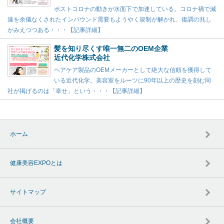
ポストコロナの動きが水面下で加速している。コロナ禍で減
速を余儀なくされたインバウンド需要もようやく規制が解かれ、復調の兆し
がみえつつある・・・【記事詳細】
髪を知り尽くす唯一無二のOEM企業
近代化学株式会社
ヘアケア製品のOEMメーカーとして絶大な信頼を獲得して
いる近代化学。美容室をルーツに90年以上の歴史を刻む同
社が掲げるのは「幸せ」という・・・【記事詳細】
ホーム
健康美容EXPOとは
サイトマップ
会社概要